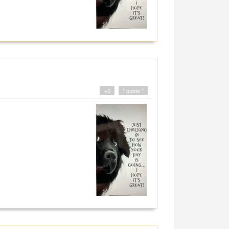
+0
" quote "