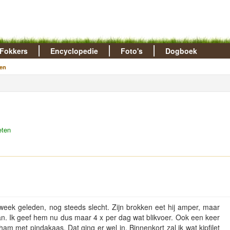
Fokkers
Encyclopedie
Foto's
Dogboek
en
eten
week geleden, nog steeds slecht. Zijn brokken eet hij amper, maar
van. Ik geef hem nu dus maar 4 x per dag wat blikvoer. Ook een keer
m met pindakaas. Dat ging er wel in. Binnenkort zal ik wat kipfilet