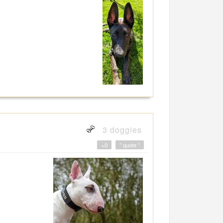
3 doggies
+0
" quote "