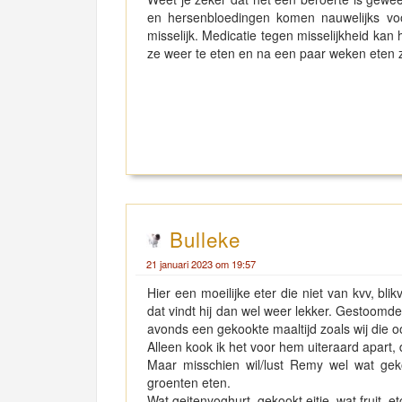
en hersenbloedingen komen nauwelijks voo
misselijk. Medicatie tegen misselijkheid k
ze weer te eten en na een paar weken eten
Bulleke
21 januari 2023 om 19:57
Hier een moeilijke eter die niet van kvv, bl
dat vindt hij dan wel weer lekker. Gestoomde w
avonds een gekookte maaltijd zoals wij die o
Alleen kook ik het voor hem uiteraard apart, da
Maar misschien wil/lust Remy wel wat gekoo
groenten eten.
Wat geitenyoghurt, gekookt eitje, wat fruit, etc