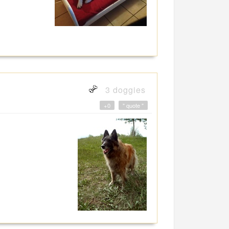
3 doggies
+0
" quote "