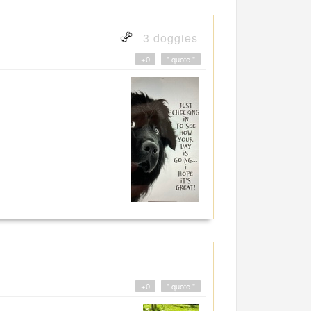
3 doggies
+0
" quote "
+0
" quote "