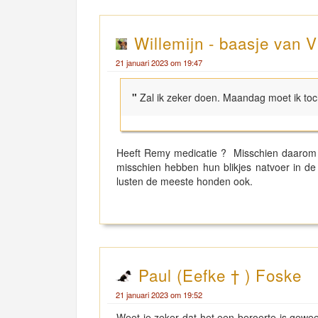
Willemijn - baasje van V
21 januari 2023 om 19:47
"
Zal ik zeker doen. Maandag moet ik toc
Heeft Remy medicatie ? Misschien daarom ge
misschien hebben hun blikjes natvoer in de 
lusten de meeste honden ook.
Paul (Eefke † ) Foske
21 januari 2023 om 19:52
Weet je zeker dat het een beroerte is geweest