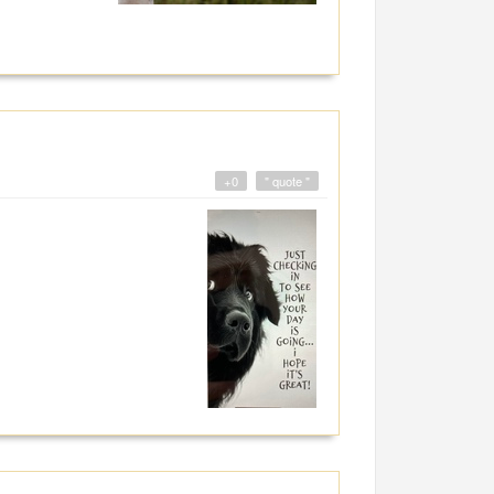
+0
" quote "