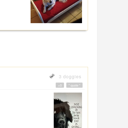
3 doggies
+0
" quote "