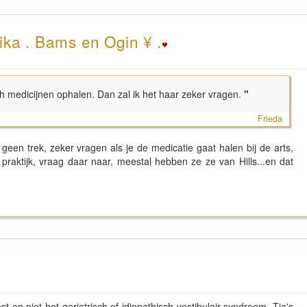
ika . Bams en Ogin ¥ .
h medicijnen ophalen. Dan zal ik het haar zeker vragen.
"
Frieda
en trek, zeker vragen als je de medicatie gaat halen bij de arts,
praktijk, vraag daar naar, meestal hebben ze ze van Hills...en dat
 en niet het geriatrisch of idiopathisch vestibulair syndroom. Tia's