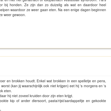
r bij honden. Ze zijn dan zo duizelig als wat en daardoor heel
an helpen waardoor ze weer gaan eten. Na een enige dagen beginnen
 ze weer gewoon.
ikvoer en brokken houdt. Enkel wat brokken in een spelletje en pens,
orst (kan jij waarschijnlijk ook niet krijgen) eet hij 's morgens en 's
ok eten.
ar hij niet zoveel kruiden door zijn eten krijgt.
kte kip of ander diersoort, pasta/rijst/aardappeltje en gekookte
...