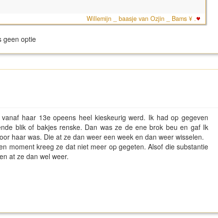
Willemijn _ baasje van Ozjin _ Bams ¥ .
s geen optie
 vanaf haar 13e opeens heel kieskeurig werd. Ik had op gegeven
ende blik of bakjes renske. Dan was ze de ene brok beu en gaf Ik
voor haar was. Die at ze dan weer een week en dan weer wisselen.
n moment kreeg ze dat niet meer op gegeten. Alsof die substantie
en at ze dan wel weer.