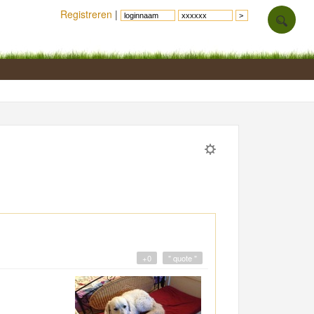
Registreren
|
+0
" quote "