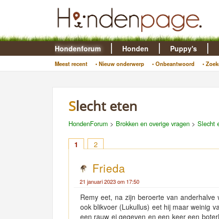
Hondenforum
Honden
Puppy's
Meest recent
• Nieuw onderwerp
• Onbeantwoord
• Zoek
Slecht eten
HondenForum
>
Brokken en overige vragen
>
Slecht 
1
2
Frieda
21 januari 2023 om 17:50
Remy eet, na zijn beroerte van anderhalve 
ook blikvoer (Lukullus) eet hij maar weinig 
een rauw ei gegeven en een keer een boterha