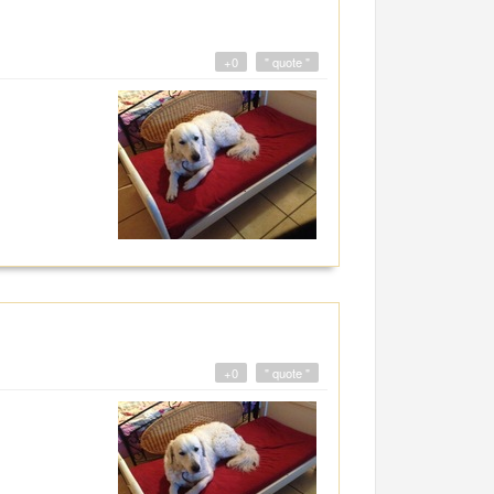
+0
" quote "
+0
" quote "