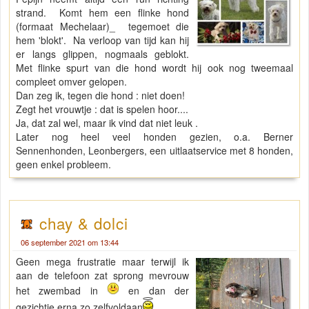
strand. Komt hem een flinke hond
(formaat Mechelaar)_ tegemoet die
hem 'blokt'. Na verloop van tijd kan hij
er langs glippen, nogmaals geblokt.
Met flinke spurt van die hond wordt hij ook nog tweemaal
compleet omver gelopen.
Dan zeg ik, tegen die hond : niet doen!
Zegt het vrouwtje : dat is spelen hoor....
Ja, dat zal wel, maar ik vind dat niet leuk .
Later nog heel veel honden gezien, o.a. Berner
Sennenhonden, Leonbergers, een uitlaatservice met 8 honden,
geen enkel probleem.
chay & dolci
06 september 2021 om 13:44
Geen mega frustratie maar terwijl ik
aan de telefoon zat sprong mevrouw
het zwembad in
en dan der
gezichtje erna zo zelfvoldaan