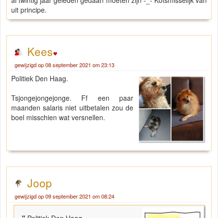
al twintig jaar geleden gedaan moeten zijn -_- Kotsmisselijk van
uit principe.
Kees
gewijzigd op 08 september 2021 om 23:13
Politiek Den Haag.
Tsjongejongejonge. Ff een paar
maanden salaris niet uitbetalen zou de
boel misschien wat versnellen.
Joop
gewijzigd op 09 september 2021 om 08:24
"
Politiek Den Haag.