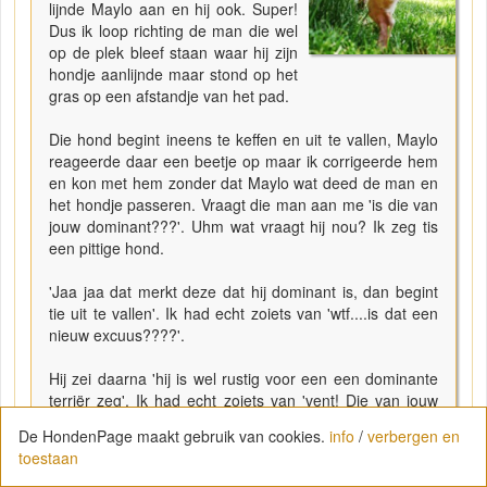
lijnde Maylo aan en hij ook. Super!
Dus ik loop richting de man die wel
op de plek bleef staan waar hij zijn
hondje aanlijnde maar stond op het
gras op een afstandje van het pad.
Die hond begint ineens te keffen en uit te vallen, Maylo
reageerde daar een beetje op maar ik corrigeerde hem
en kon met hem zonder dat Maylo wat deed de man en
het hondje passeren. Vraagt die man aan me 'is die van
jouw dominant???'. Uhm wat vraagt hij nou? Ik zeg tis
een pittige hond.
'Jaa jaa dat merkt deze dat hij dominant is, dan begint
tie uit te vallen'. Ik had echt zoiets van 'wtf....is dat een
nieuw excuus????'.
Hij zei daarna 'hij is wel rustig voor een een dominante
terriër zeg'. Ik had echt zoiets van 'vent! Die van jouw
staat daar te trippen...niet die van mij', waarop er bij mij
De HondenPage maakt gebruik van cookies.
info
/
verbergen en
uitfloepte 'dat noemen ze een opgevoede hond'. Ik heb
toestaan
niet meer gekeken naar het gezicht van die man en
doorgelopen. Had echt zoiets van wtf....
"