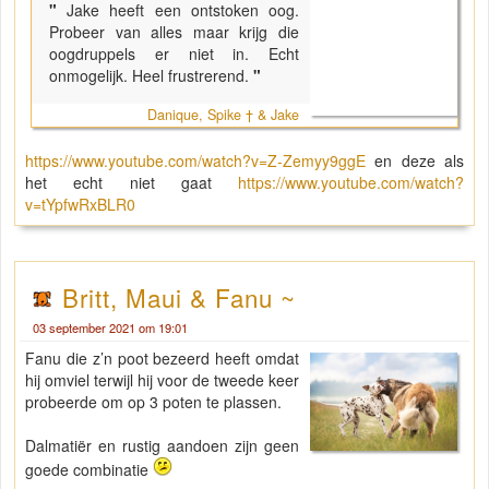
"
Jake heeft een ontstoken oog.
Probeer van alles maar krijg die
oogdruppels er niet in. Echt
onmogelijk. Heel frustrerend.
"
Danique, Spike † & Jake
https://www.youtube.com/watch?v=Z-Zemyy9ggE
en deze als
het echt niet gaat
https://www.youtube.com/watch?
v=tYpfwRxBLR0
Britt, Maui & Fanu ~
03 september 2021 om 19:01
Fanu die z’n poot bezeerd heeft omdat
hij omviel terwijl hij voor de tweede keer
probeerde om op 3 poten te plassen.
Dalmatiër en rustig aandoen zijn geen
goede combinatie