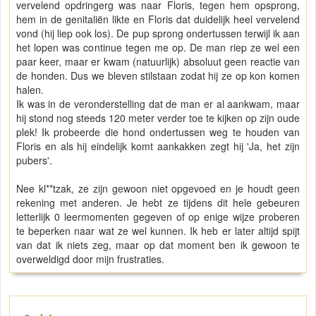
vervelend opdringerg was naar Floris, tegen hem opsprong,
hem in de genitaliën likte en Floris dat duidelijk heel vervelend
vond (hij liep ook los). De pup sprong ondertussen terwijl ik aan
het lopen was continue tegen me op. De man riep ze wel een
paar keer, maar er kwam (natuurlijk) absoluut geen reactie van
de honden. Dus we bleven stilstaan zodat hij ze op kon komen
halen.
Ik was in de veronderstelling dat de man er al aankwam, maar
hij stond nog steeds 120 meter verder toe te kijken op zijn oude
plek! Ik probeerde die hond ondertussen weg te houden van
Floris en als hij eindelijk komt aankakken zegt hij 'Ja, het zijn
pubers'.
Nee kl**tzak, ze zijn gewoon niet opgevoed en je houdt geen
rekening met anderen. Je hebt ze tijdens dit hele gebeuren
letterlijk 0 leermomenten gegeven of op enige wijze proberen
te beperken naar wat ze wel kunnen. Ik heb er later altijd spijt
van dat ik niets zeg, maar op dat moment ben ik gewoon te
overweldigd door mijn frustraties.