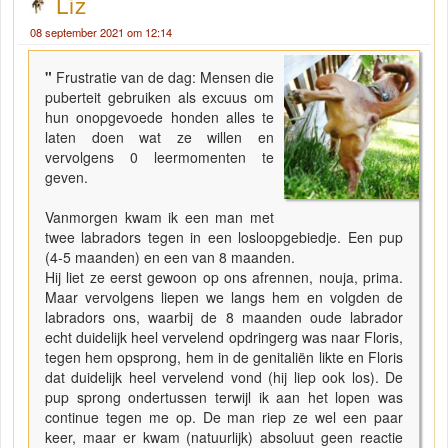
Liz
08 september 2021 om 12:14
"
Frustratie van de dag: Mensen die
puberteit gebruiken als excuus om
hun onopgevoede honden alles te
laten doen wat ze willen en
vervolgens 0 leermomenten te
geven.
Vanmorgen kwam ik een man met
twee labradors tegen in een losloopgebiedje. Een pup
(4-5 maanden) en een van 8 maanden.
Hij liet ze eerst gewoon op ons afrennen, nouja, prima.
Maar vervolgens liepen we langs hem en volgden de
labradors ons, waarbij de 8 maanden oude labrador
echt duidelijk heel vervelend opdringerg was naar Floris,
tegen hem opsprong, hem in de genitaliën likte en Floris
dat duidelijk heel vervelend vond (hij liep ook los). De
pup sprong ondertussen terwijl ik aan het lopen was
continue tegen me op. De man riep ze wel een paar
keer, maar er kwam (natuurlijk) absoluut geen reactie