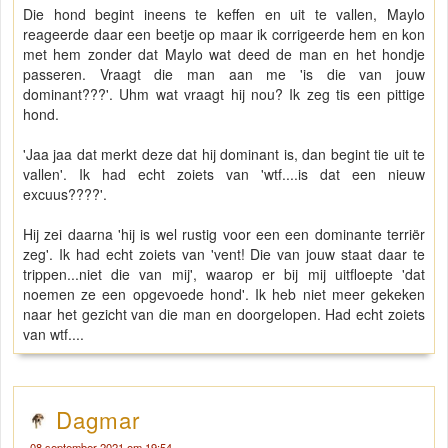
Die hond begint ineens te keffen en uit te vallen, Maylo
reageerde daar een beetje op maar ik corrigeerde hem en kon
met hem zonder dat Maylo wat deed de man en het hondje
passeren. Vraagt die man aan me 'is die van jouw
dominant???'. Uhm wat vraagt hij nou? Ik zeg tis een pittige
hond.
'Jaa jaa dat merkt deze dat hij dominant is, dan begint tie uit te
vallen'. Ik had echt zoiets van 'wtf....is dat een nieuw
excuus????'.
Hij zei daarna 'hij is wel rustig voor een een dominante terriër
zeg'. Ik had echt zoiets van 'vent! Die van jouw staat daar te
trippen...niet die van mij', waarop er bij mij uitfloepte 'dat
noemen ze een opgevoede hond'. Ik heb niet meer gekeken
naar het gezicht van die man en doorgelopen. Had echt zoiets
van wtf....
Dagmar
08 september 2021 om 19:54