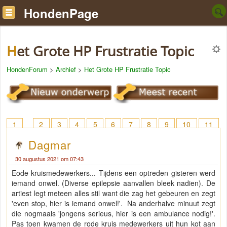
HondenPage
Het Grote HP Frustratie Topic
HondenForum
>
Archief
>
Het Grote HP Frustratie Topic
1
2
3
4
5
6
7
8
9
10
11
12
13
14
15
16
17
18
> 43
Dagmar
30 augustus 2021 om 07:43
Eode kruismedewerkers... Tijdens een optreden gisteren werd
iemand onwel. (Diverse epilepsie aanvallen bleek nadien). De
artiest legt meteen alles stil want die zag het gebeuren en zegt
'even stop, hier is iemand onwel!'. Na anderhalve minuut zegt
die nogmaals 'jongens serieus, hier is een ambulance nodig!'.
Pas toen kwamen de rode kruis medewerkers uit hun kot aan