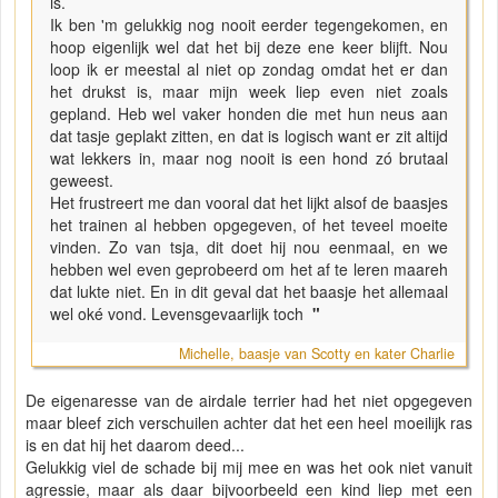
is.
Ik ben 'm gelukkig nog nooit eerder tegengekomen, en
hoop eigenlijk wel dat het bij deze ene keer blijft. Nou
loop ik er meestal al niet op zondag omdat het er dan
het drukst is, maar mijn week liep even niet zoals
gepland. Heb wel vaker honden die met hun neus aan
dat tasje geplakt zitten, en dat is logisch want er zit altijd
wat lekkers in, maar nog nooit is een hond zó brutaal
geweest.
Het frustreert me dan vooral dat het lijkt alsof de baasjes
het trainen al hebben opgegeven, of het teveel moeite
vinden. Zo van tsja, dit doet hij nou eenmaal, en we
hebben wel even geprobeerd om het af te leren maareh
dat lukte niet. En in dit geval dat het baasje het allemaal
wel oké vond. Levensgevaarlijk toch
"
Michelle, baasje van Scotty en kater Charlie
De eigenaresse van de airdale terrier had het niet opgegeven
maar bleef zich verschuilen achter dat het een heel moeilijk ras
is en dat hij het daarom deed...
Gelukkig viel de schade bij mij mee en was het ook niet vanuit
agressie, maar als daar bijvoorbeeld een kind liep met een