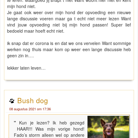
te leren. Maargoed jij snapt t niet Want woont hier niet en kent
mijn hond niet.
Je gaat ook weer over mijn hond der opvoeding een nieuwe
lange discussie voeren maar ga t echt niet meer lezen Want
vind jouw opvoeding niet bij mijn hond passen! Super lief
bedoeld maar hoeft echt niet.
ik snap dat er corona is en dat we ons vervelen Want sommige
werken nog thuis maar kom op weer een lange discussie heb
geen zin in….
lekker laten leven…
Bush dog
08 augustus 2021 om 17:36
"
Kun je lezen? Ik heb gezegd
HAAR!!! Was mijn vorige hond!
Fado’s storm alleen wel op andere