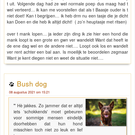
t uit. Volgende dag had ze wel normale poep dus maag had t
wel verteerd… ik kan me voorstellen dat als t Baasje ouder is t
niet doet! Kan t begrijpen… ik heb drm nu een tasje die je dicht
kan Doen en die heb ik altijd dicht! ( zo’n heuptasje met ritsen)
over t mank lopen… ja ieder zijn ding ik zie hier een hond die
mank loopt is een grote en gwn ver wandeldt Want dat heeft ie
de ene dag wel en de andere niet…. Loopt ook los en wandelt
ver rent achter een bal aan. Is moeilijk te beoordelen zegmaar
Want je kent diegen niet en weet de situatie niet….
Bush dog
08 augustus 2021 om 15:21
"
Hè jakkes. Zo jammer dat er altijd
iets 'schokkends' moet gebeuren
voor sommige mensen eindelijk
doorhebben dat hun hond
misschien toch niet zo leuk en lief