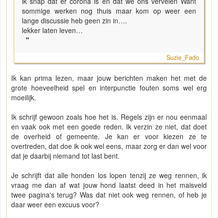
ik snap dat er corona is en dat we ons vervelen Want
sommige werken nog thuis maar kom op weer een
lange discussie heb geen zin in….
lekker laten leven…
"
Suzie_Fado
Ik kan prima lezen, maar jouw berichten maken het met de
grote hoeveelheid spel en interpunctie fouten soms wel erg
moeilijk.
Ik schrijf gewoon zoals hoe het is. Regels zijn er nou eenmaal
en vaak ook met een goede reden. Ik verzin ze niet, dat doet
de overheid of gemeente. Je kan er voor kiezen ze te
overtreden, dat doe ik ook wel eens, maar zorg er dan wel voor
dat je daarbij niemand tot last bent.
Je schrijft dat alle honden los lopen tenzij ze weg rennen, ik
vraag me dan af wat jouw hond laatst deed in het maisveld
twee pagina's terug? Was dat niet ook weg rennen, of heb je
daar weer een excuus voor?