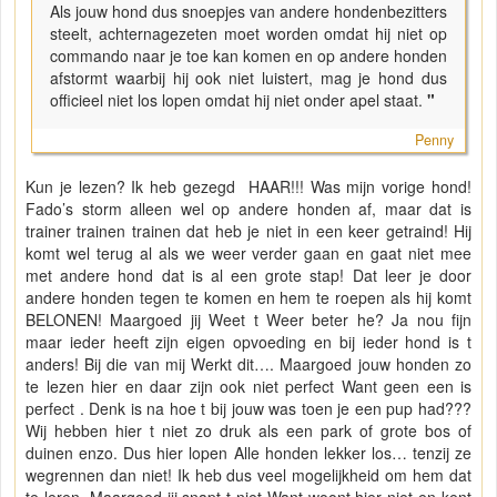
Als jouw hond dus snoepjes van andere hondenbezitters
steelt, achternagezeten moet worden omdat hij niet op
commando naar je toe kan komen en op andere honden
afstormt waarbij hij ook niet luistert, mag je hond dus
officieel niet los lopen omdat hij niet onder apel staat.
"
Penny
Kun je lezen? Ik heb gezegd HAAR!!! Was mijn vorige hond!
Fado’s storm alleen wel op andere honden af, maar dat is
trainer trainen trainen dat heb je niet in een keer getraind! Hij
komt wel terug al als we weer verder gaan en gaat niet mee
met andere hond dat is al een grote stap! Dat leer je door
andere honden tegen te komen en hem te roepen als hij komt
BELONEN! Maargoed jij Weet t Weer beter he? Ja nou fijn
maar ieder heeft zijn eigen opvoeding en bij ieder hond is t
anders! Bij die van mij Werkt dit…. Maargoed jouw honden zo
te lezen hier en daar zijn ook niet perfect Want geen een is
perfect . Denk is na hoe t bij jouw was toen je een pup had???
Wij hebben hier t niet zo druk als een park of grote bos of
duinen enzo. Dus hier lopen Alle honden lekker los… tenzij ze
wegrennen dan niet! Ik heb dus veel mogelijkheid om hem dat