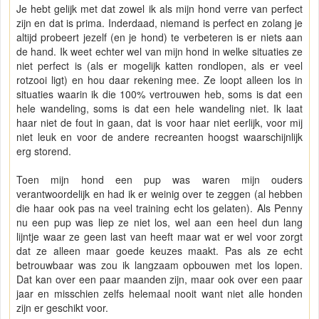
Je hebt gelijk met dat zowel ik als mijn hond verre van perfect
zijn en dat is prima. Inderdaad, niemand is perfect en zolang je
altijd probeert jezelf (en je hond) te verbeteren is er niets aan
de hand. Ik weet echter wel van mijn hond in welke situaties ze
niet perfect is (als er mogelijk katten rondlopen, als er veel
rotzooi ligt) en hou daar rekening mee. Ze loopt alleen los in
situaties waarin ik die 100% vertrouwen heb, soms is dat een
hele wandeling, soms is dat een hele wandeling niet. Ik laat
haar niet de fout in gaan, dat is voor haar niet eerlijk, voor mij
niet leuk en voor de andere recreanten hoogst waarschijnlijk
erg storend.
Toen mijn hond een pup was waren mijn ouders
verantwoordelijk en had ik er weinig over te zeggen (al hebben
die haar ook pas na veel training echt los gelaten). Als Penny
nu een pup was liep ze niet los, wel aan een heel dun lang
lijntje waar ze geen last van heeft maar wat er wel voor zorgt
dat ze alleen maar goede keuzes maakt. Pas als ze echt
betrouwbaar was zou ik langzaam opbouwen met los lopen.
Dat kan over een paar maanden zijn, maar ook over een paar
jaar en misschien zelfs helemaal nooit want niet alle honden
zijn er geschikt voor.