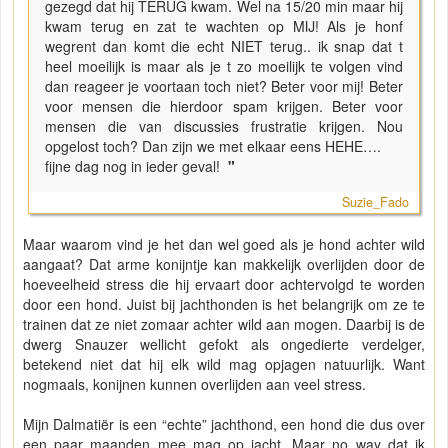
gezegd dat hij TERUG kwam. Wel na 15/20 min maar hij
kwam terug en zat te wachten op MIJ! Als je honf
wegrent dan komt die echt NIET terug.. ik snap dat t
heel moeilijk is maar als je t zo moeilijk te volgen vind
dan reageer je voortaan toch niet? Beter voor mij! Beter
voor mensen die hierdoor spam krijgen. Beter voor
mensen die van discussies frustratie krijgen. Nou
opgelost toch? Dan zijn we met elkaar eens HEHE….
fijne dag nog in ieder geval!
"
Suzie_Fado
Maar waarom vind je het dan wel goed als je hond achter wild
aangaat? Dat arme konijntje kan makkelijk overlijden door de
hoeveelheid stress die hij ervaart door achtervolgd te worden
door een hond. Juist bij jachthonden is het belangrijk om ze te
trainen dat ze niet zomaar achter wild aan mogen. Daarbij is de
dwerg Snauzer wellicht gefokt als ongedierte verdelger,
betekend niet dat hij elk wild mag opjagen natuurlijk. Want
nogmaals, konijnen kunnen overlijden aan veel stress.
Mijn Dalmatiër is een “echte” jachthond, een hond die dus over
een paar maanden mee mag op jacht. Maar no way dat ik