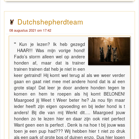
Dutchshepherdteam
08 augustus 2021 om 17:42
"
Kun je lezen? Ik heb gezegd
HAAR!!! Was mijn vorige hond!
Fado’s storm alleen wel op andere
honden af, maar dat is trainer
trainen trainen dat heb je niet in een
keer getraind! Hij komt wel terug al als we weer verder
gaan en gaat niet mee met andere hond dat is al een
grote stap! Dat leer je door andere honden tegen te
komen en hem te roepen als hij komt BELONEN!
Maargoed jij Weet t Weer beter he? Ja nou fijn maar
ieder heeft zijn eigen opvoeding en bij ieder hond is t
anders! Bij die van mij Werkt dit…. Maargoed jouw
honden zo te lezen hier en daar zijn ook niet perfect
Want geen een is perfect . Denk is na hoe t bij jouw was
toen je een pup had??? Wij hebben hier t niet zo druk
als een park of grote bos of duinen enzo. Dus hier lopen