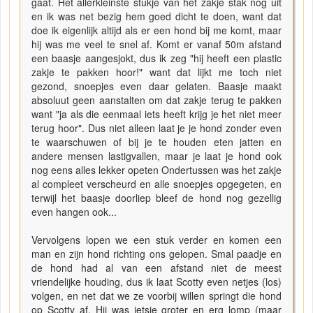
gaat. Het allerkleinste stukje van het zakje stak nog uit
en ik was net bezig hem goed dicht te doen, want dat
doe ik eigenlijk altijd als er een hond bij me komt, maar
hij was me veel te snel af. Komt er vanaf 50m afstand
een baasje aangesjokt, dus ik zeg "hij heeft een plastic
zakje te pakken hoor!" want dat lijkt me toch niet
gezond, snoepjes even daar gelaten. Baasje maakt
absoluut geen aanstalten om dat zakje terug te pakken
want "ja als die eenmaal iets heeft krijg je het niet meer
terug hoor". Dus niet alleen laat je je hond zonder even
te waarschuwen of bij je te houden eten jatten en
andere mensen lastigvallen, maar je laat je hond ook
nog eens alles lekker opeten Ondertussen was het zakje
al compleet verscheurd en alle snoepjes opgegeten, en
terwijl het baasje doorliep bleef de hond nog gezellig
even hangen ook...
Vervolgens lopen we een stuk verder en komen een
man en zijn hond richting ons gelopen. Smal paadje en
de hond had al van een afstand niet de meest
vriendelijke houding, dus ik laat Scotty even netjes (los)
volgen, en net dat we ze voorbij willen springt die hond
op Scotty af. Hij was ietsje groter en erg lomp (maar