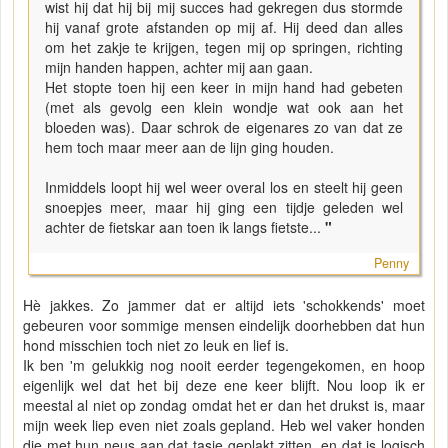
wist hij dat hij bij mij succes had gekregen dus stormde
hij vanaf grote afstanden op mij af. Hij deed dan alles
om het zakje te krijgen, tegen mij op springen, richting
mijn handen happen, achter mij aan gaan.
Het stopte toen hij een keer in mijn hand had gebeten
(met als gevolg een klein wondje wat ook aan het
bloeden was). Daar schrok de eigenares zo van dat ze
hem toch maar meer aan de lijn ging houden.
Inmiddels loopt hij wel weer overal los en steelt hij geen
snoepjes meer, maar hij ging een tijdje geleden wel
achter de fietskar aan toen ik langs fietste...
"
Penny
Hè jakkes. Zo jammer dat er altijd iets 'schokkends' moet
gebeuren voor sommige mensen eindelijk doorhebben dat hun
hond misschien toch niet zo leuk en lief is.
Ik ben 'm gelukkig nog nooit eerder tegengekomen, en hoop
eigenlijk wel dat het bij deze ene keer blijft. Nou loop ik er
meestal al niet op zondag omdat het er dan het drukst is, maar
mijn week liep even niet zoals gepland. Heb wel vaker honden
die met hun neus aan dat tasje geplakt zitten, en dat is logisch