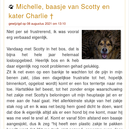
Michelle, baasje van Scotty en
kater Charlie †
gewijzigd op 08 augustus 2021 om 13:10
Niet per sé frustrerend, ik was vooral
erg verbaasd eigenlijk.
Vandaag met Scotty in het bos, dat is
bijna het hele jaar helemaal
losloopgebied. Heerlijk bos en ik heb
daar eigenlijk nog nooit problemen gehad gelukkig.
Zit ik net even op een bankje te wachten tot de pijn in mijn
benen zakt, (das een dagelijkse frustratie tot het, hopelijk
binnenkort, opgelost wordt) komt er een fox terriertje naar me
toe. Hartstikke lief beest, tot het zonder enige waarschuwing
het zakje met Scotty's beloningen uit mijn heuptasje jat en er
mee aan de haal gaat. Het allerkleinste stukje van het zakje
stak nog uit en ik was net bezig hem goed dicht te doen, want
dat doe ik eigenlijk altijd als er een hond bij me komt, maar hij
was me veel te snel af. Komt er vanaf 50m afstand een baasje
aangesjokt, dus ik zeg "hij heeft een plastic zakje te pakken