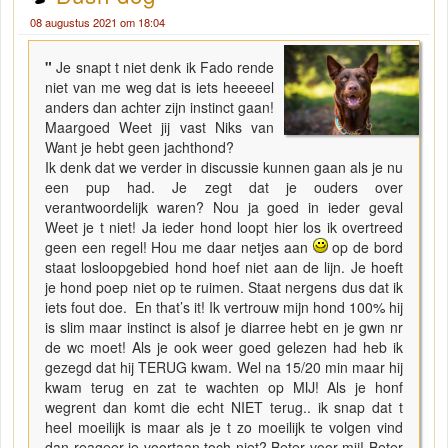
08 augustus 2021 om 18:04
"
Je snapt t niet denk ik Fado rende
niet van me weg dat is iets heeeeel
anders dan achter zijn instinct gaan!
Maargoed Weet jij vast Niks van
Want je hebt geen jachthond?
Ik denk dat we verder in discussie kunnen gaan als je nu
een pup had. Je zegt dat je ouders over
verantwoordelijk waren? Nou ja goed in ieder geval
Weet je t niet! Ja ieder hond loopt hier los ik overtreed
geen een regel! Hou me daar netjes aan
op de bord
staat losloopgebied hond hoef niet aan de lijn. Je hoeft
je hond poep niet op te ruimen. Staat nergens dus dat ik
iets fout doe. En that’s it! Ik vertrouw mijn hond 100% hij
is slim maar instinct is alsof je diarree hebt en je gwn nr
de wc moet! Als je ook weer goed gelezen had heb ik
gezegd dat hij TERUG kwam. Wel na 15/20 min maar hij
kwam terug en zat te wachten op MIJ! Als je honf
wegrent dan komt die echt NIET terug.. ik snap dat t
heel moeilijk is maar als je t zo moeilijk te volgen vind
dan reageer je voortaan toch niet? Beter voor mij! Beter