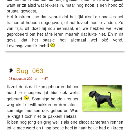
want er zit altijd wat lekkers in, maar nog nooit is een hond zó
brutaal geweest.
Het frustreert me dan vooral dat het lijkt alsof de baasjes het
trainen al hebben opgegeven, of het teveel moeite vinden. Zo
van tsja, dit doet hij nou eenmaal, en we hebben wel even
geprobeerd om het af te leren maareh dat lukte niet. En in dit
geval dat het baasje het allemaal wel oké vond.
Levensgevaarlijk toch
Sug_063
08 augustus 2021 om 14:57
Ik zelf denk dat t kan gebeuren dat een
hond je snoepjes jat hier ook wellis
gebeurd
. Sommige honden rennen
weg als je t wilt pakken en drm laten t
sommige mensen ook gebeuren Want
je krijgt t toch niet te pakken! Helaas !
Ik ben nog jong en ging wellis als ene idioot achteraan rennen
tot ie moe werd en t nog beetje heel in haar bekje had en kreeg