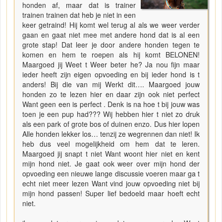
honden af, maar dat is trainer
trainen trainen dat heb je niet in een
keer getraind! Hij komt wel terug al als we weer verder
gaan en gaat niet mee met andere hond dat is al een
grote stap! Dat leer je door andere honden tegen te
komen en hem te roepen als hij komt BELONEN!
Maargoed jij Weet t Weer beter he? Ja nou fijn maar
ieder heeft zijn eigen opvoeding en bij ieder hond is t
anders! Bij die van mij Werkt dit…. Maargoed jouw
honden zo te lezen hier en daar zijn ook niet perfect
Want geen een is perfect . Denk is na hoe t bij jouw was
toen je een pup had??? Wij hebben hier t niet zo druk
als een park of grote bos of duinen enzo. Dus hier lopen
Alle honden lekker los… tenzij ze wegrennen dan niet! Ik
heb dus veel mogelijkheid om hem dat te leren.
Maargoed jij snapt t niet Want woont hier niet en kent
mijn hond niet. Je gaat ook weer over mijn hond der
opvoeding een nieuwe lange discussie voeren maar ga t
echt niet meer lezen Want vind jouw opvoeding niet bij
mijn hond passen! Super lief bedoeld maar hoeft echt
niet.