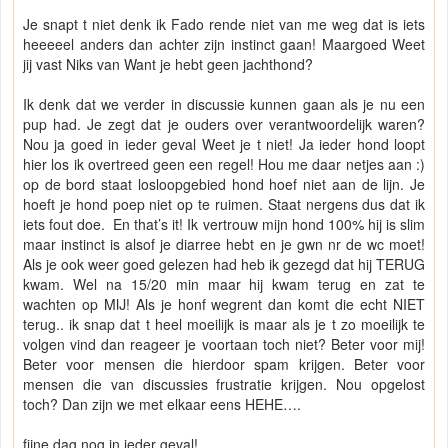
Je snapt t niet denk ik Fado rende niet van me weg dat is iets
heeeeel anders dan achter zijn instinct gaan! Maargoed Weet
jij vast Niks van Want je hebt geen jachthond?
Ik denk dat we verder in discussie kunnen gaan als je nu een
pup had. Je zegt dat je ouders over verantwoordelijk waren?
Nou ja goed in ieder geval Weet je t niet! Ja ieder hond loopt
hier los ik overtreed geen een regel! Hou me daar netjes aan :)
op de bord staat losloopgebied hond hoef niet aan de lijn. Je
hoeft je hond poep niet op te ruimen. Staat nergens dus dat ik
iets fout doe. En that’s it! Ik vertrouw mijn hond 100% hij is slim
maar instinct is alsof je diarree hebt en je gwn nr de wc moet!
Als je ook weer goed gelezen had heb ik gezegd dat hij TERUG
kwam. Wel na 15/20 min maar hij kwam terug en zat te
wachten op MIJ! Als je honf wegrent dan komt die echt NIET
terug.. ik snap dat t heel moeilijk is maar als je t zo moeilijk te
volgen vind dan reageer je voortaan toch niet? Beter voor mij!
Beter voor mensen die hierdoor spam krijgen. Beter voor
mensen die van discussies frustratie krijgen. Nou opgelost
toch? Dan zijn we met elkaar eens HEHE….
fijne dag nog in ieder geval!