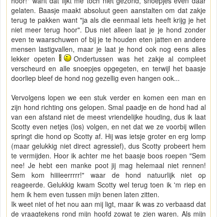
hoor!" want dat lijkt me toch niet gezond, snoepjes even daar
gelaten. Baasje maakt absoluut geen aanstalten om dat zakje
terug te pakken want "ja als die eenmaal iets heeft krijg je het
niet meer terug hoor". Dus niet alleen laat je je hond zonder
even te waarschuwen of bij je te houden eten jatten en andere
mensen lastigvallen, maar je laat je hond ook nog eens alles
lekker opeten
Ondertussen was het zakje al compleet
verscheurd en alle snoepjes opgegeten, en terwijl het baasje
doorliep bleef de hond nog gezellig even hangen ook...
Vervolgens lopen we een stuk verder en komen een man en
zijn hond richting ons gelopen. Smal paadje en de hond had al
van een afstand niet de meest vriendelijke houding, dus ik laat
Scotty even netjes (los) volgen, en net dat we ze voorbij willen
springt die hond op Scotty af. Hij was ietsje groter en erg lomp
(maar gelukkig niet direct agressief), dus Scotty probeert hem
te vermijden. Hoor ik achter me het baasje boos roepen "Sem
nee! Je hebt een manke poot jij mag helemaal niet rennen!
Sem kom hiiiieerrrrr!" waar de hond natuurlijk niet op
reageerde. Gelukkig kwam Scotty wel terug toen ik 'm riep en
hem ik hem even tussen mijn benen laten zitten.
Ik weet niet of het nou aan mij ligt, maar ik was zo verbaasd dat
de vraagtekens rond mijn hoofd zowat te zien waren. Als mijn