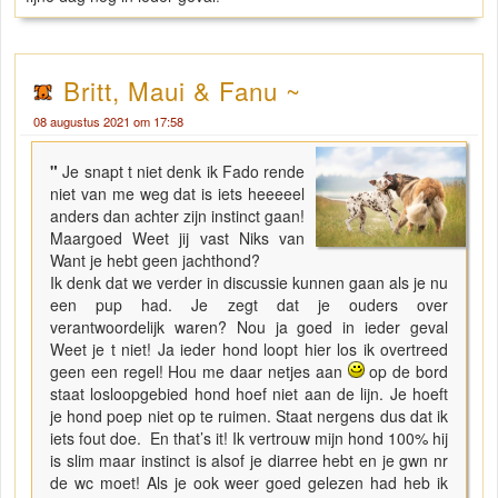
Britt, Maui & Fanu ~
08 augustus 2021 om 17:58
"
Je snapt t niet denk ik Fado rende
niet van me weg dat is iets heeeeel
anders dan achter zijn instinct gaan!
Maargoed Weet jij vast Niks van
Want je hebt geen jachthond?
Ik denk dat we verder in discussie kunnen gaan als je nu
een pup had. Je zegt dat je ouders over
verantwoordelijk waren? Nou ja goed in ieder geval
Weet je t niet! Ja ieder hond loopt hier los ik overtreed
geen een regel! Hou me daar netjes aan
op de bord
staat losloopgebied hond hoef niet aan de lijn. Je hoeft
je hond poep niet op te ruimen. Staat nergens dus dat ik
iets fout doe. En that’s it! Ik vertrouw mijn hond 100% hij
is slim maar instinct is alsof je diarree hebt en je gwn nr
de wc moet! Als je ook weer goed gelezen had heb ik