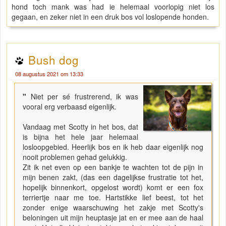
hond toch mank was had ie helemaal voorlopig niet los
gegaan, en zeker niet in een druk bos vol loslopende honden.
Bush dog
08 augustus 2021 om 13:33
"
Niet per sé frustrerend, ik was
vooral erg verbaasd eigenlijk.
Vandaag met Scotty in het bos, dat
is bijna het hele jaar helemaal
losloopgebied. Heerlijk bos en ik heb daar eigenlijk nog
nooit problemen gehad gelukkig.
Zit ik net even op een bankje te wachten tot de pijn in
mijn benen zakt, (das een dagelijkse frustratie tot het,
hopelijk binnenkort, opgelost wordt) komt er een fox
terriertje naar me toe. Hartstikke lief beest, tot het
zonder enige waarschuwing het zakje met Scotty's
beloningen uit mijn heuptasje jat en er mee aan de haal