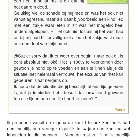
een heel moeilijk ras is en dat hij
het daarom deed...
Gelukkig viel de schade bij mij mee en was het ook niet
vanuit agressie, maar als daar bijvoorbeeld een kind liep
met een zakje waar eten in zit was het mogelijk heel
anders afgelopen. Hij liet ook niet los als hij het vast had
en bij mij had hij toevallig niet alleen het zakje vast maar
ook een deel van mijn hand.
@Suzie: sorry dat ik er weer over begin, maar ook dit is
echt absoluut niet oké. Het is 100% te voorkomen door
gewoon je hond op te voeden en aan te lijnen als je de
situatie niet helemaal vertrouwt, het excuus van 'het kan
gebeuren' slaat nergens op.
Ik hoop dat de situatie die jij beschrijft al een tijd geleden
is, dat je inmiddels hebt beseft dat jouw hond gewoon
ten alle tijden aan een lijn hoort te lopen?
"
Penny
Ik probeer t vanuit de eigenaren kant t te bekijken he!ik had
een moeilijk pup vroeger eigenlijk tot 4 jaar dus kan me wel
inbeelden in die mensen…. Voor de rest zei ik al is moeilijk