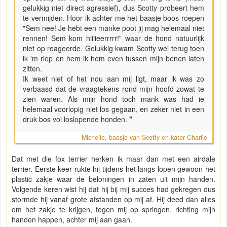
gelukkig niet direct agressief), dus Scotty probeert hem
te vermijden. Hoor ik achter me het baasje boos roepen
"Sem nee! Je hebt een manke poot jij mag helemaal niet
rennen! Sem kom hiiiieerrrrr!" waar de hond natuurlijk
niet op reageerde. Gelukkig kwam Scotty wel terug toen
ik 'm riep en hem ik hem even tussen mijn benen laten
zitten.
Ik weet niet of het nou aan mij ligt, maar ik was zo
verbaasd dat de vraagtekens rond mijn hoofd zowat te
zien waren. Als mijn hond toch mank was had ie
helemaal voorlopig niet los gegaan, en zeker niet in een
druk bos vol loslopende honden.
"
Michelle, baasje van Scotty en kater Charlie
Dat met die fox terrier herken ik maar dan met een airdale
terrier. Eerste keer rukte hij tijdens het langs lopen gewoon het
plastic zakje waar de beloningen in zaten uit mijn handen.
Volgende keren wist hij dat hij bij mij succes had gekregen dus
stormde hij vanaf grote afstanden op mij af. Hij deed dan alles
om het zakje te krijgen, tegen mij op springen, richting mijn
handen happen, achter mij aan gaan.