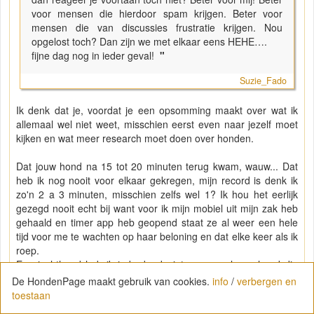
voor mensen die hierdoor spam krijgen. Beter voor
mensen die van discussies frustratie krijgen. Nou
opgelost toch? Dan zijn we met elkaar eens HEHE….
fijne dag nog in ieder geval!
"
Suzie_Fado
Ik denk dat je, voordat je een opsomming maakt over wat ik
allemaal wel niet weet, misschien eerst even naar jezelf moet
kijken en wat meer research moet doen over honden.
Dat jouw hond na 15 tot 20 minuten terug kwam, wauw... Dat
heb ik nog nooit voor elkaar gekregen, mijn record is denk ik
zo'n 2 a 3 minuten, misschien zelfs wel 1? Ik hou het eerlijk
gezegd nooit echt bij want voor ik mijn mobiel uit mijn zak heb
gehaald en timer app heb geopend staat ze al weer een hele
tijd voor me te wachten op haar beloning en dat elke keer als ik
roep.
Een jachthond heb ik inderdaad niet, maar wel een hond die
behoorlijke gedragsproblemen had (met soms een kleine
De HondenPage maakt gebruik van cookies.
info
/
verbergen en
terugval) waar zelfs een gedragstherapeut geen advies over
toestaan
wist te geven. Verder is dit ook niet echt van toepassing, JIJ