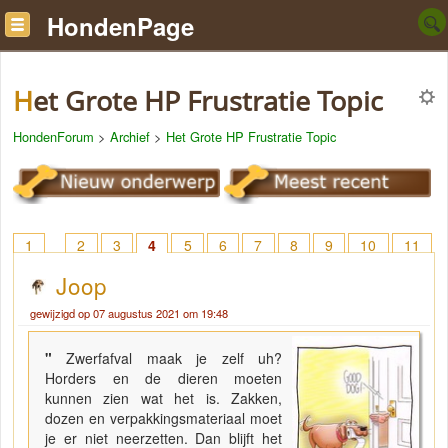
HondenPage
Het Grote HP Frustratie Topic
HondenForum
>
Archief
>
Het Grote HP Frustratie Topic
1
2
3
4
5
6
7
8
9
10
11
12
13
14
15
16
17
18
> 43
Joop
gewijzigd op 07 augustus 2021 om 19:48
"
Zwerfafval maak je zelf uh?
Horders en de dieren moeten
kunnen zien wat het is. Zakken,
dozen en verpakkingsmateriaal moet
je er niet neerzetten. Dan blijft het