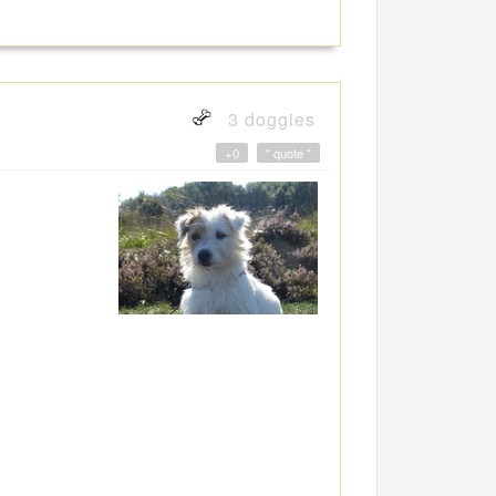
3 doggies
+0
" quote "