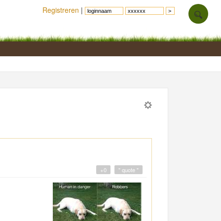
Registreren
|
+0
" quote "