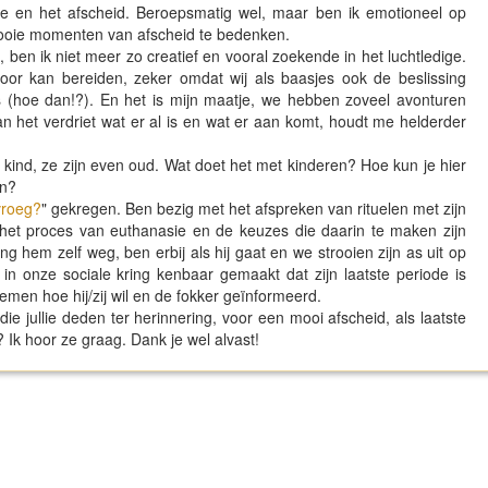
ode en het afscheid. Beroepsmatig wel, maar ben ik emotioneel op
mooie momenten van afscheid te bedenken.
 ben ik niet meer zo creatief en vooral zoekende in het luchtledige.
or kan bereiden, zeker omdat wij als baasjes ook de beslissing
(hoe dan!?). En het is mijn maatje, we hebben zoveel avonturen
het verdriet wat er al is en wat er aan komt, houdt me helderder
ind, ze zijn even oud. Wat doet het met kinderen? Hoe kun je hier
en?
 vroeg?
" gekregen. Ben bezig met het afspreken van rituelen met zijn
het proces van euthanasie en de keuzes die daarin te maken zijn
eng hem zelf weg, ben erbij als hij gaat en we strooien zijn as uit op
n onze sociale kring kenbaar gemaakt dat zijn laatste periode is
men hoe hij/zij wil en de fokker geïnformeerd.
ie jullie deden ter herinnering, voor een mooi afscheid, als laatste
? Ik hoor ze graag. Dank je wel alvast!