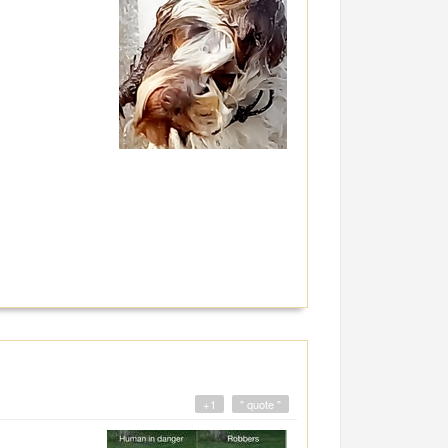
+1
" quote "