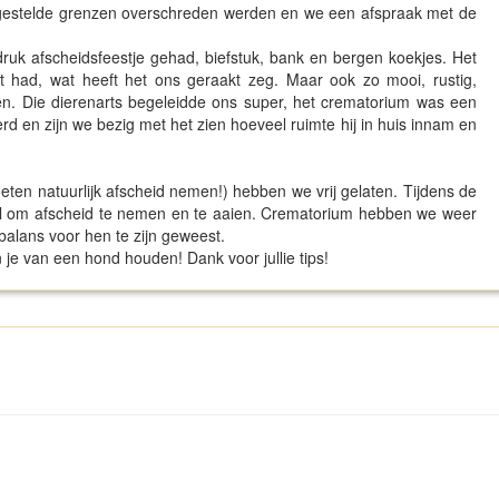
gestelde grenzen overschreden werden en we een afspraak met de
 druk afscheidsfeestje gehad, biefstuk, bank en bergen koekjes. Het
 had, wat heeft het ons geraakt zeg. Maar ook zo mooi, rustig,
en. Die dierenarts begeleidde ons super, het crematorium was een
rd en zijn we bezig met het zien hoeveel ruimte hij in huis innam en
ten natuurlijk afscheid nemen!) hebben we vrij gelaten. Tijdens de
wel om afscheid te nemen en te aaien. Crematorium hebben we weer
balans voor hen te zijn geweest.
 je van een hond houden! Dank voor jullie tips!