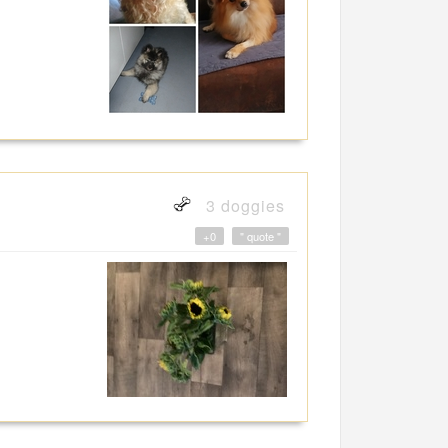
3 doggies
+0
" quote "