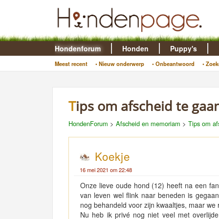
Hondenforum
Honden
Puppy's
Meest recent
• Nieuw onderwerp
• Onbeantwoord
• Zoek
Tips om afscheid te ga
HondenForum
>
Afscheid en memoriam
>
Tips om af
Koekje
16 mei 2021 om 22:48
Onze lieve oude hond (12) heeft na een fant
van leven wel flink naar beneden is gegaa
nog behandeld voor zijn kwaaltjes, maar we 
Nu heb ik privé nog niet veel met overlijd