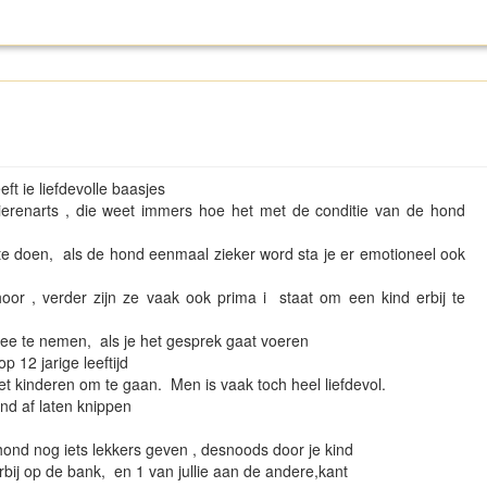
eft ie liefdevolle baasjes
erenarts , die weet immers hoe het met de conditie van de hond
t te doen, als de hond eenmaal zieker word sta je er emotioneel ook
hoor , verder zijn ze vaak ook prima i staat om een kind erbij te
mee te nemen, als je het gesprek gaat voeren
op 12 jarige leeftijd
 kinderen om te gaan. Men is vaak toch heel liefdevol.
ond af laten knippen
e hond nog iets lekkers geven , desnoods door je kind
rbij op de bank, en 1 van jullie aan de andere,kant