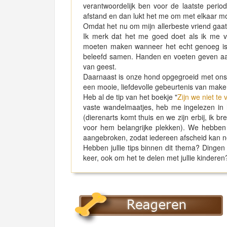
verantwoordelijk ben voor de laatste peri
afstand en dan lukt het me om met elkaar 
Omdat het nu om mijn allerbeste vriend gaat,
Ik merk dat het me goed doet als ik me vo
moeten maken wanneer het echt genoeg is 
beleefd samen. Handen en voeten geven aan 
van geest.
Daarnaast is onze hond opgegroeid met ons k
een mooie, liefdevolle gebeurtenis van mak
Heb al de tip van het boekje "
Zijn we niet te
vaste wandelmaatjes, heb me ingelezen in 
(dierenarts komt thuis en we zijn erbij, ik br
voor hem belangrijke plekken). We hebben i
aangebroken, zodat iedereen afscheid kan ne
Hebben jullie tips binnen dit thema? Dingen d
keer, ook om het te delen met jullie kinderen