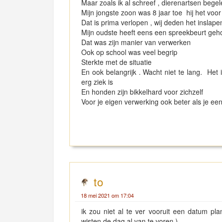
Maar zoals ik al schreef , dierenartsen beg
Mijn jongste zoon was 8 jaar toe hij het vo
Dat is prima verlopen , wij deden het inslapen
Mijn oudste heeft eens een spreekbeurt geh
Dat was zijn manier van verwerken
Ook op school was veel begrip
Sterkte met de situatie
En ook belangrijk . Wacht niet te lang. Het 
erg ziek is
En honden zijn bikkelhard voor zichzelf
Voor je eigen verwerking ook beter als je e
to
18 mei 2021 om 17:04
ik zou niet al te ver vooruit een datum pl
wisten de dag al van te voren.)