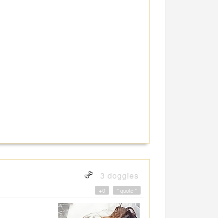
3 doggies
+0
" quote "