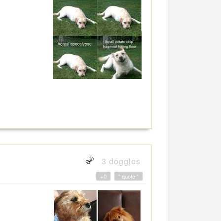
3 doggies
+0
" quote "