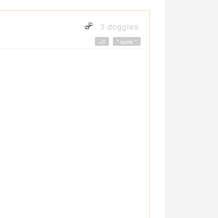
3 doggies
+0
" quote "