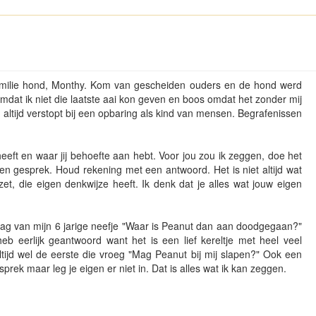
milie hond, Monthy. Kom van gescheiden ouders en de hond werd
mdat ik niet die laatste aai kon geven en boos omdat het zonder mij
altijd verstopt bij een opbaring als kind van mensen. Begrafenissen
eeft en waar jij behoefte aan hebt. Voor jou zou ik zeggen, doe het
 een gesprek. Houd rekening met een antwoord. Het is niet altijd wat
zet, die eigen denkwijze heeft. Ik denk dat je alles wat jouw eigen
vraag van mijn 6 jarige neefje "Waar is Peanut dan aan doodgegaan?"
eb eerlijk geantwoord want het is een lief kereltje met heel veel
ltijd wel de eerste die vroeg "Mag Peanut bij mij slapen?" Ook een
gesprek maar leg je eigen er niet in. Dat is alles wat ik kan zeggen.