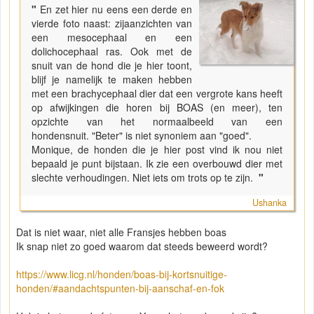
"
En zet hier nu eens een derde en
vierde foto naast: zijaanzichten van
een mesocephaal en een
dolichocephaal ras. Ook met de
snuit van de hond die je hier toont,
blijf je namelijk te maken hebben
met een brachycephaal dier dat een vergrote kans heeft
op afwijkingen die horen bij BOAS (en meer), ten
opzichte van het normaalbeeld van een
hondensnuit. "Beter" is niet synoniem aan "goed".
Monique, de honden die je hier post vind ik nou niet
bepaald je punt bijstaan. Ik zie een overbouwd dier met
slechte verhoudingen. Niet iets om trots op te zijn.
"
Ushanka
Dat is niet waar, niet alle Fransjes hebben boas
Ik snap niet zo goed waarom dat steeds beweerd wordt?
https://www.licg.nl/honden/boas-bij-kortsnuitige-
honden/#aandachtspunten-bij-aanschaf-en-fok