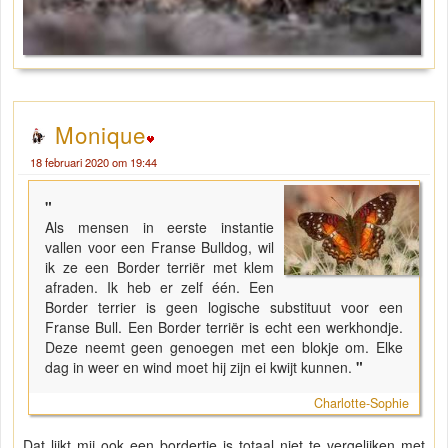
Monique
18 februari 2020 om 19:44
"
Als mensen in eerste instantie
vallen voor een Franse Bulldog, wil
ik ze een Border terriër met klem
afraden. Ik heb er zelf één. Een
Border terrier is geen logische substituut voor een
Franse Bull. Een Border terriër is echt een werkhondje.
Deze neemt geen genoegen met een blokje om. Elke
dag in weer en wind moet hij zijn ei kwijt kunnen.
"
Charlotte-Sophie
Dat lijkt mij ook een bordertje is totaal niet te vergelijken met