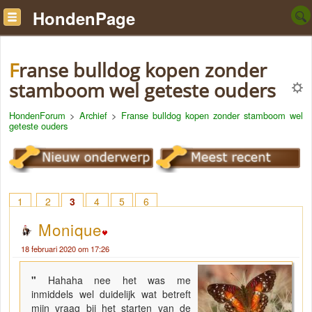
HondenPage
Franse bulldog kopen zonder
stamboom wel geteste ouders
HondenForum
>
Archief
>
Franse bulldog kopen zonder stamboom wel
geteste ouders
1
2
3
4
5
6
Monique
18 februari 2020 om 17:26
"
Hahaha nee het was me
inmiddels wel duidelijk wat betreft
mijn vraag bij het starten van de