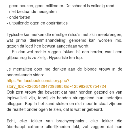
- geen neuzen, geen millimeter. De schedel is volledig rond.
- niet bestaande neusgaten
- onderbeten
- uitpuilende ogen en oogirritaties
Typische kenmerken die ernstige risico's met zich meebrengen,
wat prima 'dierenmishandeling' genoemd kan worden imo,
gezien dit leed hen bewust aangedaan wordt.
... En dan wel rechte ruggen fokken bij een herder, want een
glijbaanrug is zo zielig. Hypocrisie ten top.
Je mentaliteit doet me denken aan de blonde vrouw in de
onderstaande video:
https://m.facebook.com/story.php?
story_fbid=2260542847298685&id=125982670754724
Ook zo'n vrouw die beweert dat haar honden gezond en van
topkwaliteit zijn, terwijl de honden struggelend hun metertjes
afleggen. Kop in het zand steken en niet meer in staat zijn om
de realiteit onder ogen te zien, dat is wat er gebeurd.
Echt, elke fokker van brachycephalen, elke fokker die
überhaupt extreme uiterlijkheden fokt, zal zeggen dat hun