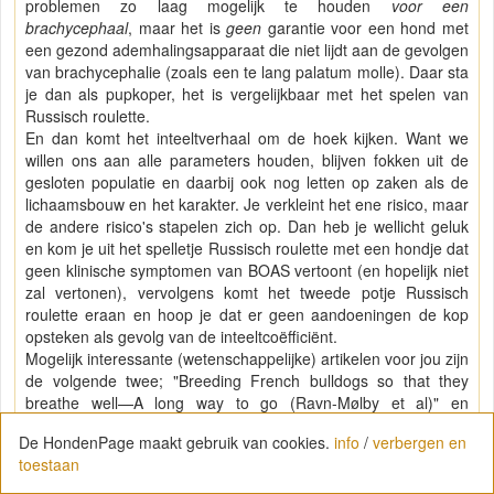
problemen zo laag mogelijk te houden
voor een
brachycephaal
, maar het is
geen
garantie voor een hond met
een gezond ademhalingsapparaat die niet lijdt aan de gevolgen
van brachycephalie (zoals een te lang palatum molle). Daar sta
je dan als pupkoper, het is vergelijkbaar met het spelen van
Russisch roulette.
En dan komt het inteeltverhaal om de hoek kijken. Want we
willen ons aan alle parameters houden, blijven fokken uit de
gesloten populatie en daarbij ook nog letten op zaken als de
lichaamsbouw en het karakter. Je verkleint het ene risico, maar
de andere risico's stapelen zich op. Dan heb je wellicht geluk
en kom je uit het spelletje Russisch roulette met een hondje dat
geen klinische symptomen van BOAS vertoont (en hopelijk niet
zal vertonen), vervolgens komt het tweede potje Russisch
roulette eraan en hoop je dat er geen aandoeningen de kop
opsteken als gevolg van de inteeltcoëfficiënt.
Mogelijk interessante (wetenschappelijke) artikelen voor jou zijn
de volgende twee; "Breeding French bulldogs so that they
breathe well—A long way to go (Ravn-Mølby et al)" en
"Strategies for the management and prevention of
De HondenPage maakt gebruik van cookies.
info
/
verbergen en
conformation-related respiratory disorders in brachycephalic
toestaan
dogs (Packer et al)". Het probleem en de complexiteit binnen
de fokkerij worden daarin duidelijk geïllustreerd.