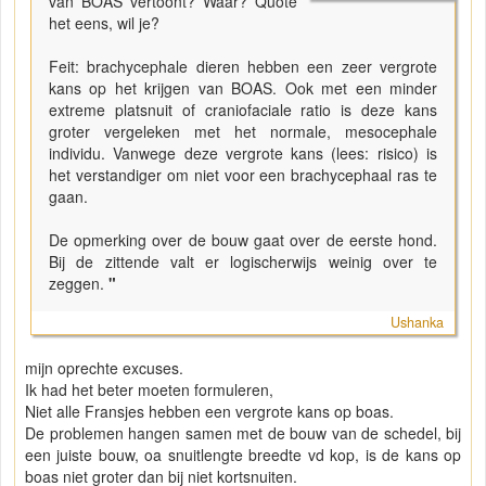
van BOAS vertoont? Waar? Quote
het eens, wil je?
Feit: brachycephale dieren hebben een zeer vergrote
kans op het krijgen van BOAS. Ook met een minder
extreme platsnuit of craniofaciale ratio is deze kans
groter vergeleken met het normale, mesocephale
individu. Vanwege deze vergrote kans (lees: risico) is
het verstandiger om niet voor een brachycephaal ras te
gaan.
De opmerking over de bouw gaat over de eerste hond.
Bij de zittende valt er logischerwijs weinig over te
zeggen.
"
Ushanka
mijn oprechte excuses.
Ik had het beter moeten formuleren,
Niet alle Fransjes hebben een vergrote kans op boas.
De problemen hangen samen met de bouw van de schedel, bij
een juiste bouw, oa snuitlengte breedte vd kop, is de kans op
boas niet groter dan bij niet kortsnuiten.