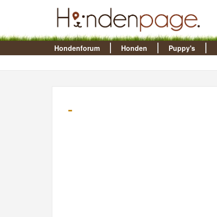
Hondenforum
Honden
Puppy's
-