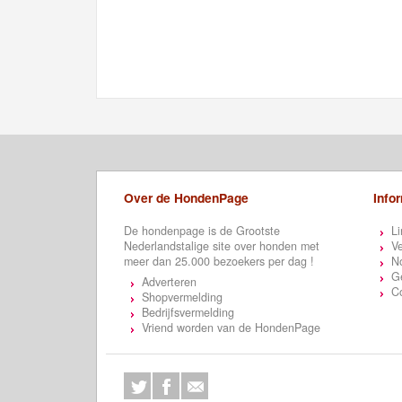
Over de HondenPage
Info
De hondenpage is de Grootste
Li
Nederlandstalige site over honden met
Ve
meer dan 25.000 bezoekers per dag !
N
Ge
Adverteren
C
Shopvermelding
Bedrijfsvermelding
Vriend worden van de HondenPage