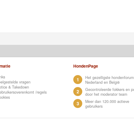
rmatie
HondenPage
nks
Het gezelligste hondenforum
1
elgestelde vragen
Nederland en België
otice & Takedown
Gecontroleerde fokkers en p
2
bruikersoverenkomt /regels
door het moderator team
ookies
Meer dan 120.000 actieve
3
gebruikers