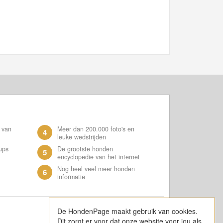
 van
Meer dan 200.000 foto's en
4
leuke wedstrijden
ups
De grootste honden
5
encyclopedie van het internet
Nog heel veel meer honden
6
informatie
De HondenPage maakt gebruik van cookies.
Dit zorgt er voor dat onze website voor jou als