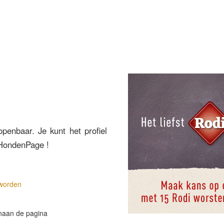
openbaar. Je kunt het profiel
 HondenPage !
 worden
naan de pagina