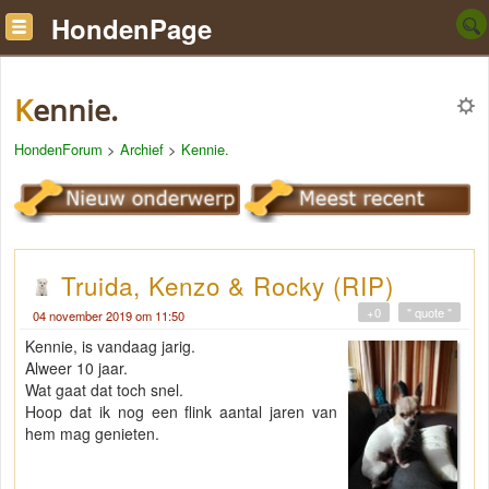
HondenPage
Kennie.
HondenForum
>
Archief
>
Kennie.
Truida, Kenzo & Rocky (RIP)
+0
" quote "
04 november 2019 om 11:50
Kennie, is vandaag jarig.
Alweer 10 jaar.
Wat gaat dat toch snel.
Hoop dat ik nog een flink aantal jaren van
hem mag genieten.