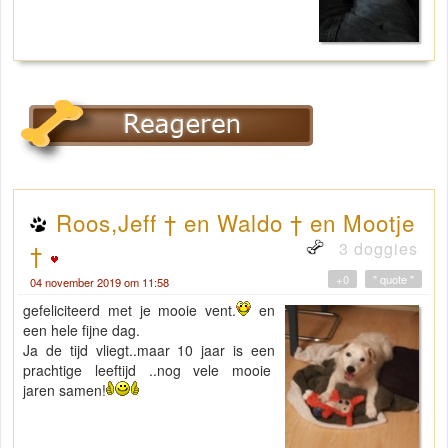
Roos,Jeff † en Waldo † en Mootje
3 doggies
†
+0
" quote "
04 november 2019 om 11:58
gefeliciteerd met je mooie vent.
en
een hele fijne dag.
Ja de tijd vliegt..maar 10 jaar is een
prachtige leeftijd ..nog vele mooie
jaren samen!