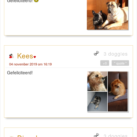
Gefeliciteerd!
3 doggies
Kees
+0
" quote "
04 november 2019 om 16:19
Gefeliciteerd!
3 doggies