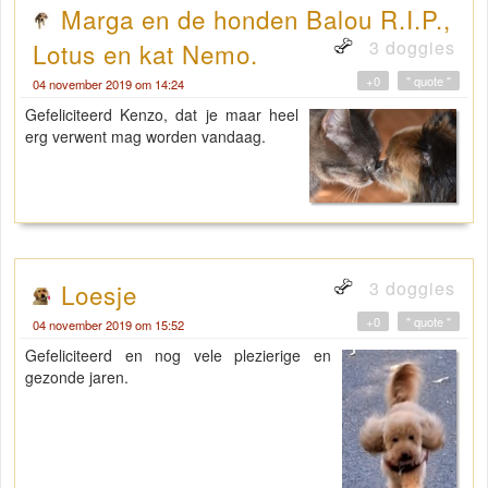
Marga en de honden Balou R.I.P.,
3 doggies
Lotus en kat Nemo.
+0
" quote "
04 november 2019 om 14:24
Gefeliciteerd Kenzo, dat je maar heel
erg verwent mag worden vandaag.
3 doggies
Loesje
+0
" quote "
04 november 2019 om 15:52
Gefeliciteerd en nog vele plezierige en
gezonde jaren.