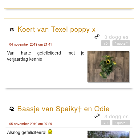
Koert van Texel poppy x
3 doggies
+0
" quote "
04 november 2019 om 21:41
Van harte gefeliciteerd met je
verjaardag kennie
Baasje van Spaiky† en Odie
3 doggies
+0
" quote "
05 november 2019 om 07:29
Alsnog gefeliciteerd!