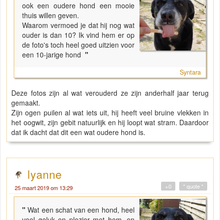
ook een oudere hond een mooie
thuis willen geven.
Waarom vermoed je dat hij nog wat
ouder is dan 10? Ik vind hem er op
de foto's toch heel goed uitzien voor
een 10-jarige hond
"
Syntara
Deze fotos zijn al wat verouderd ze zijn anderhalf jaar terug
gemaakt.
Zijn ogen puilen al wat iets uit, hij heeft veel bruine vlekken in
het oogwit, zijn gebit natuurlijk en hij loopt wat stram. Daardoor
dat ik dacht dat dit een wat oudere hond is.
lyanne
+0
" quote "
25 maart 2019 om 13:29
"
Wat een schat van een hond, heel
veel geluk en plezier met hem, en