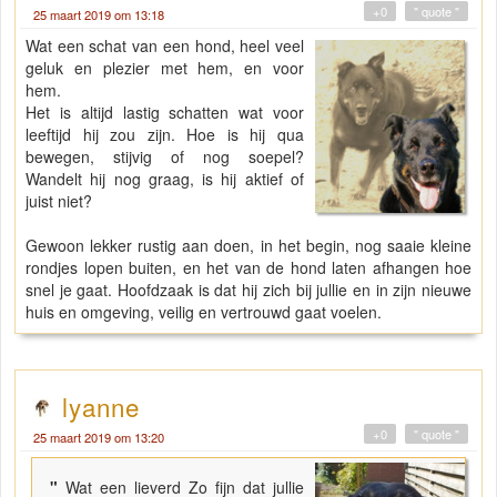
+0
" quote "
25 maart 2019 om 13:18
Wat een schat van een hond, heel veel
geluk en plezier met hem, en voor
hem.
Het is altijd lastig schatten wat voor
leeftijd hij zou zijn. Hoe is hij qua
bewegen, stijvig of nog soepel?
Wandelt hij nog graag, is hij aktief of
juist niet?
Gewoon lekker rustig aan doen, in het begin, nog saaie kleine
rondjes lopen buiten, en het van de hond laten afhangen hoe
snel je gaat. Hoofdzaak is dat hij zich bij jullie en in zijn nieuwe
huis en omgeving, veilig en vertrouwd gaat voelen.
lyanne
+0
" quote "
25 maart 2019 om 13:20
"
Wat een lieverd Zo fijn dat jullie