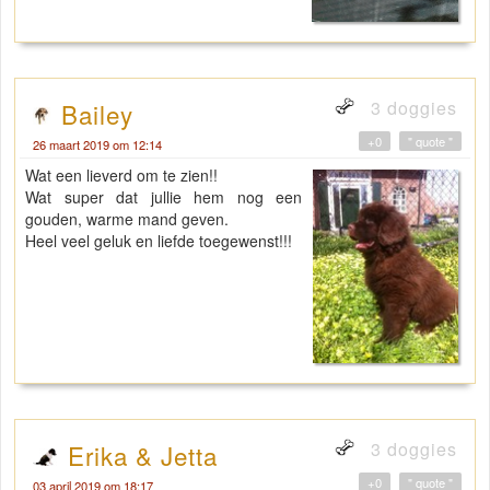
3 doggies
Bailey
+0
" quote "
26 maart 2019 om 12:14
Wat een lieverd om te zien!!
Wat super dat jullie hem nog een
gouden, warme mand geven.
Heel veel geluk en liefde toegewenst!!!
3 doggies
Erika & Jetta
+0
" quote "
03 april 2019 om 18:17