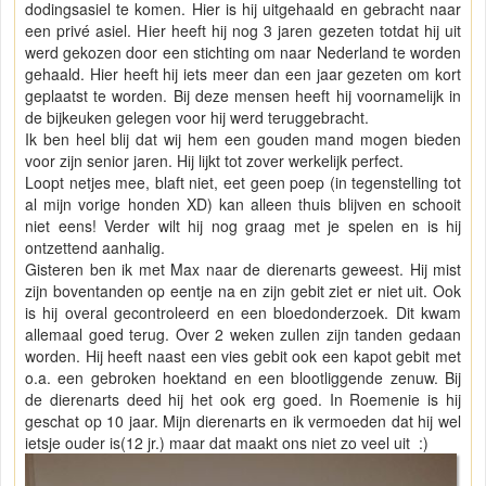
dodingsasiel te komen. Hier is hij uitgehaald en gebracht naar
een privé asiel. Hier heeft hij nog 3 jaren gezeten totdat hij uit
werd gekozen door een stichting om naar Nederland te worden
gehaald. Hier heeft hij iets meer dan een jaar gezeten om kort
geplaatst te worden. Bij deze mensen heeft hij voornamelijk in
de bijkeuken gelegen voor hij werd teruggebracht.
Ik ben heel blij dat wij hem een gouden mand mogen bieden
voor zijn senior jaren. Hij lijkt tot zover werkelijk perfect.
Loopt netjes mee, blaft niet, eet geen poep (in tegenstelling tot
al mijn vorige honden XD) kan alleen thuis blijven en schooit
niet eens! Verder wilt hij nog graag met je spelen en is hij
ontzettend aanhalig.
Gisteren ben ik met Max naar de dierenarts geweest. Hij mist
zijn boventanden op eentje na en zijn gebit ziet er niet uit. Ook
is hij overal gecontroleerd en een bloedonderzoek. Dit kwam
allemaal goed terug. Over 2 weken zullen zijn tanden gedaan
worden. Hij heeft naast een vies gebit ook een kapot gebit met
o.a. een gebroken hoektand en een blootliggende zenuw. Bij
de dierenarts deed hij het ook erg goed. In Roemenie is hij
geschat op 10 jaar. Mijn dierenarts en ik vermoeden dat hij wel
ietsje ouder is(12 jr.) maar dat maakt ons niet zo veel uit :)