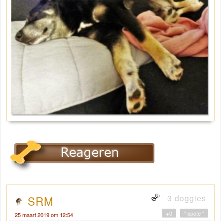
3 doggies
SRM
+0
" quote "
25 maart 2019 om 12:54