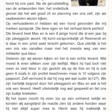
hond bij ons past. Na de geruststelling
van de antwoorden hier, het onderbuik
gevoel dat het wel goed zit en planning van ons zelf, zijn we
vastbesloten wezen kijken.
Op verhuisdieren.nl hebben wij een hond gevonden die mij
meteen aansprak. Die lieve ogen en het verhaal klonk perfect!
Die lieverd heet Max en is een 8 jarige hond die al een jaar bij
zijn pleeggezin woont. Hij komt oorspronkelijk uit Roemenië en
is daar in een privé asiel terecht gekomen. Qua uiterlijk is het
een mix van vanalles maar met het meeste weg van een
rottweiler qua kleur.
Gisteren zijn wij wezen kijken en het is een echte lieverd. Wel
moest ik even slikken over zijn leeftijd. Want hij had toch niet
meer zo veel kleur in zijn gezicht als op de foto en hij is ook
geen 8 zoals in zijn profiel beschreven maar is 10 volgens zijn
paspoort. Zelf vermoed ik dat hij nog wel wat ouder is(12?). We
zijn hartelijk begroet door het pleeggezin en Max en wat is het
ook een lieverd. Heeft uiteindelijk nog wat gespeeld en liet ons
zijn buikje kriebelen.
Bij het lopen mocht hij even los op een omheind veldje en
konden wij aangelijnd de reactie zien bij andere honden waar
hij niet altijd super mee is. Hierin was hij makkelijk te