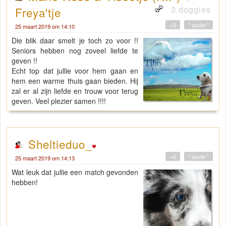
3 doggies
Freya'tje
+0
" quote "
25 maart 2019 om 14:10
Die blik daar smelt je toch zo voor !!
Seniors hebben nog zoveel liefde te
geven !!
Echt top dat jullie voor hem gaan en
hem een warme thuis gaan bieden. Hij
zal er al zijn liefde en trouw voor terug
geven. Veel plezier samen !!!!
Sheltieduo_
+0
" quote "
25 maart 2019 om 14:13
Wat leuk dat jullie een match gevonden
hebben!