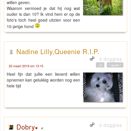
willen geven.
Waarom vermoed je dat hij nog wat
ouder is dan 10? Ik vind hem er op de
foto's toch heel goed uitzien voor een
10-jarige hond
Nadine Lilly,Queenie R.I.P.
3 doggies
+0
" quote "
25 maart 2019 om 13:15
Heel fijn dat jullie een lieverd willen
opnemen kan gelukkig worden nog een
hele tijd
3 doggies
Dobry