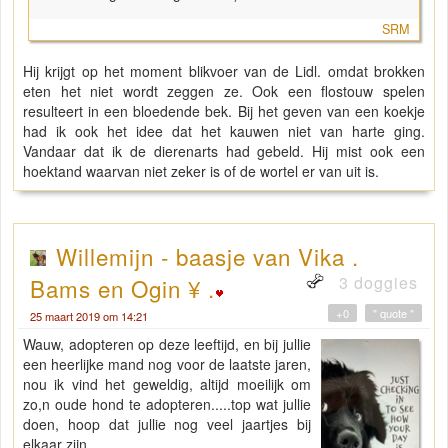
SRM
Hij krijgt op het moment blikvoer van de Lidl. omdat brokken
eten het niet wordt zeggen ze. Ook een flostouw spelen
resulteert in een bloedende bek. Bij het geven van een koekje
had ik ook het idee dat het kauwen niet van harte ging.
Vandaar dat ik de dierenarts had gebeld. Hij mist ook een
hoektand waarvan niet zeker is of de wortel er van uit is.
Willemijn - baasje van Vika .
3 doggies
Bams en Ogin ¥ .
+0
" quote "
25 maart 2019 om 14:21
Wauw, adopteren op deze leeftijd, en bij jullie
een heerlijke mand nog voor de laatste jaren,
nou ik vind het geweldig, altijd moeilijk om
zo,n oude hond te adopteren.....top wat jullie
doen, hoop dat jullie nog veel jaartjes bij
elkaar zijn.