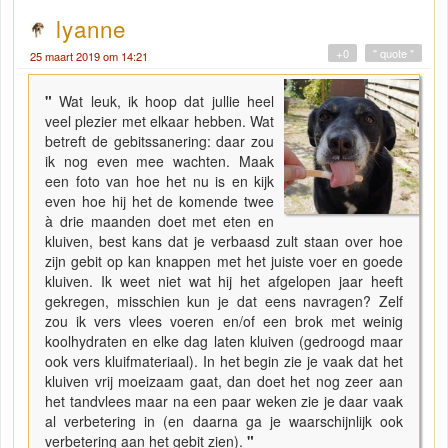
lyanne
+0
" quote "
25 maart 2019 om 14:21
"
Wat leuk, ik hoop dat jullie heel
veel plezier met elkaar hebben. Wat
betreft de gebitssanering: daar zou
ik nog even mee wachten. Maak
een foto van hoe het nu is en kijk
even hoe hij het de komende twee
à drie maanden doet met eten en
kluiven, best kans dat je verbaasd zult staan over hoe
zijn gebit op kan knappen met het juiste voer en goede
kluiven. Ik weet niet wat hij het afgelopen jaar heeft
gekregen, misschien kun je dat eens navragen? Zelf
zou ik vers vlees voeren en/of een brok met weinig
koolhydraten en elke dag laten kluiven (gedroogd maar
ook vers kluifmateriaal). In het begin zie je vaak dat het
kluiven vrij moeizaam gaat, dan doet het nog zeer aan
het tandvlees maar na een paar weken zie je daar vaak
al verbetering in (en daarna ga je waarschijnlijk ook
verbetering aan het gebit zien).
"