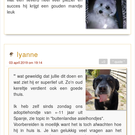
succes hij krijgt een gouden mandje
leuk
lyanne
+0
" quote "
03 april 2019 om 19:14
"
wat geweldig dat jullie dit doen en
wat ziet hij er superlief uit. Zo'n oud
kereltje verdient ook een goede
thuis.
Ik heb zelf sinds zondag ons
adoptiehondje van +-11 jaar uit
Spanje, zie topic in "buitenlandse asielhondjes".
Voorbereiden is moeilijk want het is toch afwachten hoe
hij in huis is. Je kan gelukkig veel vragen aan het