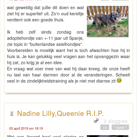
wat geweldig dat jullie dit doen en wat
ziet hij er superlief uit. Zo'n oud kereltje
verdient ook een goede thuis.
Ik heb zelf sinds zondag ons
adoptiehondje van +-11 jaar uit Spanje,
zie topic in "buitenlandse asielhondjes".
Voorbereiden is moeilijk want het is toch afwachten hoe hij in
huis is. Je kan gelukkig veel vragen aan het opvanggezin waar
hij zat, zo krijg je al een idee.
En vraag wat voer mee van wat hij daar kreeg, de onze heeft
nu last van haar darmen door al de veranderingen. Scheelt
veel in de zindelijkheidstraining als je niet met diarree zit
Nadine Lilly,Queenie R.I.P.
3 doggies
+0
" quote "
03 april 2019 om 18:19
Wat een lieverd heel veel plezier en