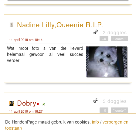
Nadine Lilly,Queenie R.I.P.
3 doggies
+0
" quote "
11 april 2019 om 18:14
Wat mooi foto s van die lieverd
helemaal gewoon al veel succes
verder
3 doggies
Dobry
+0
" quote "
11 april 2019 om 18:27
Och wat een lieve foto's van hem. En
De HondenPage maakt gebruik van cookies.
info
/
verbergen en
wat doet hij het al goed. Hij lijkt echt zijn
toestaan
gouden mand gevonden te hebben.