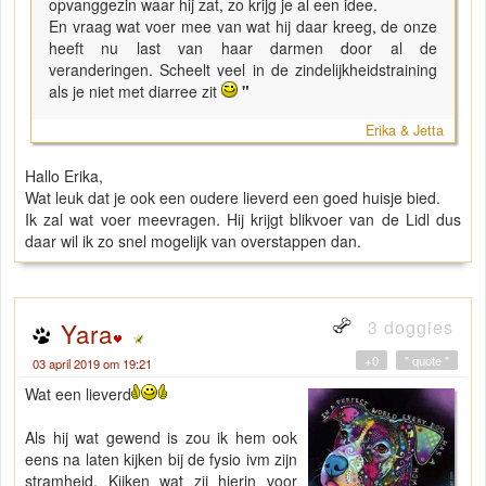
opvanggezin waar hij zat, zo krijg je al een idee.
En vraag wat voer mee van wat hij daar kreeg, de onze
heeft nu last van haar darmen door al de
veranderingen. Scheelt veel in de zindelijkheidstraining
als je niet met diarree zit
"
Erika & Jetta
Hallo Erika,
Wat leuk dat je ook een oudere lieverd een goed huisje bied.
Ik zal wat voer meevragen. Hij krijgt blikvoer van de Lidl dus
daar wil ik zo snel mogelijk van overstappen dan.
3 doggies
Yara
+0
" quote "
03 april 2019 om 19:21
Wat een lieverd
Als hij wat gewend is zou ik hem ook
eens na laten kijken bij de fysio ivm zijn
stramheid. Kijken wat zij hierin voor