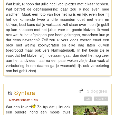
Wat leuk, ik hoop dat jullie heel veel plezier met elkaar hebben.
Wat betreft de gebitssanering: daar zou ik nog even mee
wachten. Maak een foto van hoe het nu is en kijk even hoe hij
het de komende twee à drie maanden doet met eten en
kluiven, best kans dat je verbaasd zult staan over hoe zijn gebit
op kan knappen met het juiste voer en goede kluiven. Ik weet
niet wat hij het afgelopen jaar heeft gekregen, misschien kun je
dat eens navragen? Zelf zou ik vers vlees voeren en/of een
brok met weinig koolhydraten en elke dag laten kluiven
(gedroogd maar ook vers kluifmateriaal). In het begin zie je
vaak dat het kluiven vrij moeizaam gaat, dan doet het nog zeer
aan het tandvlees maar na een paar weken zie je daar vaak al
verbetering in (en daarna ga je waarschijnlijk ook verbetering
aan het gebit zien).
3 doggies
Syntara
+0
" quote "
25 maart 2019 om 12:59
Wat een lieverd
Zo fijn dat jullie ook
een oudere hond een mooie thuis