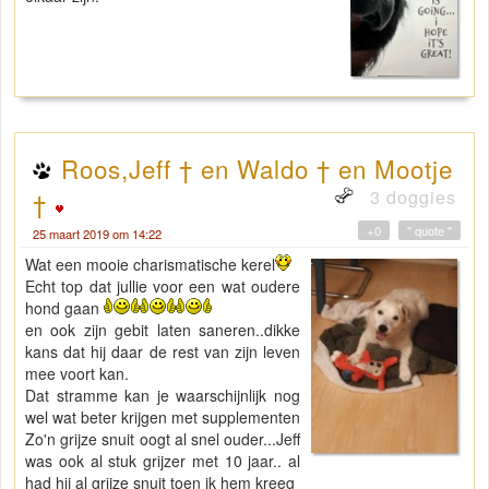
Roos,Jeff † en Waldo † en Mootje
3 doggies
†
+0
" quote "
25 maart 2019 om 14:22
Wat een mooie charismatische kerel
Echt top dat jullie voor een wat oudere
hond gaan
en ook zijn gebit laten saneren..dikke
kans dat hij daar de rest van zijn leven
mee voort kan.
Dat stramme kan je waarschijnlijk nog
wel wat beter krijgen met supplementen
Zo'n grijze snuit oogt al snel ouder...Jeff
was ook al stuk grijzer met 10 jaar.. al
had hij al grijze snuit toen ik hem kreeg