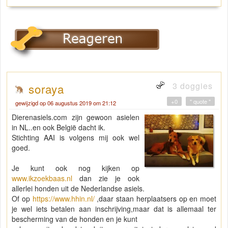
3 doggies
soraya
+0
" quote "
gewijzigd op 06 augustus 2019 om 21:12
Dierenasiels.com zijn gewoon asielen
in NL..en ook België dacht ik.
Stichting AAI is volgens mij ook wel
goed.
Je kunt ook nog kijken op
www.ikzoekbaas.nl
dan zie je ook
allerlei honden uit de Nederlandse asiels.
Of op
https://www.hhin.nl/
,daar staan herplaatsers op en moet
je wel iets betalen aan inschrijving,maar dat is allemaal ter
bescherming van de honden en je kunt