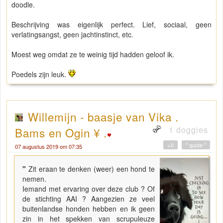
doodle.
Beschrijving was eigenlijk perfect. Lief, sociaal, geen
verlatingsangst, geen jachtinstinct, etc.
Moest weg omdat ze te weinig tijd hadden geloof ik.
Poedels zijn leuk.
Willemijn - baasje van Vika .
1 doggies
Bams en Ogin ¥ .
+0
" quote "
07 augustus 2019 om 07:35
"
Zit eraan te denken (weer) een hond te
nemen.
Iemand met ervaring over deze club ? Of
de stichting AAI ? Aangezien ze veel
buitenlandse honden hebben en ik geen
zin in het spekken van scrupuleuze