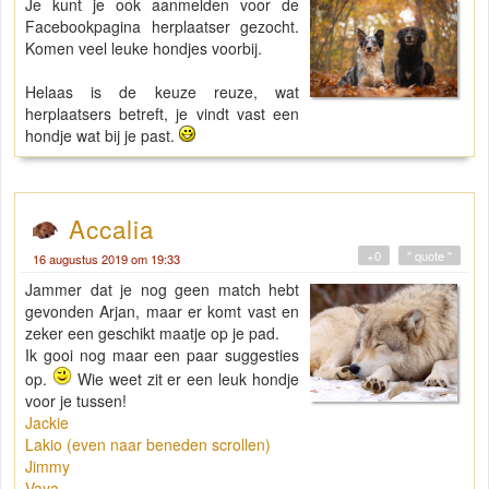
Je kunt je ook aanmelden voor de
Facebookpagina herplaatser gezocht.
Komen veel leuke hondjes voorbij.
Helaas is de keuze reuze, wat
herplaatsers betreft, je vindt vast een
hondje wat bij je past.
Accalia
+0
" quote "
16 augustus 2019 om 19:33
Jammer dat je nog geen match hebt
gevonden Arjan, maar er komt vast en
zeker een geschikt maatje op je pad.
Ik gooi nog maar een paar suggesties
op.
Wie weet zit er een leuk hondje
voor je tussen!
Jackie
Lakio (even naar beneden scrollen)
Jimmy
Vaya