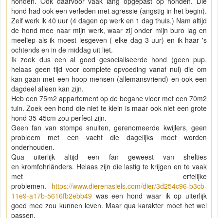
honden. Ook daarvoor vaak lang opgepast op honden. Die
hond had ook een verleden met agressie (angstig in het begin).
Zelf werk ik 40 uur (4 dagen op werk en 1 dag thuis.) Nam altijd
de hond mee naar mijn werk, waar zij onder mijn buro lag en
meeliep als ik moest lesgeven ( elke dag 3 uur) en ik haar 's
ochtends en in de middag uit liet.
Ik zoek dus een al goed gesocialiseerde hond (geen pup,
helaas geen tijd voor complete opvoeding vanaf nul) die om
kan gaan met een hoop mensen (allemansvriend) en ook een
dagdeel alleen kan zijn.
Heb een 75m2 appartement op de begane vloer met een 70m2
tuin. Zoek een hond die niet te klein is maar ook niet een grote
hond 35-45cm zou perfect zijn.
Geen fan van stompe snuiten, gerenomeerde kwijlers, geen
probleem met een vacht die dagelijks moet worden
onderhouden.
Qua uiterlijk altijd een fan geweest van shelties
en kromfohrländers. Helaas zijn die lastig te krijgen en te vaak
met erfelijke
problemen.
https://www.dierenasiels.com/dier/3d254c96-b3cb-
11e9-a17b-5616fb2ebb49
was een hond waar ik op uiterlijk
goed mee zou kunnen leven. Maar qua karakter moet het wel
passen.