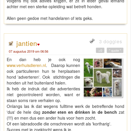
volgens mij ook advies krijgen, er zit in ieder geval iemand
achter met een sterke opleiding wat betreft honden.
Allen geen gedoe met handelaren of iets geks.
3 doggies
jantien
+0
" quote "
07 augustus 2019 om 06:56
En dan heb je ook nog
www.verhuisdieren.nl
. Daarop kunnen
ook particulieren hun te herplaatsen
hond 'adverteren'. Ook stichtingen die
honden uit het buitenland halen.
Ik heb de indruk dat die advertenties
niet gecontroleerd worden, want er
staan soms rare verhalen op.
Onlangs las ik dat wegens fulltime werk de betreffende hond
'dus' de hele dag
zonder eten en drinken in de bench
zat
(!!!) en men dus een ander huis voor hem zocht.
Of een labradoodle die omschreven wordt als 'kortharig'.
Succes met je zoektocht wens ik je.