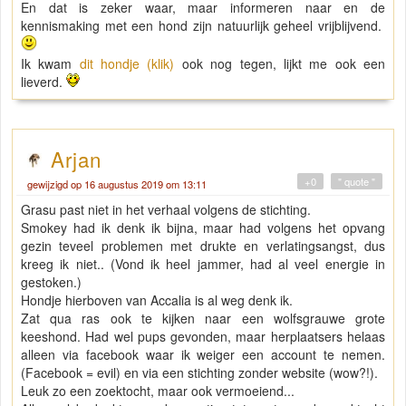
En dat is zeker waar, maar informeren naar en de
kennismaking met een hond zijn natuurlijk geheel vrijblijvend.
Ik kwam
dit hondje (klik)
ook nog tegen, lijkt me ook een
lieverd.
Arjan
+0
" quote "
gewijzigd op 16 augustus 2019 om 13:11
Grasu past niet in het verhaal volgens de stichting.
Smokey had ik denk ik bijna, maar had volgens het opvang
gezin teveel problemen met drukte en verlatingsangst, dus
kreeg ik niet.. (Vond ik heel jammer, had al veel energie in
gestoken.)
Hondje hierboven van Accalia is al weg denk ik.
Zat qua ras ook te kijken naar een wolfsgrauwe grote
keeshond. Had wel pups gevonden, maar herplaatsers helaas
alleen via facebook waar ik weiger een account te nemen.
(Facebook = evil) en via een stichting zonder website (wow?!).
Leuk zo een zoektocht, maar ook vermoeiend...