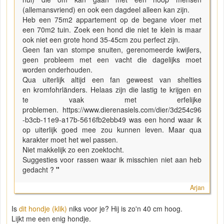
(allemansvriend) en ook een dagdeel alleen kan zijn.
Heb een 75m2 appartement op de begane vloer met
een 70m2 tuin. Zoek een hond die niet te klein is maar
ook niet een grote hond 35-45cm zou perfect zijn.
Geen fan van stompe snuiten, gerenomeerde kwijlers,
geen probleem met een vacht die dagelijks moet
worden onderhouden.
Qua uiterlijk altijd een fan geweest van shelties
en kromfohrländers. Helaas zijn die lastig te krijgen en
te vaak met erfelijke
problemen. https://www.dierenasiels.com/dier/3d254c96
-b3cb-11e9-a17b-5616fb2ebb49 was een hond waar ik
op uiterlijk goed mee zou kunnen leven. Maar qua
karakter moet het wel passen.
Niet makkelijk zo een zoektocht.
Suggesties voor rassen waar ik misschien niet aan heb
gedacht ?
"
Arjan
Is
dit hondje (klik)
niks voor je? Hij is zo'n 40 cm hoog.
Lijkt me een enig hondje.