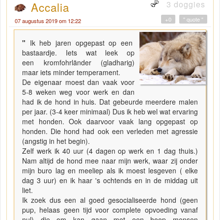
3 doggies
Accalia
+0
" quote "
07 augustus 2019 om 12:22
"
Ik heb jaren opgepast op een
bastaardje. Iets wat leek op
een kromfohrländer (gladharig)
maar iets minder temperament.
De eigenaar moest dan vaak voor
5-8 weken weg voor werk en dan
had ik de hond in huis. Dat gebeurde meerdere malen
per jaar. (3-4 keer minimaal) Dus ik heb wel wat ervaring
met honden. Ook daarvoor vaak lang opgepast op
honden. Die hond had ook een verleden met agressie
(angstig in het begin).
Zelf werk ik 40 uur (4 dagen op werk en 1 dag thuis.)
Nam altijd de hond mee naar mijn werk, waar zij onder
mijn buro lag en meeliep als ik moest lesgeven ( elke
dag 3 uur) en ik haar 's ochtends en in de middag uit
liet.
Ik zoek dus een al goed gesocialiseerde hond (geen
pup, helaas geen tijd voor complete opvoeding vanaf
nul) die om kan gaan met een hoop mensen