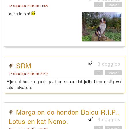
+0
" quote "
13 augustus 2019 om 11:55
Leuke foto's!
3 doggies
SRM
+0
" quote "
17 augustus 2019 om 20:42
Fijn dat het zo goed gaat en super dat jullie hem rustig wat
laten afvallen.
Marga en de honden Balou R.I.P.,
3 doggies
Lotus en kat Nemo.
+0
" quote "
18 augustus 2019 om 08:30