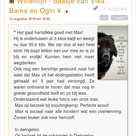
Willemijn - baasje van Vika .
3 doggies
Bams en Ogin ¥ .
+0
" quote "
12 augustus 2019 om 18:55
"
Het gaat hartstikke goed met Max!
Hij is ondertussen al 3 kilos kwijt en weegt
nu dus 30.6 kilo. We zijn dus al een heel
eind. Hij loopt lekker een uur mee en is zo
blij en vrolijk! Kunnen hem niet meer
wegdenken.
Ook nog een berichtje gestuurd naar het
asiel dat Max uit het dodingsstation heeft
gehaald en 3 jaar had verzorgd. Ze
waren ontroerd te horen dat max nog in
goede gezondheid leeft en zo blij was.
Onderstaand wat leuke foto's van onze max.
Max op bezoek bij scoutingkamp. Perfecte scout!
Max is sociaal naar alle honden! wat een overwinning.
Zoveel leuker ook voor hemzelf.
In dwingeloo
Op bezoek bij de schaapjes in Dwingeloo