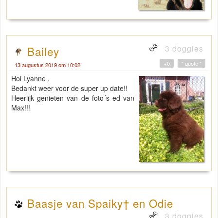
3 doggies
Bailey
+0
" quote "
13 augustus 2019 om 10:02
Hoi Lyanne ,
Bedankt weer voor de super up date!!
Heerlijk genieten van de foto´s ed van
Max!!!
Baasje van Spaiky† en Odie
3 doggies