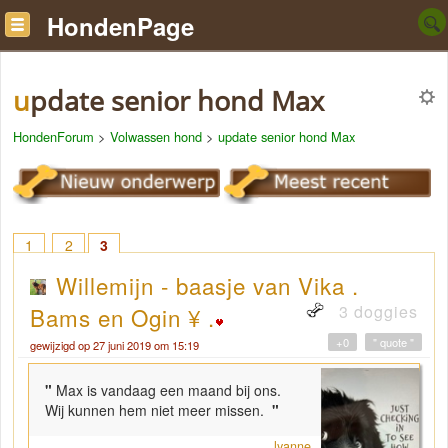
HondenPage
update senior hond Max
HondenForum
>
Volwassen hond
>
update senior hond Max
1
2
3
Willemijn - baasje van Vika .
3 doggies
Bams en Ogin ¥ .
+0
" quote "
gewijzigd op 27 juni 2019 om 15:19
"
Max is vandaag een maand bij ons.
Wij kunnen hem niet meer missen.
"
lyanne