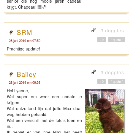
senior die nog mooie jaren cadeau
krijgt. Chapeau!!!!!!@
3 doggies
SRM
+0
" quote "
28 juni 2019 om 07:50
Prachtige update!
3 doggies
Bailey
+0
" quote "
28 juni 2019 om 09:36
Hoi Lyanne,
Wat super om weer een update te
krijgen.
Wat ontzettend fijn dat jullie Max daar
weg hebben gehaald.
Wat een verschil met de foto's toen en
nu.
Ik geniet er van hoe Max het heeft