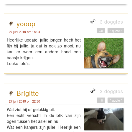
3 doggies
yooop
+0
" quote "
27 juni 2019 om 18:04
Heerlijke update, jullie jongen heeft het
fijn bij jullie, ja dat is ook zo mooi, nu
kan er weer een andere hond een
baasje krijgen.
Leuke foto's!
3 doggies
Brigitte
+0
" quote "
27 juni 2019 om 22:30
Wat ziet hij er gelukkig uit.
Een echt verschil in de blik van zijn
ogen tussen het asiel en nu.
Wat een kanjers zijn jullie. Heerlijk een