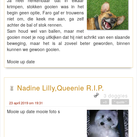
Ja heel herkenbaar dat in elkaar
krimpen, stokken gooien was in het
begin geen optie, Faro gaf er trouwens
niet om, die keek me aan, ga zelf
achter de bal of stok rennen.
Sam houd wel van ballen, maar met
gooien moet je nog uitkijken dat hij niet schrikt van een slaande
beweging, maar het is al zoveel beter geworden, binnen
kunnen we gewoon gooien.
Mooie up date
Nadine Lilly,Queenie R.I.P.
3 doggies
+0
" quote "
23 april 2019 om 19:31
Mooie up date mooie foto s