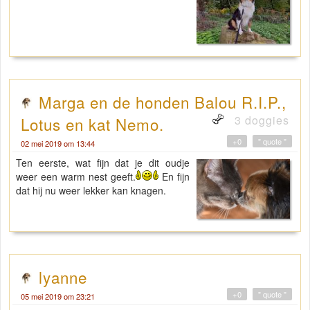
Marga en de honden Balou R.I.P.,
3 doggies
Lotus en kat Nemo.
+0
" quote "
02 mei 2019 om 13:44
Ten eerste, wat fijn dat je dit oudje
weer een warm nest geeft.
En fijn
dat hij nu weer lekker kan knagen.
lyanne
+0
" quote "
05 mei 2019 om 23:21