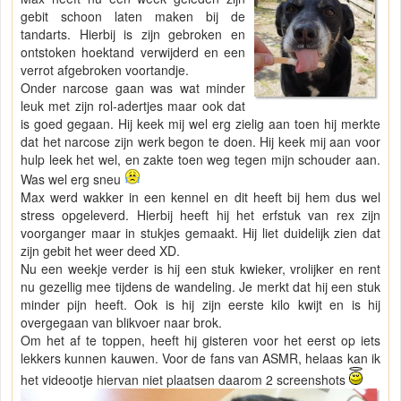
gebit schoon laten maken bij de
tandarts. Hierbij is zijn gebroken en
ontstoken hoektand verwijderd en een
verrot afgebroken voortandje.
Onder narcose gaan was wat minder
leuk met zijn rol-adertjes maar ook dat
is goed gegaan. Hij keek mij wel erg zielig aan toen hij merkte
dat het narcose zijn werk begon te doen. Hij keek mij aan voor
hulp leek het wel, en zakte toen weg tegen mijn schouder aan.
Was wel erg sneu
Max werd wakker in een kennel en dit heeft bij hem dus wel
stress opgeleverd. Hierbij heeft hij het erfstuk van rex zijn
voorganger maar in stukjes gemaakt. Hij liet duidelijk zien dat
zijn gebit het weer deed XD.
Nu een weekje verder is hij een stuk kwieker, vrolijker en rent
nu gezellig mee tijdens de wandeling. Je merkt dat hij een stuk
minder pijn heeft. Ook is hij zijn eerste kilo kwijt en is hij
overgegaan van blikvoer naar brok.
Om het af te toppen, heeft hij gisteren voor het eerst op iets
lekkers kunnen kauwen. Voor de fans van ASMR, helaas kan ik
het videootje hiervan niet plaatsen daarom 2 screenshots