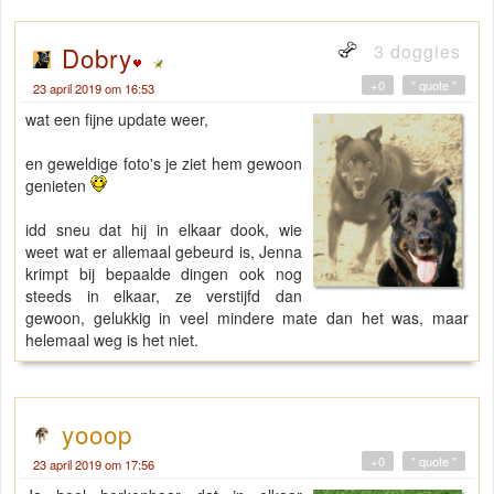
3 doggies
Dobry
+0
" quote "
23 april 2019 om 16:53
wat een fijne update weer,
en geweldige foto's je ziet hem gewoon
genieten
idd sneu dat hij in elkaar dook, wie
weet wat er allemaal gebeurd is, Jenna
krimpt bij bepaalde dingen ook nog
steeds in elkaar, ze verstijfd dan
gewoon, gelukkig in veel mindere mate dan het was, maar
helemaal weg is het niet.
yooop
+0
" quote "
23 april 2019 om 17:56