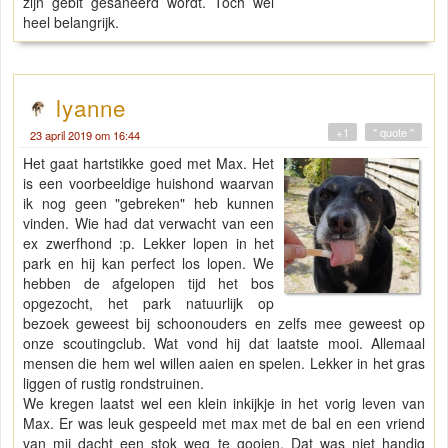
zijn gebit gesaneerd wordt. Toch wel
heel belangrijk.
lyanne
+1
" quote "
23 april 2019 om 16:44
Het gaat hartstikke goed met Max. Het
is een voorbeeldige huishond waarvan
ik nog geen "gebreken" heb kunnen
vinden. Wie had dat verwacht van een
ex zwerfhond :p. Lekker lopen in het
park en hij kan perfect los lopen. We
hebben de afgelopen tijd het bos
opgezocht, het park natuurlijk op
bezoek geweest bij schoonouders en zelfs mee geweest op
onze scoutingclub. Wat vond hij dat laatste mooi. Allemaal
mensen die hem wel willen aaien en spelen. Lekker in het gras
liggen of rustig rondstruinen.
We kregen laatst wel een klein inkijkje in het vorig leven van
Max. Er was leuk gespeeld met max met de bal en een vriend
van mij dacht een stok weg te gooien. Dat was niet handig