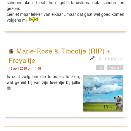
schoonmaken bleef hun gebit+tandvlees ook schoon en
gezond.
Geniet maar lekker van elkaar ..maar dat gaat wel goed komen
volgens mij
Marie-Rose & Tibootje (RIP) +
3 doggies
Freya'tje
+0
" quote "
15 april 2019 om 11:48
Is echt zalig om die fotootjes te zien,
wat geniet hij van zijn leventje bij jullie
!!!!