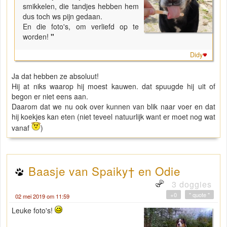
smikkelen, die tandjes hebben hem
dus toch ws pijn gedaan.
En die foto's, om verliefd op te
worden!
"
Didy
Ja dat hebben ze absoluut!
Hij at niks waarop hij moest kauwen. dat spuugde hij uit of
begon er niet eens aan.
Daarom dat we nu ook over kunnen van blik naar voer en dat
hij koekjes kan eten (niet teveel natuurlijk want er moet nog wat
vanaf
)
Baasje van Spaiky† en Odie
3 doggies
+0
" quote "
02 mei 2019 om 11:59
Leuke foto's!