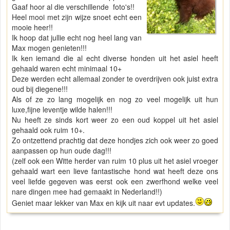
Gaaf hoor al die verschillende foto's!!
Heel mooi met zijn wijze snoet echt een
mooie heer!!
Ik hoop dat jullie echt nog heel lang van
Max mogen genieten!!!
Ik ken iemand die al echt diverse honden uit het asiel heeft
gehaald waren echt minimaal 10+
Deze werden echt allemaal zonder te overdrijven ook juist extra
oud bij diegene!!!
Als of ze zo lang mogelijk en nog zo veel mogelijk uit hun
luxe,fijne leventje wilde halen!!!
Nu heeft ze sinds kort weer zo een oud koppel uit het asiel
gehaald ook ruim 10+.
Zo ontzettend prachtig dat deze hondjes zich ook weer zo goed
aanpassen op hun oude dag!!!
(zelf ook een Witte herder van ruim 10 plus uit het asiel vroeger
gehaald wart een lieve fantastische hond wat heeft deze ons
veel liefde gegeven was eerst ook een zwerfhond welke veel
nare dingen mee had gemaakt in Nederland!!)
Geniet maar lekker van Max en kijk uit naar evt updates.