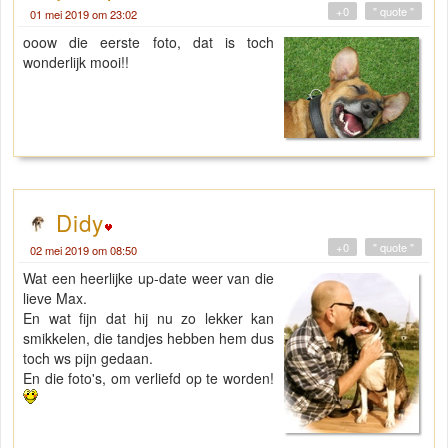
+0
" quote "
01 mei 2019 om 23:02
ooow die eerste foto, dat is toch
wonderlijk mooi!!
Didy
+0
" quote "
02 mei 2019 om 08:50
Wat een heerlijke up-date weer van die
lieve Max.
En wat fijn dat hij nu zo lekker kan
smikkelen, die tandjes hebben hem dus
toch ws pijn gedaan.
En die foto's, om verliefd op te worden!