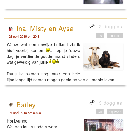
3 doggies
Ina, Misty en Aysa
+0
" quote "
23 april 2019 om 20:31
Wauw, wat een onwijze bofkont zie ik
hier voorbij komen
.... op je 'ouwe
dag' je verdiende goudenmand vinden,
wat geweldig van jullie
Dat jullie samen nog maar een hele
fijne lange tijd samen mogen genieten van dit mooie leven
3 doggies
Bailey
+0
" quote "
24 april 2019 om 00:59
Hoi Lyanne,
Wat een leuke update weer.