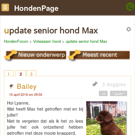
HondenPage
update senior hond Max
HondenForum
>
Volwassen hond
>
update senior hond Max
1
2
3
3 doggies
Bailey
+0
" quote "
15 april 2019 om 09:55
Hoi Lyanne,
Wat heeft Max het getroffen met en bij
jullie!!
Niet te vergeten dat als ik het zo lees
jullie het ook ontzettend hebben
getroffen met deze mooie knapperd.