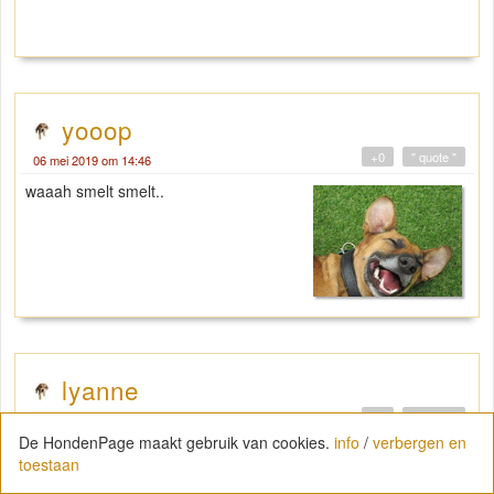
yooop
+0
" quote "
06 mei 2019 om 14:46
waaah smelt smelt..
lyanne
+0
" quote "
27 juni 2019 om 14:42
De HondenPage maakt gebruik van cookies.
info
/
verbergen en
Het is alweer een lange tijd dat ik wat
toestaan
over max heb verteld. Maar wij hebben