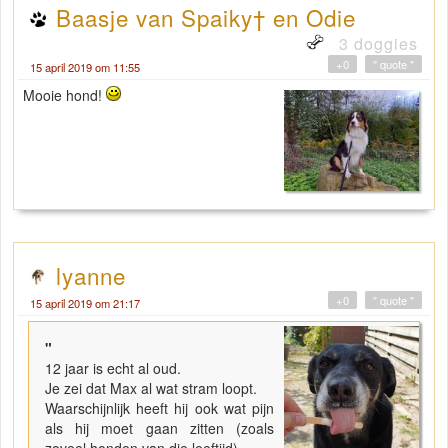
Baasje van Spaiky† en Odie
3 doggies
+0
" quote "
15 april 2019 om 11:55
Mooie hond!
lyanne
+0
" quote "
15 april 2019 om 21:17
"
12 jaar is echt al oud.
Je zei dat Max al wat stram loopt.
Waarschijnlijk heeft hij ook wat pijn
als hij moet gaan zitten (zoals
zoveel honden van die leeftijd).