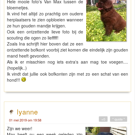
Hele mooie foto's Van Max tussen de
bloemetjes.
Ik vind het altijd zo prachtig om oudere
herplaatsers te zien opbloeien wanneer
ze hun gouden mandje krijgen.
Ook een ontzettende lieve foto bij de
scouting die ogen zo liefffff!
Zoals Ina schrijft hier boven dat ze een
ontzettende bofkont voorbij ziet komen die eindelijk zijn gouden
mand heeft gevonden.
Als ik er misschien nog iets extra's aan mag toe voegen....
(hopelijk..)
Ik vindt dat jullie ook bofkonten zijn met zo een schat van een
hond!!!
lyanne
+0
" quote "
01 mei 2019 om 19:58
Zijn we weer!
Max heeft nu een week geleden zijn