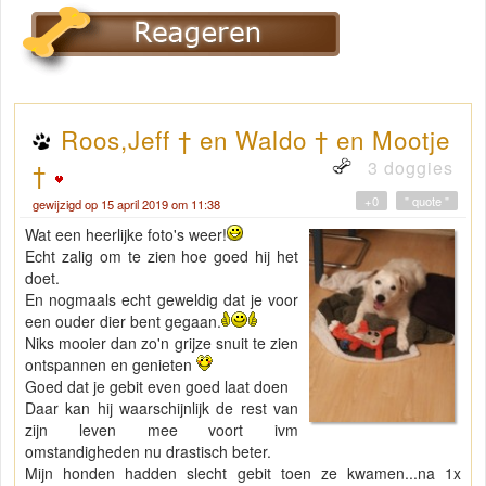
Roos,Jeff † en Waldo † en Mootje
3 doggies
†
+0
" quote "
gewijzigd op 15 april 2019 om 11:38
Wat een heerlijke foto's weer!
Echt zalig om te zien hoe goed hij het
doet.
En nogmaals echt geweldig dat je voor
een ouder dier bent gegaan.
Niks mooier dan zo'n grijze snuit te zien
ontspannen en genieten
Goed dat je gebit even goed laat doen
Daar kan hij waarschijnlijk de rest van
zijn leven mee voort ivm
omstandigheden nu drastisch beter.
Mijn honden hadden slecht gebit toen ze kwamen...na 1x