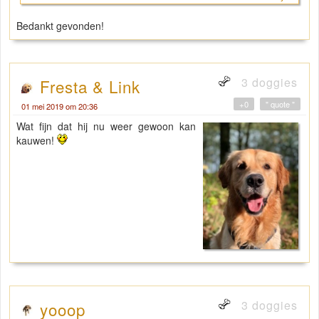
Bedankt gevonden!
3 doggies
Fresta & Link
+0
" quote "
01 mei 2019 om 20:36
Wat fijn dat hij nu weer gewoon kan
kauwen!
3 doggies
yooop