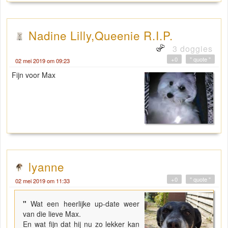
Nadine Lilly,Queenie R.I.P.
3 doggies
+0
" quote "
02 mei 2019 om 09:23
Fijn voor Max
lyanne
+0
" quote "
02 mei 2019 om 11:33
"
Wat een heerlijke up-date weer
van die lieve Max.
En wat fijn dat hij nu zo lekker kan