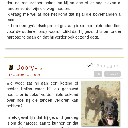
dan de rest schoonmaken en kijken dan of er nog kiezen of
tanden verder zijn die weg moeten.
Ik vraag me wel af hoe het komt dat hij al die boventanden al
mist
Ik heb een gyriatrisch profiel gevraagd(een complete bloedtest
voor de oudere hond) waaruit blijkt dat hij gezond is om onder
narcose te gaan en dat hij verder ook gezond oogt.
3 doggies
Dobry
+0
" quote "
17 april 2019 om 18:29
wie weet zat hij aan een ketting of
achter tralies waar hij op gekauwd
heeft.. er is zeker verder niets bekend
over hoe hij die tanden verloren kan
hebben?
In elk geval fijn dat hij gezond genoeg
is om de narcose aan te kunnen en dat