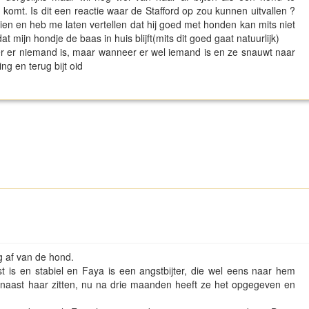
t komt. Is dit een reactie waar de Stafford op zou kunnen uitvallen ?
n en heb me laten vertellen dat hij goed met honden kan mits niet
t mijn hondje de baas in huis blijft(mits dit goed gaat natuurlijk)
r er niemand is, maar wanneer er wel iemand is en ze snauwt naar
ing en terug bijt oid
g af van de hond.
t is en stabiel en Faya is een angstbijter, die wel eens naar hem
 naast haar zitten, nu na drie maanden heeft ze het opgegeven en