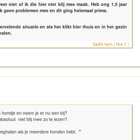
t niet of ik die hier niet blij mee maak. Heb ong 1,5 jaar
ok geen problemen mee en dit ging helemaal prima.
rvelende situatie en als het klikt hier thuis en in het gezin
 halen.
Sadi's farm ( Hus † )
en hondje en neem je er nu een bij?
bsoluut niet blij mee zo te lezen?.
d weghalen als je meerdere honden hebt.
"