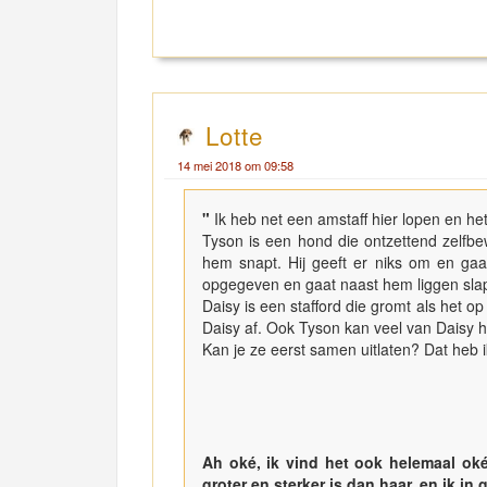
Lotte
14 mei 2018 om 09:58
"
Ik heb net een amstaff hier lopen en he
Tyson is een hond die ontzettend zelfbew
hem snapt. Hij geeft er niks om en gaa
opgegeven en gaat naast hem liggen sla
Daisy is een stafford die gromt als het o
Daisy af. Ook Tyson kan veel van Daisy h
Kan je ze eerst samen uitlaten? Dat heb i
Ah oké, ik vind het ook helemaal oké
groter en sterker is dan haar, en ik in 