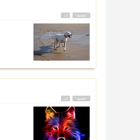
+3
" quote "
+0
" quote "