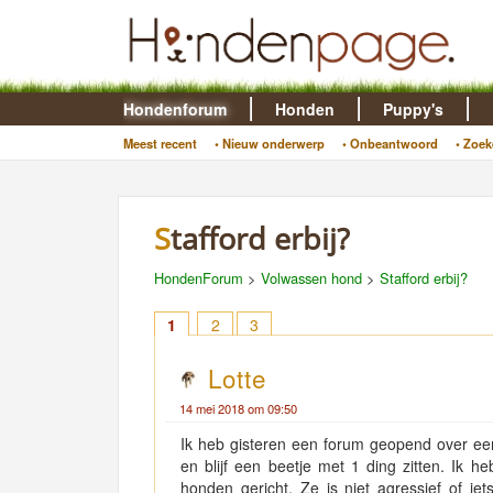
Hondenforum
Honden
Puppy's
Meest recent
• Nieuw onderwerp
• Onbeantwoord
• Zoek
Stafford erbij?
HondenForum
>
Volwassen hond
>
Stafford erbij?
1
2
3
Lotte
14 mei 2018 om 09:50
Ik heb gisteren een forum geopend over een
en blijf een beetje met 1 ding zitten. Ik h
honden gericht. Ze is niet agressief of ie