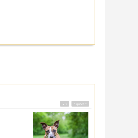
+0
" quote "