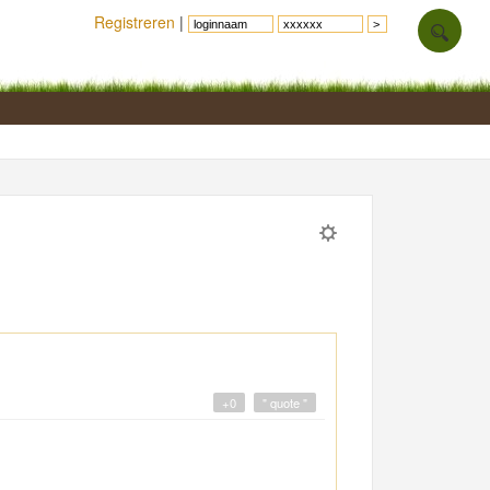
Registreren
|
+0
" quote "