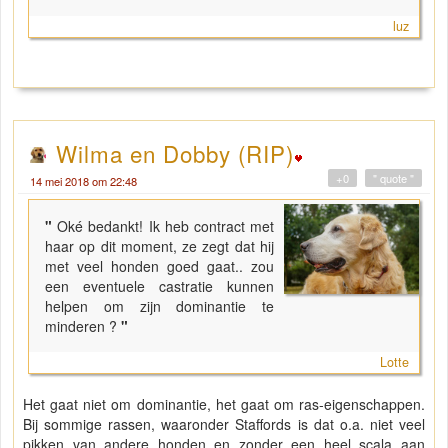
luz
Wilma en Dobby (RIP)
+0
" quote "
14 mei 2018 om 22:48
"
Oké bedankt! Ik heb contract met
haar op dit moment, ze zegt dat hij
met veel honden goed gaat.. zou
een eventuele castratie kunnen
helpen om zijn dominantie te
minderen ?
"
Lotte
Het gaat niet om dominantie, het gaat om ras-eigenschappen.
Bij sommige rassen, waaronder Staffords is dat o.a. niet veel
pikken van andere honden en zonder een heel scala aan