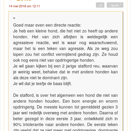
+0
" quote "
14 mei 2018 om 12:11
"
Goed maar even een directe reactie:
Je heb een kleine hond, die het niet zo heeft op andere
honden. Het van zich afbijten is weldegelijk een
agressieve reactie, wel is waar nog waarschuwend,
maar het is een teken van agressie. Als ze weg zou
lopen zou het conflict vermijdend gedrag zijn. Ze houd
ook nog eens niet van opdringerige honden.
Je wil gaan kijken bij een 2 jarige stafford reu, waarvan
je weinig weet, behalve dat ie met andere honden kan
als deze niet te dominant zijn.
Je wil dat je teefje de baas blijft.
De stafford, is over het algemeen een hond die niet van
andere honden houden. Een bom energie en enorm
opdringerig. De meeste kunnen tot gemiddeld gezien 3
jaar wel redelijk overweg met andere honden. Daarna of
beter gezegd in deze eerste 3 jaar, ontwikkeld zich in
90% intolerantie naar andere honden. De eerste teken
zijn veelal dat ze niet meer met opdringerige, dominante