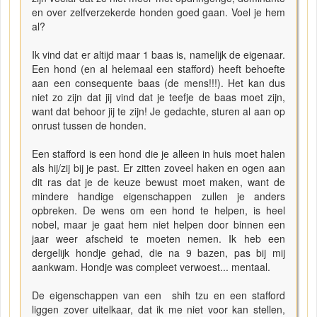
en over zelfverzekerde honden goed gaan. Voel je hem
al?
Ik vind dat er altijd maar 1 baas is, namelijk de eigenaar.
Een hond (en al helemaal een stafford) heeft behoefte
aan een consequente baas (de mens!!!). Het kan dus
niet zo zijn dat jij vind dat je teefje de baas moet zijn,
want dat behoor jij te zijn! Je gedachte, sturen al aan op
onrust tussen de honden.
Een stafford is een hond die je alleen in huis moet halen
als hij/zij bij je past. Er zitten zoveel haken en ogen aan
dit ras dat je de keuze bewust moet maken, want de
mindere handige eigenschappen zullen je anders
opbreken. De wens om een hond te helpen, is heel
nobel, maar je gaat hem niet helpen door binnen een
jaar weer afscheid te moeten nemen. Ik heb een
dergelijk hondje gehad, die na 9 bazen, pas bij mij
aankwam. Hondje was compleet verwoest... mentaal.
De eigenschappen van een shih tzu en een stafford
liggen zover uitelkaar, dat ik me niet voor kan stellen,