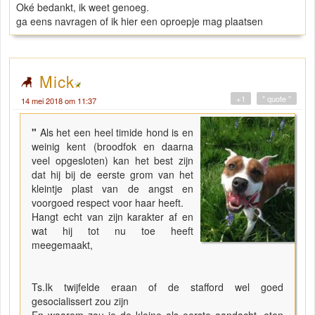
Oké bedankt, ik weet genoeg.
ga eens navragen of ik hier een oproepje mag plaatsen
Mick
+1
" quote "
14 mei 2018 om 11:37
"
Als het een heel timide hond is en
weinig kent (broodfok en daarna
veel opgesloten) kan het best zijn
dat hij bij de eerste grom van het
kleintje plast van de angst en
voorgoed respect voor haar heeft.
Hangt echt van zijn karakter af en
wat hij tot nu toe heeft
meegemaakt,
Ts.Ik twijfelde eraan of de stafford wel goed
gesocialissert zou zijn