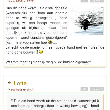
+1
" quote "
14 mei 2018 om 22:32
Dus die hond wordt uit die stal gehaald
(waarschijnlijk een bom aan energie
door te weinig beweging) , hond
superblij, wil een beetje rennen en
springen uit blijdschap, maar moet
dadelijk strak naast die vreemde mens
lopen en wordt constant "gecorrigeerd"
(kan me al voorstellen hoe
)....
Ja, echt ideale manier om een goede band met een vreemde
hond op te bouwen
Waarom moet hij eigenlijk weg bij de huidige eigenaar?
Lotte
+0
" quote "
14 mei 2018 om 22:34
"
Dus die hond wordt uit die stal gehaald (waarschijnlijk
een bom aan energie door te weinig beweging) , hond