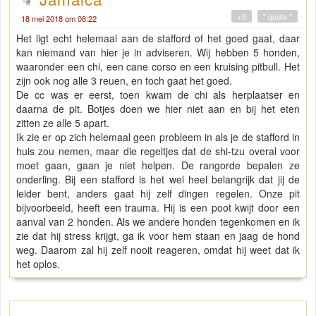
+0
" quote "
18 mei 2018 om 08:22
Het ligt echt helemaal aan de stafford of het goed gaat, daar
kan niemand van hier je in adviseren. Wij hebben 5 honden,
waaronder een chi, een cane corso en een kruising pitbull. Het
zijn ook nog alle 3 reuen, en toch gaat het goed.
De cc was er eerst, toen kwam de chi als herplaatser en
daarna de pit. Botjes doen we hier niet aan en bij het eten
zitten ze alle 5 apart.
Ik zie er op zich helemaal geen probleem in als je de stafford in
huis zou nemen, maar die regeltjes dat de shi-tzu overal voor
moet gaan, gaan je niet helpen. De rangorde bepalen ze
onderling. Bij een stafford is het wel heel belangrijk dat jij de
leider bent, anders gaat hij zelf dingen regelen. Onze pit
bijvoorbeeld, heeft een trauma. Hij is een poot kwijt door een
aanval van 2 honden. Als we andere honden tegenkomen en ik
zie dat hij stress krijgt, ga ik voor hem staan en jaag de hond
weg. Daarom zal hij zelf nooit reageren, omdat hij weet dat ik
het oplos.