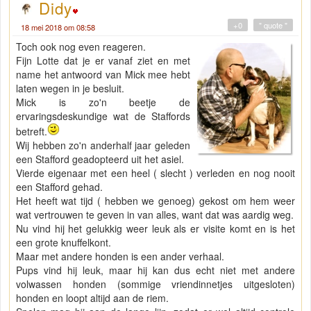
Didy
+0
" quote "
18 mei 2018 om 08:58
Toch ook nog even reageren.
Fijn Lotte dat je er vanaf ziet en met
name het antwoord van Mick mee hebt
laten wegen in je besluit.
Mick is zo'n beetje de
ervaringsdeskundige wat de Staffords
betreft.
Wij hebben zo'n anderhalf jaar geleden
een Stafford geadopteerd uit het asiel.
Vierde eigenaar met een heel ( slecht ) verleden en nog nooit
een Stafford gehad.
Het heeft wat tijd ( hebben we genoeg) gekost om hem weer
wat vertrouwen te geven in van alles, want dat was aardig weg.
Nu vind hij het gelukkig weer leuk als er visite komt en is het
een grote knuffelkont.
Maar met andere honden is een ander verhaal.
Pups vind hij leuk, maar hij kan dus echt niet met andere
volwassen honden (sommige vriendinnetjes uitgesloten)
honden en loopt altijd aan de riem.