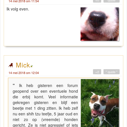
+0
" quote "
14 mei 2018 om 11:54
Ik volg even.
Mick
+2
" quote "
14 mei 2018 om 12:04
"
Ik heb gisteren een forum
geopend over een eventuele hond
die erbij komt. Veel informatie
gekregen gisteren en blijf een
beetje met 1 ding zitten. Ik heb zelf
nu een shih tzu teefje, 5 jaar oud en
niet zo op (vreemde) honden
gericht. Ze is niet agressief of iets