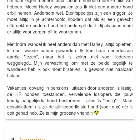
het haar eigen roedel is maar andere honden moet ze niks van
hebben. Mocht Harley wegvallen zou ik niet een andere hond
erbij nemen. Andersom wel. Eten/speeltjes zijn een trigger. Je
moet altijd in je achterhoofd houden dat als er een gevecht
uitbreekt de andere hond het onderspit delft. Jij als baas moet
er altijd voor zorgen dit te voorkomen.
Met Indra wandel ik heel anders dan met Harley, altijd opletten,
is een tweede natuur geworden. Ik kan haar ondertussen
aardig "lezen", maar het is zeker niet voor iedereen
weggelegd....Mijn verwachting om met ze beide tegelijk te
wandelen heb ik ook moet bijstellen. Is gewoon niet haalbaar
helaas.
Vakanties, opvang in pensions, uitlaten door anderen is lastig,
de HR honden toestanden, vervelende loslopers die jouw
keurig aangelijnde hond bestormen, alles is "lastig" . Maar
desalniettemin is ze de alllllleeeerliefste hond (voor ons) die ik
ooit gehad heb. Ze is mijn grootste vriendin
Jamaica