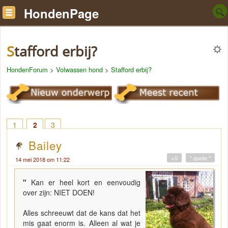
HondenPage
Stafford erbij?
HondenForum
>
Volwassen hond
>
Stafford erbij?
1
2
3
Bailey
+0
" quote "
14 mei 2018 om 11:22
"
Kan er heel kort en eenvoudig
over zijn: NIET DOEN!
Alles schreeuwt dat de kans dat het
mis gaat enorm is. Alleen al wat je