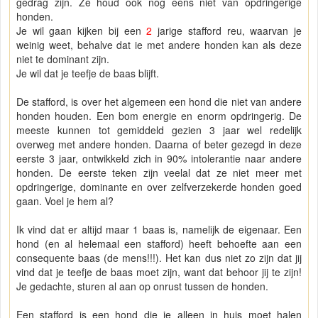
gedrag zijn. Ze houd ook nog eens niet van opdringerige
honden.
Je wil gaan kijken bij een
2
jarige stafford reu, waarvan je
weinig weet, behalve dat ie met andere honden kan als deze
niet te dominant zijn.
Je wil dat je teefje de baas blijft.
De stafford, is over het algemeen een hond die niet van andere
honden houden. Een bom energie en enorm opdringerig. De
meeste kunnen tot gemiddeld gezien 3 jaar wel redelijk
overweg met andere honden. Daarna of beter gezegd in deze
eerste 3 jaar, ontwikkeld zich in 90% intolerantie naar andere
honden. De eerste teken zijn veelal dat ze niet meer met
opdringerige, dominante en over zelfverzekerde honden goed
gaan. Voel je hem al?
Ik vind dat er altijd maar 1 baas is, namelijk de eigenaar. Een
hond (en al helemaal een stafford) heeft behoefte aan een
consequente baas (de mens!!!). Het kan dus niet zo zijn dat jij
vind dat je teefje de baas moet zijn, want dat behoor jij te zijn!
Je gedachte, sturen al aan op onrust tussen de honden.
Een stafford is een hond die je alleen in huis moet halen