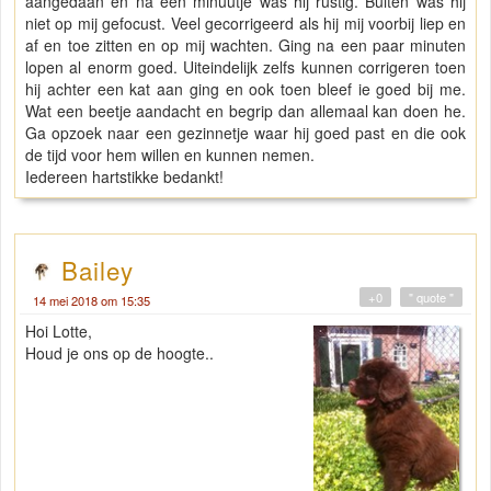
aangedaan en na een minuutje was hij rustig. Buiten was hij
niet op mij gefocust. Veel gecorrigeerd als hij mij voorbij liep en
af en toe zitten en op mij wachten. Ging na een paar minuten
lopen al enorm goed. Uiteindelijk zelfs kunnen corrigeren toen
hij achter een kat aan ging en ook toen bleef ie goed bij me.
Wat een beetje aandacht en begrip dan allemaal kan doen he.
Ga opzoek naar een gezinnetje waar hij goed past en die ook
de tijd voor hem willen en kunnen nemen.
Iedereen hartstikke bedankt!
Bailey
+0
" quote "
14 mei 2018 om 15:35
Hoi Lotte,
Houd je ons op de hoogte..