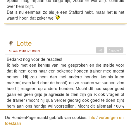
Spelen mag hij aan de lange lijn, zodat er wel altijd controle
over hem blijft.
Dat is nu eenmaal zo als je een Stafford hebt, maar het is het
waard hoor, dat zeker wel!
Lotte
+0
" quote "
18 mei 2018 om 09:39
Bedankt nog voor de reacties!
Ik heb met een kennis van me gesproken en die stelde voor
dat ik hem eens naar een bekende honden trainer mee moest
nemen. Hij zou hem dan met andere honden kennis laten
maken( even kort door de bocht) en zo zouden we kunnen zien
hoe hij reageert op andere honden. Mocht dit nou super goed
gaan en geen grijs je agressie te zien zijn ga ik ook vragen of
de trainer (mocht hij qua verder gedrag ook goed te doen zijn)
hem aan ons hondje wil voorstellen. Mocht dit allemaal 100%
gaan is het wel nog iets om overna te denken. Ik weet dat hebt
De HondenPage maakt gebruik van cookies.
info
/
verbergen en
meer opletten is en meer regeltjes maar heb dit er zeker voor
toestaan
over. Ben bereid cursussen te blijven volgen en dat soort
dingen.