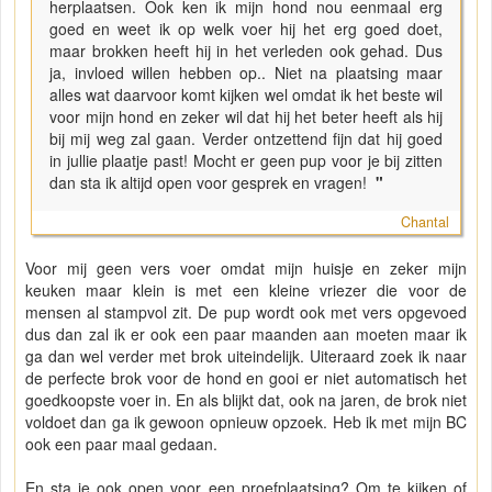
herplaatsen. Ook ken ik mijn hond nou eenmaal erg
goed en weet ik op welk voer hij het erg goed doet,
maar brokken heeft hij in het verleden ook gehad. Dus
ja, invloed willen hebben op.. Niet na plaatsing maar
alles wat daarvoor komt kijken wel omdat ik het beste wil
voor mijn hond en zeker wil dat hij het beter heeft als hij
bij mij weg zal gaan. Verder ontzettend fijn dat hij goed
in jullie plaatje past! Mocht er geen pup voor je bij zitten
dan sta ik altijd open voor gesprek en vragen!
"
Chantal
Voor mij geen vers voer omdat mijn huisje en zeker mijn
keuken maar klein is met een kleine vriezer die voor de
mensen al stampvol zit. De pup wordt ook met vers opgevoed
dus dan zal ik er ook een paar maanden aan moeten maar ik
ga dan wel verder met brok uiteindelijk. Uiteraard zoek ik naar
de perfecte brok voor de hond en gooi er niet automatisch het
goedkoopste voer in. En als blijkt dat, ook na jaren, de brok niet
voldoet dan ga ik gewoon opnieuw opzoek. Heb ik met mijn BC
ook een paar maal gedaan.
En sta je ook open voor een proefplaatsing? Om te kijken of