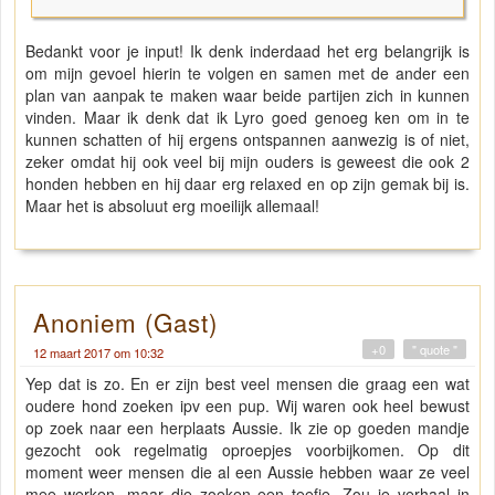
Bedankt voor je input! Ik denk inderdaad het erg belangrijk is
om mijn gevoel hierin te volgen en samen met de ander een
plan van aanpak te maken waar beide partijen zich in kunnen
vinden. Maar ik denk dat ik Lyro goed genoeg ken om in te
kunnen schatten of hij ergens ontspannen aanwezig is of niet,
zeker omdat hij ook veel bij mijn ouders is geweest die ook 2
honden hebben en hij daar erg relaxed en op zijn gemak bij is.
Maar het is absoluut erg moeilijk allemaal!
Anoniem (Gast)
+0
" quote "
12 maart 2017 om 10:32
Yep dat is zo. En er zijn best veel mensen die graag een wat
oudere hond zoeken ipv een pup. Wij waren ook heel bewust
op zoek naar een herplaats Aussie. Ik zie op goeden mandje
gezocht ook regelmatig oproepjes voorbijkomen. Op dit
moment weer mensen die al een Aussie hebben waar ze veel
mee werken, maar die zoeken een teefje. Zou je verhaal in