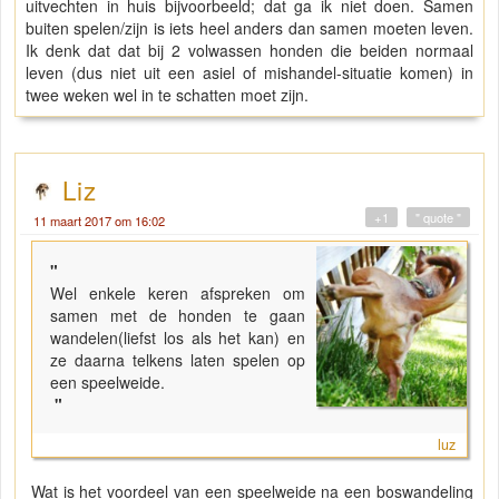
uitvechten in huis bijvoorbeeld; dat ga ik niet doen. Samen
buiten spelen/zijn is iets heel anders dan samen moeten leven.
Ik denk dat dat bij 2 volwassen honden die beiden normaal
leven (dus niet uit een asiel of mishandel-situatie komen) in
twee weken wel in te schatten moet zijn.
Liz
+1
" quote "
11 maart 2017 om 16:02
"
Wel enkele keren afspreken om
samen met de honden te gaan
wandelen(liefst los als het kan) en
ze daarna telkens laten spelen op
een speelweide.
"
luz
Wat is het voordeel van een speelweide na een boswandeling