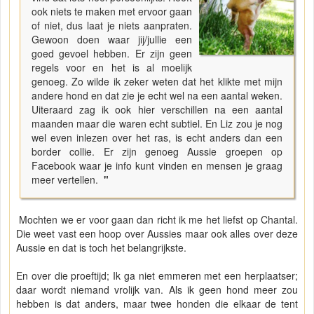
ook niets te maken met ervoor gaan
of niet, dus laat je niets aanpraten.
Gewoon doen waar jij/jullie een
goed gevoel hebben. Er zijn geen
regels voor en het is al moelijk
genoeg. Zo wilde ik zeker weten dat het klikte met mijn
andere hond en dat zie je echt wel na een aantal weken.
Uiteraard zag ik ook hier verschillen na een aantal
maanden maar die waren echt subtiel. En Liz zou je nog
wel even inlezen over het ras, is echt anders dan een
border collie. Er zijn genoeg Aussie groepen op
Facebook waar je info kunt vinden en mensen je graag
meer vertellen.
"
Mochten we er voor gaan dan richt ik me het liefst op Chantal.
Die weet vast een hoop over Aussies maar ook alles over deze
Aussie en dat is toch het belangrijkste.
En over die proeftijd; Ik ga niet emmeren met een herplaatser;
daar wordt niemand vrolijk van. Als ik geen hond meer zou
hebben is dat anders, maar twee honden die elkaar de tent