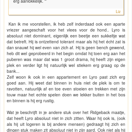
erg aanlokkelijk.
"
Liz
Kan ik me voorstellen, ik heb zelf inderdaad ook een aparte
vriezer aangeschaft voor het vlees voor de hond.. Lyro is
absoluut niet dominant, eigenlijk een beetje een sukkeltje wat
dat betreft. Hij is ontzettend tolerant maar als hij het écht zat is
dan snauwt hij wel even van zich af. Hij is geen bench gewend,
heb dit wel geprobeerd in het begin omdat hij toen erg aan het
puberen was maar dat was 1 groot drama, hij heeft zijn eigen
plek en verder ligt hij natuurlijk wel stiekem erg graag op de
bank...
Zelf woon ik ook in een appartement en Lyro past zich erg
goed aan. Hij weet dat binnen in huis niet de plek is om te
ravotten, natuurlijk af en toe even stoeien en trekken met zijn
touw maar het echte spelen doen we lekker buiten in het bos
en binnen is hij erg rustig.
Wat je beschrijft in je andere stuk over het Ridgeback maatje,
dat heeft Lyro absoluut niet in zich zitten. Waar hij ook is, (ook
als hij uit logeren is bij andere mensen) gedraagt hij zich en
dingen stuk maken zit absoluut niet in zijn aard. Ook niet als hij