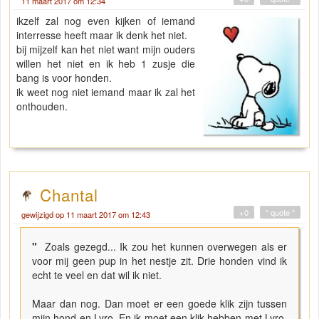
11 maart 2017 om 12:34
ikzelf zal nog even kijken of iemand
interresse heeft maar ik denk het niet.
bij mijzelf kan het niet want mijn ouders
willen het niet en ik heb 1 zusje die
bang is voor honden.
ik weet nog niet iemand maar ik zal het
onthouden.
Chantal
+0
" quote "
gewijzigd op 11 maart 2017 om 12:43
"
Zoals gezegd... Ik zou het kunnen overwegen als er
voor mij geen pup in het nestje zit. Drie honden vind ik
echt te veel en dat wil ik niet.
Maar dan nog. Dan moet er een goede klik zijn tussen
mijn hond en Lyro. En ik moet een klik hebben met Lyro.