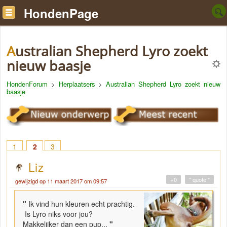
HondenPage
Australian Shepherd Lyro zoekt
nieuw baasje
HondenForum
>
Herplaatsers
>
Australian Shepherd Lyro zoekt nieuw
baasje
1
2
3
Liz
+0
" quote "
gewijzigd op 11 maart 2017 om 09:57
"
Ik vind hun kleuren echt prachtig.
Is Lyro niks voor jou?
Makkelijker dan een pup...
"