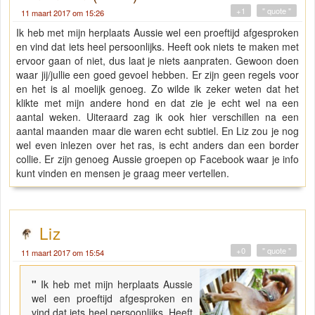
+1
" quote "
11 maart 2017 om 15:26
Ik heb met mijn herplaats Aussie wel een proeftijd afgesproken
en vind dat iets heel persoonlijks. Heeft ook niets te maken met
ervoor gaan of niet, dus laat je niets aanpraten. Gewoon doen
waar jij/jullie een goed gevoel hebben. Er zijn geen regels voor
en het is al moelijk genoeg. Zo wilde ik zeker weten dat het
klikte met mijn andere hond en dat zie je echt wel na een
aantal weken. Uiteraard zag ik ook hier verschillen na een
aantal maanden maar die waren echt subtiel. En Liz zou je nog
wel even inlezen over het ras, is echt anders dan een border
collie. Er zijn genoeg Aussie groepen op Facebook waar je info
kunt vinden en mensen je graag meer vertellen.
Liz
+0
" quote "
11 maart 2017 om 15:54
"
Ik heb met mijn herplaats Aussie
wel een proeftijd afgesproken en
vind dat iets heel persoonlijks. Heeft