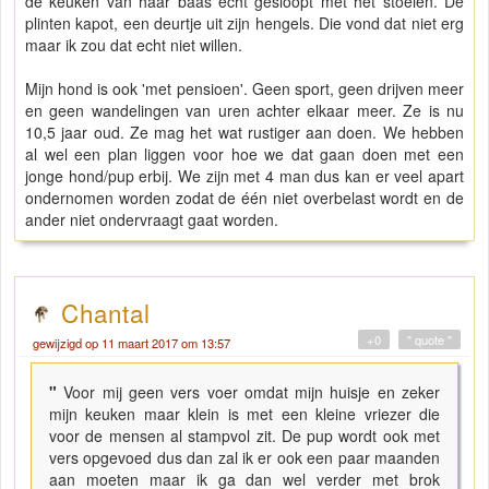
de keuken van haar baas echt gesloopt met het stoeien. De
plinten kapot, een deurtje uit zijn hengels. Die vond dat niet erg
maar ik zou dat echt niet willen.
Mijn hond is ook 'met pensioen'. Geen sport, geen drijven meer
en geen wandelingen van uren achter elkaar meer. Ze is nu
10,5 jaar oud. Ze mag het wat rustiger aan doen. We hebben
al wel een plan liggen voor hoe we dat gaan doen met een
jonge hond/pup erbij. We zijn met 4 man dus kan er veel apart
ondernomen worden zodat de één niet overbelast wordt en de
ander niet ondervraagt gaat worden.
Chantal
+0
" quote "
gewijzigd op 11 maart 2017 om 13:57
"
Voor mij geen vers voer omdat mijn huisje en zeker
mijn keuken maar klein is met een kleine vriezer die
voor de mensen al stampvol zit. De pup wordt ook met
vers opgevoed dus dan zal ik er ook een paar maanden
aan moeten maar ik ga dan wel verder met brok