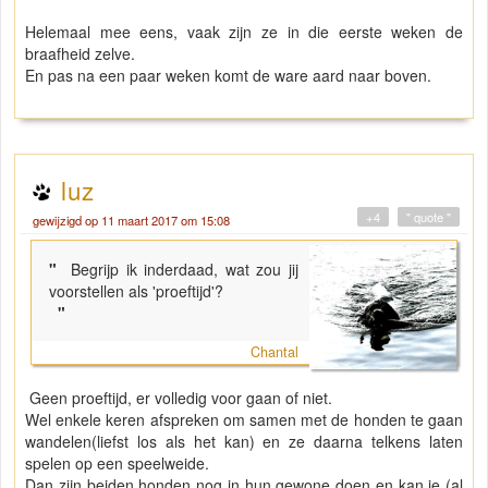
Helemaal mee eens, vaak zijn ze in die eerste weken de
braafheid zelve.
En pas na een paar weken komt de ware aard naar boven.
luz
+4
" quote "
gewijzigd op 11 maart 2017 om 15:08
"
Begrijp ik inderdaad, wat zou jij
voorstellen als 'proeftijd'?
"
Chantal
Geen proeftijd, er volledig voor gaan of niet.
Wel enkele keren afspreken om samen met de honden te gaan
wandelen(liefst los als het kan) en ze daarna telkens laten
spelen op een speelweide.
Dan zijn beiden honden nog in hun gewone doen en kan je (al