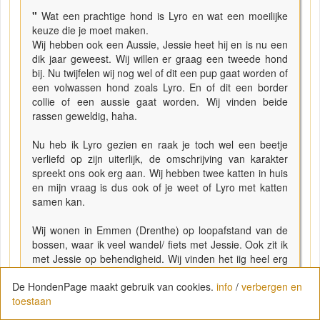
"
Wat een prachtige hond is Lyro en wat een moeilijke
keuze die je moet maken.
Wij hebben ook een Aussie, Jessie heet hij en is nu een
dik jaar geweest. Wij willen er graag een tweede hond
bij. Nu twijfelen wij nog wel of dit een pup gaat worden of
een volwassen hond zoals Lyro. En of dit een border
collie of een aussie gaat worden. Wij vinden beide
rassen geweldig, haha.
Nu heb ik Lyro gezien en raak je toch wel een beetje
verliefd op zijn uiterlijk, de omschrijving van karakter
spreekt ons ook erg aan. Wij hebben twee katten in huis
en mijn vraag is dus ook of je weet of Lyro met katten
samen kan.
Wij wonen in Emmen (Drenthe) op loopafstand van de
bossen, waar ik veel wandel/ fiets met Jessie. Ook zit ik
met Jessie op behendigheid. Wij vinden het iig heel erg
belangrijk dat hij veel beweging krijgt en dat wij een
De HondenPage maakt gebruik van cookies.
info
/
verbergen en
hondensport met hem beoefenen. In de zomer wil ik ook
toestaan
dogfrisbee gaan oppakken.