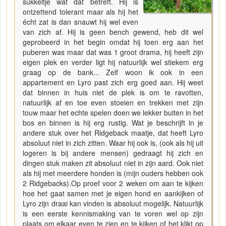
sukkeltje wat dat betreft. Hij is
ontzettend tolerant maar als hij het
écht zat is dan snauwt hij wel even
van zich af. Hij is geen bench gewend, heb dit wel
geprobeerd in het begin omdat hij toen erg aan het
puberen was maar dat was 1 groot drama, hij heeft zijn
eigen plek en verder ligt hij natuurlijk wel stiekem erg
graag op de bank... Zelf woon ik ook in een
appartement en Lyro past zich erg goed aan. Hij weet
dat binnen in huis niet de plek is om te ravotten,
natuurlijk af en toe even stoeien en trekken met zijn
touw maar het echte spelen doen we lekker buiten in het
bos en binnen is hij erg rustig. Wat je beschrijft in je
andere stuk over het Ridgeback maatje, dat heeft Lyro
absoluut niet in zich zitten. Waar hij ook is, (ook als hij uit
logeren is bij andere mensen) gedraagt hij zich en
dingen stuk maken zit absoluut niet in zijn aard. Ook niet
als hij met meerdere honden is (mijn ouders hebben ook
2 Ridgebacks).Op proef voor 2 weken om aan te kijken
hoe het gaat samen met je eigen hond en aankijken of
Lyro zijn draai kan vinden is absoluut mogelijk. Natuurlijk
is een eerste kennismaking van te voren wel op zijn
plaats om elkaar even te zien en te kijken of het klikt op