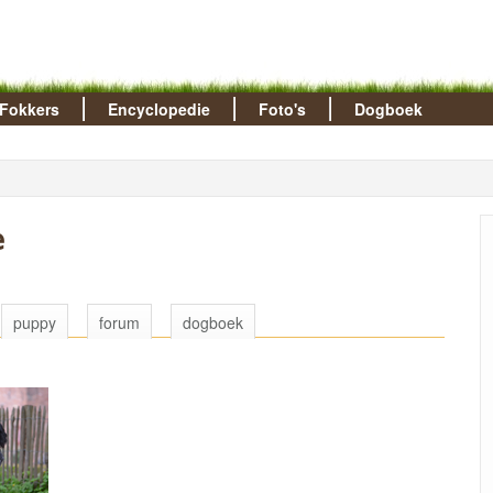
Fokkers
Encyclopedie
Foto's
Dogboek
e
puppy
forum
dogboek