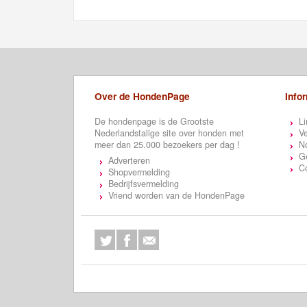
Over de HondenPage
Info
De hondenpage is de Grootste
Li
Nederlandstalige site over honden met
Ve
meer dan 25.000 bezoekers per dag !
N
Ge
Adverteren
C
Shopvermelding
Bedrijfsvermelding
Vriend worden van de HondenPage