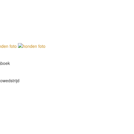
gboek
owedstrijd