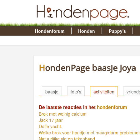
Hondenforum
Honden
Puppy's
HondenPage baasje Joya
baasje
foto's
activiteiten
vriend
De laatste reacties in het
hondenforum
Brok met weinig calcium
Jack 17 jaar
Doffe vacht.
Welke brok voor hondje met maag/darm probleme
Natuurlijke vlo en tekenband.