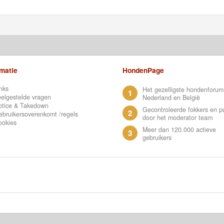
rmatie
HondenPage
nks
Het gezelligste hondenforum
1
elgestelde vragen
Nederland en België
otice & Takedown
Gecontroleerde fokkers en p
2
bruikersoverenkomt /regels
door het moderator team
ookies
Meer dan 120.000 actieve
3
gebruikers