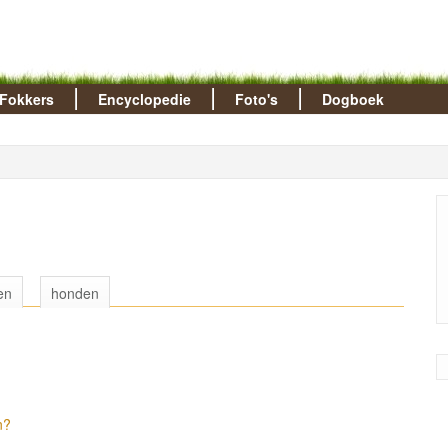
Fokkers
Encyclopedie
Foto's
Dogboek
en
honden
n?