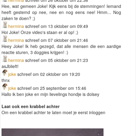
Hee, wat gemeen Joke! Kijk eens bij de stemmingen! Iemand
heeft gestemd op nee, nee en nog eens nee! Hmm... Nog
zaken te doen? ;)
hermina
schreef om 13 oktober om 09:49
Hoi Joke! Onze video's staan er al op! ;)
hermina
schreef om 07 oktober om 21:46
Heey Joke! Ik heb gezegd, dat alle mensen die een aardige
reactie sturen, 3 doggies krijgen! :)
hermina
schreef om 05 oktober om 21:23
asJblieft!
joke
schreef om 02 oktober om 19:20
thnx
joke
schreef om 25 september om 15:46
Hallo ik ben joke en mijn lievelings hondje is dolsey
Laat ook een krabbel achter
Om een krabbel achter te laten moet je eerst inloggen