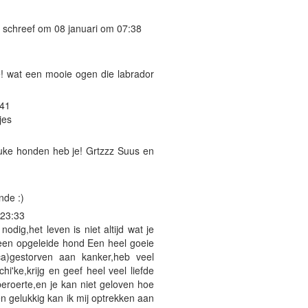
schreef om 08 januari om 07:38
ie! wat een mooie ogen die labrador
:41
jes
euke honden heb je! Grtzzz Suus en
nde :)
23:33
ig,het leven is niet altijd wat je
een opgeleide hond Een heel goeie
ca)gestorven aan kanker,heb veel
i'ke,krijg en geef heel veel liefde
beroerte,en je kan niet geloven hoe
en gelukkig kan ik mij optrekken aan