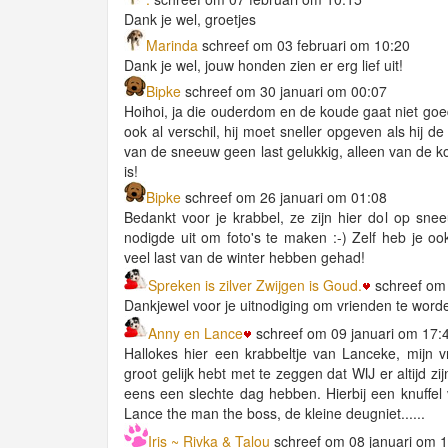
Dank je wel, groetjes
Marinda
schreef om 03 februari om 10:20
Dank je wel, jouw honden zien er erg lief uit!
Bipke
schreef om 30 januari om 00:07
Hoihoi, ja die ouderdom en de koude gaat niet goe
ook al verschil, hij moet sneller opgeven als hij de 
van de sneeuw geen last gelukkig, alleen van de ko
is!
Bipke
schreef om 26 januari om 01:08
Bedankt voor je krabbel, ze zijn hier dol op sn
nodigde uit om foto's te maken :-) Zelf heb je ook
veel last van de winter hebben gehad!
Spreken is zilver Zwijgen is Goud.
schreef om 
Dankjewel voor je uitnodiging om vrienden te word
Anny en Lance
schreef om 09 januari om 17:
Hallokes hier een krabbeltje van Lanceke, mijn 
groot gelijk hebt met te zeggen dat WIJ er altijd zi
eens een slechte dag hebben. Hierbij een knuffe
Lance the man the boss, de kleine deugniet......
Iris ~ Rivka & Talou
schreef om 08 januari om 