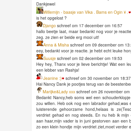
Dankjewel
Willemijn - baasje van Vika . Bams en Ogin ¥ .
is het opgelost ?
Django
schreef om 17 december om 16:57
hallo beetje laat, maar bedankt nog voor je react
zeg. ze zien er beide erg mooi uit!
Anna & Misha
schreef om 09 december om 13
eey, bedankt voor je reactie. je hebt echt leuke hon
Suusje
schreef om 02 december om 19:53
Hey hey, Thanx voor je lieve berichtje! Wat een l
een lebber van Rashja!
Jeanine :)
schreef om 30 november om 18:37
Hai Nancy Dank je pootjes terug van de beestenbe
Marijke&Lady xxx
schreef om 26 november om 
Bedankt Nancy,heb soms wel een schouderklopje nod
zou willen. Heb ook nog een labrador gehad,was 
luisterende gehoorzame hond,helaas is ze(Tes
verdriet gehad en nog steeds. En nu heb ik mijn ch
aan haar,mijn vader is in juni gestorven aan een 
zo een klein hondje mijn verdriet ziet,moet verder 