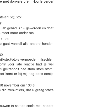
ge met donkere oren. Hou je verder
telen! ;o)) xxx
01
n lab gehad is 14 geworden en doet
b meer maar ander ras
 10:30
je gaat vanzelf alle andere honden
32
ngrijkste.Foto's vermoeden misschien
rry voor late reactie had je wel
gen gekrabbelt had stom stom stom.
eet komt er bij mij nog eens eentje
18 november om 13:46
 die musketiers, dat ik graag foto's
trouwen in samen speln met andere