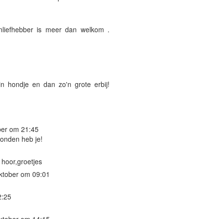
enliefhebber is meer dan welkom .
n hondje en dan zo'n grote erbij!
ber om 21:45
honden heb je!
n hoor,groetjes
ktober om 09:01
2:25
ktober om 14:15