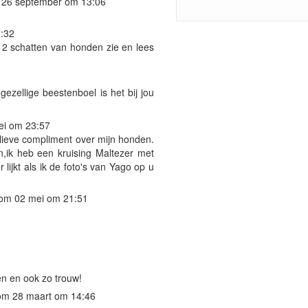
 26 september om 13:06
:32
t 2 schatten van honden zie en lees
ezellige beestenboel is het bij jou
ei om 23:57
lieve compliment over mijn honden.
,ik heb een kruising Maltezer met
lijkt als ik de foto's van Yago op u
om 02 mei om 21:51
en en ook zo trouw!
om 28 maart om 14:46