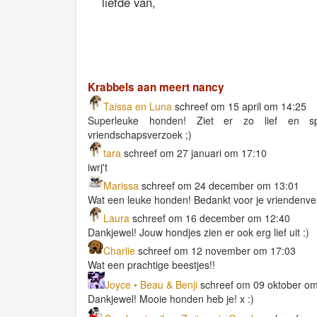
liefde van,
Krabbels aan meert nancy
Taissa en Luna
schreef om 15 april om 14:25
Superleuke honden! Ziet er zo lief en s
vriendschapsverzoek ;)
tara
schreef om 27 januari om 17:10
iwrj't
Marissa
schreef om 24 december om 13:01
Wat een leuke honden! Bedankt voor je vriendenve
Laura
schreef om 16 december om 12:40
Dankjewel! Jouw hondjes zien er ook erg lief uit :)
Charlie
schreef om 12 november om 17:03
Wat een prachtige beestjes!!
Joyce • Beau & Benji
schreef om 09 oktober om
Dankjewel! Mooie honden heb je! x :)