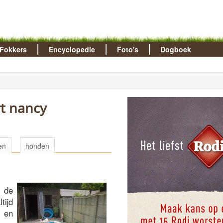
Fokkers
Encyclopedie
Foto's
Dogboek
t nancy
en
honden
o de
tijd
p en