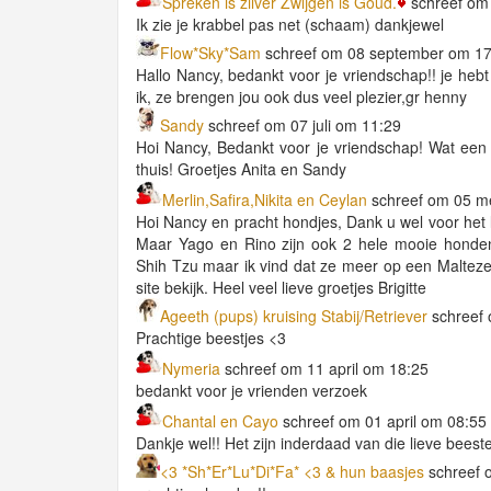
Spreken is zilver Zwijgen is Goud.
schreef om
Ik zie je krabbel pas net (schaam) dankjewel
Flow*Sky*Sam
schreef om 08 september om 17
Hallo Nancy, bedankt voor je vriendschap!! je heb
ik, ze brengen jou ook dus veel plezier,gr henny
Sandy
schreef om 07 juli om 11:29
Hoi Nancy, Bedankt voor je vriendschap! Wat een g
thuis! Groetjes Anita en Sandy
Merlin,Safira,Nikita en Ceylan
schreef om 05 m
Hoi Nancy en pracht hondjes, Dank u wel voor het 
Maar Yago en Rino zijn ook 2 hele mooie honden
Shih Tzu maar ik vind dat ze meer op een Maltezer 
site bekijk. Heel veel lieve groetjes Brigitte
Ageeth (pups) kruising Stabij/Retriever
schreef 
Prachtige beestjes <3
Nymeria
schreef om 11 april om 18:25
bedankt voor je vrienden verzoek
Chantal en Cayo
schreef om 01 april om 08:55
Dankje wel!! Het zijn inderdaad van die lieve beest
<3 *Sh*Er*Lu*Di*Fa* <3 & hun baasjes
schreef 