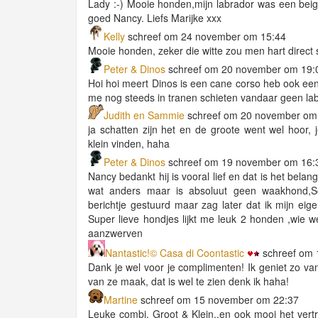
Lady :-) Mooie honden,mijn labrador was een bei
goed Nancy. Liefs Marijke xxx
Kelly
schreef om 24 november om 15:44
Mooie honden, zeker die witte zou men hart direct s
Peter & Dinos
schreef om 20 november om 19:
Hoi hoi meert Dinos is een cane corso heb ook ee
me nog steeds in tranen schieten vandaar geen la
Judith en Sammie
schreef om 20 november om
ja schatten zijn het en de groote went wel hoor, 
klein vinden, haha
Peter & Dinos
schreef om 19 november om 16:
Nancy bedankt hij is vooral lief en dat is het bela
wat anders maar is absoluut geen waakhond,So
berichtje gestuurd maar zag later dat ik mijn ei
Super lieve hondjes lijkt me leuk 2 honden ,wie w
aanzwerven
Nantastic!© Casa di Coontastic
schreef om 
Dank je wel voor je complimenten! Ik geniet zo van
van ze maak, dat is wel te zien denk ik haha!
Martine
schreef om 15 november om 22:37
Leuke combi, Groot & Klein..en ook mooi het ver