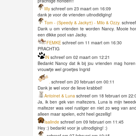
prachtige honden!!
lilly
schreef om 23 maart om 16:09
dank je voor de vrienden uitnodidiging!
Tom - (Speedy & Jacky†) - Milo & Ozzy.
schree
Dank u om vrienden te worden Nancy. Mooie hon
een dikke poot van Jacky.
FEMKE
schreef om 11 maart om 16:30
PRACHTIG
IN
schreef om 02 maart om 12:21
Bedankt Nancy dat ik bij jou vrienden mag horen
vrouwtje wel groetjes Ingrid
.
schreef om 20 februari om 00:11
Dank je wel voor de lieve krabbel!
Antoinet & Luna
schreef om 18 februari om 22:
Ja, ik ben gek van maltezers. Luna is mijn tweede
maltezer was veel rustiger en niet zo weg van a
alleen maar spelen, echt heel gezellig!
Isalinde
schreef om 09 februari om 11:45
Hey :) bedankt voor je uitnodiging! :)
.
schreef om 07 februari om 10:15