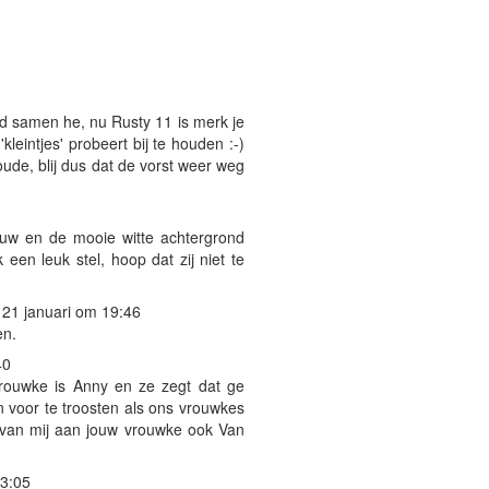
d samen he, nu Rusty 11 is merk je
'kleintjes' probeert bij te houden :-)
ude, blij dus dat de vorst weer weg
eeuw en de mooie witte achtergrond
 een leuk stel, hoop dat zij niet te
21 januari om 19:46
en.
40
vrouwke is Anny en ze zegt dat ge
jn voor te troosten als ons vrouwkes
l van mij aan jouw vrouwke ook Van
13:05