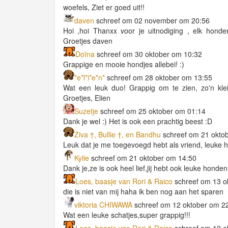
woefels, Ziet er goed uit!!
daven
schreef om 02 november om 20:56
Hoi ,hoi Thanxx voor je uitnodiging , elk hond
Groetjes daven
Doïna
schreef om 30 oktober om 10:32
Grappige en mooie hondjes allebei! :)
*e*l*i*e*n*
schreef om 28 oktober om 13:55
Wat een leuk duo! Grappig om te zien, zo'n klei
Groetjes, Elien
Suzetje
schreef om 25 oktober om 01:14
Dank je wel :) Het is ook een prachtig beest :D
Ziva †, Bullie †, en Bandhu
schreef om 21 okto
Leuk dat je me toegevoegd hebt als vriend, leuke 
Kylie
schreef om 21 oktober om 14:50
Dank je,ze is ook heel lief,jij hebt ook leuke honde
Loes, baasje van Rori & Raico
schreef om 13 o
die is niet van mij haha ik ben nog aan het sparen
viktoria CHIWAWA
schreef om 12 oktober om 2
Wat een leuke schatjes,super grappig!!!
Loes, baasje van Rori & Raico
schreef om 12 o