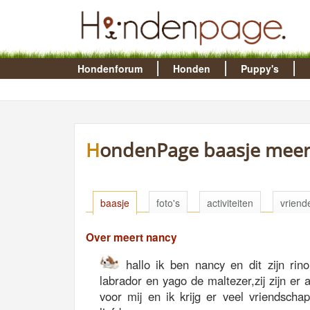
Hondenforum
Honden
Puppy's
HondenPage baasje meer
baasje
foto's
activiteiten
vriend
Over meert nancy
hallo ik ben nancy en dit zijn rin
labrador en yago de maltezer,zij zijn er al
voor mij en ik krijg er veel vriendscha