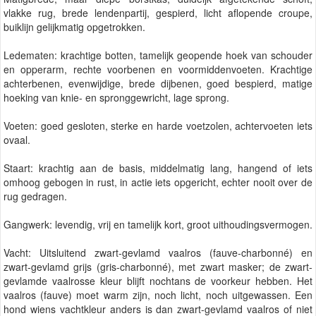
vlakke rug, brede lendenpartij, gespierd, licht aflopende croupe,
buiklijn gelijkmatig opgetrokken.
Ledematen: krachtige botten, tamelijk geopende hoek van schouder
en opperarm, rechte voorbenen en voormiddenvoeten. Krachtige
achterbenen, evenwijdige, brede dijbenen, goed bespierd, matige
hoeking van knie- en spronggewricht, lage sprong.
Voeten: goed gesloten, sterke en harde voetzolen, achtervoeten iets
ovaal.
Staart: krachtig aan de basis, middelmatig lang, hangend of iets
omhoog gebogen in rust, in actie iets opgericht, echter nooit over de
rug gedragen.
Gangwerk: levendig, vrij en tamelijk kort, groot uithoudingsvermogen.
Vacht: Uitsluitend zwart-gevlamd vaalros (fauve-charbonné) en
zwart-gevlamd grijs (gris-charbonné), met zwart masker; de zwart-
gevlamde vaalrosse kleur blijft nochtans de voorkeur hebben. Het
vaalros (fauve) moet warm zijn, noch licht, noch uitgewassen. Een
hond wiens vachtkleur anders is dan zwart-gevlamd vaalros of niet