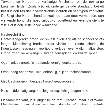
Tervuerense Herder, de kortharige Mechelaar en de ruwharige
Lakense Herder. Zoals blijkt uit ondergenoemde standaard betreft
het dus een ras dat in verschillende kleuren en haartypen voorkomt.
De Belgische Herdershond is, zoals de naam doet vermoeden, een
werkende hond, die goed gebouwd, oplettend en levendig dient te
zijn. Het is een uitstekende waakhond.
Rasbeschrijving
Hoofd: langgerekt, droog, de snuit is even lang als de schedel of iets
langer. Middelmatig brede, eerder vlakke dan ronde schedel, de
lijnen tussen neusrug en voorhoofd verlopen evenwijdig, matige stop.
Droge, zeer vlakke wangen, zwarte neusspiegel en zwarte lippen.
Ogen: middelgroot, licht amandelvormig, donkerbruin.
Oren: hoog aangezet, klein, dirhoekig, stijf en rechtopstaand.
Gebit: schaargebit, tanggebit wordt geaccepteerd.
Hals: middelmatig lang, krachtig, droog, licht gebogen nek.
Lichaam: vierkant, iets langer bij de teef, krachtig, maar niet zwaar.
Matigbrede, maar diepe borstkas, duideljk afgetekende schoft,