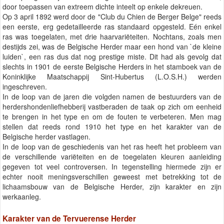
door toepassen van extreem dichte inteelt op enkele dekreuen.
Op 3 april 1892 werd door de "Club du Chien de Berger Belge" reeds
een eerste, erg gedetailleerde ras standaard opgesteld. Eén enkel
ras was toegelaten, met drie haarvariëteiten. Nochtans, zoals men
destijds zei, was de Belgische Herder maar een hond van `de kleine
luiden`, een ras dus dat nog prestige miste. Dit had als gevolg dat
slechts in 1901 de eerste Belgische Herders in het stamboek van de
Koninklijke Maatschappij Sint-Hubertus (L.O.S.H.) werden
ingeschreven.
In de loop van de jaren die volgden namen de bestuurders van de
herdershondenliefhebberij vastberaden de taak op zich om eenheid
te brengen in het type en om de fouten te verbeteren. Men mag
stellen dat reeds rond 1910 het type en het karakter van de
Belgische herder vastlagen.
In de loop van de geschiedenis van het ras heeft het probleem van
de verschillende variëteiten en de toegelaten kleuren aanleiding
gegeven tot veel controversen. In tegenstelling hiermede zijn er
echter nooit meningsverschillen geweest met betrekking tot de
lichaamsbouw van de Belgische Herder, zijn karakter en zijn
werkaanleg.
Karakter van de Tervuerense Herder