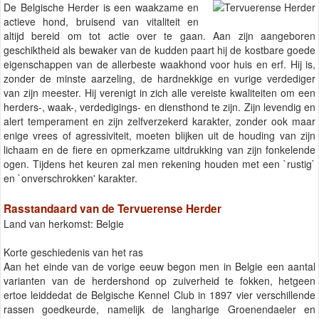
De Belgische Herder is een waakzame en
actieve hond, bruisend van vitaliteit en
altijd bereid om tot actie over te gaan. Aan zijn aangeboren
geschiktheid als bewaker van de kudden paart hij de kostbare goede
eigenschappen van de allerbeste waakhond voor huis en erf. Hij is,
zonder de minste aarzeling, de hardnekkige en vurige verdediger
van zijn meester. Hij verenigt in zich alle vereiste kwaliteiten om een
herders-, waak-, verdedigings- en diensthond te zijn. Zijn levendig en
alert temperament en zijn zelfverzekerd karakter, zonder ook maar
enige vrees of agressiviteit, moeten blijken uit de houding van zijn
lichaam en de fiere en opmerkzame uitdrukking van zijn fonkelende
ogen. Tijdens het keuren zal men rekening houden met een `rustig`
en `onverschrokken' karakter.
Rasstandaard van de Tervuerense Herder
Land van herkomst: Belgie
Korte geschiedenis van het ras
Aan het einde van de vorige eeuw begon men in Belgie een aantal
varianten van de herdershond op zuiverheid te fokken, hetgeen
ertoe leiddedat de Belgische Kennel Club in 1897 vier verschillende
rassen goedkeurde, namelijk de langharige Groenendaeler en