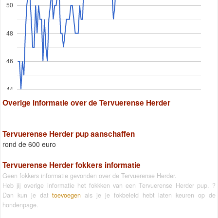
50
48
46
44
Overige informatie over de Tervuerense Herder
Tervuerense Herder pup aanschaffen
rond de 600 euro
Tervuerense Herder fokkers informatie
Geen fokkers informatie gevonden over de Tervuerense Herder.
Heb jij overige informatie het fokkken van een Tervuerense Herder pup. ?
Dan kun je dat
toevoegen
als je je fokbeleid hebt laten keuren op de
hondenpage.