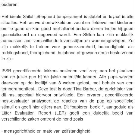
ouderen.
Het ideale Shiloh Shepherd temperament is stabiel en loyaal in alle
situaties. Het ras werd ontwikkeld om zacht en liefdevol met kinderen
om te gaan en kan goed met allerlei andere dieren indien hij goed
gesocialiseerd en opgevoed wordt. Een Shiloh kan zich makkelijk
aanpassen aan verschillende levensstijlen en woonomgevingen. Ze
zijn makkelijk te trainen voor gehoorzaamheid, behendigheid, als
reddingshond, therapiehond, hulphond of gewoon om je beste vriend
te zijn.
ISSR gecertificeerde fokkers besteden veel zorg aan het plaatsen
van de juiste pup bij de juiste potentiële kopers. Alle pups worden
daarvoor op de leeftijd van 8 weken getest, met behulp van een
temperamenttest . Deze test is door Tina Barber, de oprichtster van
dit ras, speciaal hiervoor ontwikkeld. Een ervaren, gecertificeerde
nest-evaluator analyseert de reacties van de pup op specifieke
stimuli en geeft hier cijfers aan. Dit “papieren beeld “, aangeduid als
Litter Evaluation Report (LER) geeft een duidelijk beeld van
verschillende zaken omtrent de hond zoals
· mensgerichtheid en mate van zelfstandigheid