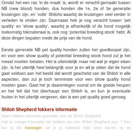
Omdat het een ras 'in de maak' is, wordt er verschil gemaakt tussen
NB (new blood) honden, dus honden die 1e, 2e of 3e generatie
kruisingen zijn, en 'volle' Shilohs waarbij de kruisingen veel verder in
verleden te vinden zijn. Daarnaast heb je nog verschil tussen 'pet
quality' en 'show quality', waarbij je afhankelijk of de hond mogelijk
toekomstig fokmateriaal is, ook nog 'potential breeding stock' hebt. Al
deze dingen bepalen mede de prijs van de hond.
Eerste generatie NB pet quality honden zullen het goedkoopst zijn,
en voor een show quality of potential breeding stock hond zul je het
meest moeten betalen. Het is uiteindelijk maar net wat je eigen eisen
zijn. Is het uiterlijk heel belangrijk voor je en wil je zeker dat de hond
gaat voldoen aan het beeld dat wordt geschetst van de Shiloh in alle
aspecten, dan zul je toch tenminste voor een show quality hond
moeten gaan. Gaat het je daarentegen vooral om de goede heupen
en het feit dat het überhaupt een Shiloh is, en kun je eventuele
fouten in het uiterlijk vergeven, dan is een pet quality goed genoeg.
Shiloh Shepherd fokkers informatie
Geen fokkers informatie gevonden over de Shiloh Shepherd.
Heb jij overige informatie het fokkken van een Shiloh Shepherd pup. ? Dan
kun je dat
toevoegen
als je je fokbeleid hebt laten keuren op de