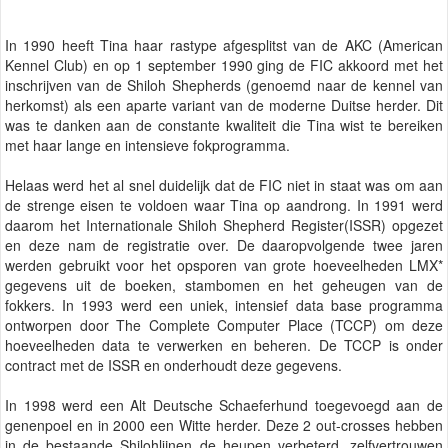
In 1990 heeft Tina haar rastype afgesplitst van de AKC (American
Kennel Club) en op 1 september 1990 ging de FIC akkoord met het
inschrijven van de Shiloh Shepherds (genoemd naar de kennel van
herkomst) als een aparte variant van de moderne Duitse herder. Dit
was te danken aan de constante kwaliteit die Tina wist te bereiken
met haar lange en intensieve fokprogramma.
Helaas werd het al snel duidelijk dat de FIC niet in staat was om aan
de strenge eisen te voldoen waar Tina op aandrong. In 1991 werd
daarom het Internationale Shiloh Shepherd Register(ISSR) opgezet
en deze nam de registratie over. De daaropvolgende twee jaren
werden gebruikt voor het opsporen van grote hoeveelheden LMX*
gegevens uit de boeken, stambomen en het geheugen van de
fokkers. In 1993 werd een uniek, intensief data base programma
ontworpen door The Complete Computer Place (TCCP) om deze
hoeveelheden data te verwerken en beheren. De TCCP is onder
contract met de ISSR en onderhoudt deze gegevens.
In 1998 werd een Alt Deutsche Schaeferhund toegevoegd aan de
genenpoel en in 2000 een Witte herder. Deze 2 out-crosses hebben
in de bestaande Shilohlijnen de heupen verbeterd, zelfvertrouwen