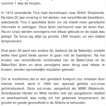
nummer 1 was de heupen.
In 1974 veranderde Tina haar kennelnaam naar Shiloh Shepherds.
Na bijna 20 jaar ervaring in het werken met verschillende bloedlijnen,
selecteerde Tina 3 specifieke lijnen om via inteelt meer genetische
informatie te verkrijgen. Deze lijnen (vernoemd naar de teven Kari,
Ria en Ursa) werden vervolgens met elkaar gekruist en de basis was
gelegd. De focus lag altijd op grootte, LMX heupen, en een stabiel
temperament.
Eind jaren 80 werd een andere lijn (bekend als de Bakerlijn) ontdekt
welke heel goed bleek samen te gaan met de basislijnen. Na het
kruisen van verschillende combinaties van de Baker/Ursa en de
Baker/Kari lijnen en deze vervolgens weer terug naar elkaar te
kruisen, werden opmerkelijke resultaten geboekt.
Om te voorkomen dat er een genetisch knelpunt zou ontstaan door
intense inteelt, werd in 1989 een speciaal gefokte out-cross
geïntroduceerd. Deze out-cross, aangeduid als MAW (Malamute,
Amerikaanse Herder en Witte herder) met zijn aangeboren vitaliteit
en weerbaarheid, was nodig om het gewenste temperament, de
grootte en goede gezondheid in de Shilohs te behouden.