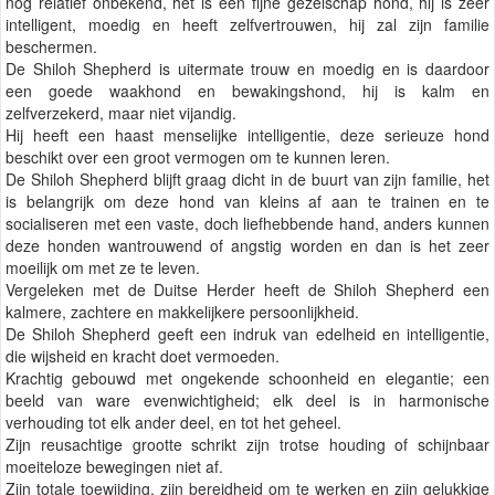
nog relatief onbekend, het is een fijne gezelschap hond, hij is zeer
intelligent, moedig en heeft zelfvertrouwen, hij zal zijn familie
beschermen.
De Shiloh Shepherd is uitermate trouw en moedig en is daardoor
een goede waakhond en bewakingshond, hij is kalm en
zelfverzekerd, maar niet vijandig.
Hij heeft een haast menselijke intelligentie, deze serieuze hond
beschikt over een groot vermogen om te kunnen leren.
De Shiloh Shepherd blijft graag dicht in de buurt van zijn familie, het
is belangrijk om deze hond van kleins af aan te trainen en te
socialiseren met een vaste, doch liefhebbende hand, anders kunnen
deze honden wantrouwend of angstig worden en dan is het zeer
moeilijk om met ze te leven.
Vergeleken met de Duitse Herder heeft de Shiloh Shepherd een
kalmere, zachtere en makkelijkere persoonlijkheid.
De Shiloh Shepherd geeft een indruk van edelheid en intelligentie,
die wijsheid en kracht doet vermoeden.
Krachtig gebouwd met ongekende schoonheid en elegantie; een
beeld van ware evenwichtigheid; elk deel is in harmonische
verhouding tot elk ander deel, en tot het geheel.
Zijn reusachtige grootte schrikt zijn trotse houding of schijnbaar
moeiteloze bewegingen niet af.
Zijn totale toewijding, zijn bereidheid om te werken en zijn gelukkige