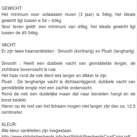
GEWICHT:
Het minimum voor volwassen reuen (3 jaar) is 54kg, het ideale
gewicht ligt tussen e 54 – 63kg
Voor teven geldt: een minimum van 45kg, het ideale gewicht ligt
tussen de 45-54kg.
VACHT:
Er zijn twee haarvariëteiten : Smooth (kortharig) en Plush (langharig)
Smooth : Heeft een dubbele vacht van gemiddelde lengte, de
zichtbare bovenvacht is ruw.
Het haar rond de nek dient iets langer en dikker te zijn.
Plush : De langharige vacht is dichtaanliggend, dubbele vacht van
gemiddelde lengte met een zachte ondervacht.
Rond de nek een duidelijke maan dat naar beneden hangt en de
borst bedekt.
Haren op de rest van het lichaam mogen niet langer zijn dan ca. 12,5
centimeter.
KLEUR:
Alle kleur variëteiten zijn toegestaan.
http://www.shilohshepherds.info/issrShilohShepherdsCoatColor.pdf