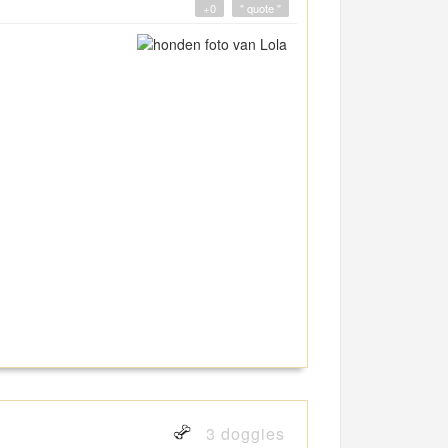
+0
" quote "
3 doggies