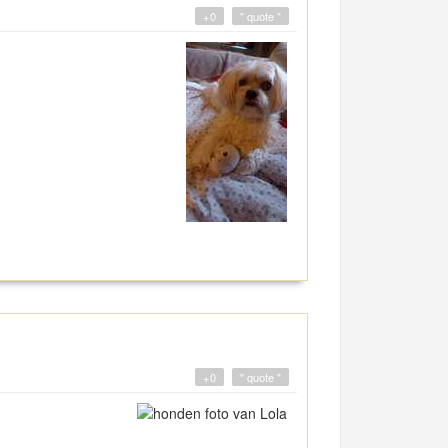
+0
" quote "
+0
" quote "