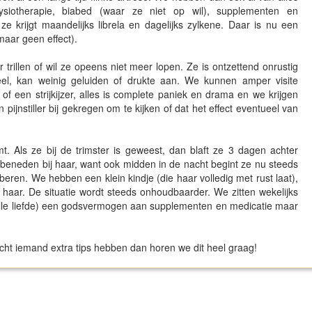
ysiotherapie, biabed (waar ze niet op wil), supplementen en
e krijgt maandelijks librela en dagelijks zylkene. Daar is nu een
maar geen effect).
trillen of wil ze opeens niet meer lopen. Ze is ontzettend onrustig
 veel, kan weinig geluiden of drukte aan. We kunnen amper visite
of een strijkijzer, alles is complete paniek en drama en we krijgen
 pijnstiller bij gekregen om te kijken of dat het effect eventueel van
. Als ze bij de trimster is geweest, dan blaft ze 3 dagen achter
beneden bij haar, want ook midden in de nacht begint ze nu steeds
oberen. We hebben een klein kindje (die haar volledig met rust laat),
 haar. De situatie wordt steeds onhoudbaarder. We zitten wekelijks
 alle liefde) een godsvermogen aan supplementen en medicatie maar
cht iemand extra tips hebben dan horen we dit heel graag!