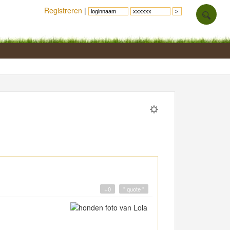
Registreren
|
+0
" quote "