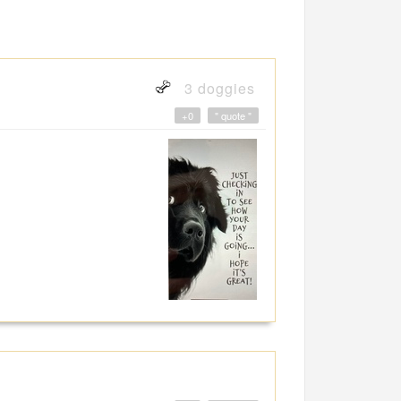
3 doggies
+0
" quote "