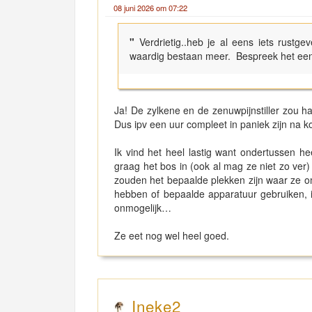
08 juni 2026 om 07:22
"
Verdrietig..heb je al eens iets rust
waardig bestaan meer. Bespreek het eens 
Ja! De zylkene en de zenuwpijnstiller zou h
Dus ipv een uur compleet in paniek zijn na ko
Ik vind het heel lastig want ondertussen h
graag het bos in (ook al mag ze niet zo ver
zouden het bepaalde plekken zijn waar ze om
hebben of bepaalde apparatuur gebruiken, i
onmogelijk…
Ze eet nog wel heel goed.
Ineke2