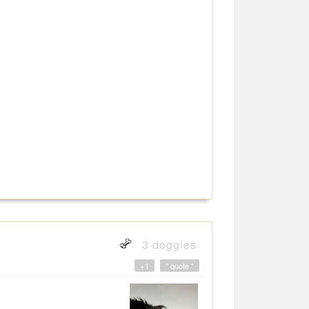
3 doggies
+1
" quote "