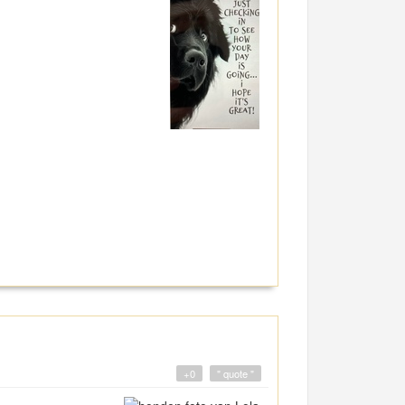
+0
" quote "