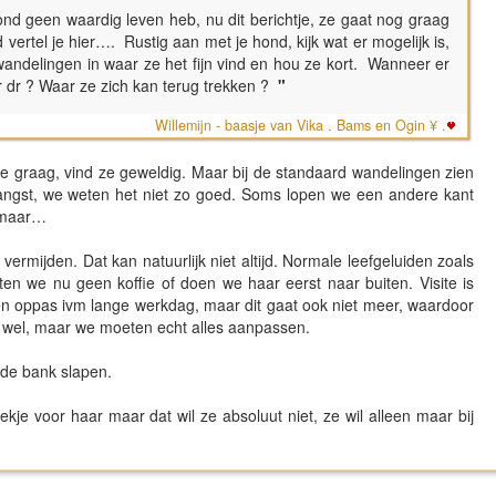
hond geen waardig leven heb, nu dit berichtje, ze gaat nog graag
ertel je hier…. Rustig aan met je hond, kijk wat er mogelijk is,
andelingen in waar ze het fijn vind en hou ze kort. Wanneer er
r dr ? Waar ze zich kan terug trekken ?
"
Willemijn - baasje van Vika . Bams en Ogin ¥ .
l ze graag, vind ze geweldig. Maar bij de standaard wandelingen zien
, angst, we weten het niet zo goed. Soms lopen we een andere kant
t maar…
vermijden. Dat kan natuurlijk niet altijd. Normale leefgeluiden zoals
ten we nu geen koffie of doen we haar eerst naar buiten. Visite is
en oppas ivm lange werkdag, maar dit gaat ook niet meer, waardoor
an wel, maar we moeten echt alles aanpassen.
p de bank slapen.
je voor haar maar dat wil ze absoluut niet, ze wil alleen maar bij