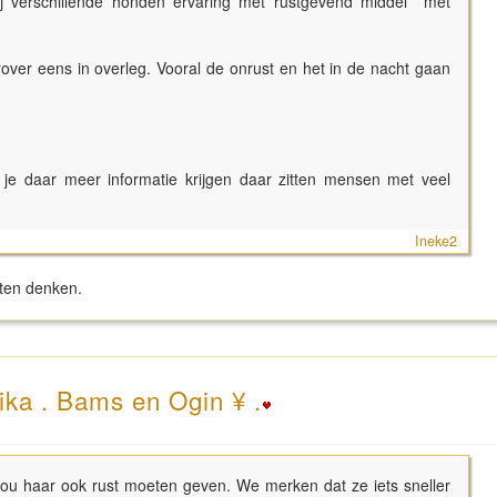
bij verschillende honden ervaring met rustgevend middel met
rover eens in overleg. Vooral de onrust en het in de nacht gaan
 je daar meer informatie krijgen daar zitten mensen met veel
Ineke2
tten denken.
ika . Bams en Ogin ¥ .
 zou haar ook rust moeten geven. We merken dat ze iets sneller