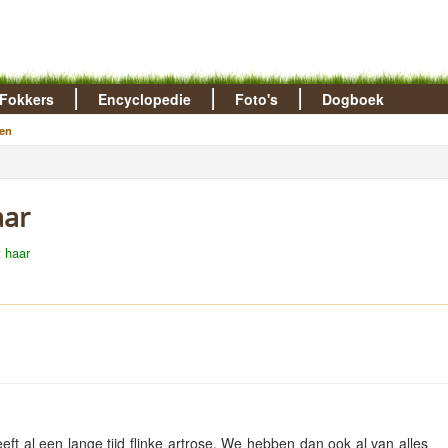
Fokkers
Encyclopedie
Foto's
Dogboek
en
aar
 haar
ft al een lange tijd flinke artrose. We hebben dan ook al van alles