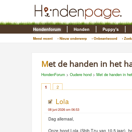
Hondenforum
Honden
Puppy's
Meest recent
• Nieuw onderwerp
• Onbeantwoord
• Zoek
Met de handen in het h
HondenForum
>
Oudere hond
>
Met de handen in het
1
2
Lola
08 juni 2026 om 06:53
Dag allemaal,
Onze hond Lola (Shih Tzu van 10.5 jaar), hee