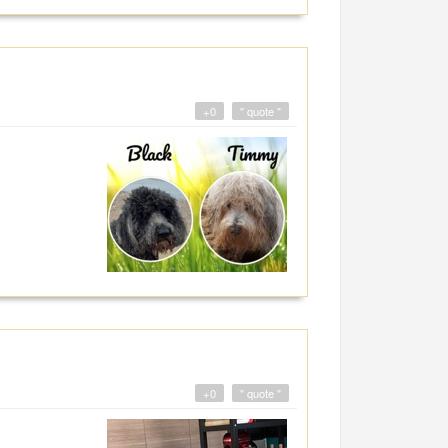
+0
" quote "
+0
" quote "