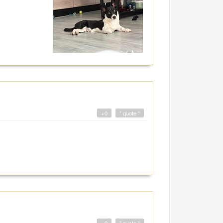
+0
" quote "