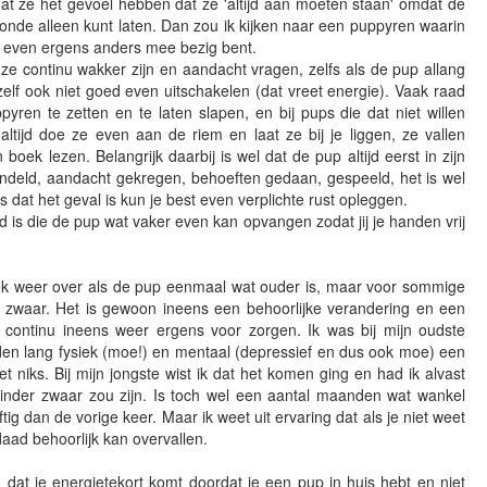
t ze het gevoel hebben dat ze 'altijd aan moeten staan' omdat de
onde alleen kunt laten. Dan zou ik kijken naar een puppyren waarin
jij even ergens anders mee bezig bent.
e continu wakker zijn en aandacht vragen, zelfs als de pup allang
lf ook niet goed even uitschakelen (dat vreet energie). Vaak raad
ren te zetten en te laten slapen, en bij pups die dat niet willen
altijd doe ze even aan de riem en laat ze bij je liggen, ze vallen
 boek lezen. Belangrijk daarbij is wel dat de pup altijd eerst in zijn
andeld, aandacht gekregen, behoeften gedaan, gespeeld, het is wel
 dat het geval is kun je best even verplichte rust opleggen.
and is die de pup wat vaker even kan opvangen zodat jij je handen vrij
ok weer over als de pup eenmaal wat ouder is, maar voor sommige
l zwaar. Het is gewoon ineens een behoorlijke verandering en een
 continu ineens weer ergens voor zorgen. Ik was bij mijn oudste
en lang fysiek (moe!) en mentaal (depressief en dus ook moe) een
t niks. Bij mijn jongste wist ik dat het komen ging en had ik alvast
minder zwaar zou zijn. Is toch wel een aantal maanden wat wankel
g dan de vorige keer. Maar ik weet uit ervaring dat als je niet weet
daad behoorlijk kan overvallen.
d dat je energietekort komt doordat je een pup in huis hebt en niet