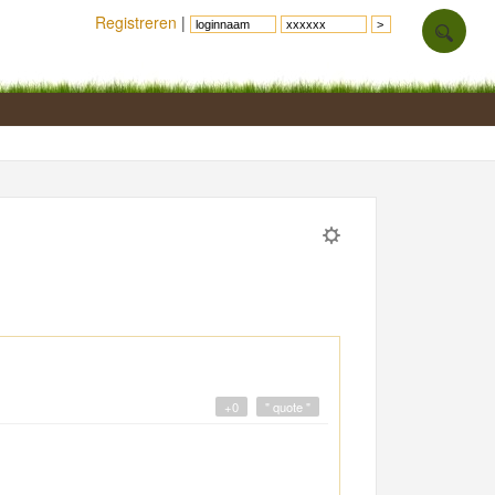
Registreren
|
+0
" quote "