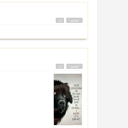
+0
" quote "
+0
" quote "