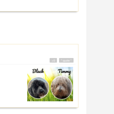
+0
" quote "