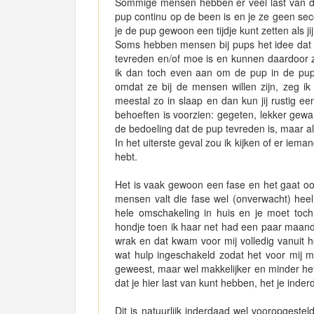
Sommige mensen hebben er veel last van da
pup continu op de been is en je ze geen sec
je de pup gewoon een tijdje kunt zetten als 
Soms hebben mensen bij pups het idee dat z
tevreden en/of moe is en kunnen daardoor ze
ik dan toch even aan om de pup in de puppy
omdat ze bij de mensen willen zijn, zeg ik 
meestal zo in slaap en dan kun jij rustig een
behoeften is voorzien: gegeten, lekker gew
de bedoeling dat de pup tevreden is, maar als
In het uiterste geval zou ik kijken of er iem
hebt.
Het is vaak gewoon een fase en het gaat o
mensen valt die fase wel (onverwacht) hee
hele omschakeling in huis en je moet toch
hondje toen ik haar net had een paar maand
wrak en dat kwam voor mij volledig vanuit he
wat hulp ingeschakeld zodat het voor mij 
geweest, maar wel makkelijker en minder hefti
dat je hier last van kunt hebben, het je inder
Dit is natuurlijk inderdaad wel vooropgestel