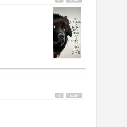
+0
" quote "
+0
" quote "