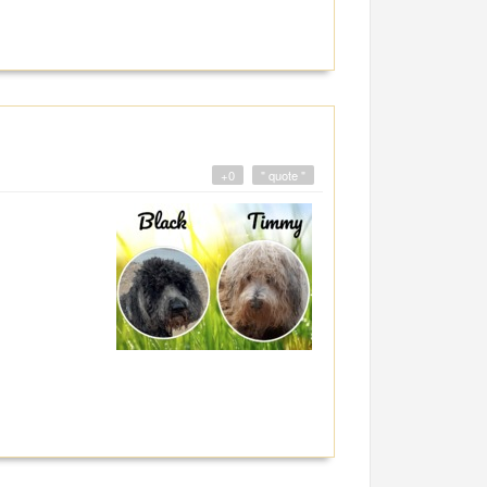
+0
" quote "