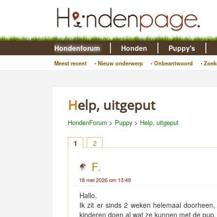
Hondenforum
Honden
Puppy's
Meest recent
• Nieuw onderwerp
• Onbeantwoord
• Zoek
Help, uitgeput
HondenForum
>
Puppy
>
Help, uitgeput
1
2
F.
18 mei 2026 om 13:49
Hallo,
Ik zit er sinds 2 weken helemaal doorheen
kinderen doen al wat ze kunnen met de pup.