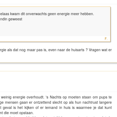
 Helaas kwam dit onverwachts geen energie meer hebben.
iendin geweest
F.
gie als dat nog maar pas is, even naar de huisarts ? Vragen wat er
zo weinig energie overhoudt. 's Nachts op moeten staan om pups te
ige mensen gaan er ontzettend slecht op als hun nachtrust langere
dat geval is het kijken of er iemand in huis is waarmee je dat kunt
ent die moet opstaan.