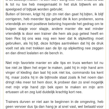
ik tot nu toe heb meegemaakt in het stuk bijtwerk en als
speelgoed of bijtpak worden gebruikt.
Buiten of binnen, krijgt hij zijn zin niet dan gaat hij bijten, ik blijf
corrigeren, heb meerder tips gehad die ik kon proberen, soms
vriendelijk en met positieve beloning hopende het gedrag om te
buigen stapje voor stapje, andere manier die wat minder
vriendelijk is door een trainer die hem als pup getest heeft en
toen Rex bij ons was nog een keer dat ik slipketting moet
gebruiken, als hij bijt, deze lichtjes aantrekken dat hij de druk
voelt net als met trekken aan de lijn op slipketting nee zeggen
en dan direct loslaten en de bench in.
Niet mijn favoriete manier en alle tips en trucs werken tot nu
toe niet ze lijken het erger te maken, pakt hij in mijn hand arm
vinger of kleding dan laat hij ook niet los, commando los kent
hij, maar zodra hij in de bijtmode staat zoals ik het noem dan
dringt niks meer tot hem door, ik probeer dan zo snel mogelijk
met mijn vrije hand zijn bek open te maken en mijn arm
ertussen uit en zeg luid duidelijk krachtig kort nee.
Trainers durven er niet aan te beginnen in de omgeving, heb
geen vervoer dus tja dan hang je al snel vast, wel betaald voor