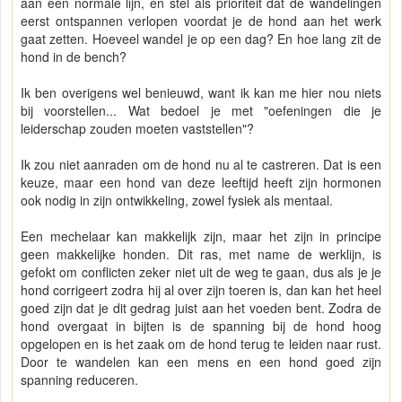
aan een normale lijn, en stel als prioriteit dat de wandelingen
eerst ontspannen verlopen voordat je de hond aan het werk
gaat zetten. Hoeveel wandel je op een dag? En hoe lang zit de
hond in de bench?
Ik ben overigens wel benieuwd, want ik kan me hier nou niets
bij voorstellen... Wat bedoel je met "oefeningen die je
leiderschap zouden moeten vaststellen"?
Ik zou niet aanraden om de hond nu al te castreren. Dat is een
keuze, maar een hond van deze leeftijd heeft zijn hormonen
ook nodig in zijn ontwikkeling, zowel fysiek als mentaal.
Een mechelaar kan makkelijk zijn, maar het zijn in principe
geen makkelijke honden. Dit ras, met name de werklijn, is
gefokt om conflicten zeker niet uit de weg te gaan, dus als je je
hond corrigeert zodra hij al over zijn toeren is, dan kan het heel
goed zijn dat je dit gedrag juist aan het voeden bent. Zodra de
hond overgaat in bijten is de spanning bij de hond hoog
opgelopen en is het zaak om de hond terug te leiden naar rust.
Door te wandelen kan een mens en een hond goed zijn
spanning reduceren.