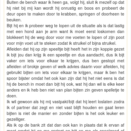
Buiten de bench waar ik heen ga, volgt hij, sluit ik mezelf op dat
hij niet bij mij kan wordt hij onrustig en boos en probeert de
deur open te maken door te krabben, springen of doorheen te
beuken.
Bijt hij en ik probeer weg te lopen uit de situatie als is dat lastig
met een hond aan je arm want ik moet eerst loskomen dan
blokkeert hij de weg door voor me voeten te lopen of zijn poot
voor mijn voet uit te steken zodat ik struikel of bijna struikel.
Afleiden dat hij op zijn speeltje bijt heeft het in zijn koppie gezet
ik bijt jou dan krijg ik een speeltje en dus aandacht, dus ik bijt
vaker om iets voor elkaar te krijgen, dus ben gestopt met
afleiden of brokje geven of welk advies daarin voor afleiden, hij
gebruikt bijten om iets voor elkaar te krijgen, maar ik ben het
spoor bijster omdat het ook kan zijn dat hij het niet eens is dat
hij de bench in moet dan bijt hij ook, wat hij dan wil is elke keer
anders en ik heb ben niet van plan bijten zin geven spelletje te
doen.
Ik wil gewoon als hij mij vastpakt/bijt dat hij leert loslaten zodra
ik of partner dat zegt en niet vast blijft houden en gaat leren
bijten is niet de manier en zonder bijten is het ook leuker en
gezelliger.
Als ik op de bank zit dat dan ook kan in plaats dat ik ervan af
moet omdat hij op me springt en bijt en me als speelgoed of