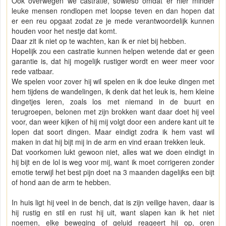
Ook overwegen we castratie, sowieso omdat er hier minder
leuke mensen rondlopen met loopse teven en dan hopen dat
er een reu opgaat zodat ze je mede verantwoordelijk kunnen
houden voor het nestje dat komt.
Daar zit ik niet op te wachten, kan ik er niet bij hebben.
Hopelijk zou een castratie kunnen helpen wetende dat er geen
garantie is, dat hij mogelijk rustiger wordt en weer meer voor
rede vatbaar.
We spelen voor zover hij wil spelen en ik doe leuke dingen met
hem tijdens de wandelingen, ik denk dat het leuk is, hem kleine
dingetjes leren, zoals los met niemand in de buurt en
terugroepen, belonen met zijn brokken want daar doet hij veel
voor, dan weer kijken of hij mij volgt door een andere kant uit te
lopen dat soort dingen. Maar eindigt zodra ik hem vast wil
maken in dat hij bijt mij in de arm en vind eraan trekken leuk.
Dat voorkomen lukt gewoon niet, alles wat we doen eindigt in
hij bijt en de lol is weg voor mij, want ik moet corrigeren zonder
emotie terwijl het best pijn doet na 3 maanden dagelijks een bijt
of hond aan de arm te hebben.
In huis ligt hij veel in de bench, dat is zijn veilige haven, daar is
hij rustig en stil en rust hij uit, want slapen kan ik het niet
noemen, elke beweging of geluid reageert hij op, oren