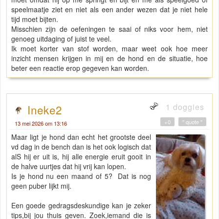
speelmaatje ziet en niet als een ander wezen dat je niet hele
tijd moet bijten.
Misschien zijn de oefeningen te saai of niks voor hem, niet
genoeg uitdaging of juist te veel.
Ik moet korter van stof worden, maar weet ook hoe meer
inzicht mensen krijgen in mij en de hond en de situatie, hoe
beter een reactie erop gegeven kan worden.
1 doggies
Ineke2
+0
" quote "
13 mei 2026 om 13:16
Maar ligt je hond dan echt het grootste deel
vd dag in de bench dan is het ook logisch dat
alS hij er uit is, hij alle energie eruit gooit in
de halve uurtjes dat hij vrij kan lopen.
Is je hond nu een maand of 5? Dat is nog
geen puber lijkt mij.
Een goede gedragsdeskundige kan je zeker
tips,bij jou thuis geven. Zoek,iemand die is