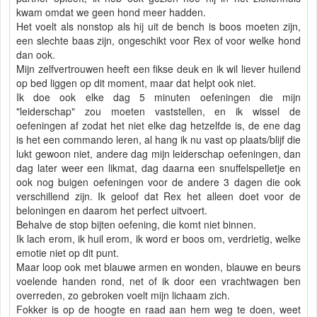
kwam omdat we geen hond meer hadden.
Het voelt als nonstop als hij uit de bench is boos moeten zijn,
een slechte baas zijn, ongeschikt voor Rex of voor welke hond
dan ook.
Mijn zelfvertrouwen heeft een fikse deuk en ik wil liever huilend
op bed liggen op dit moment, maar dat helpt ook niet.
Ik doe ook elke dag 5 minuten oefeningen die mijn
"leiderschap" zou moeten vaststellen, en ik wissel de
oefeningen af zodat het niet elke dag hetzelfde is, de ene dag
is het een commando leren, al hang ik nu vast op plaats/blijf die
lukt gewoon niet, andere dag mijn leiderschap oefeningen, dan
dag later weer een likmat, dag daarna een snuffelspelletje en
ook nog buigen oefeningen voor de andere 3 dagen die ook
verschillend zijn. Ik geloof dat Rex het alleen doet voor de
beloningen en daarom het perfect uitvoert.
Behalve de stop bijten oefening, die komt niet binnen.
Ik lach erom, ik huil erom, ik word er boos om, verdrietig, welke
emotie niet op dit punt.
Maar loop ook met blauwe armen en wonden, blauwe en beurs
voelende handen rond, net of ik door een vrachtwagen ben
overreden, zo gebroken voelt mijn lichaam zich.
Fokker is op de hoogte en raad aan hem weg te doen, weet