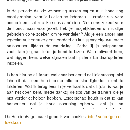
In de periode dat de verbinding tussen mij en mijn hond nog
moet groeien, vermijd ik alles en iedereen. Ik creëer rust voor
ons beiden. Dat zou ik je ook aanraden. Niet eens zozeer voor
de hond, maar voor jezelf. Heb je mogelijkheden om rustige
gebieden op te zoeken om te wandelen? Als je een ander niet
tegenkomt, heerst er geen oordeel en kun jij mogelijk wat meer
ontspannen tijdens de wandeling.. Zodra jij je ontspannen
voelt, kun je gaan leren je hond te lezen. Wat motiveert hem,
wat triggert hem, welke signalen laat hij zien? En daarop leren
inspelen.
Ik heb hier op dit forum wel eens benoemd dat leiderschap niet
inhoudt dat een hond onder alle omstandigheden dient te
luisteren. Wat ik terug lees in je verhaal is dat dit juist is wat je
aan het doen bent, mede dankzij de tips van de trainers die je
niet verder geholpen hebben. Leiderschap houdt in dat je kan
herkennen dat je hond spanning opbouwt, dat je kan
voorkomen dat een hond spanning opbouwt, en dat je de
spanning bij de hond kan reduceren zodra spanning toch hoog
De HondenPage maakt gebruik van cookies.
info
/
verbergen en
opgelopen is. Leiderschap op zijn best is als je geen correctie
toestaan
hoeft toe te passen. Ik ben niet tegen corrigeren, maar een