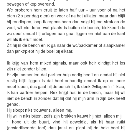
bewegen of kop overeind.
We proberen hem eruit te laten half uur - uur voor of na het
eten (2 x per dag eten) en voor of na het uitlaten maar dan blijft
hij rondlopen, loop ik ergens heen dan volgt hij me strak op de
voet, wil niet leren wat plaats is buiten de bench, blokkeert de
wc deur omdat hij ertegen aan gaat liggen en niet aan de kant
wil als ik eruit moet.
Zit hij in de bench en ik ga naar de wc/badkamer of slaapkamer
dan jankt/piept hij de boel bij elkaar.
Ik krijg van hem mixed signals, maar ook heir eindigt het los
zijn niet zonder bijten.
Er zijn momenten dat partner hulp nodig heeft en omdat hij niet
rustig blijft liggen is dat heel onhandig omdat ik op en neer
moet lopen, dus gaat hij de bench in, ik denk 2vliegen in 1 klap,
ik kan partner helpen, Rex krijgt rust in de bench, maar hij wil
niet de bench in zonder dat hij dat hij mijn arm in zijn bek heeft
gehad.
Hij sloopt niks trouwens, alleen mij.
Hij wil in niks bijten, zelfs zijn brokken kauwt hij niet, alleen mij.
1 hond uit de buurt, vind hij geweldig, als hij haar ruikt
(gesteriliseerde teef) dan jankt en piept hij de hele boel bij