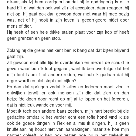
elkaar, als izj hem corrigeert omdat hij te opdringerig is of te
hard bijt of wat dan ook wat zij niet accepteert daar reageert hij
niet op, hij gaat ook dan gewoon door met waar hij mee bezig
was, net of hij nooit in zijn leven is gecorrigeerd ni8et door
mens of dier.
Hij heeft of een hele dikke stalen plaat voor zijn kop of heeft
geen grenzen en geen stop.
Zolang hij die grens niet kent ben ik bang dat dat bijten blijvend
gaat zijn.
Zit gewoon echt alle tijd te overdenken en mezelf de schuld te
geven waar ben ik fout gegaan, want ik ben overtuigd dat het
mijn fout is om 1 of andere reden, wat heb ik gedaan dat hij
erger wordt en niet stopt met bijten?
En dan dat springen zodat ik alles en iedereen moet zien te
ontwijken terwijl er ook mensen zijn die dat zien en dan
hetzelfde doen door recht op mij af te lopen en het forceren,
dat is niet leuk wandelen voor mij.
Moet ik toch een andere baas zoeken, mijn hart breekt bij die
gedachte omdat ik het verder echt een toffe hond vind ik zie
ook de goede dingen in Rex en al mis ik dingen, hij is geen
knuffelaar, hij houdt niet van aanrakingen, maar zie hoe mijn
partner opleeft, ik heb ook gezien hoe hij in het ziekenhuis