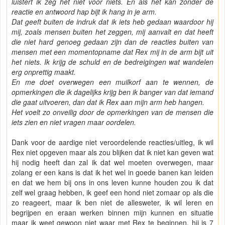
luistert ik zeg het niet voor niets. En als het kan zonder de
reactie en antwoord hap bijt ik hang in je arm.
Dat geeft buiten de indruk dat ik iets heb gedaan waardoor hij
mij, zoals mensen buiten het zeggen, mij aanvalt en dat heeft
die niet hard genoeg gedaan zijn dan de reacties buiten van
mensen met een momentopname dat Rex mij in de arm bijt uit
het niets. Ik krijg de schuld en de bedreigingen wat wandelen
erg onprettig maakt.
En me doet overwegen een muilkorf aan te wennen, de
opmerkingen die ik dagelijks krijg ben ik banger van dat iemand
die gaat uitvoeren, dan dat ik Rex aan mijn arm heb hangen.
Het voelt zo onveilig door de opmerkingen van de mensen die
iets zien en niet vragen maar oordelen.
Dank voor de aardige niet veroordelende reacties/uitleg, ik wil
Rex niet opgeven maar als zou blijken dat ik niet kan geven wat
hij nodig heeft dan zal ik dat wel moeten overwegen, maar
zolang er een kans is dat ik het wel in goede banen kan leiden
en dat we hem bij ons in ons leven kunne houden zou ik dat
zelf wel graag hebben, ik geef een hond niet zomaar op als die
zo reageert, maar ik ben niet de allesweter, ik wil leren en
begrijpen en eraan werken binnen mijn kunnen en situatie
maar ik weet gewoon niet waar met Rex te beginnen, hij is 7