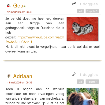
1 doggies
Gea
+0
" quote "
12 mei 2026 om 23:49
Je bericht doet me heel erg denken
aan een filmpje van een
gedragsdeskundige in Duitsland die ik
heb
gezien:
https://www.youtube.com/watch
?v=AsAI0uCA8eU
Nu is dit niet exact te vergelijken, maar denk wel dat er veel
overeenkomsten zijn.
1 doggies
Adriaan
+3
" quote "
13 mei 2026 om 08:32
Toen ik begon aan de werklijn
mechelaar en naar ervaringen vroeg
van andere eigenaren van mechelaars,
zeiden ze me steevast: "je kunt na het