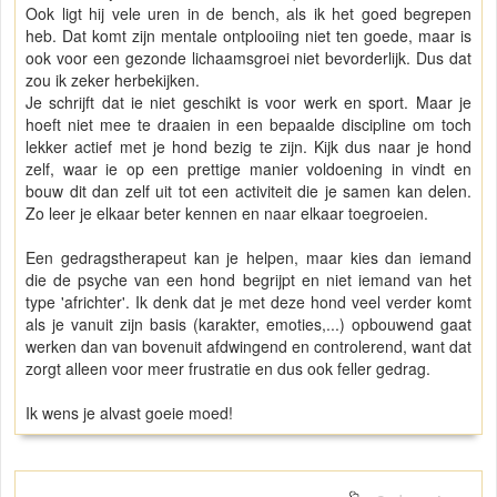
Ook ligt hij vele uren in de bench, als ik het goed begrepen
heb. Dat komt zijn mentale ontplooiing niet ten goede, maar is
ook voor een gezonde lichaamsgroei niet bevorderlijk. Dus dat
zou ik zeker herbekijken.
Je schrijft dat ie niet geschikt is voor werk en sport. Maar je
hoeft niet mee te draaien in een bepaalde discipline om toch
lekker actief met je hond bezig te zijn. Kijk dus naar je hond
zelf, waar ie op een prettige manier voldoening in vindt en
bouw dit dan zelf uit tot een activiteit die je samen kan delen.
Zo leer je elkaar beter kennen en naar elkaar toegroeien.
Een gedragstherapeut kan je helpen, maar kies dan iemand
die de psyche van een hond begrijpt en niet iemand van het
type 'africhter'. Ik denk dat je met deze hond veel verder komt
als je vanuit zijn basis (karakter, emoties,...) opbouwend gaat
werken dan van bovenuit afdwingend en controlerend, want dat
zorgt alleen voor meer frustratie en dus ook feller gedrag.
Ik wens je alvast goeie moed!