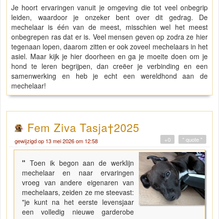
Je hoort ervaringen vanuit je omgeving die tot veel onbegrip
leiden, waardoor je onzeker bent over dit gedrag. De
mechelaar is één van de meest, misschien wel het meest
onbegrepen ras dat er is. Veel mensen geven op zodra ze hier
tegenaan lopen, daarom zitten er ook zoveel mechelaars in het
asiel. Maar kijk je hier doorheen en ga je moeite doen om je
hond te leren begrijpen, dan creëer je verbinding en een
samenwerking en heb je echt een wereldhond aan de
mechelaar!
Fem Ziva Tasja†2025
+0
" quote "
gewijzigd op 13 mei 2026 om 12:58
"
Toen ik begon aan de werklijn
mechelaar en naar ervaringen
vroeg van andere eigenaren van
mechelaars, zeiden ze me steevast:
"je kunt na het eerste levensjaar
een volledig nieuwe garderobe