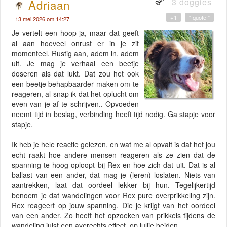
3 doggies
Adriaan
+1
" quote "
13 mei 2026 om 14:27
Je vertelt een hoop ja, maar dat geeft
al aan hoeveel onrust er in je zit
momenteel. Rustig aan, adem in, adem
uit. Je mag je verhaal een beetje
doseren als dat lukt. Dat zou het ook
een beetje behapbaarder maken om te
reageren, al snap ik dat het oplucht om
even van je af te schrijven.. Opvoeden
neemt tijd in beslag, verbinding heeft tijd nodig. Ga stapje voor
stapje.
Ik heb je hele reactie gelezen, en wat me al opvalt is dat het jou
echt raakt hoe andere mensen reageren als ze zien dat de
spanning te hoog oploopt bij Rex en hoe zich dat uit. Dat is al
ballast van een ander, dat mag je (leren) loslaten. Niets van
aantrekken, laat dat oordeel lekker bij hun. Tegelijkertijd
benoem je dat wandelingen voor Rex pure overprikkeling zijn.
Rex reageert op jouw spanning. Die je krijgt van het oordeel
van een ander. Zo heeft het opzoeken van prikkels tijdens de
wandeling juist een averechts effect, op jullie beiden.