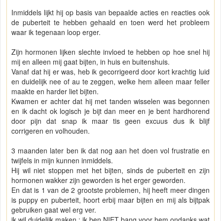
Inmiddels lijkt hij op basis van bepaalde acties en reacties ook
de puberteit te hebben gehaald en toen werd het probleem
waar ik tegenaan loop erger.
Zijn hormonen lijken slechte invloed te hebben op hoe snel hij
mij en alleen mij gaat bijten, in huis en buitenshuis.
Vanaf dat hij er was, heb ik gecorrigeerd door kort krachtig luid
en duidelijk nee of au te zeggen, welke hem alleen maar feller
maakte en harder liet bijten.
Kwamen er achter dat hij met tanden wisselen was begonnen
en ik dacht ok logisch je bijt dan meer en je bent hardhorend
door pijn dat snap ik maar tis geen excuus dus ik blijf
corrigeren en volhouden.
3 maanden later ben ik dat nog aan het doen vol frustratie en
twijfels in mijn kunnen inmiddels.
Hij wil niet stoppen met het bijten, sinds de puberteit en zijn
hormonen wakker zijn geworden is het erger geworden.
En dat is 1 van de 2 grootste problemen, hij heeft meer dingen
is puppy en puberteit, hoort erbij maar bijten en mij als bijtpak
gebruiken gaat wel erg ver.
ik wil duidelijk maken : ik ben NIET bang voor hem ondanks wat