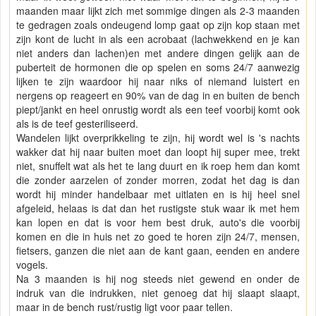
maanden maar lijkt zich met sommige dingen als 2-3 maanden
te gedragen zoals ondeugend lomp gaat op zijn kop staan met
zijn kont de lucht in als een acrobaat (lachwekkend en je kan
niet anders dan lachen)en met andere dingen gelijk aan de
puberteit de hormonen die op spelen en soms 24/7 aanwezig
lijken te zijn waardoor hij naar niks of niemand luistert en
nergens op reageert en 90% van de dag in en buiten de bench
piept/jankt en heel onrustig wordt als een teef voorbij komt ook
als is de teef gesteriliseerd.
Wandelen lijkt overprikkeling te zijn, hij wordt wel is 's nachts
wakker dat hij naar buiten moet dan loopt hij super mee, trekt
niet, snuffelt wat als het te lang duurt en ik roep hem dan komt
die zonder aarzelen of zonder morren, zodat het dag is dan
wordt hij minder handelbaar met uitlaten en is hij heel snel
afgeleid, helaas is dat dan het rustigste stuk waar ik met hem
kan lopen en dat is voor hem best druk, auto's die voorbij
komen en die in huis net zo goed te horen zijn 24/7, mensen,
fietsers, ganzen die niet aan de kant gaan, eenden en andere
vogels.
Na 3 maanden is hij nog steeds niet gewend en onder de
indruk van die indrukken, niet genoeg dat hij slaapt slaapt,
maar in de bench rust/rustig ligt voor paar tellen.