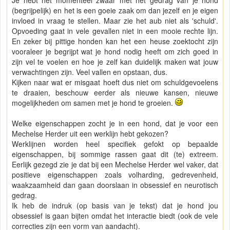
Je hebt het momenteel zwaar met het gedrag van je hond
(begrijpelijk) en het is een goeie zaak om dan jezelf en je eigen
invloed in vraag te stellen. Maar zie het aub niet als 'schuld'.
Opvoeding gaat in vele gevallen niet in een mooie rechte lijn.
En zeker bij pittige honden kan het een heuse zoektocht zijn
vooraleer je begrijpt wat je hond nodig heeft om zich goed in
zijn vel te voelen en hoe je zelf kan duidelijk maken wat jouw
verwachtingen zijn. Veel vallen en opstaan, dus.
Kijken naar wat er misgaat hoeft dus niet om schuldgevoelens
te draaien, beschouw eerder als nieuwe kansen, nieuwe
mogelijkheden om samen met je hond te groeien.
Welke eigenschappen zocht je in een hond, dat je voor een
Mechelse Herder uit een werklijn hebt gekozen?
Werklijnen worden heel specifiek gefokt op bepaalde
eigenschappen, bij sommige rassen gaat dit (te) extreem.
Eerlijk gezegd zie je dat bij een Mechelse Herder wel vaker, dat
positieve eigenschappen zoals volharding, gedrevenheid,
waakzaamheid dan gaan doorslaan in obsessief en neurotisch
gedrag.
Ik heb de indruk (op basis van je tekst) dat je hond jou
obsessief is gaan bijten omdat het interactie biedt (ook de vele
correcties zijn een vorm van aandacht).