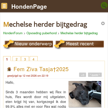
HondenPage
Mechelse herder bijtgedrag
HondenForum
>
Opvoeding puberhond
>
Mechelse herder bijtgedrag
1
2
3
4
Fem Ziva Tasja†2025
+0
" quote "
gewijzigd op 12 mei 2026 om 22:19
Hallo,
Sinds 3 maanden hebben wij Rex in
huis, Rex wordt door mij uitgelaten,
eten krijgt hij van, kortgezegd ik doe
99,9% alles met en voor Rex wat nodig