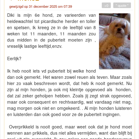
+0
" quote "
gewijzigd op 31 december 2025 om 07:39
Diki is mijn 6e hond, ze varieerden van
heidewachtel tot picardische herder en toller
en spetsen, ik kreeg ze in de leeftijd van 8
weken tot 11 maanden, 11 maanden zou
dus midden in de puberteit moeten zijn ,
vreselijk lastige leeftijd,enzv.
Eerlijk?
Ik heb nooit iets vd puberteit bij welke hond
dan ook gemerkt. Het waren zowel reuen als teven. Maar zoals
hier zo vaak beschreven wordt, dat heb ik nooit gemerkt. Nu
zijn al mijn honden, ja ook mij kleintje opgevoed als honden,
dat zal zeker geholpen hebben. Zoals jij zegt strak opgevoed,
maar ook consequent en rechtvaardig, wat vandaag niet mag,
mag morgen ook niet en omgekeerd. . Al mijn honden luisteren
en luisterden dan ook goed voor ze de puberteit ingingen.
Overprikkeld is nooit goed, maar weet ook dat je hond moet
wennen aan prikkels, dus niet alles vermijden, want dan blijft bij