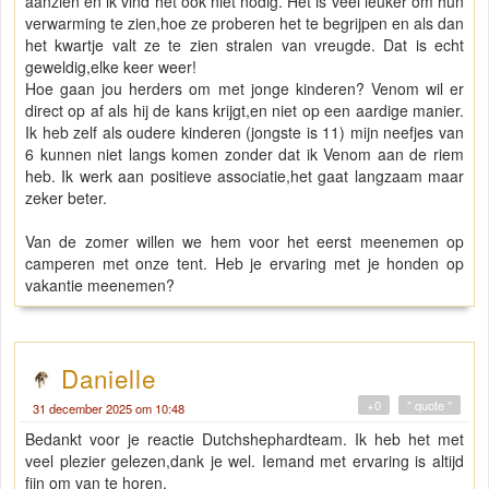
aanzien en ik vind het ook niet nodig. Het is veel leuker om hun
verwarming te zien,hoe ze proberen het te begrijpen en als dan
het kwartje valt ze te zien stralen van vreugde. Dat is echt
geweldig,elke keer weer!
Hoe gaan jou herders om met jonge kinderen? Venom wil er
direct op af als hij de kans krijgt,en niet op een aardige manier.
Ik heb zelf als oudere kinderen (jongste is 11) mijn neefjes van
6 kunnen niet langs komen zonder dat ik Venom aan de riem
heb. Ik werk aan positieve associatie,het gaat langzaam maar
zeker beter.
Van de zomer willen we hem voor het eerst meenemen op
camperen met onze tent. Heb je ervaring met je honden op
vakantie meenemen?
Danielle
+0
" quote "
31 december 2025 om 10:48
Bedankt voor je reactie Dutchshephardteam. Ik heb het met
veel plezier gelezen,dank je wel. Iemand met ervaring is altijd
fijn om van te horen.