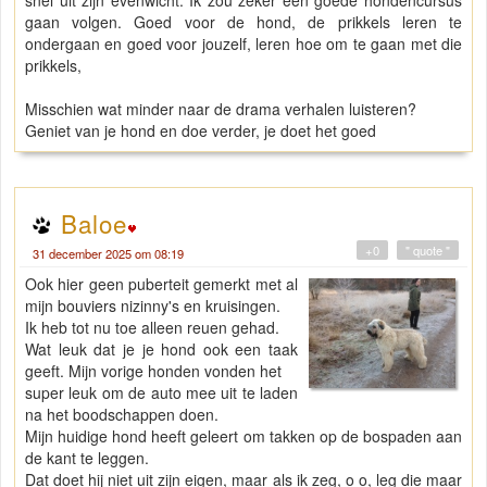
snel uit zijn evenwicht. Ik zou zeker een goede hondencursus
gaan volgen. Goed voor de hond, de prikkels leren te
ondergaan en goed voor jouzelf, leren hoe om te gaan met die
prikkels,
Misschien wat minder naar de drama verhalen luisteren?
Geniet van je hond en doe verder, je doet het goed
Baloe
+0
" quote "
31 december 2025 om 08:19
Ook hier geen puberteit gemerkt met al
mijn bouviers nizinny's en kruisingen.
Ik heb tot nu toe alleen reuen gehad.
Wat leuk dat je je hond ook een taak
geeft. Mijn vorige honden vonden het
super leuk om de auto mee uit te laden
na het boodschappen doen.
Mijn huidige hond heeft geleert om takken op de bospaden aan
de kant te leggen.
Dat doet hij niet uit zijn eigen, maar als ik zeg, o o, leg die maar