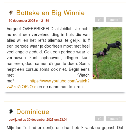
Botteke en Big Winnie
+0
" quote "
30 december 2025 om 21:59
Vergeet OVERPRIKKELD alsjeblieft. Je hebt
nu echt een vervelend ding in huis die van
alles wil en het liefst allemaal te gelijk. Is ff
een periode waar je doorheen moet met heel
veel engele geduld. Ook een periode waar je
vertouwen kunt opbouwen, dingen kunt
aanleren, door samen dingen te doen. Soms
helpt een cursus soms ook niet. Begin eens
met "Watch
me"
https://www.youtube.com/watch?
v=2zeZrOPzO-c
en de naam aan te leren.
Dominique
+0
" quote "
gewijzigd op 30 december 2025 om 23:04
Mijn familie had er eentje en daar heb ik vaak op gepast. Dat