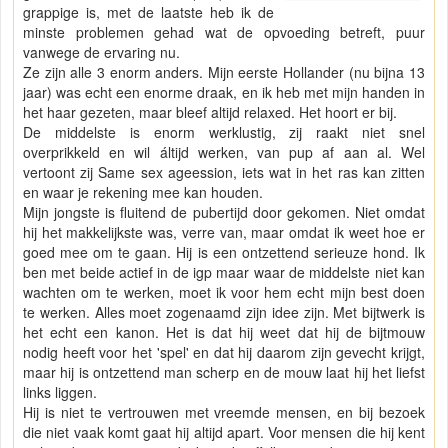
grappige is, met de laatste heb ik de
minste problemen gehad wat de opvoeding betreft, puur
vanwege de ervaring nu.
Ze zijn alle 3 enorm anders. Mijn eerste Hollander (nu bijna 13
jaar) was echt een enorme draak, en ik heb met mijn handen in
het haar gezeten, maar bleef altijd relaxed. Het hoort er bij.
De middelste is enorm werklustig, zij raakt niet snel
overprikkeld en wil áltijd werken, van pup af aan al. Wel
vertoont zij Same sex ageession, iets wat in het ras kan zitten
en waar je rekening mee kan houden.
Mijn jongste is fluitend de pubertijd door gekomen. Niet omdat
hij het makkelijkste was, verre van, maar omdat ik weet hoe er
goed mee om te gaan. Hij is een ontzettend serieuze hond. Ik
ben met beide actief in de igp maar waar de middelste niet kan
wachten om te werken, moet ik voor hem echt mijn best doen
te werken. Alles moet zogenaamd zijn idee zijn. Met bijtwerk is
het echt een kanon. Het is dat hij weet dat hij de bijtmouw
nodig heeft voor het 'spel' en dat hij daarom zijn gevecht krijgt,
maar hij is ontzettend man scherp en de mouw laat hij het liefst
links liggen.
Hij is niet te vertrouwen met vreemde mensen, en bij bezoek
die niet vaak komt gaat hij altijd apart. Voor mensen die hij kent