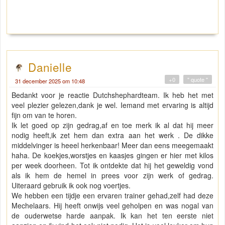
Danielle
+0
" quote "
31 december 2025 om 10:48
Bedankt voor je reactie Dutchshephardteam. Ik heb het met
veel plezier gelezen,dank je wel. Iemand met ervaring is altijd
fijn om van te horen.
Ik let goed op zijn gedrag,af en toe merk ik al dat hij meer
nodig heeft,ik zet hem dan extra aan het werk . De dikke
middelvinger is heeel herkenbaar! Meer dan eens meegemaakt
haha. De koekjes,worstjes en kaasjes gingen er hier met kilos
per week doorheen. Tot ik ontdekte dat hij het geweldig vond
als ik hem de hemel in prees voor zijn werk of gedrag.
Uiteraard gebruik ik ook nog voertjes.
We hebben een tijdje een ervaren trainer gehad,zelf had deze
Mechelaars. Hij heeft onwijs veel geholpen en was nogal van
de ouderwetse harde aanpak. Ik kan het ten eerste niet