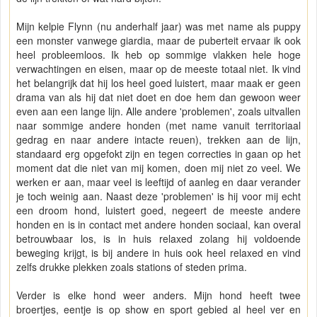
Mijn kelpie Flynn (nu anderhalf jaar) was met name als puppy
een monster vanwege giardia, maar de puberteit ervaar ik ook
heel probleemloos. Ik heb op sommige vlakken hele hoge
verwachtingen en eisen, maar op de meeste totaal niet. Ik vind
het belangrijk dat hij los heel goed luistert, maar maak er geen
drama van als hij dat niet doet en doe hem dan gewoon weer
even aan een lange lijn. Alle andere 'problemen', zoals uitvallen
naar sommige andere honden (met name vanuit territoriaal
gedrag en naar andere intacte reuen), trekken aan de lijn,
standaard erg opgefokt zijn en tegen correcties in gaan op het
moment dat die niet van mij komen, doen mij niet zo veel. We
werken er aan, maar veel is leeftijd of aanleg en daar verander
je toch weinig aan. Naast deze 'problemen' is hij voor mij echt
een droom hond, luistert goed, negeert de meeste andere
honden en is in contact met andere honden sociaal, kan overal
betrouwbaar los, is in huis relaxed zolang hij voldoende
beweging krijgt, is bij andere in huis ook heel relaxed en vind
zelfs drukke plekken zoals stations of steden prima.
Verder is elke hond weer anders. Mijn hond heeft twee
broertjes, eentje is op show en sport gebied al heel ver en