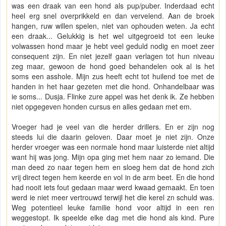
was een draak van een hond als pup/puber. Inderdaad echt
heel erg snel overprikkeld en dan vervelend. Aan de broek
hangen, ruw willen spelen, niet van ophouden weten. Ja echt
een draak... Gelukkig is het wel uitgegroeid tot een leuke
volwassen hond maar je hebt veel geduld nodig en moet zeer
consequent zijn. En niet jezelf gaan verlagen tot hun niveau
zeg maar, gewoon de hond goed behandelen ook al is het
soms een asshole. Mijn zus heeft echt tot huilend toe met de
handen in het haar gezeten met die hond. Onhandelbaar was
ie soms... Dusja. Flinke zure appel was het denk ik. Ze hebben
niet opgegeven honden cursus en alles gedaan met em.
Vroeger had je veel van die herder drillers. En er zijn nog
steeds lui die daarin geloven. Daar moet je niet zijn. Onze
herder vroeger was een normale hond maar luisterde niet altijd
want hij was jong. Mijn opa ging met hem naar zo iemand. Die
man deed zo naar tegen hem en sloeg hem dat de hond zich
vrij direct tegen hem keerde en vol in de arm beet. En die hond
had nooit iets fout gedaan maar werd kwaad gemaakt. En toen
werd ie niet meer vertrouwd terwijl het die kerel zn schuld was.
Weg potentieel leuke familie hond voor altijd in een ren
weggestopt. Ik speelde elke dag met die hond als kind. Pure