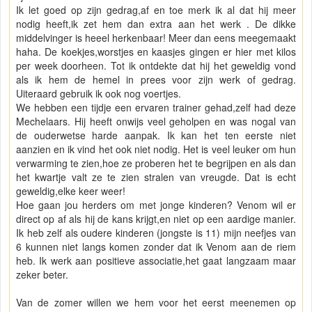
Ik let goed op zijn gedrag,af en toe merk ik al dat hij meer
nodig heeft,ik zet hem dan extra aan het werk . De dikke
middelvinger is heeel herkenbaar! Meer dan eens meegemaakt
haha. De koekjes,worstjes en kaasjes gingen er hier met kilos
per week doorheen. Tot ik ontdekte dat hij het geweldig vond
als ik hem de hemel in prees voor zijn werk of gedrag.
Uiteraard gebruik ik ook nog voertjes.
We hebben een tijdje een ervaren trainer gehad,zelf had deze
Mechelaars. Hij heeft onwijs veel geholpen en was nogal van
de ouderwetse harde aanpak. Ik kan het ten eerste niet
aanzien en ik vind het ook niet nodig. Het is veel leuker om hun
verwarming te zien,hoe ze proberen het te begrijpen en als dan
het kwartje valt ze te zien stralen van vreugde. Dat is echt
geweldig,elke keer weer!
Hoe gaan jou herders om met jonge kinderen? Venom wil er
direct op af als hij de kans krijgt,en niet op een aardige manier.
Ik heb zelf als oudere kinderen (jongste is 11) mijn neefjes van
6 kunnen niet langs komen zonder dat ik Venom aan de riem
heb. Ik werk aan positieve associatie,het gaat langzaam maar
zeker beter.
Van de zomer willen we hem voor het eerst meenemen op