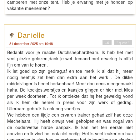
camperen met onze tent. Heb je ervaring met je honden op
vakantie meenemen?
Danielle
+0
" quote "
31 december 2025 om 10:48
Bedankt voor je reactie Dutchshephardteam. Ik heb het met
veel plezier gelezen,dank je wel. Iemand met ervaring is altijd
fijn om van te horen.
Ik let goed op zijn gedrag,af en toe merk ik al dat hij meer
nodig heeft,ik zet hem dan extra aan het werk . De dikke
middelvinger is heeel herkenbaar! Meer dan eens meegemaakt
haha. De koekjes,worstjes en kaasjes gingen er hier met kilos
per week doorheen. Tot ik ontdekte dat hij het geweldig vond
als ik hem de hemel in prees voor zijn werk of gedrag.
Uiteraard gebruik ik ook nog voertjes.
We hebben een tijdje een ervaren trainer gehad,zelf had deze
Mechelaars. Hij heeft onwijs veel geholpen en was nogal van
de ouderwetse harde aanpak. Ik kan het ten eerste niet
aanzien en ik vind het ook niet nodig. Het is veel leuker om hun
verwarming te zien,hoe ze proberen het te begrijpen en als dan