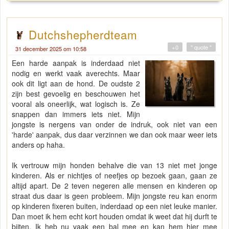
Dutchshepherdteam
+0
" quote "
31 december 2025 om 10:58
Een harde aanpak is inderdaad niet
nodig en werkt vaak averechts. Maar
ook dit ligt aan de hond. De oudste 2
zijn best gevoelig en beschouwen het
vooral als oneerlijk, wat logisch is. Ze
snappen dan immers iets niet. Mijn
jongste is nergens van onder de indruk, ook niet van een
'harde' aanpak, dus daar verzinnen we dan ook maar weer iets
anders op haha.
Ik vertrouw mijn honden behalve die van 13 niet met jonge
kinderen. Als er nichtjes of neefjes op bezoek gaan, gaan ze
altijd apart. De 2 teven negeren alle mensen en kinderen op
straat dus daar is geen probleem. Mijn jongste reu kan enorm
op kinderen fixeren buiten, inderdaad op een niet leuke manier.
Dan moet ik hem echt kort houden omdat ik weet dat hij durft te
bijten. Ik heb nu vaak een bal mee en kan hem hier mee