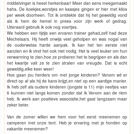
middelvinger is heeel herkenbaar! Meer dan eens meegemaakt
haha. De koekjes,worstjes en kaasjes gingen er hier met kilos
per week doorheen. Tot ik ontdekte dat hij het geweldig vond
als ik hem de hemel in prees voor zijn werk of gedrag.
Uiteraard gebruik ik ook nog voertjes.
We hebben een tijdje een ervaren trainer gehad,zelf had deze
Mechelaars. Hij heeft onwijs veel geholpen en was nogal van
de ouderwetse harde aanpak. Ik kan het ten eerste niet
aanzien en ik vind het ook niet nodig. Het is veel leuker om hun
verwarming te zien,hoe ze proberen het te begrijpen en als dan
het kwartje valt ze te zien stralen van vreugde. Dat is echt
geweldig,elke keer weer!
Hoe gaan jou herders om met jonge kinderen? Venom wil er
direct op af als hij de kans krijgt,en niet op een aardige manier.
Ik heb zelf als oudere kinderen (jongste is 11) mijn neefjes van
6 kunnen niet langs komen zonder dat ik Venom aan de riem
heb. Ik werk aan positieve associatie,het gaat langzaam maar
zeker beter.
Van de zomer willen we hem voor het eerst meenemen op
camperen met onze tent. Heb je ervaring met je honden op
vakantie meenemen?