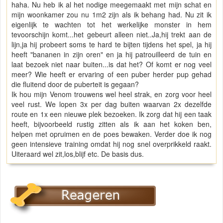
haha. Nu heb ik al het nodige meegemaakt met mijn schat en
mijn woonkamer zou nu 1m2 zijn als ik behang had. Nu zit ik
eigenlijk te wachten tot het werkelijke monster in hem
tevoorschijn komt...het gebeurt alleen niet..Ja,hij trekt aan de
lijn,ja hij probeert soms te hard te bijten tijdens het spel, ja hij
heeft "bananen in zijn oren" en ja hij patrouilleerd de tuin en
laat bezoek niet naar buiten...is dat het? Of komt er nog veel
meer? Wie heeft er ervaring of een puber herder pup gehad
die fluitend door de puberteit is gegaan?
Ik hou mijn Venom trouwens wel heel strak, en zorg voor heel
veel rust. We lopen 3x per dag buiten waarvan 2x dezelfde
route en 1x een nieuwe plek bezoeken. Ik zorg dat hij een taak
heeft, bijvoorbeeld rustig zitten als ik aan het koken ben,
helpen met opruimen en de poes bewaken. Verder doe ik nog
geen intensieve training omdat hij nog snel overprikkeld raakt.
Uiteraard wel zit,los,blijf etc. De basis dus.