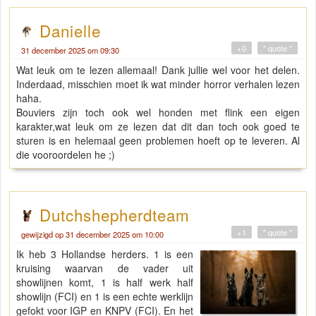
Danielle
+0
" quote "
31 december 2025 om 09:30
Wat leuk om te lezen allemaal! Dank jullie wel voor het delen.
Inderdaad, misschien moet ik wat minder horror verhalen lezen
haha.
Bouviers zijn toch ook wel honden met flink een eigen
karakter,wat leuk om ze lezen dat dit dan toch ook goed te
sturen is en helemaal geen problemen hoeft op te leveren. Al
die vooroordelen he ;)
Dutchshepherdteam
+1
" quote "
gewijzigd op 31 december 2025 om 10:00
Ik heb 3 Hollandse herders. 1 is een
kruising waarvan de vader uit
showlijnen komt, 1 is half werk half
showlijn (FCI) en 1 is een echte werklijn
gefokt voor IGP en KNPV (FCI). En het