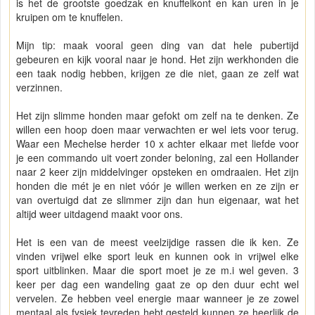
is het de grootste goedzak en knuffelkont en kan uren in je
kruipen om te knuffelen.
Mijn tip: maak vooral geen ding van dat hele pubertijd
gebeuren en kijk vooral naar je hond. Het zijn werkhonden die
een taak nodig hebben, krijgen ze die niet, gaan ze zelf wat
verzinnen.
Het zijn slimme honden maar gefokt om zelf na te denken. Ze
willen een hoop doen maar verwachten er wel iets voor terug.
Waar een Mechelse herder 10 x achter elkaar met liefde voor
je een commando uit voert zonder beloning, zal een Hollander
naar 2 keer zijn middelvinger opsteken en omdraaien. Het zijn
honden die mét je en niet vóór je willen werken en ze zijn er
van overtuigd dat ze slimmer zijn dan hun eigenaar, wat het
altijd weer uitdagend maakt voor ons.
Het is een van de meest veelzijdige rassen die ik ken. Ze
vinden vrijwel elke sport leuk en kunnen ook in vrijwel elke
sport uitblinken. Maar die sport moet je ze m.i wel geven. 3
keer per dag een wandeling gaat ze op den duur echt wel
vervelen. Ze hebben veel energie maar wanneer je ze zowel
mentaal als fysiek tevreden hebt gesteld kunnen ze heerlijk de