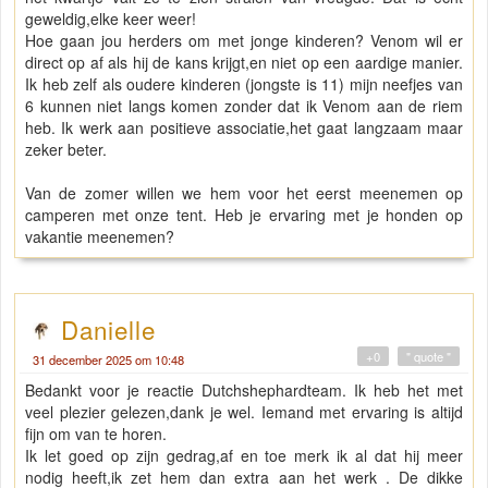
geweldig,elke keer weer!
Hoe gaan jou herders om met jonge kinderen? Venom wil er
direct op af als hij de kans krijgt,en niet op een aardige manier.
Ik heb zelf als oudere kinderen (jongste is 11) mijn neefjes van
6 kunnen niet langs komen zonder dat ik Venom aan de riem
heb. Ik werk aan positieve associatie,het gaat langzaam maar
zeker beter.
Van de zomer willen we hem voor het eerst meenemen op
camperen met onze tent. Heb je ervaring met je honden op
vakantie meenemen?
Danielle
+0
" quote "
31 december 2025 om 10:48
Bedankt voor je reactie Dutchshephardteam. Ik heb het met
veel plezier gelezen,dank je wel. Iemand met ervaring is altijd
fijn om van te horen.
Ik let goed op zijn gedrag,af en toe merk ik al dat hij meer
nodig heeft,ik zet hem dan extra aan het werk . De dikke