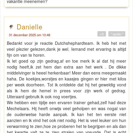
vakantie meenemen?
Danielle
+0
" quote "
31 december 2025 om 10:48
Bedankt voor je reactie Dutchshephardteam. Ik heb het met
veel plezier gelezen,dank je wel. Iemand met ervaring is altijd
fijn om van te horen.
Ik let goed op zijn gedrag,af en toe merk ik al dat hij meer
nodig heeft,ik zet hem dan extra aan het werk . De dikke
middelvinger is heeel herkenbaar! Meer dan eens meegemaakt
haha. De koekjes,worstjes en kaasjes gingen er hier met kilos
per week doorheen. Tot ik ontdekte dat hij het geweldig vond
als ik hem de hemel in prees voor zijn werk of gedrag.
Uiteraard gebruik ik ook nog voertjes.
We hebben een tijdje een ervaren trainer gehad,zelf had deze
Mechelaars. Hij heeft onwijs veel geholpen en was nogal van
de ouderwetse harde aanpak. Ik kan het ten eerste niet
aanzien en ik vind het ook niet nodig. Het is veel leuker om hun
verwarming te zien,hoe ze proberen het te begrijpen en als dan
het kwartje valt ze te zien stralen van vreugde. Dat is echt