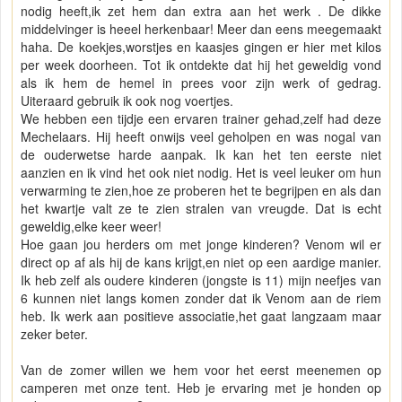
nodig heeft,ik zet hem dan extra aan het werk . De dikke
middelvinger is heeel herkenbaar! Meer dan eens meegemaakt
haha. De koekjes,worstjes en kaasjes gingen er hier met kilos
per week doorheen. Tot ik ontdekte dat hij het geweldig vond
als ik hem de hemel in prees voor zijn werk of gedrag.
Uiteraard gebruik ik ook nog voertjes.
We hebben een tijdje een ervaren trainer gehad,zelf had deze
Mechelaars. Hij heeft onwijs veel geholpen en was nogal van
de ouderwetse harde aanpak. Ik kan het ten eerste niet
aanzien en ik vind het ook niet nodig. Het is veel leuker om hun
verwarming te zien,hoe ze proberen het te begrijpen en als dan
het kwartje valt ze te zien stralen van vreugde. Dat is echt
geweldig,elke keer weer!
Hoe gaan jou herders om met jonge kinderen? Venom wil er
direct op af als hij de kans krijgt,en niet op een aardige manier.
Ik heb zelf als oudere kinderen (jongste is 11) mijn neefjes van
6 kunnen niet langs komen zonder dat ik Venom aan de riem
heb. Ik werk aan positieve associatie,het gaat langzaam maar
zeker beter.
Van de zomer willen we hem voor het eerst meenemen op
camperen met onze tent. Heb je ervaring met je honden op