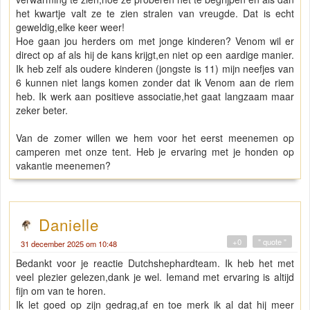
het kwartje valt ze te zien stralen van vreugde. Dat is echt
geweldig,elke keer weer!
Hoe gaan jou herders om met jonge kinderen? Venom wil er
direct op af als hij de kans krijgt,en niet op een aardige manier.
Ik heb zelf als oudere kinderen (jongste is 11) mijn neefjes van
6 kunnen niet langs komen zonder dat ik Venom aan de riem
heb. Ik werk aan positieve associatie,het gaat langzaam maar
zeker beter.
Van de zomer willen we hem voor het eerst meenemen op
camperen met onze tent. Heb je ervaring met je honden op
vakantie meenemen?
Danielle
+0
" quote "
31 december 2025 om 10:48
Bedankt voor je reactie Dutchshephardteam. Ik heb het met
veel plezier gelezen,dank je wel. Iemand met ervaring is altijd
fijn om van te horen.
Ik let goed op zijn gedrag,af en toe merk ik al dat hij meer