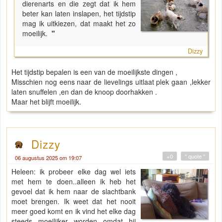
dierenarts en die zegt dat ik hem
beter kan laten inslapen, het tijdstip
mag ik uitkiezen, dat maakt het zo
moeilijk.
"
Dizzy
Het tijdstip bepalen is een van de moeilijkste dingen ,
Misschien nog eens naar de lievelings uitlaat plek gaan ,lekker
laten snuffelen ,en dan de knoop doorhakken .
Maar het blijft moeilijk.
Dizzy
+0
" quote "
06 augustus 2025 om 19:07
Heleen: ik probeer elke dag wel iets
met hem te doen..alleen ik heb het
gevoel dat ik hem naar de slachtbank
moet brengen. Ik weet dat het nooit
meer goed komt en ik vind het elke dag
steeds moeilijker worden omdat hij