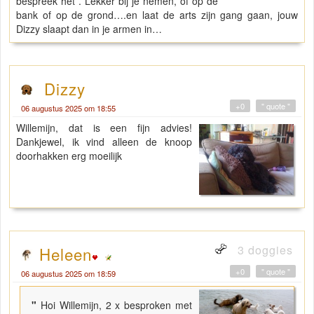
bespreek het . Lekker bij je nemen, of op de
bank of op de grond….en laat de arts zijn gang gaan, jouw
Dizzy slaapt dan in je armen in…
Dizzy
+0
" quote "
06 augustus 2025 om 18:55
Willemijn, dat is een fijn advies!
Dankjewel, ik vind alleen de knoop
doorhakken erg moeilijk
3 doggies
Heleen
+0
" quote "
06 augustus 2025 om 18:59
"
Hoi Willemijn, 2 x besproken met