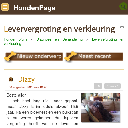
HondenPage
Leververgroting en verkleuring
HondenForum
>
Diagnose en Behandeling
>
Leververgroting en
verkleuring
Dizzy
+0
" quote "
06 augustus 2025 om 16:26
Beste allen,
Ik heb heel lang niet meer gepost,
maar Dizzy is inmiddels alweer 15.5
jaar. Na een bloedtest en een buikscan
is na voren gekomen dat hij een
vergroting heeft van de lever en