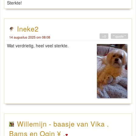
Sterkte!
Ineke2
+0
" quote "
14 augustus 2025 om 08:08
Wat verdrietig, heel veel sterkte.
Willemijn - baasje van Vika .
Bams en Ogin ¥ .