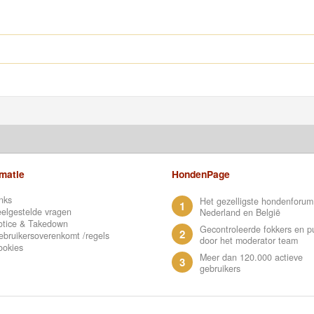
rmatie
HondenPage
nks
Het gezelligste hondenforum
1
elgestelde vragen
Nederland en België
otice & Takedown
Gecontroleerde fokkers en p
2
bruikersoverenkomt /regels
door het moderator team
ookies
Meer dan 120.000 actieve
3
gebruikers