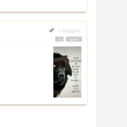
1 doggies
+0
" quote "