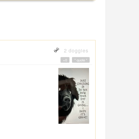
2 doggies
+0
" quote "