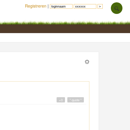
Registreren
|
+0
" quote "