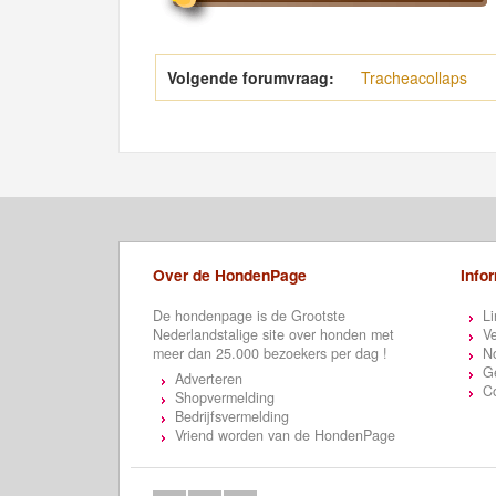
Volgende forumvraag:
Tracheacollaps
Over de HondenPage
Info
De hondenpage is de Grootste
Li
Nederlandstalige site over honden met
Ve
meer dan 25.000 bezoekers per dag !
N
Ge
Adverteren
C
Shopvermelding
Bedrijfsvermelding
Vriend worden van de HondenPage