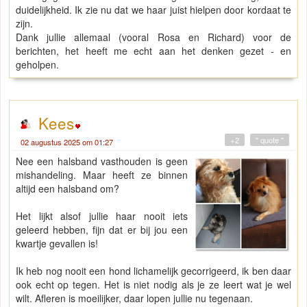
duidelijkheid. Ik zie nu dat we haar juist hielpen door kordaat te
zijn.
Dank jullie allemaal (vooral Rosa en Richard) voor de
berichten, het heeft me echt aan het denken gezet - en
geholpen.
Kees
+2
" quote "
02 augustus 2025 om 01:27
Nee een halsband vasthouden is geen
mishandeling. Maar heeft ze binnen
altijd een halsband om?
Het lijkt alsof jullie haar nooit iets
geleerd hebben, fijn dat er bij jou een
kwartje gevallen is!
Ik heb nog nooit een hond lichamelijk gecorrigeerd, ik ben daar
ook echt op tegen. Het is niet nodig als je ze leert wat je wel
wilt. Afleren is moeilijker, daar lopen jullie nu tegenaan.