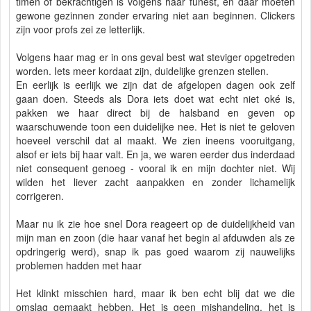
timen of bekrachtigen is volgens haar funest, en daar moeten
gewone gezinnen zonder ervaring niet aan beginnen. Clickers
zijn voor profs zei ze letterlijk.
Volgens haar mag er in ons geval best wat steviger opgetreden
worden. Iets meer kordaat zijn, duidelijke grenzen stellen.
En eerlijk is eerlijk we zijn dat de afgelopen dagen ook zelf
gaan doen. Steeds als Dora iets doet wat echt niet oké is,
pakken we haar direct bij de halsband en geven op
waarschuwende toon een duidelijke nee. Het is niet te geloven
hoeveel verschil dat al maakt. We zien ineens vooruitgang,
alsof er iets bij haar valt. En ja, we waren eerder dus inderdaad
niet consequent genoeg - vooral ik en mijn dochter niet. Wij
wilden het liever zacht aanpakken en zonder lichamelijk
corrigeren.
Maar nu ik zie hoe snel Dora reageert op de duidelijkheid van
mijn man en zoon (die haar vanaf het begin al afduwden als ze
opdringerig werd), snap ik pas goed waarom zij nauwelijks
problemen hadden met haar
Het klinkt misschien hard, maar ik ben echt blij dat we die
omslag gemaakt hebben. Het is geen mishandeling, het is