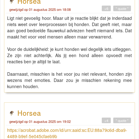
Horsea
+6
" quote "
gewijzigd op 01 augustus 2025 om 18:08
Ligt niet gevoelig hoor. Maar uit je reactie blijkt dat je inderdaad
niets weet over leerprocessen bij honden. Dat geeft niet, maar
aan goed bedoelde flauwekul adviezen heeft niemand iets. Dat
maakt het voor veel mensen alleen maar verwarrend.
Voor de duidelijkheid: je kunt honden wel degelijk iets uitleggen.
Ze zijn niet achterlijk. Als jij een hond alleen opvoedt met
reacties ben je altijd te laat.
Daarnaast, misschien is het voor jou niet relevant, honden zijn
wezens met emoties. Daar zou je misschien rekening mee
kunnen houden.
Horsea
+4
" quote "
gewijzigd op 01 augustus 2025 om 19:02
https://acrobat.adobe.com/id/urn:aaid:sc:EU:88a79c6d-dba9-
4489-b9ef-5e045cfaeb9b