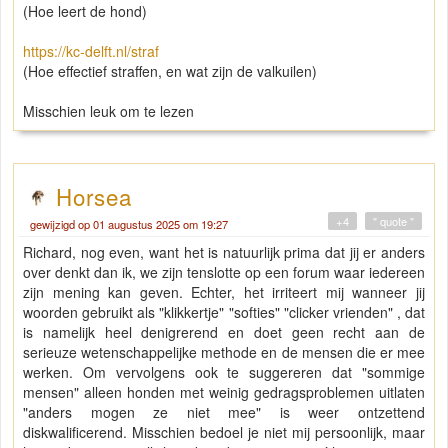
(Hoe leert de hond)
https://kc-delft.nl/straf
(Hoe effectief straffen, en wat zijn de valkuilen)
Misschien leuk om te lezen
Horsea
+4
" quote "
gewijzigd op 01 augustus 2025 om 19:27
Richard, nog even, want het is natuurlijk prima dat jij er anders
over denkt dan ik, we zijn tenslotte op een forum waar iedereen
zijn mening kan geven. Echter, het irriteert mij wanneer jij
woorden gebruikt als "klikkertje" "softies" "clicker vrienden" , dat
is namelijk heel denigrerend en doet geen recht aan de
serieuze wetenschappelijke methode en de mensen die er mee
werken. Om vervolgens ook te suggereren dat "sommige
mensen" alleen honden met weinig gedragsproblemen uitlaten
"anders mogen ze niet mee" is weer ontzettend
diskwalificerend. Misschien bedoel je niet mij persoonlijk, maar