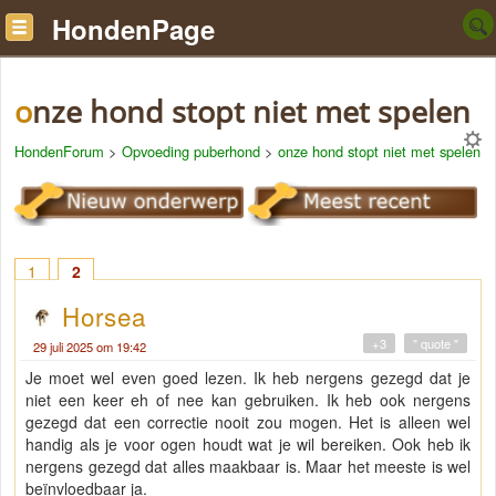
HondenPage
onze hond stopt niet met spelen
HondenForum
>
Opvoeding puberhond
>
onze hond stopt niet met spelen
1
2
Horsea
+3
" quote "
29 juli 2025 om 19:42
Je moet wel even goed lezen. Ik heb nergens gezegd dat je
niet een keer eh of nee kan gebruiken. Ik heb ook nergens
gezegd dat een correctie nooit zou mogen. Het is alleen wel
handig als je voor ogen houdt wat je wil bereiken. Ook heb ik
nergens gezegd dat alles maakbaar is. Maar het meeste is wel
beïnvloedbaar ja.