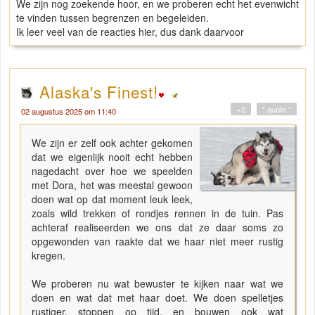
We zijn nog zoekende hoor, en we proberen echt het evenwicht
te vinden tussen begrenzen en begeleiden.
Ik leer veel van de reacties hier, dus dank daarvoor
Alaska's Finest!
+2
" quote "
02 augustus 2025 om 11:40
We zijn er zelf ook achter gekomen
dat we eigenlijk nooit echt hebben
nagedacht over hoe we speelden
met Dora, het was meestal gewoon
doen wat op dat moment leuk leek,
zoals wild trekken of rondjes rennen in de tuin. Pas
achteraf realiseerden we ons dat ze daar soms zo
opgewonden van raakte dat we haar niet meer rustig
kregen.
We proberen nu wat bewuster te kijken naar wat we
doen en wat dat met haar doet. We doen spelletjes
rustiger, stoppen op tijd, en bouwen ook wat