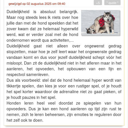
+5
" quote "
gewijzigd op 02 augustus 2025 om 09:40
Duidelijkheid is absoluut belangrijk.
Maar nog steeds lees ik niets over hoe
jullie dan met de hond speelden dat het
zover kwam dat ze helemaal hyperwild
werd, wat er verder zoal met de hond
ondernomen wordt qua activiteiten,...
Duidelijkheid gaat niet alleen over ongewenst gedrag
stopzetten, maar hoe je zelf leert waar het ongewenste gedrag
vandaan komt en dus voor jezelf duidelijkheid schept vòòr het
misloopt. Dan zit de duidelijkheid niet in het afleren maar in het
aanleren, het opvoeden, het opbouwen van een fijn en
respectvol samenleven.
Dus als voorbeeld: stel dat de hond helemaal hyper wordt van
tikkertje spelen, dan kies je voor een rustiger spel, of je houdt
het spel korter waardoor de adrenaline niet zo gaat pieken, of
je houdt pauzes in het spel.
Honden leren heel veel doordat ze spiegelen van hun
opvoeders. Dus je kan een hond aanleren op tijd zijn rust te
nemen, zich te leren beheersen, zijn emoties te reguleren door
het zelf ook te doen.