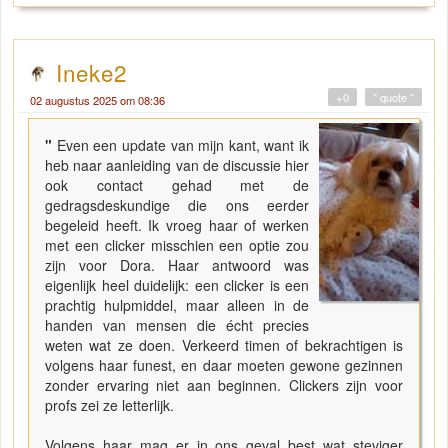
Ineke2
+0
" quote "
02 augustus 2025 om 08:36
"
Even een update van mijn kant, want ik
heb naar aanleiding van de discussie hier
ook contact gehad met de
gedragsdeskundige die ons eerder
begeleid heeft. Ik vroeg haar of werken
met een clicker misschien een optie zou
zijn voor Dora. Haar antwoord was
eigenlijk heel duidelijk: een clicker is een
prachtig hulpmiddel, maar alleen in de
handen van mensen die écht precies
weten wat ze doen. Verkeerd timen of bekrachtigen is
volgens haar funest, en daar moeten gewone gezinnen
zonder ervaring niet aan beginnen. Clickers zijn voor
profs zei ze letterlijk.
Volgens haar mag er in ons geval best wat steviger