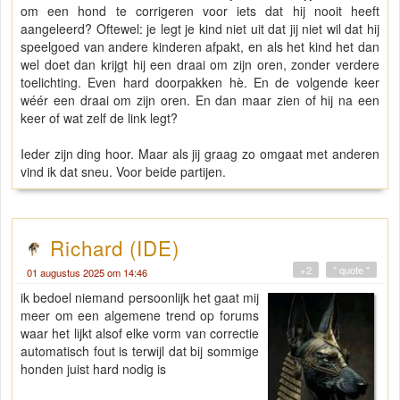
om een hond te corrigeren voor iets dat hij nooit heeft
aangeleerd? Oftewel: je legt je kind niet uit dat jij niet wil dat hij
speelgoed van andere kinderen afpakt, en als het kind het dan
wel doet dan krijgt hij een draai om zijn oren, zonder verdere
toelichting. Even hard doorpakken hè. En de volgende keer
wéér een draai om zijn oren. En dan maar zien of hij na een
keer of wat zelf de link legt?
Ieder zijn ding hoor. Maar als jij graag zo omgaat met anderen
vind ik dat sneu. Voor beide partijen.
Richard (IDE)
+2
" quote "
01 augustus 2025 om 14:46
ik bedoel niemand persoonlijk het gaat mij
meer om een algemene trend op forums
waar het lijkt alsof elke vorm van correctie
automatisch fout is terwijl dat bij sommige
honden juist hard nodig is