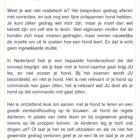
Weet je wat niet realistisch is? Het besproken gedrag afleren
met correcties, en ook nog een fijne ontspannen hond hebben.
Je kunt zéker gedrag wel vóór zijn, maar je moet dan wel
bereid zijn om zelf iets te leren. Veel eigenaren vinden dat de
honden zich maar moeten gedragen, maar nemen nauwelijks
de moeite om uit te zoeken hoe een hond leert. En dat is echt
geen ingewikkelde studie.
In Nederland heb je een bepaalde hondenschool die dat
concept begrijpt: als jij daar met je hond naartoe gaat krijg JIJ
les, en niet zozeer je hond. Bij het examen wordt JIJ
beoordeeld, en niet je hond. Het is niet relevant of je hond op
commando kan gaan zitten, het is relevant wat JIJ doet als je
hond op dat commando níet gaat zitten.
Het is ontzettend leuk om samen met je hond te leren en een
goede verstandhouding op te bouwen. Je hond de regels
áánleren, in plaats van niets doen en bij ongewenst gedrag
ineens op de proppen komen. Je kinderen leg je toch ook
dingen uit? Of laat je het ze zelf uitzoeken en als ze niet het
gewenste gedrag vertonen geef je ze een tik en laat je ze zelf