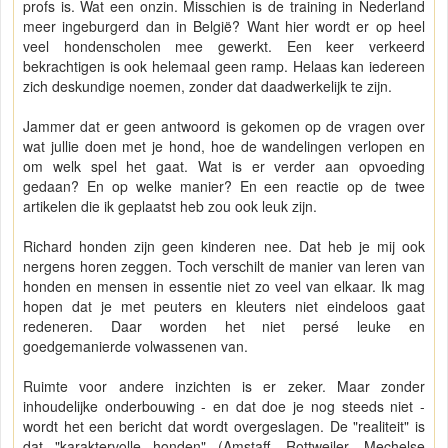
profs is. Wat een onzin. Misschien is de training in Nederland
meer ingeburgerd dan in België? Want hier wordt er op heel
veel hondenscholen mee gewerkt. Een keer verkeerd
bekrachtigen is ook helemaal geen ramp. Helaas kan iedereen
zich deskundige noemen, zonder dat daadwerkelijk te zijn.
Jammer dat er geen antwoord is gekomen op de vragen over
wat jullie doen met je hond, hoe de wandelingen verlopen en
om welk spel het gaat. Wat is er verder aan opvoeding
gedaan? En op welke manier? En een reactie op de twee
artikelen die ik geplaatst heb zou ook leuk zijn.
Richard honden zijn geen kinderen nee. Dat heb je mij ook
nergens horen zeggen. Toch verschilt de manier van leren van
honden en mensen in essentie niet zo veel van elkaar. Ik mag
hopen dat je met peuters en kleuters niet eindeloos gaat
redeneren. Daar worden het niet persé leuke en
goedgemanierde volwassenen van.
Ruimte voor andere inzichten is er zeker. Maar zonder
inhoudelijke onderbouwing - en dat doe je nog steeds niet -
wordt het een bericht dat wordt overgeslagen. De "realiteit" is
dat "karaktervolle honden" (Amstaff, Rottweiler, Mechelse