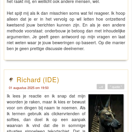
het raakt mij, en wellicht ook andere mensen, wèl.
Het spijt mij als ik dan misschien soms wat fel reageer. Ik hoop
alleen dat je er in het vervolg op wil letten hoe ontzettend
kwetsend jouw berichten kunnen zijn. En als je een andere
methode voorstaat: onderbouw je betoog dan met inhoudelijke
argumenten. Je geeft geen antwoord op mijn vragen en laat
niet weten waar je jouw beweringen op baseert. Op die manier
ben je geen prettige discussie deelnemer.
Richard (IDE)
+4
" quote "
01 augustus 2025 om 19:50
Ik lees je reactie en ik snap dat mijn
woorden je raken, maar ik kies er bewust
voor om dingen bij naam te noemen. Als
ik termen gebruik als clickervrienden of
softies, dan doel ik op een aanpak
waarvan ik vind dat die in sommige
situaties simpelweg tekortschiet. Dat is