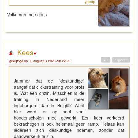
yooop
Volkomen mee eens
Kees
+0
" quote "
gewijzigd op 03 augustus 2025 om 22:22
Jammer dat de "deskundige"
aangaf dat clickertraining voor profs
is. Wat een onzin. Misschien is de
training in Nederland meer
ingeburgerd dan in België? Want
hier wordt er op heel veel
hondenscholen mee gewerkt. Een keer verkeerd
bekrachtigen is ook helemaal geen ramp. Helaas kan
iedereen zich deskundige noemen, zonder dat
daadwerkelijk te zijn.