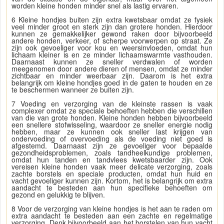
worden kleine honden minder snel als lastig ervaren.
6 Kleine hondjes buiten zijn extra kwetsbaar omdat ze fysiek
veel minder groot en sterk zijn dan grotere honden. Hierdoor
kunnen ze gemakkelijker gewond raken door bijvoorbeeld
andere honden, verkeer, of scherpe voorwerpen op straat. Ze
zijn ook gevoeliger voor kou en weersinvloeden, omdat hun
lichaam kleiner is en ze minder lichaamswarmte vasthouden.
Daarnaast kunnen ze sneller verdwalen of worden
meegenomen door andere dieren of mensen, omdat ze minder
zichtbaar en minder weerbaar zijn. Daarom is het extra
belangrijk om kleine hondjes goed in de gaten te houden en ze
te beschermen wanneer ze buiten zijn.
7 Voeding en verzorging van de kleinste rassen is vaak
complexer omdat ze speciale behoeften hebben die verschillen
van die van grote honden. Kleine honden hebben bijvoorbeeld
een snellere stofwisseling, waardoor ze sneller energie nodig
hebben, maar ze kunnen ook sneller last krijgen van
ondervoeding of overvoeding als de voeding niet goed is
afgestemd. Daarnaast zijn ze gevoeliger voor bepaalde
gezondheidsproblemen, zoals tandheelkundige problemen,
omdat hun tanden en tandvlees kwetsbaarder zijn. Ook
vereisen kleine honden vaak meer delicate verzorging, zoals
zachte borstels en speciale producten, omdat hun huid en
vacht gevoeliger kunnen zijn. Kortom, het is belangrijk om extra
aandacht te besteden aan hun specifieke behoeften om
gezond en gelukkig te blijven.
8 Voor de verzorging van kleine hondjes is het aan te raden om
extra aandacht te besteden aan een zachte en regelmatige
verzorging. Denk bijvoorbeeld aan het borstelen van hun vacht