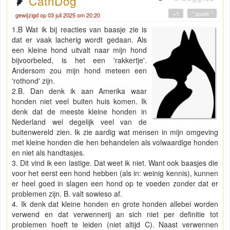
CatnDog
+1
" quote "
gewijzigd op 03 juli 2025 om 20:20
1.B Wat ik bij reacties van baasje zie is
dat er vaak lacherig wordt gedaan. Als
een kleine hond uitvalt naar mijn hond
bijvoorbeled, is het een 'rakkertje'.
Andersom zou mijn hond meteen een
'rothond' zijn.
2.B. Dan denk ik aan Amerika waar
honden niet veel buiten huis komen. Ik
denk dat de meeste kleine honden in
Nederland wel degelijk veel van de
buitenwereld zien. Ik zie aardig wat mensen in mijn omgeving
met kleine honden die hen behandelen als volwaardige honden
en niet als handtasjes.
3. Dit vind ik een lastige. Dat weet ik niet. Want ook baasjes die
voor het eerst een hond hebben (als in: weinig kennis), kunnen
er heel goed in slagen een hond op te voeden zonder dat er
problemen zijn. B. valt sowieso af.
4. Ik denk dat kleine honden en grote honden allebei worden
verwend en dat verwennerij an sich niet per definitie tot
problemen hoeft te leiden (niet altijd C). Naast verwennen