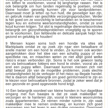
om klitten te voorkomen, vooral bij langharige rassen. Het is
ook belangrijk om hun tanden regelmatig te poetsen, omdat
kleine honden gevoelig kunnen zijn voor tandproblemen.
Daarnaast moet je letten op hun huid, die gevoeliger kan zijn,
en gebruik maken van geschikte verzorgingsproducten. Verder
is het goed om ze voorzichtig te behandelen en te beschermen
tegen kou en extreme weersomstandigheden, omdat ze snel
koud kunnen krijgen. Tot slot is regelmatige dierenartscontroles
belangrijk om gezondheidsproblemen vroegtijdig op te sporen
en te voorkomen. Een liefdevolle en delicate aanpak helpt hen
gezond en gelukkig te houden!
9 Mensen kopen soms toch een hondje via sites als
Marktplaats omdat ze op zoek zijn naar een betaalbare of
snelle manier om een hond te vinden. Ze kunnen ook worden
aangetrokken door het idee van een schattig puppy of een
specifieke ras, en misschien weten ze niet altijd goed welke
risico’s eraan verbonden zijn. Soms is het ook gewoon lastig
om via betrouwbare fokkers een hond te vinden, vooral als ze
snel een puppy willen. Daarnaast kunnen mensen zich niet
altijd bewust zijn van de mogelijke problemen, zoals slechte
omstandigheden bij de verkoper of het risico op illegale handel.
Het is daarom altijd belangrijk om goed geïnformeerd te zijn en
te kiezen voor betrouwbare bronnen, zodat je zeker weet dat je
een gezonde en goed opgevoede hond krijgt.
10 Een belangrijk voordeel van kleine honden in hun dagelijkse
omgang met hun baasjes is dat ze vaak makkelijker te
verzorgen en te hanteren zijn, vooral in kleinere woonruimtes
zoals appartementen. Ze nemen minder ruimte in, zijn vaak
makkelijker mee te nemen onderweg, en kunnen zich goed
aanpassen aan het leven in een drukke omgeving. Daarnaast