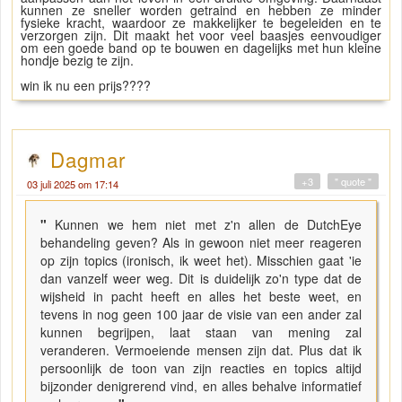
kunnen ze sneller worden getraind en hebben ze minder
fysieke kracht, waardoor ze makkelijker te begeleiden en te
verzorgen zijn. Dit maakt het voor veel baasjes eenvoudiger
om een goede band op te bouwen en dagelijks met hun kleine
hondje bezig te zijn.
win ik nu een prijs????
Dagmar
+3
" quote "
03 juli 2025 om 17:14
"
Kunnen we hem niet met z'n allen de DutchEye
behandeling geven? Als in gewoon niet meer reageren
op zijn topics (ironisch, ik weet het). Misschien gaat 'ie
dan vanzelf weer weg. Dit is duidelijk zo'n type dat de
wijsheid in pacht heeft en alles het beste weet, en
tevens in nog geen 100 jaar de visie van een ander zal
kunnen begrijpen, laat staan van mening zal
veranderen. Vermoeiende mensen zijn dat. Plus dat ik
persoonlijk de toon van zijn reacties en topics altijd
bijzonder denigrerend vind, en alles behalve informatief