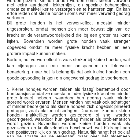
worden gezien. Kleine honden worden soms sneller verwend
met extra aandacht, lekkernijen, en speciale behandeling,
omdat ze makkelijker te verzorgen en te hanteren zijn. Dit kan
ertoe leiden dat kleine honden soms wat meer verwend gedrag
vertonen.
Bij grote honden is het verwen-effect meestal minder
uitgesproken, omdat mensen zich meer bewust zijn van de
kracht en de verantwoordelijkheid die bij een groter ras komt
kijken. Bovendien worden grote honden vaak strenger
opgevoed omdat ze meer fysieke kracht hebben en een
grotere impact kunnen maken.
Kortom, het verwen-effect is vaak sterker bij kleine honden, wat
kan bijdragen aan een meer ontspannen en liefdevolle
benadering, maar het is belangrijk dat ook kleine honden een
goede opvoeding krijgen om ongewenst gedrag te voorkomen.
5 Kleine hondjes worden zelden als ‘lastig’ bestempeld door
hun baasjes omdat ze meestal minder fysieke kracht en minder
grote impact hebben, waardoor hun gedrag vaak minder
storend wordt ervaren. Mensen vinden het vaak ook schattiger
of minder bedreigend als kleine honden zich ongedisciplineerd
gedragen, zoals blaffen of springen. Daarnaast kunnen kleine
honden makkelijker worden genegeerd of snel worden
gecorrigeerd, waardoor hun gedrag minder als problematisch
wordt gezien. Bovendien worden kleine honden vaak als
gezelschap en knuffelvriendjes beschouwd, wat bijdraagt aan
een positievere kijk op hun gedrag. Natuurlijk hangt het ook af
van de situatie en de eigenaar, maar over het algemeen