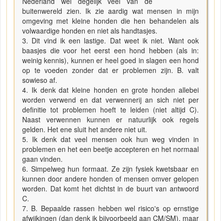
Nederland wel degelijk veel van de
buitenwereld zien. Ik zie aardig wat mensen in mijn
omgeving met kleine honden die hen behandelen als
volwaardige honden en niet als handtasjes.
3. Dit vind ik een lastige. Dat weet ik niet. Want ook
baasjes die voor het eerst een hond hebben (als in:
weinig kennis), kunnen er heel goed in slagen een hond
op te voeden zonder dat er problemen zijn. B. valt
sowieso af.
4. Ik denk dat kleine honden en grote honden allebei
worden verwend en dat verwennerij an sich niet per
definitie tot problemen hoeft te leiden (niet altijd C).
Naast verwennen kunnen er natuurlijk ook regels
gelden. Het ene sluit het andere niet uit.
5. Ik denk dat veel mensen ook hun weg vinden in
problemen en het een beetje accepteren en het normaal
gaan vinden.
6. Simpelweg hun formaat. Ze zijn fysiek kwetsbaar en
kunnen door andere honden of mensen omver gelopen
worden. Dat komt het dichtst in de buurt van antwoord
C.
7. B. Bepaalde rassen hebben wel risico's op ernstige
afwijkingen (dan denk ik bijvoorbeeld aan CM/SM), maar