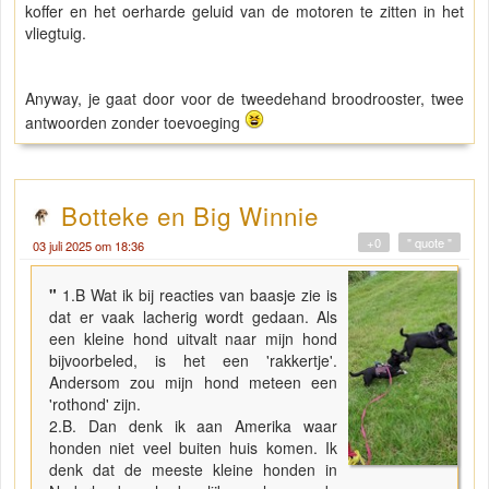
koffer en het oerharde geluid van de motoren te zitten in het
vliegtuig.
Anyway, je gaat door voor de tweedehand broodrooster, twee
antwoorden zonder toevoeging
Botteke en Big Winnie
+0
" quote "
03 juli 2025 om 18:36
"
1.B Wat ik bij reacties van baasje zie is
dat er vaak lacherig wordt gedaan. Als
een kleine hond uitvalt naar mijn hond
bijvoorbeled, is het een 'rakkertje'.
Andersom zou mijn hond meteen een
'rothond' zijn.
2.B. Dan denk ik aan Amerika waar
honden niet veel buiten huis komen. Ik
denk dat de meeste kleine honden in