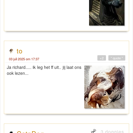
to
+2
" quote "
03 juli 2025 om 17:37
Ja richard..... ik leg het ff uit.. jij laat ons
ook lezen...
3 doggies