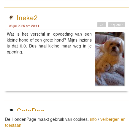
Ineke2
+1
" quote "
03 juli 2025 om 20:11
Wat is het verschil in opvoeding van een
kleine hond of een grote hond? Mijns inziens
is dat 0,0. Dus haal kleine maar weg in je
opening.
CatnDog
+0
" quote "
De HondenPage maakt gebruik van cookies.
info
/
verbergen en
03 juli 2025 om 20:24
toestaan
"
Kannen en kruiken is het altijd