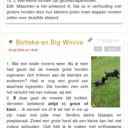
10. C veel kleine honden zijn gezelschapshonden.
Edit: Misschien is het antwoord A. Dat ze in verhouding met
grotere honden door hun kleinere poten meer stappen moeten
zetten voor dezelfde afstand.
3 doggies
Botteke en Big Winnie
+2
" quote "
03 juli 2025 om 18:30
1. Wat een totale nonens weer. Als je neer
had gezet dat de meeste grote honden
eigenaren zich irriteren aan de kleintjes en
andersom? Had er nog een grond van
waarheid ingezeten. Die honden zien echt
het verschil niet van mekaar, wij wel.
2.
B
daar gaat de meeste tijd inzitten.
Vernielen betekend
altijd
bij
groot of
klein
.... Ik verveel me of ik wil niet in me up
zijn maar met jullie mee. Verders kleine blaasjes en
poepkanaal. Zowel een grote hond als een kleine kan het niet
zolang ophouden. Ook heb je te maken met enthosiasme