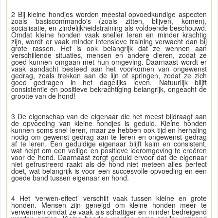
2 Bij kleine hondjes worden meestal opvoedkundige aspecten
zoals basiscommando's (zoals zitten, blijven, komen),
socialisatie, en zindelijkheidstraining als voldoende beschouwd.
Omdat kleine honden vaak sneller leren en minder krachtig
zijn, wordt er vaak minder intensieve training verwacht dan bij
grote rassen. Het is ook belangrijk dat ze wennen aan
verschillende situaties, mensen en andere dieren, zodat ze
goed kunnen omgaan met hun omgeving. Daarnaast wordt er
vaak aandacht besteed aan het voorkomen van ongewenst
gedrag, zoals trekken aan de lijn of springen, zodat ze zich
goed gedragen in het dagelijks leven. Natuurlijk blijft
consistentie en positieve bekrachtiging belangrijk, ongeacht de
grootte van de hond!
3 De eigenschap van de eigenaar die het meest bijdraagt aan
de opvoeding van kleine hondjes is geduld. Kleine honden
kunnen soms snel leren, maar ze hebben ook tijd en herhaling
nodig om gewenst gedrag aan te leren en ongewenst gedrag
af te leren. Een geduldige eigenaar blijft kalm en consistent,
wat helpt om een veilige en positieve leeromgeving te creëren
voor de hond. Daarnaast zorgt geduld ervoor dat de eigenaar
niet gefrustreerd raakt als de hond niet meteen alles perfect
doet, wat belangrijk is voor een succesvolle opvoeding en een
goede band tussen eigenaar en hond.
4 Het ‘verwen-effect’ verschilt vaak tussen kleine en grote
honden. Mensen zijn geneigd om kleine honden meer te
verwennen omdat ze vaak als schattiger en minder bedreigend