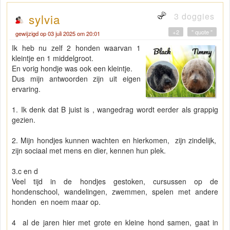
3 doggies
sylvia
+2
" quote "
gewijzigd op 03 juli 2025 om 20:01
Ik heb nu zelf 2 honden waarvan 1
kleintje en 1 middelgroot.
En vorig hondje was ook een kleintje.
Dus mijn antwoorden zijn uit eigen
ervaring.
1. Ik denk dat B juist is , wangedrag wordt eerder als grappig
gezien.
2. Mijn hondjes kunnen wachten en hierkomen, zijn zindelijk,
zijn sociaal met mens en dier, kennen hun plek.
3.c en d
Veel tijd in de hondjes gestoken, cursussen op de
hondenschool, wandelingen, zwemmen, spelen met andere
honden en noem maar op.
4 al de jaren hier met grote en kleine hond samen, gaat in