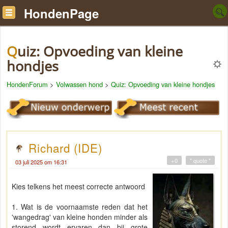
HondenPage
Quiz: Opvoeding van kleine
hondjes
HondenForum
>
Volwassen hond
>
Quiz: Opvoeding van kleine hondjes
Richard (IDE)
+0
" quote "
03 juli 2025 om 16:31
Kies telkens het meest correcte antwoord
1. Wat is de voornaamste reden dat het
'wangedrag' van kleine honden minder als
storend wordt ervaren dan bij grote