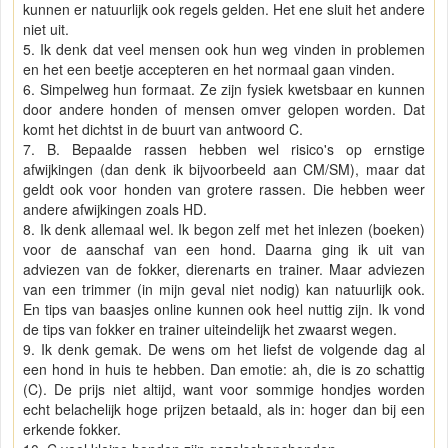
kunnen er natuurlijk ook regels gelden. Het ene sluit het andere
niet uit.
5. Ik denk dat veel mensen ook hun weg vinden in problemen
en het een beetje accepteren en het normaal gaan vinden.
6. Simpelweg hun formaat. Ze zijn fysiek kwetsbaar en kunnen
door andere honden of mensen omver gelopen worden. Dat
komt het dichtst in de buurt van antwoord C.
7. B. Bepaalde rassen hebben wel risico's op ernstige
afwijkingen (dan denk ik bijvoorbeeld aan CM/SM), maar dat
geldt ook voor honden van grotere rassen. Die hebben weer
andere afwijkingen zoals HD.
8. Ik denk allemaal wel. Ik begon zelf met het inlezen (boeken)
voor de aanschaf van een hond. Daarna ging ik uit van
adviezen van de fokker, dierenarts en trainer. Maar adviezen
van een trimmer (in mijn geval niet nodig) kan natuurlijk ook.
En tips van baasjes online kunnen ook heel nuttig zijn. Ik vond
de tips van fokker en trainer uiteindelijk het zwaarst wegen.
9. Ik denk gemak. De wens om het liefst de volgende dag al
een hond in huis te hebben. Dan emotie: ah, die is zo schattig
(C). De prijs niet altijd, want voor sommige hondjes worden
echt belachelijk hoge prijzen betaald, als in: hoger dan bij een
erkende fokker.