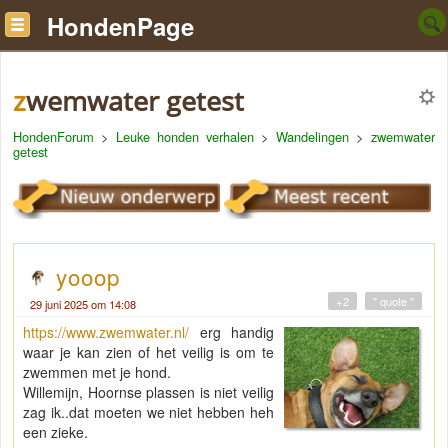
HondenPage
zwemwater getest
HondenForum
>
Leuke honden verhalen
>
Wandelingen
>
zwemwater
getest
yooop
+2
" quote "
29 juni 2025 om 14:08
https://www.zwemwater.nl/
erg handig
waar je kan zien of het veilig is om te
zwemmen met je hond.
Willemijn, Hoornse plassen is niet veilig
zag ik..dat moeten we niet hebben heh
een zieke.