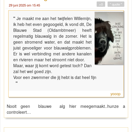
+0
" quote "
29 juni 2025 om 15:45
"
Je maakt me aan het twijfelen Willemijn,
ik heb het even gegoogeld, ik vond dit, De
Blauwe Stad (Oldambtmeer) heeft
regelmatig blauwalg in de zomer. Het is
geen stromend water, en dat maakt het
juist gevoeliger voor blauwalgproblemen.
Er is wel verbinding met andere kanalen
en rivieren maar het stroomt niet door.
Maar, waar jij komt word getest toch? Dan
zal het wel goed zijn.
Voor een zwemmer die jij hebt is dat heel fijn
"
yooop
Nooit geen blauwe alg hier meegemaakt..hunze a
controleert…