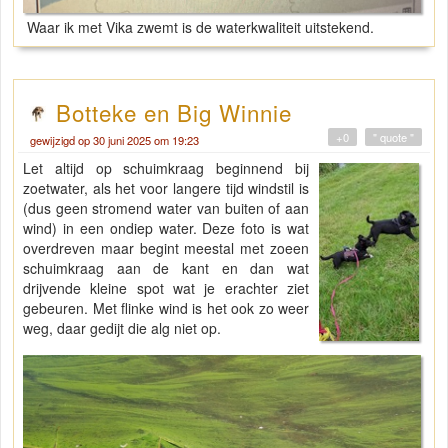
Waar ik met Vika zwemt is de waterkwaliteit uitstekend.
Botteke en Big Winnie
+0
" quote "
gewijzigd op 30 juni 2025 om 19:23
Let altijd op schuimkraag beginnend bij
zoetwater, als het voor langere tijd windstil is
(dus geen stromend water van buiten of aan
wind) in een ondiep water. Deze foto is wat
overdreven maar begint meestal met zoeen
schuimkraag aan de kant en dan wat
drijvende kleine spot wat je erachter ziet
gebeuren. Met flinke wind is het ook zo weer
weg, daar gedijt die alg niet op.