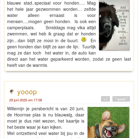
blauwe stad..speciaal voor honden…. Mag
het hele jaar gezwommen worden… zelfde
water alleen ernaast is voor
mensen….mogen geen honden. Is ook een
camperplaats. Smiddags mag vika altijd
zwemmen, wel heb ik graag dat er honden
zijn…dan blijft ze mooi in de buurt.
En
geen honden dan blijft ze aan de lijn. Tuurlijk
mag ze dan toch het water in, de auto kan
direct aan het water geparkeerd worden, zodat ze geen last
heeft van de warmte.
yooop
+1
" quote "
29 juni 2025 om 17:08
Willemijn je persbericht is van 20 juni,
de Hoornse plas is nu blauwalg, daar
moet je dus niet wezen, het kaartje is
het beste waar je kan kijken.
Wel ontzettend veel water bij jou in de