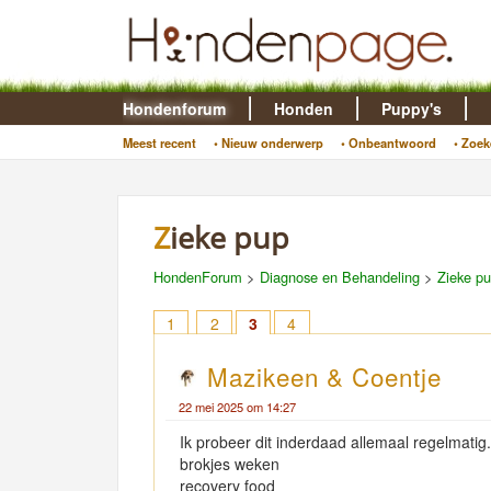
Hondenforum
Honden
Puppy's
Meest recent
• Nieuw onderwerp
• Onbeantwoord
• Zoek
Zieke pup
HondenForum
>
Diagnose en Behandeling
>
Zieke p
1
2
3
4
Mazikeen & Coentje
22 mei 2025 om 14:27
Ik probeer dit inderdaad allemaal regelmatig
brokjes weken
recovery food