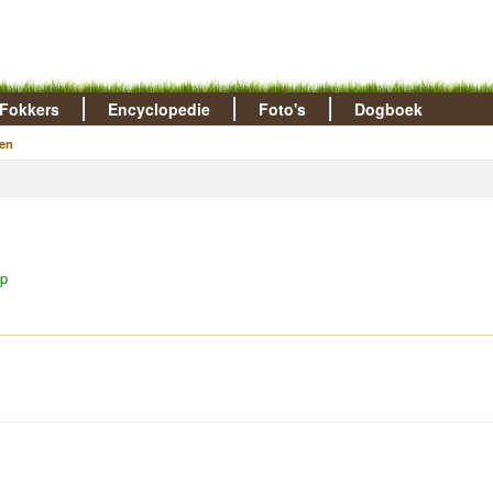
Fokkers
Encyclopedie
Foto's
Dogboek
en
up
.