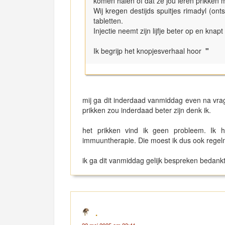
komen halen of dat ze jou leren prikken mi
Wij kregen destijds spuitjes rimadyl (o
tabletten.
Injectie neemt zijn lijfje beter op en knapt
Ik begrijp het knopjesverhaal hoor
"
mij ga dit inderdaad vanmiddag even na vrag
prikken zou inderdaad beter zijn denk ik.
het prikken vind ik geen probleem. Ik
immuuntherapie. Die moest ik dus ook regelm
ik ga dit vanmiddag gelijk bespreken bedankt
.