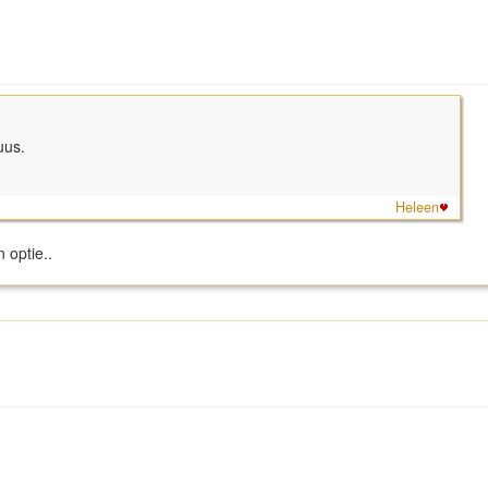
uus.
Heleen
n optie..