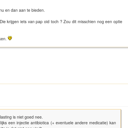
zo nu en dan aan te bieden.
Die krijgen iets van pap oid toch ? Zou dit misschien nog een optie
ken.
tlasting is niet goed nee.
jks een injectie antibiotica (+ eventuele andere medicatie) kan