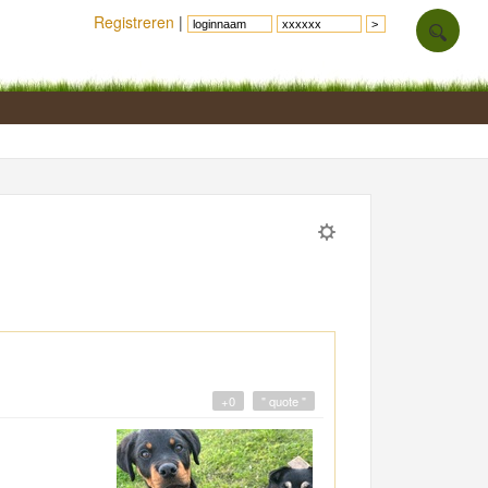
Registreren
|
+0
" quote "