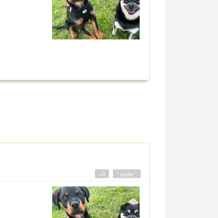
+0
" quote "