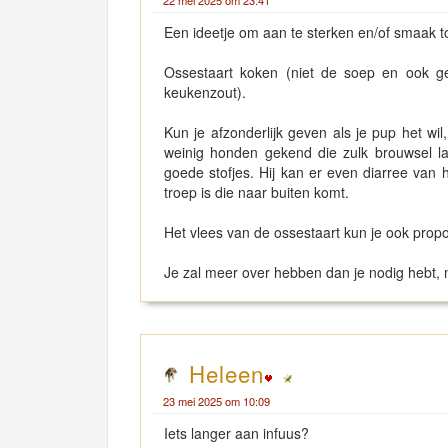
22 mei 2025 om 23:41
Een ideetje om aan te sterken en/of smaak to
Ossestaart koken (niet de soep en ook ge
keukenzout).
Kun je afzonderlijk geven als je pup het wi
weinig honden gekend die zulk brouwsel la
goede stofjes. Hij kan er even diarree van
troep is die naar buiten komt.
Het vlees van de ossestaart kun je ook propor
Je zal meer over hebben dan je nodig hebt, ma
Heleen
23 mei 2025 om 10:09
Iets langer aan infuus?