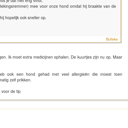
ts je dat niet eng vindt.
ntstekingsremmer) mee voor onze hond omdat hij braakte van de
 hij hopelijk ook sneller op.
Bulleke
en. Ik moet extra medicijnen ophalen. De kuurtjes zijn nu op. Maar
 heb ook een hond gehad met veel allergieën die moest toen
atig zelf prikken.
 voor de tip