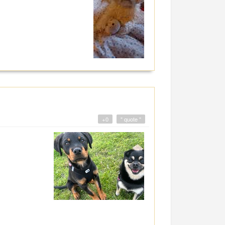
+0
" quote "