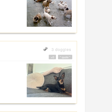
3 doggies
+0
" quote "