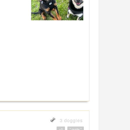
3 doggies
+0
" quote "