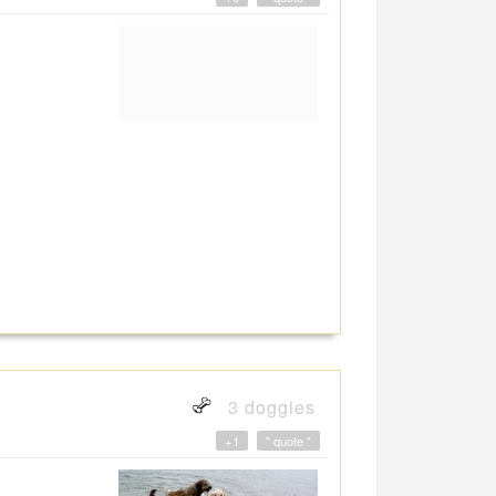
3 doggies
+1
" quote "