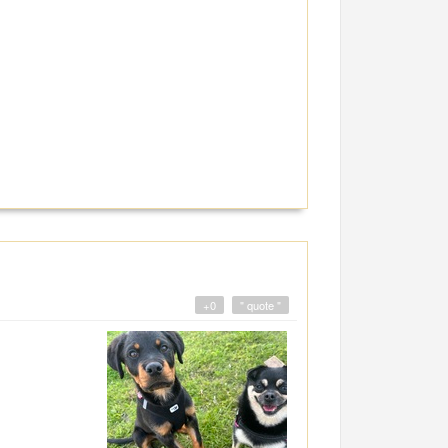
+0
" quote "