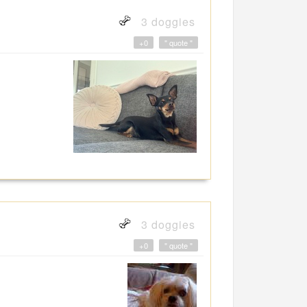
3 doggies
+0
" quote "
3 doggies
+0
" quote "