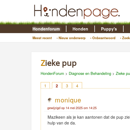
Hondenforum
Honden
Puppy's
Meest recent
• Nieuw onderwerp
• Onbeantwoord
• Zoek
Zieke pup
HondenForum
>
Diagnose en Behandeling
>
Zieke p
1
2
3
4
monique
gewijzigd op 14 mei 2025 om 14:25
Mazikeen als je kan aantonen dat de pup zie
hulp van de da.