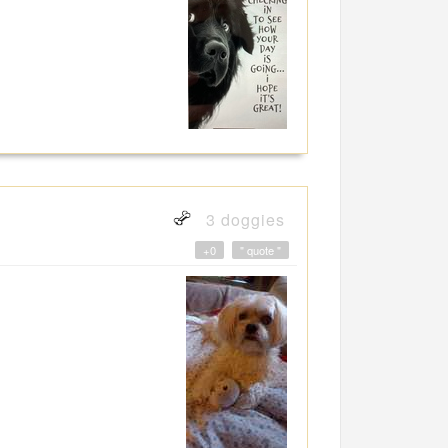
3 doggies
+0
" quote "