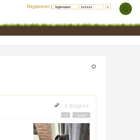
Registreren
|
3 doggies
+2
" quote "