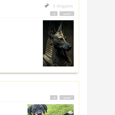
3 doggies
+2
" quote "
+0
" quote "