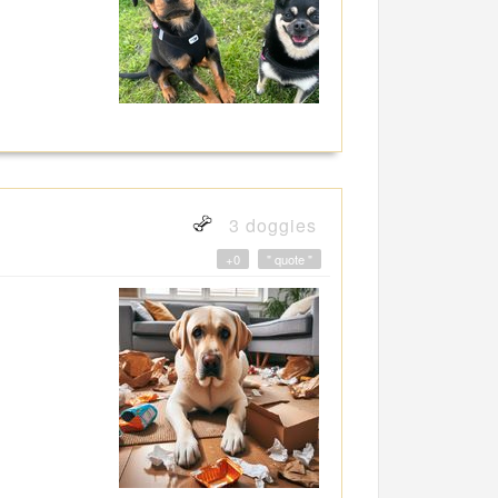
3 doggies
+0
" quote "