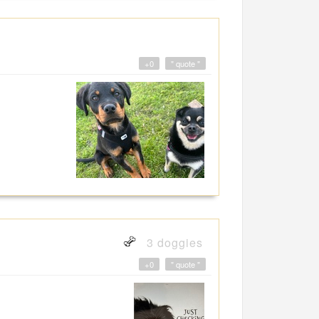
+0
" quote "
3 doggies
+0
" quote "