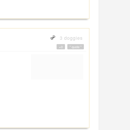
3 doggies
+0
" quote "