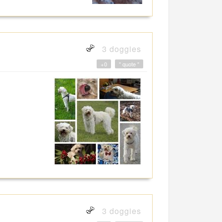
3 doggies
+0
" quote "
3 doggies