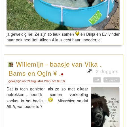
ja geweldig hè! Ze zijn zo leuk samen
en Dinja en Evi vinden
haar ook heel lief. Alleen Aila is echt haar ‘moedertje’.
Willemijn - baasje van Vika .
3 doggies
Bams en Ogin ¥ .
+0
" quote "
gewijzigd op 29 augustus 2025 om 08:18
Dat is toch genieten als ze zo met elkaar
optrekken….heerlijk samen verkoeling
zoeken in het badje….
Misschien omdat
AILA, wat ouder is ?