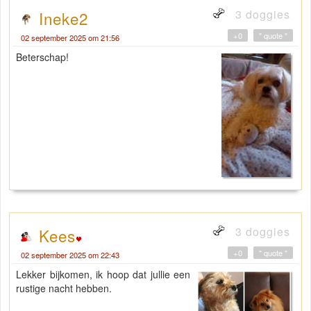
3 doggies
Ineke2
+0
" quote "
02 september 2025 om 21:56
Beterschap!
3 doggies
Kees
+0
" quote "
02 september 2025 om 22:43
Lekker bijkomen, ik hoop dat jullie een
rustige nacht hebben.