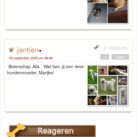
3 doggies
jantien
+0
" quote "
03 september 2025 om 08:46
Beterschap Aila. Wat ben jij een lieve
hondenmoeder, Marijke!