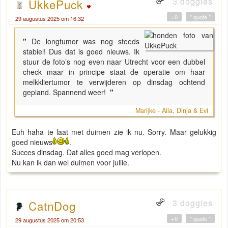
3 doggies
UkkePuck
+0
" quote "
29 augustus 2025 om 16:32
"
De longtumor was nog steeds
stabiel! Dus dat is goed nieuws. Ik
stuur de foto’s nog even naar Utrecht voor een dubbel
check maar in principe staat de operatie om haar
melkkliertumor te verwijderen op dinsdag ochtend
gepland. Spannend weer!
"
Marijke - Aila, Dinja & Evi
Euh haha te laat met duimen zie ik nu. Sorry. Maar gelukkig
goed nieuws
.
Succes dinsdag. Dat alles goed mag verlopen.
Nu kan ik dan wel duimen voor jullie.
3 doggies
CatnDog
+0
" quote "
29 augustus 2025 om 20:53