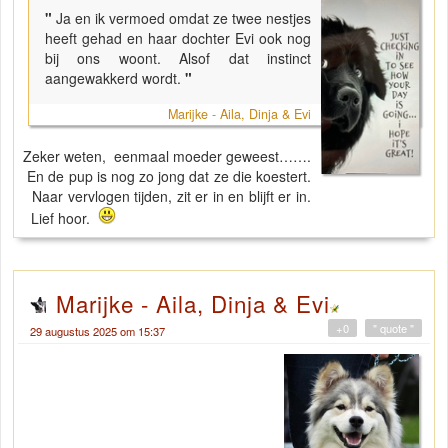
"
Ja en ik vermoed omdat ze twee nestjes
heeft gehad en haar dochter Evi ook nog
bij ons woont. Alsof dat instinct
aangewakkerd wordt.
"
Marijke - Aila, Dinja & Evi
Zeker weten, eenmaal moeder geweest…….
En de pup is nog zo jong dat ze die koestert.
Naar vervlogen tijden, zit er in en blijft er in.
Lief hoor.
Marijke - Aila, Dinja & Evi
+0
" quote "
29 augustus 2025 om 15:37