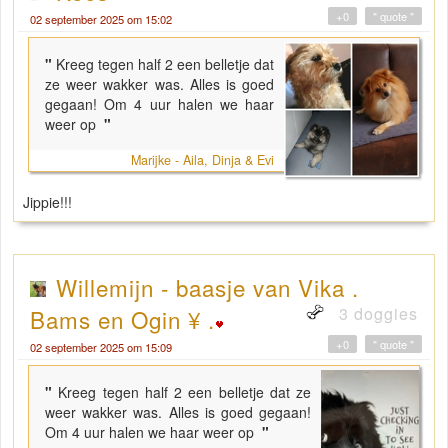
+0
" quote "
02 september 2025 om 15:02
"
Kreeg tegen half 2 een belletje dat
ze weer wakker was. Alles is goed
gegaan! Om 4 uur halen we haar
weer op
"
Marijke - Aila, Dinja & Evi
Jippie!!!
Willemijn - baasje van Vika .
3 doggies
Bams en Ogin ¥ .
+0
" quote "
02 september 2025 om 15:09
"
Kreeg tegen half 2 een belletje dat ze
weer wakker was. Alles is goed gegaan!
Om 4 uur halen we haar weer op
"