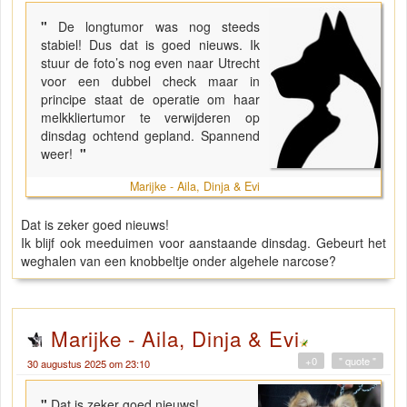
"
De longtumor was nog steeds
stabiel! Dus dat is goed nieuws. Ik
stuur de foto’s nog even naar Utrecht
voor een dubbel check maar in
principe staat de operatie om haar
melkkliertumor te verwijderen op
dinsdag ochtend gepland. Spannend
weer!
"
Marijke - Aila, Dinja & Evi
Dat is zeker goed nieuws!
Ik blijf ook meeduimen voor aanstaande dinsdag. Gebeurt het
weghalen van een knobbeltje onder algehele narcose?
Marijke - Aila, Dinja & Evi
+0
" quote "
30 augustus 2025 om 23:10
"
Dat is zeker goed nieuws!