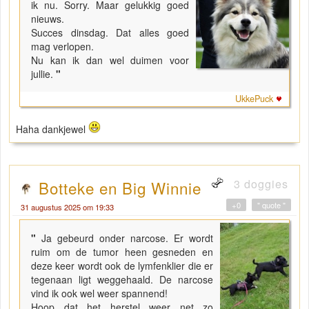
ik nu. Sorry. Maar gelukkig goed
nieuws.
Succes dinsdag. Dat alles goed
mag verlopen.
Nu kan ik dan wel duimen voor
jullie.
"
UkkePuck
Haha dankjewel
3 doggies
Botteke en Big Winnie
+0
" quote "
31 augustus 2025 om 19:33
"
Ja gebeurd onder narcose. Er wordt
ruim om de tumor heen gesneden en
deze keer wordt ook de lymfenklier die er
tegenaan ligt weggehaald. De narcose
vind ik ook wel weer spannend!
Hoop dat het herstel weer net zo