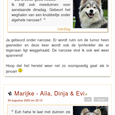
Ik blijf ook meeduimen voor
aanstaande dinsdag. Gebeurt het
weghalen van een knobbeltje onder
algehele narcose?
"
CatnDog
Ja gebeurd onder narcose. Er wordt ruim om de tumor heen
gesneden en deze keer wordt ook de lymfenklier die er
tegenaan ligt weggehaald. De narcose vind ik ook wel weer
spannend!
Hoop dat het herstel weer net zo voorspoedig gaat als in
januari
Marijke - Aila, Dinja & Evi
+0
" quote "
30 augustus 2025 om 23:12
"
Euh haha te laat met duimen zie