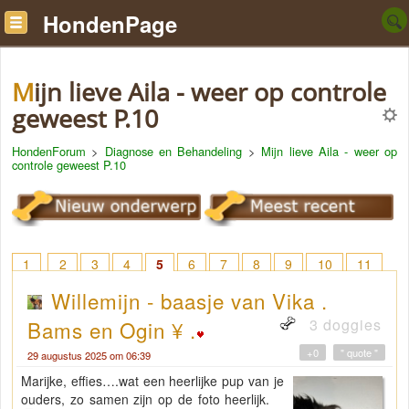
HondenPage
Mijn lieve Aila - weer op controle
geweest P.10
HondenForum
>
Diagnose en Behandeling
>
Mijn lieve Aila - weer op
controle geweest P.10
1
2
3
4
5
6
7
8
9
10
11
Willemijn - baasje van Vika .
3 doggies
Bams en Ogin ¥ .
+0
" quote "
29 augustus 2025 om 06:39
Marijke, effies….wat een heerlijke pup van je
ouders, zo samen zijn op de foto heerlijk.