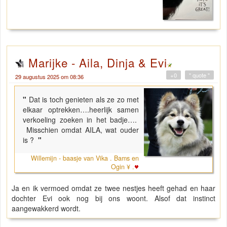
Marijke - Aila, Dinja & Evi
+0
" quote "
29 augustus 2025 om 08:36
"
Dat is toch genieten als ze zo met
elkaar optrekken….heerlijk samen
verkoeling zoeken in het badje….
Misschien omdat AILA, wat ouder
is ?
"
Willemijn - baasje van Vika . Bams en
Ogin ¥ .
Ja en ik vermoed omdat ze twee nestjes heeft gehad en haar
dochter Evi ook nog bij ons woont. Alsof dat instinct
aangewakkerd wordt.