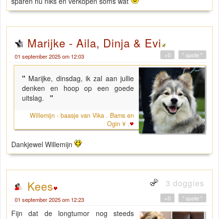
sparen nu niks en verkopen soms wat
Marijke - Aila, Dinja & Evi
+0
" quote "
01 september 2025 om 12:03
"
Marijke, dinsdag, ik zal aan jullie
denken en hoop op een goede
uitslag.
"
Willemijn - baasje van Vika . Bams en
Ogin ¥ .
Dankjewel Willemijn
3 doggies
Kees
+0
" quote "
01 september 2025 om 12:23
Fijn dat de longtumor nog steeds