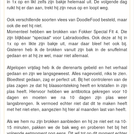
in 1x op en likt zelfs zijn bakje helemaal uit. De volgende dag
ruikt hij er dan aan, trekt hij zijn neus op en loopt weg.
Ook verschillende soorten vlees van DoodleFood besteld, maar
ook die eet hij niet.
Momenteel hebben we brokken van Fokker Special Fit 4. Die
zijn blijkbaar "speciaal" voor Labradoodles. Ook deze at hij in
1x op en likte zijn bakje uit, maar daar bleef het ook bij.
Gisteren heb ik de brokken vanuit zijn bak in de snuffelmat
gedaan en at hij ze wel, maar niet allemaal.
Afgelopen vrijdag heb ik de dierenarts gebeld en het verhaal
gedaan en zijn we langsgeweest. Alles nagevoeld, niks te zien.
Bloedtest gedaan, zag er perfect uit. Bij het controleren van de
plas zagen ze dat hij blaasontsteking heeft en kristallen in zijn
plas heeft. Hiervoor hebben we antibiotica gekregen voor 10
dagen en moeten we na 10 dagen zijn plas weer
langsbrengen. Ik vermoed echter niet dat dit te maken heeft
met het niet-eten, aangezien hij hier al maanden last van heeft.
Als we hem nu zijn brokken aanbieden en hij ze niet eet na 10-
15 minuten, pakken we de bak weg en proberen het bij het
volgende eetmoment nog eens. Dit wil tot op dit moment echter