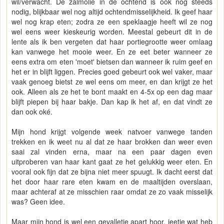
wil/verwacht. De zalmolie in de ochtend is ook nog steeds
nodig, blijkbaar wel nog altijd ochtendmisselijkheid. Ik geef haar
wel nog krap eten; zodra ze een speklaagje heeft wil ze nog
wel eens weer kieskeurig worden. Meestal gebeurt dit in de
lente als ik ben vergeten dat haar portiegrootte weer omlaag
kan vanwege het mooie weer. En ze eet beter wanneer ze
eens extra om eten 'moet' bietsen dan wanneer ik ruim geef en
het er in blijft liggen. Precies goed gebeurt ook wel vaker, maar
vaak genoeg bietst ze wel eens om meer, en dan krijgt ze het
ook. Alleen als ze het te bont maakt en 4-5x op een dag maar
blijft piepen bij haar bakje. Dan kap ik het af, en dat vindt ze
dan ook oké.
Mijn hond krijgt volgende week natvoer vanwege tanden
trekken en ik weet nu al dat ze haar brokken dan weer even
saai zal vinden erna, maar na een paar dagen even
uitproberen van haar kant gaat ze het gelukkig weer eten. En
vooral ook fijn dat ze bijna niet meer spuugt. Ik dacht eerst dat
het door haar rare eten kwam en de maaltijden overslaan,
maar achteraf at ze misschien raar omdat ze zo vaak misselijk
was? Geen idee.
Maar mijn hond is wel een gevalletje apart hoor, jeetje wat heb