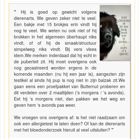
"
Hij is goed op gewicht volgens
dierenarts. We geven zeker niet te veel.
Een bakje met 15 brokjes erin vindt hij
nog te veel. We weten nu ook niet of hij
brokken in het algemeen überhaupt niks
vindt, of of hij de smaak/structuur
simpelweg niks vindt. Bij vers vlees
idem.We merken inderdaad dat hij echt in
de puberteit zit. Hij moet overigens ook
nog gecastreerd worden ergens in de
komende maanden (nu hij een jaar is), aangezien zijn
testikel al sinds hij pup is nog niet in zijn balzak zit.We
gaan eens een proefpakket van Butternut proberen en
dit verdelen over 2 maaltijden ('s morgens / 's avonds).
Eet hij 's morgens niet, dan pakken we het weg en
geven hem 's avonds pas weer.
We vroegen ons overigens af: is het niet raadzaam om
ook een allergietest te laten doen? Of kan de dierenarts
met het bloedonderzoek hieruit al veel uitsluiten?
"