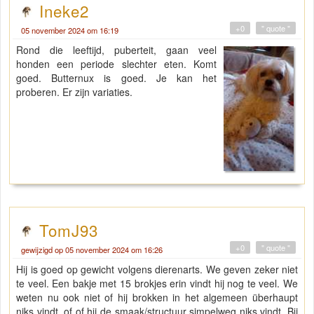
Ineke2
+0
" quote "
05 november 2024 om 16:19
Rond die leeftijd, puberteit, gaan veel
honden een periode slechter eten. Komt
goed. Butternux is goed. Je kan het
proberen. Er zijn variaties.
TomJ93
+0
" quote "
gewijzigd op 05 november 2024 om 16:26
Hij is goed op gewicht volgens dierenarts. We geven zeker niet
te veel. Een bakje met 15 brokjes erin vindt hij nog te veel. We
weten nu ook niet of hij brokken in het algemeen überhaupt
niks vindt, of of hij de smaak/structuur simpelweg niks vindt. Bij