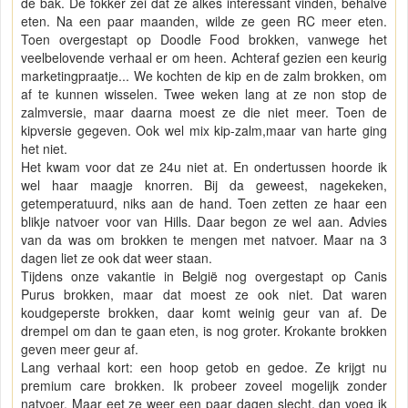
de bak. De fokker zei dat ze alkes interessant vinden, behalve
eten. Na een paar maanden, wilde ze geen RC meer eten.
Toen overgestapt op Doodle Food brokken, vanwege het
veelbelovende verhaal er om heen. Achteraf gezien een keurig
marketingpraatje... We kochten de kip en de zalm brokken, om
af te kunnen wisselen. Twee weken lang at ze non stop de
zalmversie, maar daarna moest ze die niet meer. Toen de
kipversie gegeven. Ook wel mix kip-zalm,maar van harte ging
het niet.
Het kwam voor dat ze 24u niet at. En ondertussen hoorde ik
wel haar maagje knorren. Bij da geweest, nagekeken,
getemperatuurd, niks aan de hand. Toen zetten ze haar een
blikje natvoer voor van Hills. Daar begon ze wel aan. Advies
van da was om brokken te mengen met natvoer. Maar na 3
dagen liet ze ook dat weer staan.
Tijdens onze vakantie in België nog overgestapt op Canis
Purus brokken, maar dat moest ze ook niet. Dat waren
koudgeperste brokken, daar komt weinig geur van af. De
drempel om dan te gaan eten, is nog groter. Krokante brokken
geven meer geur af.
Lang verhaal kort: een hoop getob en gedoe. Ze krijgt nu
premium care brokken. Ik probeer zoveel mogelijk zonder
natvoer. Maar eet ze weer een paar dagen slecht, dan voeg ik