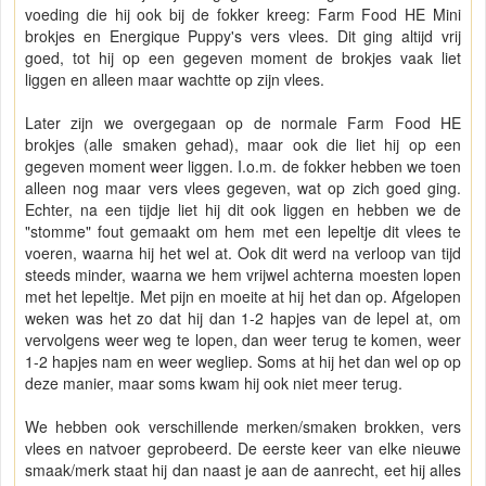
voeding die hij ook bij de fokker kreeg: Farm Food HE Mini
brokjes en Energique Puppy's vers vlees. Dit ging altijd vrij
goed, tot hij op een gegeven moment de brokjes vaak liet
liggen en alleen maar wachtte op zijn vlees.
Later zijn we overgegaan op de normale Farm Food HE
brokjes (alle smaken gehad), maar ook die liet hij op een
gegeven moment weer liggen. I.o.m. de fokker hebben we toen
alleen nog maar vers vlees gegeven, wat op zich goed ging.
Echter, na een tijdje liet hij dit ook liggen en hebben we de
"stomme" fout gemaakt om hem met een lepeltje dit vlees te
voeren, waarna hij het wel at. Ook dit werd na verloop van tijd
steeds minder, waarna we hem vrijwel achterna moesten lopen
met het lepeltje. Met pijn en moeite at hij het dan op. Afgelopen
weken was het zo dat hij dan 1-2 hapjes van de lepel at, om
vervolgens weer weg te lopen, dan weer terug te komen, weer
1-2 hapjes nam en weer wegliep. Soms at hij het dan wel op op
deze manier, maar soms kwam hij ook niet meer terug.
We hebben ook verschillende merken/smaken brokken, vers
vlees en natvoer geprobeerd. De eerste keer van elke nieuwe
smaak/merk staat hij dan naast je aan de aanrecht, eet hij alles