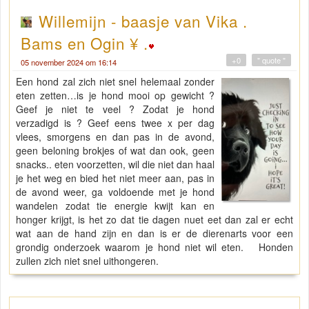
Willemijn - baasje van Vika .
Bams en Ogin ¥ .
+0
" quote "
05 november 2024 om 16:14
Een hond zal zich niet snel helemaal zonder
eten zetten…is je hond mooi op gewicht ?
Geef je niet te veel ? Zodat je hond
verzadigd is ? Geef eens twee x per dag
vlees, smorgens en dan pas in de avond,
geen beloning brokjes of wat dan ook, geen
snacks.. eten voorzetten, wil die niet dan haal
je het weg en bied het niet meer aan, pas in
de avond weer, ga voldoende met je hond
wandelen zodat tie energie kwijt kan en
honger krijgt, is het zo dat tie dagen nuet eet dan zal er echt
wat aan de hand zijn en dan is er de dierenarts voor een
grondig onderzoek waarom je hond niet wil eten. Honden
zullen zich niet snel uithongeren.