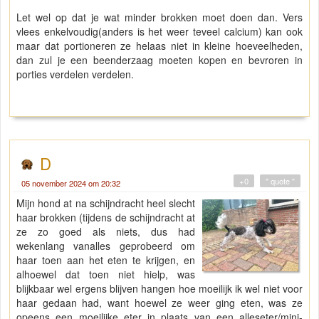
Let wel op dat je wat minder brokken moet doen dan. Vers
vlees enkelvoudig(anders is het weer teveel calcium) kan ook
maar dat portioneren ze helaas niet in kleine hoeveelheden,
dan zul je een beenderzaag moeten kopen en bevroren in
porties verdelen verdelen.
D
+0
" quote "
05 november 2024 om 20:32
Mijn hond at na schijndracht heel slecht
haar brokken (tijdens de schijndracht at
ze zo goed als niets, dus had
wekenlang vanalles geprobeerd om
haar toen aan het eten te krijgen, en
alhoewel dat toen niet hielp, was
blijkbaar wel ergens blijven hangen hoe moeilijk ik wel niet voor
haar gedaan had, want hoewel ze weer ging eten, was ze
opeens een moeilijke eter in plaats van een alleseter/mini-