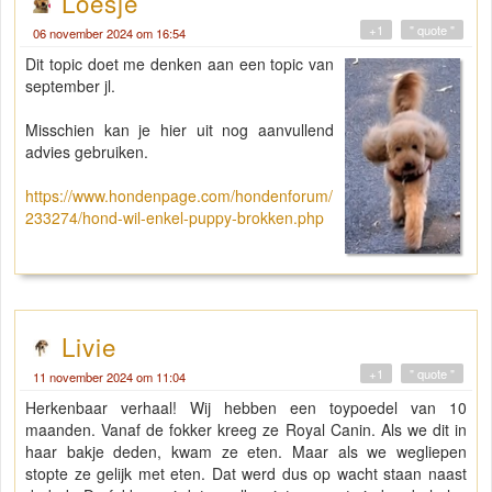
Loesje
+1
" quote "
06 november 2024 om 16:54
Dit topic doet me denken aan een topic van
september jl.
Misschien kan je hier uit nog aanvullend
advies gebruiken.
https://www.hondenpage.com/hondenforum/
233274/hond-wil-enkel-puppy-brokken.php
Livie
+1
" quote "
11 november 2024 om 11:04
Herkenbaar verhaal! Wij hebben een toypoedel van 10
maanden. Vanaf de fokker kreeg ze Royal Canin. Als we dit in
haar bakje deden, kwam ze eten. Maar als we wegliepen
stopte ze gelijk met eten. Dat werd dus op wacht staan naast