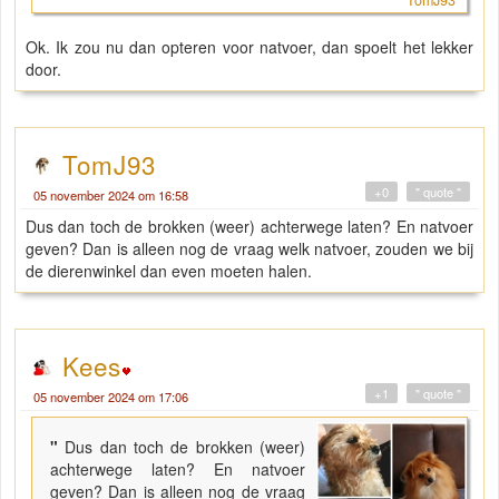
TomJ93
Ok. Ik zou nu dan opteren voor natvoer, dan spoelt het lekker
door.
TomJ93
+0
" quote "
05 november 2024 om 16:58
Dus dan toch de brokken (weer) achterwege laten? En natvoer
geven? Dan is alleen nog de vraag welk natvoer, zouden we bij
de dierenwinkel dan even moeten halen.
Kees
+1
" quote "
05 november 2024 om 17:06
"
Dus dan toch de brokken (weer)
achterwege laten? En natvoer
geven? Dan is alleen nog de vraag