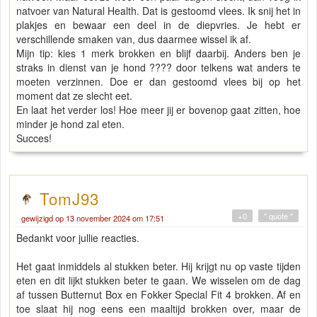
natvoer van Natural Health. Dat is gestoomd vlees. Ik snij het in
plakjes en bewaar een deel in de diepvries. Je hebt er
verschillende smaken van, dus daarmee wissel ik af.
Mijn tip: kies 1 merk brokken en blijf daarbij. Anders ben je
straks in dienst van je hond ???? door telkens wat anders te
moeten verzinnen. Doe er dan gestoomd vlees bij op het
moment dat ze slecht eet.
En laat het verder los! Hoe meer jij er bovenop gaat zitten, hoe
minder je hond zal eten.
Succes!
TomJ93
+0
" quote "
gewijzigd op 13 november 2024 om 17:51
Bedankt voor jullie reacties.
Het gaat inmiddels al stukken beter. Hij krijgt nu op vaste tijden
eten en dit lijkt stukken beter te gaan. We wisselen om de dag
af tussen Butternut Box en Fokker Special Fit 4 brokken. Af en
toe slaat hij nog eens een maaltijd brokken over, maar de