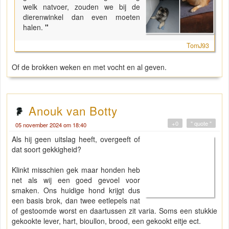
welk natvoer, zouden we bij de
dierenwinkel dan even moeten
halen.
"
TomJ93
Of de brokken weken en met vocht en al geven.
Anouk van Botty
+0
" quote "
05 november 2024 om 18:40
Als hij geen uitslag heeft, overgeeft of
dat soort gekkigheid?
Klinkt misschien gek maar honden heb
net als wij een goed gevoel voor
smaken. Ons huidige hond krijgt dus
een basis brok, dan twee eetlepels nat
of gestoomde worst en daartussen zit varia. Soms een stukkie
gekookte lever, hart, bioullon, brood, een gekookt eitje ect.