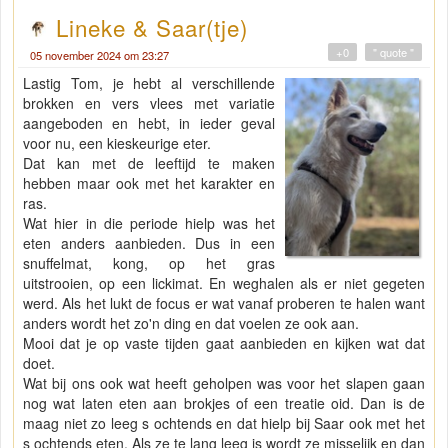
Lineke & Saar(tje)
+0
" quote "
05 november 2024 om 23:27
Lastig Tom, je hebt al verschillende
brokken en vers vlees met variatie
aangeboden en hebt, in ieder geval
voor nu, een kieskeurige eter.
Dat kan met de leeftijd te maken
hebben maar ook met het karakter en
ras.
Wat hier in die periode hielp was het
eten anders aanbieden. Dus in een
snuffelmat, kong, op het gras
uitstrooien, op een lickimat. En weghalen als er niet gegeten
werd. Als het lukt de focus er wat vanaf proberen te halen want
anders wordt het zo'n ding en dat voelen ze ook aan.
Mooi dat je op vaste tijden gaat aanbieden en kijken wat dat
doet.
Wat bij ons ook wat heeft geholpen was voor het slapen gaan
nog wat laten eten aan brokjes of een treatie oid. Dan is de
maag niet zo leeg s ochtends en dat hielp bij Saar ook met het
s ochtends eten. Als ze te lang leeg is wordt ze misselijk en dan