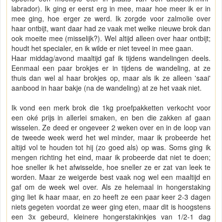
labrador). Ik ging er eerst erg in mee, maar hoe meer ik er in
mee ging, hoe erger ze werd. Ik zorgde voor zalmolie over
haar ontbijt, want daar had ze vaak met welke nieuwe brok dan
ook moeite mee (misselijk?). Wel altijd alleen over haar ontbijt;
houdt het specialer, en ik wilde er niet teveel in mee gaan.
Haar middag/avond maaltijd gaf ik tijdens wandelingen deels.
Eenmaal een paar brokjes er in tijdens de wandeling, at ze
thuis dan wel al haar brokjes op, maar als ik ze alleen 'saai'
aanbood in haar bakje (na de wandeling) at ze het vaak niet.
Ik vond een merk brok die 1kg proefpakketten verkocht voor
een oké prijs in allerlei smaken, en ben die zakken af gaan
wisselen. Ze deed er ongeveer 2 weken over en in de loop van
de tweede week werd het wel minder, maar ik probeerde het
altijd vol te houden tot hij (zo goed als) op was. Soms ging ik
mengen richting het eind, maar ik probeerde dat niet te doen;
hoe sneller ik het afwisselde, hoe sneller ze er zat van leek te
worden. Maar ze weigerde best vaak nog wel een maaltijd en
gaf om de week wel over. Als ze helemaal in hongerstaking
ging liet ik haar maar, en zo heeft ze een paar keer 2-3 dagen
niets gegeten voordat ze weer ging eten, maar dit is hoogstens
een 3x gebeurd, kleinere hongerstakinkjes van 1/2-1 dag