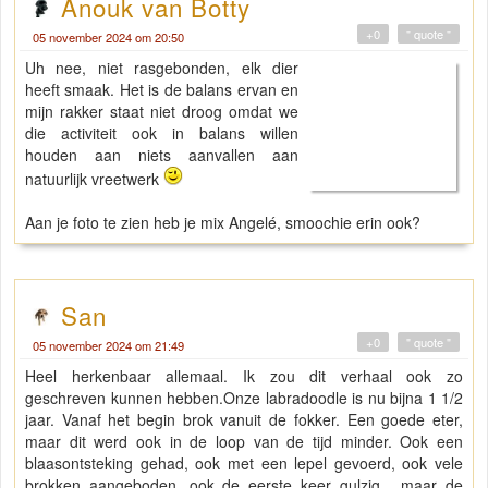
Anouk van Botty
+0
" quote "
05 november 2024 om 20:50
Uh nee, niet rasgebonden, elk dier
heeft smaak. Het is de balans ervan en
mijn rakker staat niet droog omdat we
die activiteit ook in balans willen
houden aan niets aanvallen aan
natuurlijk vreetwerk
Aan je foto te zien heb je mix Angelé, smoochie erin ook?
San
+0
" quote "
05 november 2024 om 21:49
Heel herkenbaar allemaal. Ik zou dit verhaal ook zo
geschreven kunnen hebben.Onze labradoodle is nu bijna 1 1/2
jaar. Vanaf het begin brok vanuit de fokker. Een goede eter,
maar dit werd ook in de loop van de tijd minder. Ook een
blaasontsteking gehad, ook met een lepel gevoerd, ook vele
brokken aangeboden, ook de eerste keer gulzig , maar de