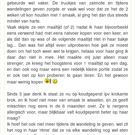
gebeurde wel vaker. De truukjes van zalmolie en tijdens
wandelingen geven zorgde er vaak wel voor dat ze het de 2
weken uit kon houden met 1 smaak, al ging het dan dus steeds
minder van harte.
Vaak skipte ze een maaltijd (of 2) nadat ik haar bijvoorbeeld
eens verwend had met eens natvoer kopen voor een keer, en
als dat dan op was of de volgende maaltijd niet in haar bakje
lag... Dan was het altijd even uitproberen hoe gek ze moest
doen om het toch weer wel te krijgen, helaas voor haar ging ik
daar dan niet in mee. Het maakte mij juist alleen maar
strenger; ze kreeg het hoogstens voor 1 maaltijd op een dag,
en dan ook nog maar eens een redelijk kleine portie zodat ze
er ook niet op kon proberen te gaan teren. En het gewoon
maar weinig kopen
Sinds 3 jaar denk ik staat ze nu op koudgeperst ipv krokante
brok, en ik hoef niet meer van smaak te wisselen, en ze geeft
misschien nog eens in de 6 maanden over. Ze is nergens
allergisch voor, maar blijkbaar valt koudgeperst beter op haar
maag?
Ik hoef het ook niet meer tijdens de wandeling te geven, wel zit
het nog in haar 'ritme' dat ze na elke wandeling nog wel eten