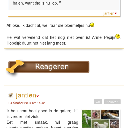
halen, want die is nu op.
"
jantien
Ah oke. Ik dacht al, wel raar die bloemetjes nu
Hè wat vervelend dat het nog niet over is! Arme Pepijn
.
Hopelijk duurt het niet lang meer.
jantien
+0
" quote "
24 oktober 2024 om 14:42
ik hou hem heel goed in de gaten; hij
is verder niet ziek.
Eet met smaak, wil graag
wandelingetjes maken, hoest overdag