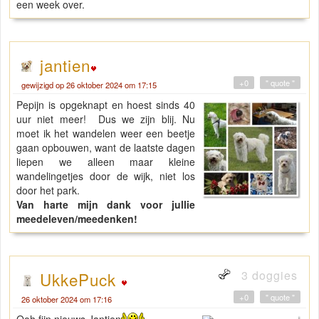
een week over.
jantien
+0
" quote "
gewijzigd op 26 oktober 2024 om 17:15
Pepijn is opgeknapt en hoest sinds 40
uur niet meer! Dus we zijn blij. Nu
moet ik het wandelen weer een beetje
gaan opbouwen, want de laatste dagen
liepen we alleen maar kleine
wandelingetjes door de wijk, niet los
door het park.
Van harte mijn dank voor jullie
meedeleven/meedenken!
3 doggies
UkkePuck
+0
" quote "
26 oktober 2024 om 17:16
Ooh fijn nieuws Jantien
.