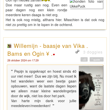
Doe maar rustig aan nog. Even een
paar dagen nog een klein rondje
meerdere keren daags is niet erg.
Het is ook nog mistig, althans hier. Misschien is dat ook nog
niet zo prettig om in te lopen in de ochtend.
Willemijn - baasje van Vika .
3 doggies
Bams en Ogin ¥ .
+0
" quote "
26 oktober 2024 om 17:29
"
Pepijn is opgeknapt en hoest sinds 40
uur niet meer! Dus we zijn blij. Nu moet ik
het wandelen weer een beetje gaan
opbouwen, want de laatste dagen liepen
we alleen maar kleine wandelingetjes
door de wijk, niet los door het park.
Van harte mijn dank voor jullie
meedeleven/meedenken!
"