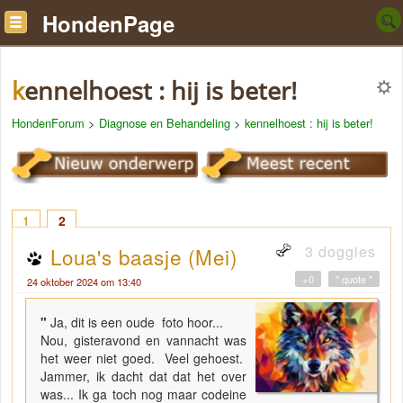
HondenPage
kennelhoest : hij is beter!
HondenForum
>
Diagnose en Behandeling
>
kennelhoest : hij is beter!
1
2
3 doggies
Loua's baasje (Mei)
+0
" quote "
24 oktober 2024 om 13:40
"
Ja, dit is een oude foto hoor...
Nou, gisteravond en vannacht was
het weer niet goed. Veel gehoest.
Jammer, ik dacht dat dat het over
was... Ik ga toch nog maar codeine