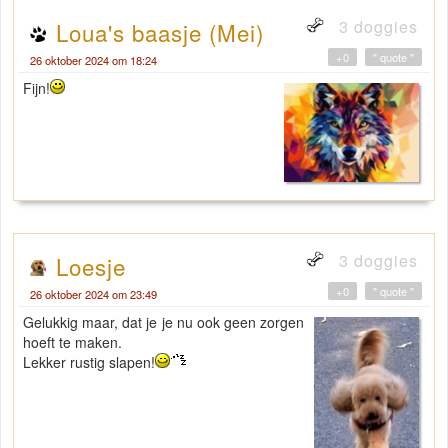
3 doggies
Loua's baasje (Mei)
+0
" quote "
26 oktober 2024 om 18:24
Fijn!
3 doggies
Loesje
+0
" quote "
26 oktober 2024 om 23:49
Gelukkig maar, dat je je nu ook geen zorgen
hoeft te maken.
Lekker rustig slapen!