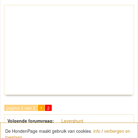
pagina 2 van 2
1
2
Volgende forumvraag:
Levershunt
De HondenPage maakt gebruik van cookies.
info
/
verbergen en
toestaan