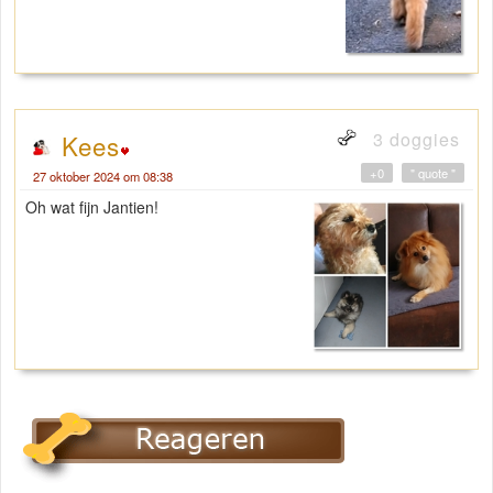
3 doggies
Kees
+0
" quote "
27 oktober 2024 om 08:38
Oh wat fijn Jantien!