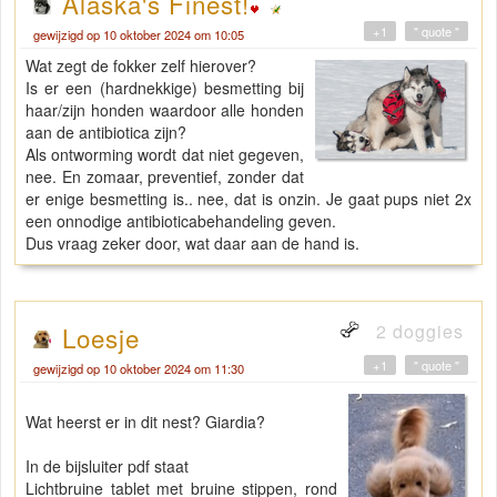
Alaska's Finest!
+1
" quote "
gewijzigd op 10 oktober 2024 om 10:05
Wat zegt de fokker zelf hierover?
Is er een (hardnekkige) besmetting bij
haar/zijn honden waardoor alle honden
aan de antibiotica zijn?
Als ontworming wordt dat niet gegeven,
nee. En zomaar, preventief, zonder dat
er enige besmetting is.. nee, dat is onzin. Je gaat pups niet 2x
een onnodige antibioticabehandeling geven.
Dus vraag zeker door, wat daar aan de hand is.
2 doggies
Loesje
+1
" quote "
gewijzigd op 10 oktober 2024 om 11:30
Wat heerst er in dit nest? Giardia?
In de bijsluiter pdf staat
Lichtbruine tablet met bruine stippen, rond