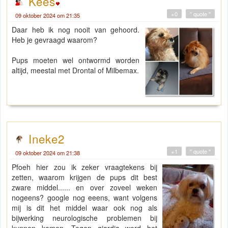
Kees
+0
" quote "
09 oktober 2024 om 21:35
Daar heb ik nog nooit van gehoord.
Heb je gevraagd waarom?
Pups moeten wel ontwormd worden
altijd, meestal met Drontal of Milbemax.
Ineke2
+1
" quote "
09 oktober 2024 om 21:38
Pfoeh hier zou ik zeker vraagtekens bij
zetten, waarom krijgen de pups dit best
zware middel...... en over zoveel weken
nogeens? google nog eeens, want volgens
mij is dit het middel waar ook nog als
bijwerking neurologische problemen bij
kunnen komen. Tegen giardia werd het