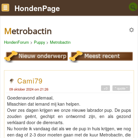
HondenPage
Metrobactin
HondenForum
>
Puppy
>
Metrobactin
Cami79
+0
" quote "
09 oktober 2024 om 21:26
Goedenavond allemaal,
Misschien dat iemand mij kan helpen.
Over zes dagen krijgen we onze nieuwe labrador pup. De pups
zouden geënt, gechipt en ontwormd zijn, en als gezond
verklaard door de dierenarts.
Nu hoorde ik vandaag dat als we de pup in huis krijgen, we nog
een dag of 2-3 door moeten gaan met de kuur Metrobactin, die