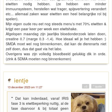
eiwitten nodig hebben. (ze hebben een minder
immuunsysteem, herstellen wat trager, spijsvertering verandert
etc... allemaal zaken waar eiwitten een heel belangrijke rol bij
spelen).
Mijn eigen oude reu eet nog steeds menu's met 70% eiwitten &
krijgt een paar keer per week een eiwitshake.
Afgelopen maandag zijn jaarlijks bloedonderzoek laten doen,
creatine 0.7 (marge 0.3 -1.4). Hoe ideaal wil je het hebben :)
SMDA moet wel nog binnenkomen, dat kan de dierenarts niet
zelf doen, dus dat gaat via het labo.
Overigens was zijn volledig bloedbeeld gelukkig dik in orde.
(zink & SDMA moeten nog binnenkomen)
ientje
+0
" quote "
13 december 2023 om 11:27
"
Dat kan inderdaad, vanaf IRIS
fase 3 is eiwitbeperking nuttig, al de
fase daarvoor & bij totaal geen