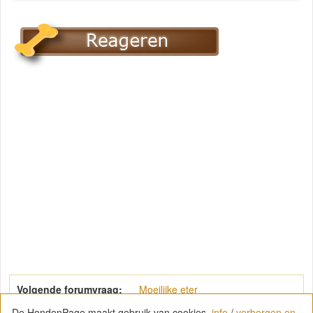
Volgende forumvraag:
Moeilijke eter
De HondenPage maakt gebruik van cookies.
info
/
verbergen en