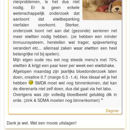
nierproblemen, is het dus niet
nodig. Er is geen enkele
wetenschappelijk onderzoek dat
aantoont dat eiwitbeperking
nierfalen voorkomt. Sterker,
onderzoek toont net aan dat (gezonde) senioren net
meer eiwitten nodig hebben. (ze hebben een minder
immuunsysteem, herstellen wat trager, spijsvertering
verandert etc... allemaal zaken waar eiwitten een heel
belangrijke rol bij spelen).
Mijn eigen oude reu eet nog steeds menu's met 70%
eiwitten & krijgt een paar keer per week een eiwitshake.
Afgelopen maandag zijn jaarlijks bloedonderzoek laten
doen, creatine 0.7 (marge 0.3 -1.4). Hoe ideaal wil je het
hebben
SMDA moet wel nog binnenkomen, dat kan
de dierenarts niet zelf doen, dus dat gaat via het labo.
Overigens was zijn volledig bloedbeeld gelukkig dik in
orde. (zink & SDMA moeten nog binnenkomen)
"
Dagmar
Dank je wel. Wat een mooie uitslagen!