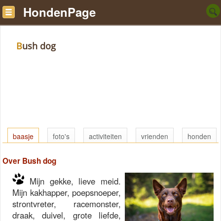
HondenPage
Bush dog
baasje
foto's
activiteiten
vrienden
honden
Over Bush dog
Mijn gekke, lieve meid.
Mijn kakhapper, poepsnoeper,
strontvreter, racemonster,
draak, duivel, grote liefde,