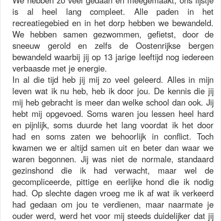
We hebben zo veel gedaan en meegemaakt, ons lijstje
is al heel lang compleet. Alle paden in het
recreatiegebied en in het dorp hebben we bewandeld.
We hebben samen gezwommen, gefietst, door de
sneeuw gerold en zelfs de Oostenrijkse bergen
bewandeld waarbij jij op 13 jarige leeftijd nog iedereen
verbaasde met je energie.
In al die tijd heb jij mij zo veel geleerd. Alles in mijn
leven wat ik nu heb, heb ik door jou. De kennis die jij
mij heb gebracht is meer dan welke school dan ook. Jij
hebt mij opgevoed. Soms waren jou lessen heel hard
en pijnlijk, soms duurde het lang voordat ik het door
had en soms zaten we behoorlijk in conflict. Toch
kwamen we er altijd samen uit en beter dan waar we
waren begonnen. Jij was niet de normale, standaard
gezinshond die ik had verwacht, maar wel de
gecompliceerde, pittige en eerlijke hond die ik nodig
had. Op slechte dagen vroeg me ik af wat ik verkeerd
had gedaan om jou te verdienen, maar naarmate je
ouder werd, werd het voor mij steeds duidelijker dat jij