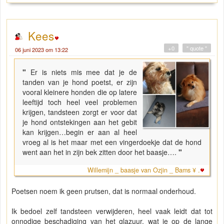
Kees
+0
" quote "
06 juni 2023 om 13:22
"
Er is niets mis mee dat je de
tanden van je hond poetst, er zijn
vooral kleinere honden die op latere
leeftijd toch heel veel problemen
krijgen, tandsteen zorgt er voor dat
je hond ontstekingen aan het gebit
kan krijgen…begin er aan al heel
vroeg al is het maar met een vingerdoekje dat de hond
went aan het in zijn bek zitten door het baasje….
"
Willemijn _ baasje van Ozjin _ Bams ¥ .
Poetsen noem ik geen prutsen, dat is normaal onderhoud.
Ik bedoel zelf tandsteen verwijderen, heel vaak leidt dat tot
onnodige beschadiging van het glazuur, wat je op de lange