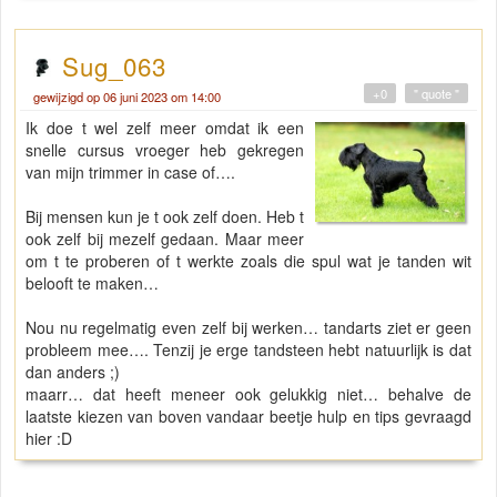
Sug_063
+0
" quote "
gewijzigd op 06 juni 2023 om 14:00
Ik doe t wel zelf meer omdat ik een
snelle cursus vroeger heb gekregen
van mijn trimmer in case of….
Bij mensen kun je t ook zelf doen. Heb t
ook zelf bij mezelf gedaan. Maar meer
om t te proberen of t werkte zoals die spul wat je tanden wit
belooft te maken…
Nou nu regelmatig even zelf bij werken… tandarts ziet er geen
probleem mee…. Tenzij je erge tandsteen hebt natuurlijk is dat
dan anders ;)
maarr… dat heeft meneer ook gelukkig niet… behalve de
laatste kiezen van boven vandaar beetje hulp en tips gevraagd
hier :D