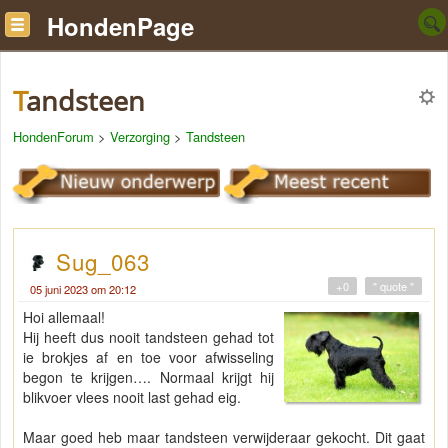
HondenPage
Tandsteen
HondenForum
>
Verzorging
>
Tandsteen
Sug_063
+0
" quote "
05 juni 2023 om 20:12
Hoi allemaal!
Hij heeft dus nooit tandsteen gehad tot
ie brokjes af en toe voor afwisseling
begon te krijgen…. Normaal krijgt hij
blikvoer vlees nooit last gehad eig.
Maar goed heb maar tandsteen verwijderaar gekocht. Dit gaat