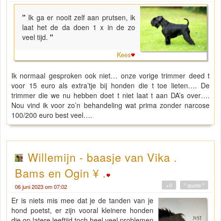
"
Ik ga er nooit zelf aan prutsen, ik
laat het de da doen 1 x in de zo
veel tijd.
"
Kees
Ik normaal gesproken ook niet… onze vorige trimmer deed t
voor 15 euro als extra’tje bij honden die t toe lieten…. De
trimmer die we nu hebben doet t niet laat t aan DA’s over….
Nou vind ik voor zo’n behandeling wat prima zonder narcose
100/200 euro best veel….
Willemijn - baasje van Vika .
Bams en Ogin ¥ .
+0
" quote "
06 juni 2023 om 07:02
Er is niets mis mee dat je de tanden van je
hond poetst, er zijn vooral kleinere honden
die op latere leeftijd toch heel veel problemen