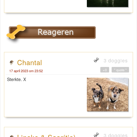
3 doggies
Chantal
+0
" quote "
17 april 2023 om 23:52
Sterkte. X
3 doggies
Lineke & Saar(tje)