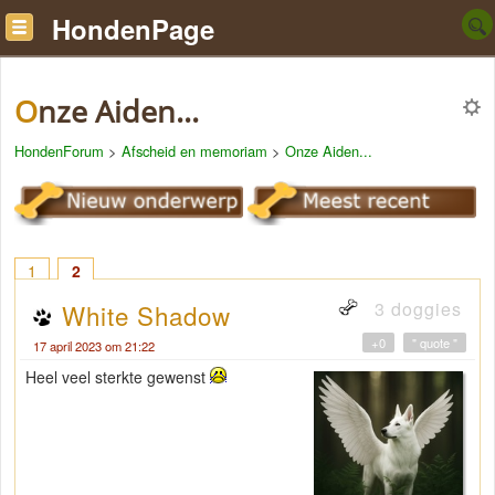
HondenPage
Onze Aiden...
HondenForum
>
Afscheid en memoriam
>
Onze Aiden...
1
2
3 doggies
White Shadow
+0
" quote "
17 april 2023 om 21:22
Heel veel sterkte gewenst