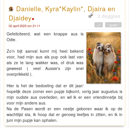
Danielle, Kyra*Kaylin*, Djaira en
3 doggies
Djaidey
+1
" quote "
02 april 2023 om 21:11
Gefeliciteerd, wat een knappe aus is
Odie.
Zo'n bijt aanval komt mij heel bekend
voor, had mijn aus als pup ook last van
als ze te lang wakker was, of druk was
geweest ( veel Aussie's zijn snel
overprikkeld ).
Hier is het de bedoeling dat er dit jaar/
hopelijk deze zomer een pupje bijkomt, vorig jaar augustus is
mijn oudste aus overleden, en wil ik er een vriendinnetje bij
voor mijn andere aus.
Na de Pasen wordt er een nestje geboren waar ik op de
wachtlijst sta, ik hoop dat er genoeg teefjes in zitten, en ik in
juni mijn pupje kan ophalen.