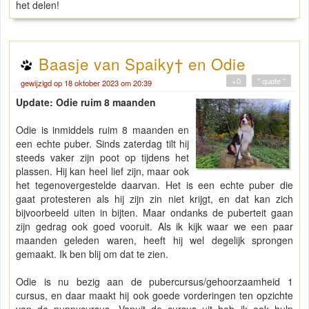
het delen!
Baasje van Spaiky† en Odie
+0
" quote "
gewijzigd op 18 oktober 2023 om 20:39
Update: Odie ruim 8 maanden
Odie is inmiddels ruim 8 maanden en
een echte puber. Sinds zaterdag tilt hij
steeds vaker zijn poot op tijdens het
plassen. Hij kan heel lief zijn, maar ook
het tegenovergestelde daarvan. Het is een echte puber die
gaat protesteren als hij zijn zin niet krijgt, en dat kan zich
bijvoorbeeld uiten in bijten. Maar ondanks de puberteit gaan
zijn gedrag ook goed vooruit. Als ik kijk waar we een paar
maanden geleden waren, heeft hij wel degelijk sprongen
gemaakt. Ik ben blij om dat te zien.
Odie is nu bezig aan de pubercursus/gehoorzaamheid 1
cursus, en daar maakt hij ook goede vorderingen ten opzichte
van de puppycursus. Vanuit de cursus uit heb ik ook hulp