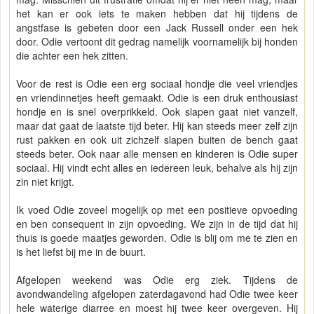
het kan er ook iets te maken hebben dat hij tijdens de
angstfase is gebeten door een Jack Russell onder een hek
door. Odie vertoont dit gedrag namelijk voornamelijk bij honden
die achter een hek zitten.
Voor de rest is Odie een erg sociaal hondje die veel vriendjes
en vriendinnetjes heeft gemaakt. Odie is een druk enthousiast
hondje en is snel overprikkeld. Ook slapen gaat niet vanzelf,
maar dat gaat de laatste tijd beter. Hij kan steeds meer zelf zijn
rust pakken en ook uit zichzelf slapen buiten de bench gaat
steeds beter. Ook naar alle mensen en kinderen is Odie super
sociaal. Hij vindt echt alles en iedereen leuk, behalve als hij zijn
zin niet krijgt.
Ik voed Odie zoveel mogelijk op met een positieve opvoeding
en ben consequent in zijn opvoeding. We zijn in de tijd dat hij
thuis is goede maatjes geworden. Odie is blij om me te zien en
is het liefst bij me in de buurt.
Afgelopen weekend was Odie erg ziek. Tijdens de
avondwandeling afgelopen zaterdagavond had Odie twee keer
hele waterige diarree en moest hij twee keer overgeven. Hij