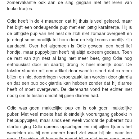
zomervakantie ook aan de slag gegaan met het leren van
leuke trucjes.
Odie heeft in de 4 maanden dat hij thuis is veel geleerd, maar
het blijft een ondeugende pup met een pittig karaktertje. Hij is
de pittigste pup van het nest die zich niet zomaar overgeeft en
je dringt soms moeilijk tot hem door en krijgt soms moeilijk zijn
aandacht. Over het algemeen is Odie gewoon een heel lief
hondje, maar puppybijten heeft hij altijd extreem gedaan. Toen
de rest van zijn nest al lang niet meer beet, ging Odie nog
enthousiast door en daarbij drong ik heel moeilijk door. De
fokster stuurde mij een artikel door waar in stond dat extreem
bijten en niet doordringen veroorzaakt kan worden door giardia
en dat een pup ook giardia kan hebben zonder dat hij diarree
heeft of moet overgeven. De dierenarts vond het echter niet
nodig om te testen omdat hij geen diarree had.
Odie was geen makkelijke pup en is ook geen makkelijke
puber. Met veel moeite had ik eindelijk vooruitgang geboekt in
het puppybijten, maar sinds een week voordat de puberteit zou
starten ging Odie opeens opspringen en mij bijten tijdens het
wandelen als hij een andere hond ziet waar hij niet naar toe
mag. Misschien uit frustratie omdat hij er niet heen mag, maar