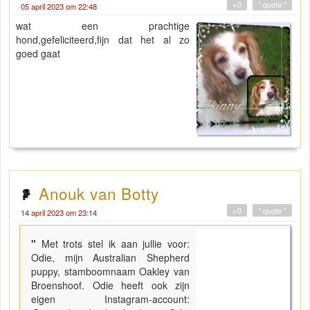
+0
" quote "
05 april 2023 om 22:48
wat een prachtige
hond,gefeliciteerd,fijn dat het al zo
goed gaat
Anouk van Botty
+0
" quote "
14 april 2023 om 23:14
"
Met trots stel ik aan jullie voor:
Odie, mijn Australian Shepherd
puppy, stamboomnaam Oakley van
Broenshoof. Odie heeft ook zijn
eigen Instagram-account: