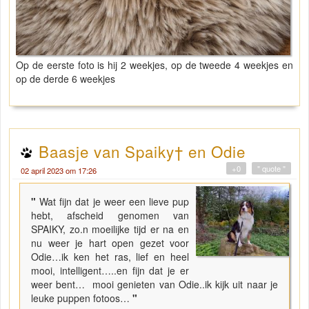
Op de eerste foto is hij 2 weekjes, op de tweede 4 weekjes en
op de derde 6 weekjes
Baasje van Spaiky† en Odie
+0
" quote "
02 april 2023 om 17:26
"
Wat fijn dat je weer een lieve pup
hebt, afscheid genomen van
SPAIKY, zo.n moeilijke tijd er na en
nu weer je hart open gezet voor
Odie…ik ken het ras, lief en heel
mooi, intelligent…..en fijn dat je er
weer bent… mooi genieten van Odie..ik kijk uit naar je
leuke puppen fotoos…
"