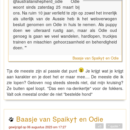
@australianshepherd_odie Odie
woont sinds zaterdag 25 maart bij
ons. Na ruim 10 jaar verliefd te zijn op zowel het innerlijk
als uiterlijk van de Aussie heb ik het weloverwogen
besluit genomen om Odie in huis te nemen. Als puppy
doen we uiteraard rustig aan, maar als Odie oud
genoeg is gaan we veel wandelen, hardlopen, truckjes
trainen en misschien gehoorzaamheid en behendigheid
doen.
"
Baasje van Spaiky† en Odie
Tja de meeste zijn al passie dat punt
Je krijgt wat je krijgt
aan karakter en je doet het er maar mee.... De meeste die ik
zie lopen? Geloven nog steeds steeds niet, dat mijn kruising?
Ze buiten spel loopt. "Das een na-denkertje" voor de fokkers.
Valt ook meestal onder de niet "bestelde hond"
Baasje van Spaiky† en Odie
+0
" quote "
gewijzigd op 06 augustus 2023 om 17:27