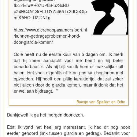
fbclid=IwAR07UPt5FuzScBD-
p24RC4N1SrFLTDYZat65TxXdQeOfp
mfKAHO_D2jDN1g
https://www.dierenoppasamersfoort.nl
/kunnen-gedragsproblemen-hond-
door-giardia-komen/
Odie heeft nu de eerste kuur van 5 dagen om. Ik merk
dat hij meer aandacht voor me heeft en hij beter
benaderbaar is. Als hij bijt kan ik hem er makkelijker uit
halen. Het voelt eigenlijk of ik nu pas kan beginnen met
opvoeden. Hij heeft een pittig karaktertje, dat zal zeker
niet alleen door de giardia komen, maar ik denk dat het
er wel aan bijdraagt.
"
Baasje van Spaiky† en Odie
Dankjewel! Ik ga het morgen doorlezen.
Edit: Ik vond het heel erg interessant. Ik had dit nog nooit
eerder gehoord (link tussen giardia en gedrag). Bedankt voor