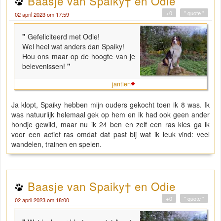
Baasje van Spaiky† en Odie
+0
" quote "
02 april 2023 om 17:59
"
Gefeliciteerd met Odie!
Wel heel wat anders dan Spaiky!
Hou ons maar op de hoogte van je
belevenissen!
"
jantien
Ja klopt, Spaiky hebben mijn ouders gekocht toen ik 8 was. Ik
was natuurlijk helemaal gek op hem en ik had ook geen ander
hondje gewild, maar nu ik 24 ben en zelf een ras kies ga ik
voor een actief ras omdat dat past bij wat ik leuk vind: veel
wandelen, trainen en spelen.
Baasje van Spaiky† en Odie
+0
" quote "
02 april 2023 om 18:00