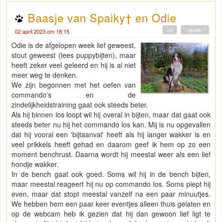
Baasje van Spaiky† en Odie
+0
" quote "
02 april 2023 om 18:15
Odie is de afgelopen week lief geweest,
stout geweest (lees puppybijten), maar
heeft zeker veel geleerd en hij is al niet
meer weg te denken.
We zijn begonnen met het oefen van
commando's en de
zindelijkheidstraining gaat ook steeds beter.
Als hij binnen los loopt wil hij overal in bijten, maar dat gaat ook
steeds beter nu hij het commando los kan. Mij is nu opgevallen
dat hij vooral een 'bijtaanval' heeft als hij langer wakker is en
veel prikkels heeft gehad en daarom geef ik hem op zo een
moment benchrust. Daarna wordt hij meestal weer als een lief
hondje wakker.
In de bench gaat ook goed. Soms wil hij in de bench bijten,
maar meestal reageert hij nu op commando los. Soms piept hij
even, maar dat stopt meestal vanzelf na een paar minuutjes.
We hebben hem een paar keer eventjes alleen thuis gelaten en
op de webcam heb ik gezien dat hij dan gewoon lief ligt te