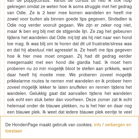
gekregen omdat ze weten hoe ik soms struggle met het gedrag
van Odie. Ze is 2 keer mee komen wandelen en heeft me
zowel voor buiten als binnen goede tips gegeven. Sindsdien is
Odie nog verder vooruit gegaan. We zijn er zeker nog niet,
maar ik ben erg blij met de stijgende lijn. Ze zag het gebeuren
tijdens het wandelen dat Odie mij bijt als hij niet naar een hond
toe mag. Ik was blij om te horen dat dit uit frustratie/stress was
en dat hij absoluut niet agressief is. Ze heeft me tips gegeven
hoe ik hier mee moet omgaan. Zij had dit gedrag eerder
meegemaakt met een hond die giardia had. Ik moet hem
proberen nu zo min mogelijk bloot te stellen aan prikkels, want
daar heeft hij moeite mee. We proberen zoveel mogelijk
prikkelarme routes te nemen met wandelen en ik probeer hem
zoveel mogelijk lekker te laten snuffelen en rennen tijdens het
wandelen. Gelukkig gaat dat aanvallen tijdens het wandelen
ook echt een stuk beter dan voorheen. Deze zomer zat ik echt
helemaal onder de blauwe plekken, nu is het hier en daar nog
een blauwe plek. Ik weet dat iedere blauwe plek eentje te veel
is, maar als ik kijk waar we vandaan komen ben ik blij met de
vorderingen en dat we nu hulp krijgen.
De HondenPage maakt gebruik van cookies.
info
/
verbergen en
toestaan
Verder is Odie een lief en sociaal hondje. Ik mag hem gewoon