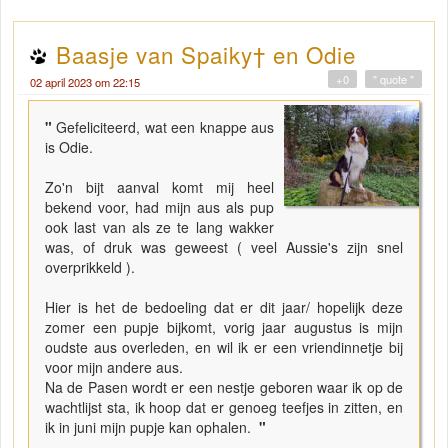
Baasje van Spaiky† en Odie
+0
" quote "
02 april 2023 om 22:15
"
Gefeliciteerd, wat een knappe aus
is Odie.
Zo'n bijt aanval komt mij heel
bekend voor, had mijn aus als pup
ook last van als ze te lang wakker
was, of druk was geweest ( veel Aussie's zijn snel
overprikkeld ).
Hier is het de bedoeling dat er dit jaar/ hopelijk deze
zomer een pupje bijkomt, vorig jaar augustus is mijn
oudste aus overleden, en wil ik er een vriendinnetje bij
voor mijn andere aus.
Na de Pasen wordt er een nestje geboren waar ik op de
wachtlijst sta, ik hoop dat er genoeg teefjes in zitten, en
ik in juni mijn pupje kan ophalen.
"