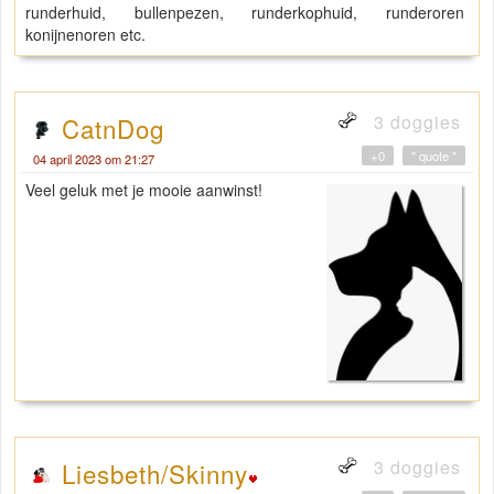
runderhuid, bullenpezen, runderkophuid, runderoren
konijnenoren etc.
3 doggies
CatnDog
+0
" quote "
04 april 2023 om 21:27
Veel geluk met je mooie aanwinst!
3 doggies
Liesbeth/Skinny