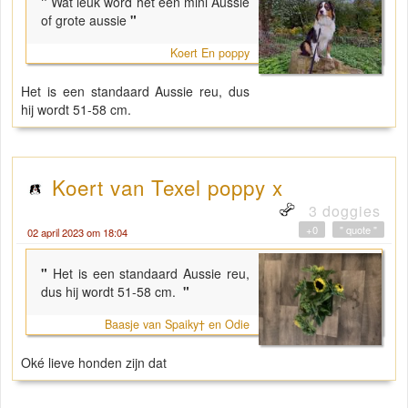
"
Wat leuk word het een mini Aussie
of grote aussie
"
Koert En poppy
Het is een standaard Aussie reu, dus
hij wordt 51-58 cm.
Koert van Texel poppy x
3 doggies
+0
" quote "
02 april 2023 om 18:04
"
Het is een standaard Aussie reu,
dus hij wordt 51-58 cm.
"
Baasje van Spaiky† en Odie
Oké lieve honden zijn dat