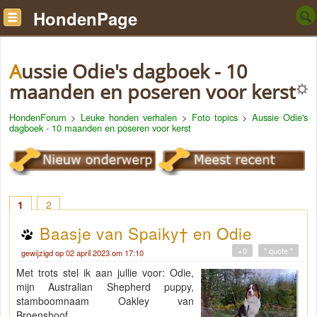
HondenPage
Aussie Odie's dagboek - 10
maanden en poseren voor kerst
HondenForum
>
Leuke honden verhalen
>
Foto topics
>
Aussie Odie's
dagboek - 10 maanden en poseren voor kerst
1
2
Baasje van Spaiky† en Odie
+0
" quote "
gewijzigd op 02 april 2023 om 17:10
Met trots stel ik aan jullie voor: Odie,
mijn Australian Shepherd puppy,
stamboomnaam Oakley van
Broenshoof.