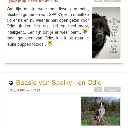
gewijzigd op 02 april 2023 om 17:15
Wat fijn dat je weer een lieve pup hebt,
afscheid genomen van SPAIKY, zo.n moeilijke
tijd er na en nu weer je hart open gezet voor
Odie…ik ken het ras, lief en heel mooi,
intelligent…..en fijn dat je er weer bent…
mooi genieten van Odie..ik kijk uit naar je
leuke puppen fotoos…
Baasje van Spaiky† en Odie
+0
" quote "
02 april 2023 om 17:22