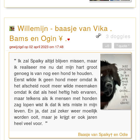
Willemijn - baasje van Vika .
3 doggies
Bams en Ogin ¥ .
+0
" quote "
gewijzigd op 02 april 2023 om 17:48
"
Ik zal Spaiky altijd blijven missen, maar
ik realiseer me nu dat mijn hart groot
genoeg is van nog een hond te houden.
Eerst wilde ik geen hond meer omdat ik
het afscheid nooit meer wilde meemaken
omdat ik dat als heel heftig heb ervaren,
maar telkens als ik mensen met honden
zag lopen wist ik dat ik iets miste in mijn
leven. En ja, dat zal zeker weer moeilijk
worden ooit, maar je krijgt er ook jaren
heel veel voor.
"
Baasje van Spaiky† en Odie