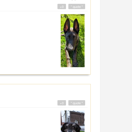
+0
" quote "
+0
" quote "