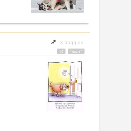
3 doggies
+0
" quote "