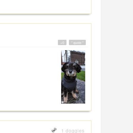
+0
" quote "
1 doggies