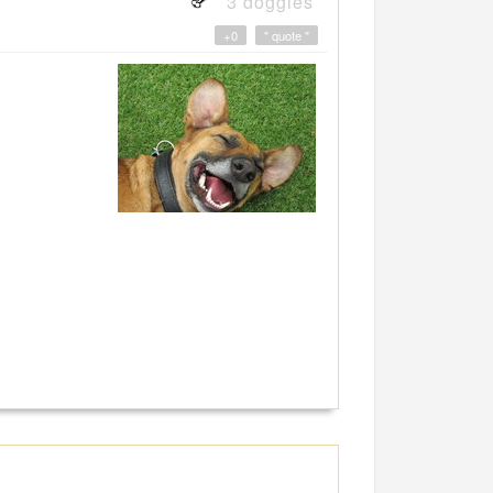
3 doggies
+0
" quote "