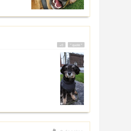
+0
" quote "