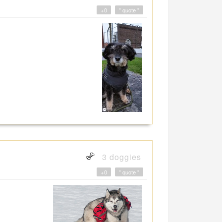
+0
" quote "
3 doggies
+0
" quote "