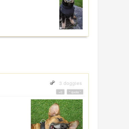
3 doggies
+0
" quote "