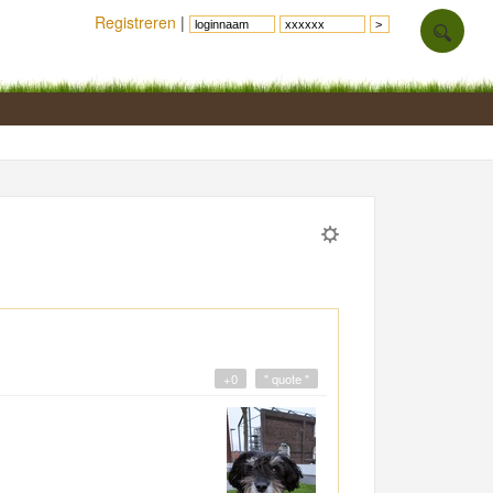
Registreren
|
+0
" quote "