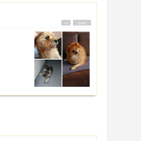
+0
" quote "