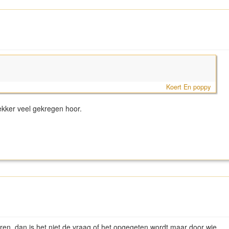
Koert En poppy
ekker veel gekregen hoor.
beren, dan is het niet de vraag of het opgegeten wordt maar door wie,