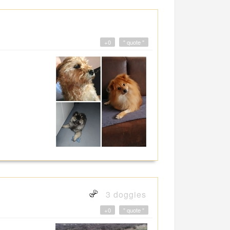
+0
" quote "
3 doggies
+0
" quote "