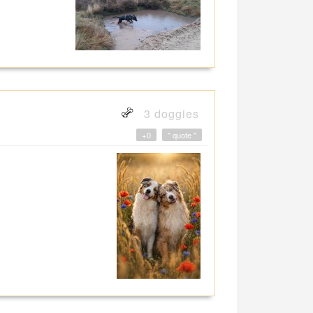
3 doggies
+0
" quote "