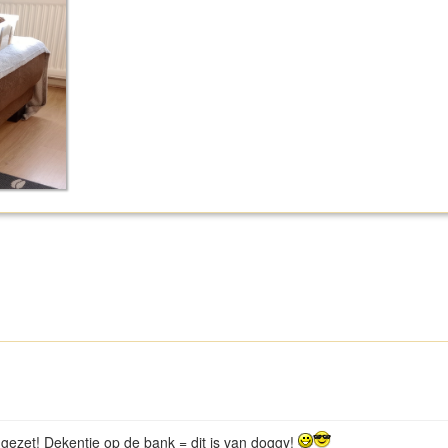
e gezet! Dekentje op de bank = dit is van doggy!