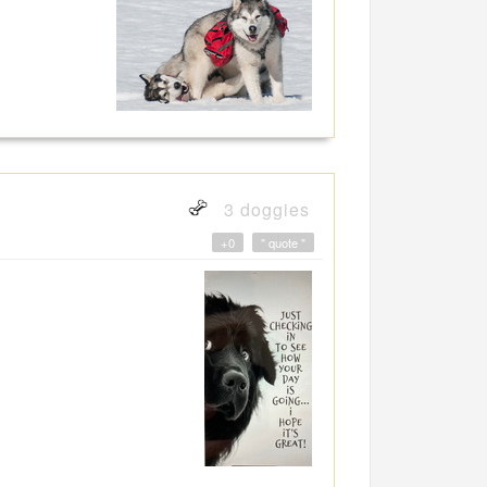
3 doggies
+0
" quote "