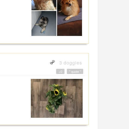
3 doggies
+0
" quote "