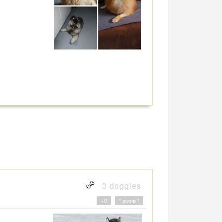
3 doggies
+0
" quote "