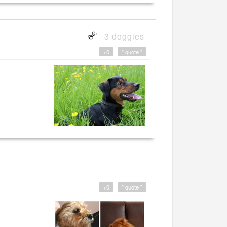
3 doggies
+0
" quote "
+0
" quote "