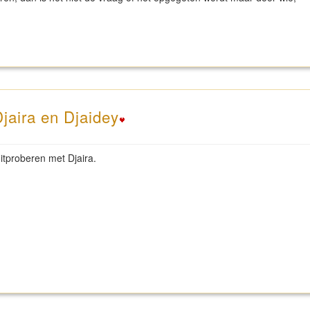
Djaira en Djaidey
uitproberen met Djaira.