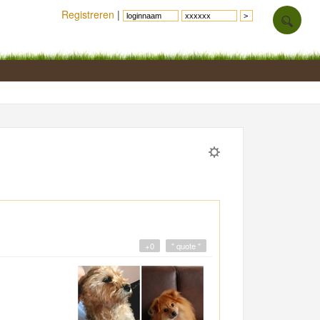
Registreren
|
+0
" quote "