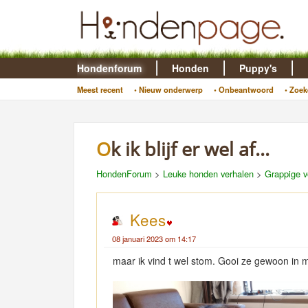
Hondenforum
Honden
Puppy's
Meest recent
• Nieuw onderwerp
• Onbeantwoord
• Zoek
Ok ik blijf er wel af...
HondenForum
>
Leuke honden verhalen
>
Grappige v
Kees
08 januari 2023 om 14:17
maar ik vind t wel stom. Gooi ze gewoon in m