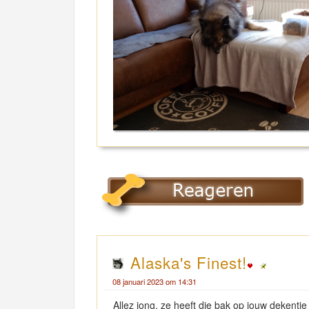
Alaska's Finest!
08 januari 2023 om 14:31
Allez jong, ze heeft die bak op jouw dekentj