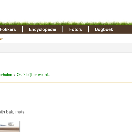
Fokkers
Encyclopedie
Foto's
Dogboek
en
erhalen
>
Ok ik blijf er wel af...
ijn bak, muts.