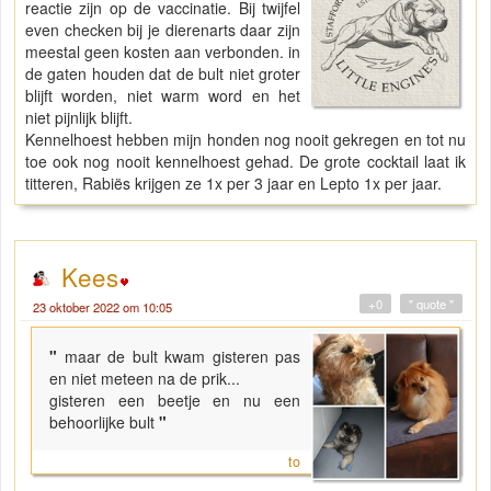
reactie zijn op de vaccinatie. Bij twijfel
even checken bij je dierenarts daar zijn
meestal geen kosten aan verbonden. in
de gaten houden dat de bult niet groter
blijft worden, niet warm word en het
niet pijnlijk blijft.
Kennelhoest hebben mijn honden nog nooit gekregen en tot nu
toe ook nog nooit kennelhoest gehad. De grote cocktail laat ik
titteren, Rabiës krijgen ze 1x per 3 jaar en Lepto 1x per jaar.
Kees
+0
" quote "
23 oktober 2022 om 10:05
"
maar de bult kwam gisteren pas
en niet meteen na de prik...
gisteren een beetje en nu een
behoorlijke bult
"
to