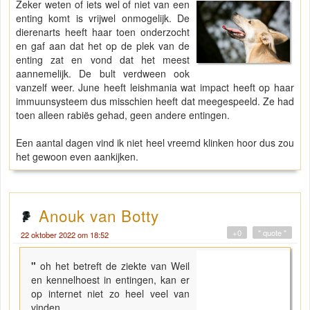
Zeker weten of iets wel of niet van een
enting komt is vrijwel onmogelijk. De
dierenarts heeft haar toen onderzocht
en gaf aan dat het op de plek van de
enting zat en vond dat het meest
aannemelijk. De bult verdween ook
vanzelf weer. June heeft leishmania wat impact heeft op haar
immuunsysteem dus misschien heeft dat meegespeeld. Ze had
toen alleen rabiës gehad, geen andere entingen.
Een aantal dagen vind ik niet heel vreemd klinken hoor dus zou
het gewoon even aankijken.
Anouk van Botty
+0
" quote "
22 oktober 2022 om 18:52
"
oh het betreft de ziekte van Weil
en kennelhoest in entingen, kan er
op internet niet zo heel veel van
vinden..