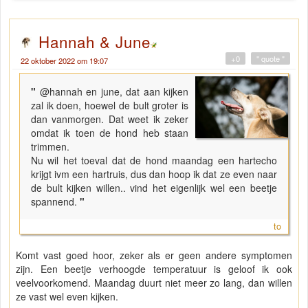
Hannah & June
+0
" quote "
22 oktober 2022 om 19:07
"
@hannah en june, dat aan kijken
zal ik doen, hoewel de bult groter is
dan vanmorgen. Dat weet ik zeker
omdat ik toen de hond heb staan
trimmen.
Nu wil het toeval dat de hond maandag een hartecho
krijgt ivm een hartruis, dus dan hoop ik dat ze even naar
de bult kijken willen.. vind het eigenlijk wel een beetje
spannend.
"
to
Komt vast goed hoor, zeker als er geen andere symptomen
zijn. Een beetje verhoogde temperatuur is geloof ik ook
veelvoorkomend. Maandag duurt niet meer zo lang, dan willen
ze vast wel even kijken.