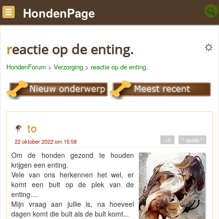
HondenPage
reactie op de enting.
HondenForum
>
Verzorging
>
reactie op de enting.
to
+0
" quote "
22 oktober 2022 om 15:58
Om de honden gezond te houden
krijgen een enting.
Vele van ons herkennen het wel, er
komt een bult op de plek van de
enting....
Mijn vraag aan jullie is, na hoeveel
dagen komt die bult als de bult komt...