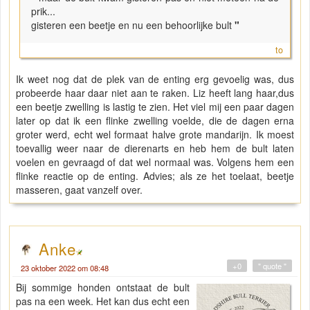
prik...
gisteren een beetje en nu een behoorlijke bult
"
to
Ik weet nog dat de plek van de enting erg gevoelig was, dus
probeerde haar daar niet aan te raken. Liz heeft lang haar,dus
een beetje zwelling is lastig te zien. Het viel mij een paar dagen
later op dat ik een flinke zwelling voelde, die de dagen erna
groter werd, echt wel formaat halve grote mandarijn. Ik moest
toevallig weer naar de dierenarts en heb hem de bult laten
voelen en gevraagd of dat wel normaal was. Volgens hem een
flinke reactie op de enting. Advies; als ze het toelaat, beetje
masseren, gaat vanzelf over.
Anke
+0
" quote "
23 oktober 2022 om 08:48
Bij sommige honden ontstaat de bult
pas na een week. Het kan dus echt een