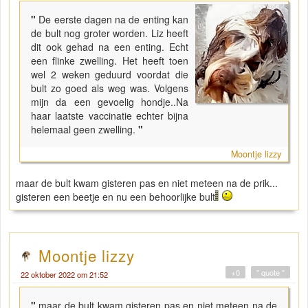
"
De eerste dagen na de enting kan
de bult nog groter worden. Liz heeft
dit ook gehad na een enting. Echt
een flinke zwelling. Het heeft toen
wel 2 weken geduurd voordat die
bult zo goed als weg was. Volgens
mijn da een gevoelig hondje..Na
haar laatste vaccinatie echter bijna
helemaal geen zwelling.
"
Moontje lizzy
maar de bult kwam gisteren pas en niet meteen na de prik...
gisteren een beetje en nu een behoorlijke bult
Moontje lizzy
+0
" quote "
22 oktober 2022 om 21:52
"
maar de bult kwam gisteren pas en niet meteen na de