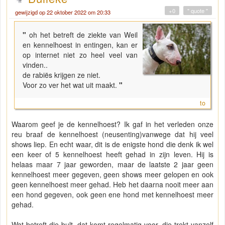
+0
" quote "
gewijzigd op 22 oktober 2022 om 20:33
"
oh het betreft de ziekte van Weil
en kennelhoest in entingen, kan er
op internet niet zo heel veel van
vinden..
de rabiës krijgen ze niet.
Voor zo ver het wat uit maakt.
"
to
Waarom geef je de kennelhoest? Ik gaf in het verleden onze
reu braaf de kennelhoest (neusenting)vanwege dat hij veel
shows liep. En echt waar, dit is de enigste hond die denk ik wel
een keer of 5 kennelhoest heeft gehad in zijn leven. Hij is
helaas maar 7 jaar geworden, maar de laatste 2 jaar geen
kennelhoest meer gegeven, geen shows meer gelopen en ook
geen kennelhoest meer gehad. Heb het daarna nooit meer aan
een hond gegeven, ook geen ene hond met kennelhoest meer
gehad.
Wat betreft die bult, dat komt regelmatig voor, die trekt vanzelf