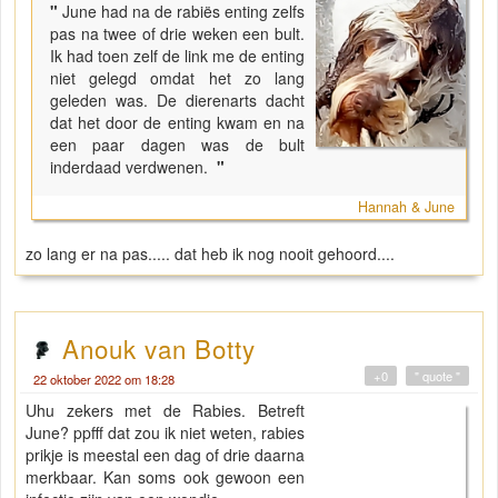
"
June had na de rabiës enting zelfs
pas na twee of drie weken een bult.
Ik had toen zelf de link me de enting
niet gelegd omdat het zo lang
geleden was. De dierenarts dacht
dat het door de enting kwam en na
een paar dagen was de bult
inderdaad verdwenen.
"
Hannah & June
zo lang er na pas..... dat heb ik nog nooit gehoord....
Anouk van Botty
+0
" quote "
22 oktober 2022 om 18:28
Uhu zekers met de Rabies. Betreft
June? ppfff dat zou ik niet weten, rabies
prikje is meestal een dag of drie daarna
merkbaar. Kan soms ook gewoon een