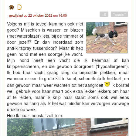
D
+0
" quote "
gewijzigd op 22 oktober 2022 om 16:00
Volgens mij is teveel kammen ook niet
goed? Misschien is wassen en blazen
(met waterblazer) iets, bij de trimmer of
door jezelf? En dan inderdaad zo'n
anti-klitspray tussendoor? Maar ik heb
geen hond met een soortgelijke vacht.
Mijn hond heeft een vacht die ik helemaal af kan
knippen/scheren, en die gewoon doorgroeit ('hypoallergeen').
Ik hou haar vacht graag lang op bepaalde plekken, maar
wanneer er een te grote klit in komt, scheer/knip ik het kort, en
dan gewoon maar weer wachten tot het aangroeit
Ik borstel
wel, gebruik voor haar staart ook extra lekker lekkers om haar
af te leiden, maar ik knip haar staart soms ook wel eens
gewoon halflang als ik het wat minder kan verzorgen vanwege
drukte op werk.
Hoe ik haar meestal zelf trim: