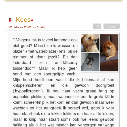
Kees
+0
" quote "
22 oktober 2022 om 16:48
"
Volgens mij is teveel kammen ook
niet goed? Misschien is wassen en
blazen (met waterblazer) iets, bij de
trimmer of door jezelf? En dan
inderdaad zo'n anti-klitspray
tussendoor? Maar ik heb geen
hond met een soortgelijke vacht.
Mijn hond heeft een vacht die ik helemaal af kan
knippen/scheren, en die gewoon doorgroeit
('hypoallergeen'). Ik hou haar vacht graag lang op
bepaalde plekken, maar wanneer er een te grote klit in
komt, scheer/knip ik het kort, en dan gewoon maar weer
wachten tot het aangroeit Ik borstel wel, gebruik voor
haar staart ook extra lekker lekkers om haar af te leiden,
maar ik knip haar staart soms ook wel eens gewoon
halflang als ik het wat minder kan verzorgen vanwege