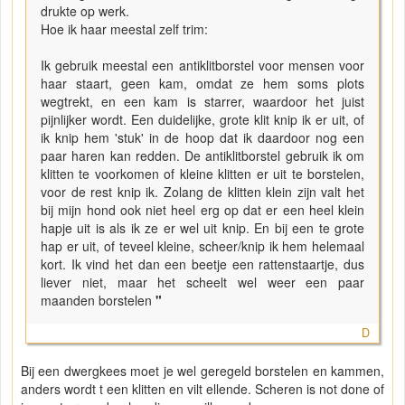
drukte op werk.
Hoe ik haar meestal zelf trim:
Ik gebruik meestal een antiklitborstel voor mensen voor
haar staart, geen kam, omdat ze hem soms plots
wegtrekt, en een kam is starrer, waardoor het juist
pijnlijker wordt. Een duidelijke, grote klit knip ik er uit, of
ik knip hem 'stuk' in de hoop dat ik daardoor nog een
paar haren kan redden. De antiklitborstel gebruik ik om
klitten te voorkomen of kleine klitten er uit te borstelen,
voor de rest knip ik. Zolang de klitten klein zijn valt het
bij mijn hond ook niet heel erg op dat er een heel klein
hapje uit is als ik ze er wel uit knip. En bij een te grote
hap er uit, of teveel kleine, scheer/knip ik hem helemaal
kort. Ik vind het dan een beetje een rattenstaartje, dus
liever niet, maar het scheelt wel weer een paar
maanden borstelen
"
D
Bij een dwergkees moet je wel geregeld borstelen en kammen,
anders wordt t een klitten en vilt ellende. Scheren is not done of