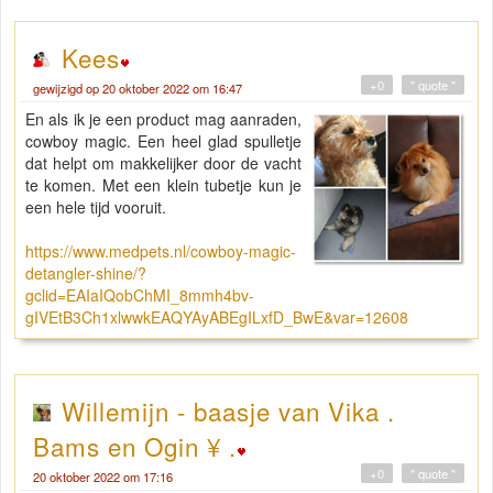
Kees
+0
" quote "
gewijzigd op 20 oktober 2022 om 16:47
En als ik je een product mag aanraden,
cowboy magic. Een heel glad spulletje
dat helpt om makkelijker door de vacht
te komen. Met een klein tubetje kun je
een hele tijd vooruit.
https://www.medpets.nl/cowboy-magic-
detangler-shine/?
gclid=EAIaIQobChMI_8mmh4bv-
gIVEtB3Ch1xlwwkEAQYAyABEgILxfD_BwE&var=12608
Willemijn - baasje van Vika .
Bams en Ogin ¥ .
+0
" quote "
20 oktober 2022 om 17:16