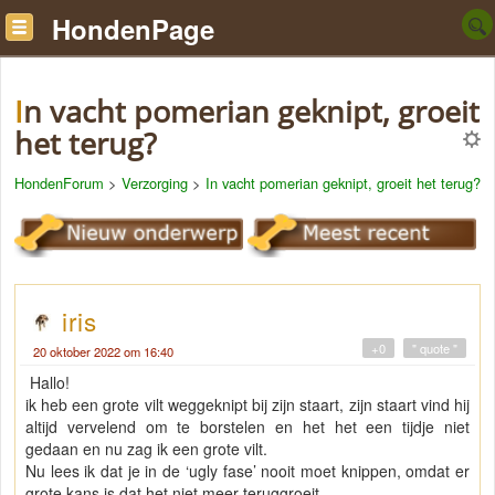
HondenPage
In vacht pomerian geknipt, groeit
het terug?
HondenForum
>
Verzorging
>
In vacht pomerian geknipt, groeit het terug?
iris
+0
" quote "
20 oktober 2022 om 16:40
Hallo!
ik heb een grote vilt weggeknipt bij zijn staart, zijn staart vind hij
altijd vervelend om te borstelen en het het een tijdje niet
gedaan en nu zag ik een grote vilt.
Nu lees ik dat je in de ‘ugly fase’ nooit moet knippen, omdat er
grote kans is dat het niet meer teruggroeit.