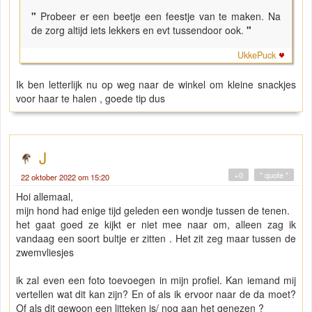
"
Probeer er een beetje een feestje van te maken. Na
de zorg altijd iets lekkers en evt tussendoor ook.
"
UkkePuck
Ik ben letterlijk nu op weg naar de winkel om kleine snackjes
voor haar te halen , goede tip dus
J
+0
" quote "
22 oktober 2022 om 15:20
Hoi allemaal,
mijn hond had enige tijd geleden een wondje tussen de tenen.
het gaat goed ze kijkt er niet mee naar om, alleen zag ik
vandaag een soort bultje er zitten . Het zit zeg maar tussen de
zwemvliesjes
ik zal even een foto toevoegen in mijn profiel. Kan iemand mij
vertellen wat dit kan zijn? En of als ik ervoor naar de da moet?
Of als dit gewoon een litteken is/ nog aan het genezen ?