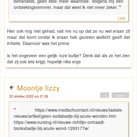
behandeld, geen idee meer waarmee. Volgens mij een
ontstekingsremmer, maar dat weet ik niet meer zeker.
"
Lola
Hier ook nog niet gehad, valt me nu op dat ze nu wel eraan zit
maar dat komt omdat ik eraan heb gezeten wellicht geeft dat
irritatie. Daarvoor was het prima
is het ongeveer een gelijk roze bultje? Denk dat als ze het zien
dat zij ook iets krijgt, hopelijk niks ergs
Moontje lizzy
+0
" quote "
22 oktober 2022 om 21:26
"
https://www.medischcontact.nl/nieuws/laatste-
nieuws/artikel/geen-sodabadje-bij-acute-wonden.htm
https://www.nursing.nl/nieuwe-richtlijn-ontraadt-
biotexbadje-bij-acute-wond-1293177w/