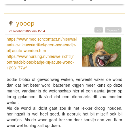
yooop
+0
" quote "
22 oktober 2022 om 15:54
https://www.medischcontact.nl/nieuws/l
aatste-nieuws/artikel/geen-sodabadje-
bij-acute-wonden.htm
https://www.nursing.nl/nieuwe-richtlijn-
ontraadt-biotexbadje-bij-acute-wond-
1293177w/
Soda/ biotex of gewoonweg weken, verweekt vaker de wond
dan dat het beter word, bacteriën krijgen meer kans op deze
manier, vandaar is de wetenschap hier al een aantal jaren op
terug gekomen, ik vind dat een dierenarts dit zou moeten
weten.
Als de wond al dicht gaat zou ik het lekker droog houden,
honingzalf is wel heel goed, ik gebruik het bij mijzelf ook bij
wondjes. Als de wond gaat trekken door korstje dan zou ik er
weer wel honing zalf op doen.