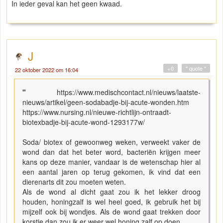
In ieder geval kan het geen kwaad.
J
+0
" quote "
22 oktober 2022 om 16:04
"
https://www.medischcontact.nl/nieuws/laatste-
nieuws/artikel/geen-sodabadje-bij-acute-wonden.htm
https://www.nursing.nl/nieuwe-richtlijn-ontraadt-
biotexbadje-bij-acute-wond-1293177w/
Soda/ biotex of gewoonweg weken, verweekt vaker de
wond dan dat het beter word, bacteriën krijgen meer
kans op deze manier, vandaar is de wetenschap hier al
een aantal jaren op terug gekomen, ik vind dat een
dierenarts dit zou moeten weten.
Als de wond al dicht gaat zou ik het lekker droog
houden, honingzalf is wel heel goed, ik gebruik het bij
mijzelf ook bij wondjes. Als de wond gaat trekken door
korstje dan zou ik er weer wel honing zalf op doen.