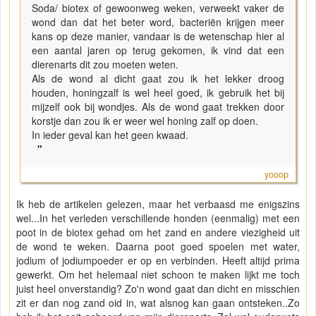
Soda/ biotex of gewoonweg weken, verweekt vaker de
wond dan dat het beter word, bacteriën krijgen meer
kans op deze manier, vandaar is de wetenschap hier al
een aantal jaren op terug gekomen, ik vind dat een
dierenarts dit zou moeten weten.
Als de wond al dicht gaat zou ik het lekker droog
houden, honingzalf is wel heel goed, ik gebruik het bij
mijzelf ook bij wondjes. Als de wond gaat trekken door
korstje dan zou ik er weer wel honing zalf op doen.
In ieder geval kan het geen kwaad.
"
yooop
Ik heb de artikelen gelezen, maar het verbaasd me enigszins
wel...In het verleden verschillende honden (eenmalig) met een
poot in de biotex gehad om het zand en andere viezigheid uit
de wond te weken. Daarna poot goed spoelen met water,
jodium of jodiumpoeder er op en verbinden. Heeft altijd prima
gewerkt. Om het helemaal niet schoon te maken lijkt me toch
juist heel onverstandig? Zo'n wond gaat dan dicht en misschien
zit er dan nog zand oid in, wat alsnog kan gaan ontsteken..Zo