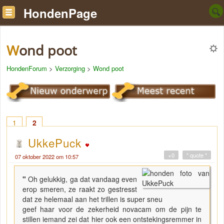
HondenPage
Wond poot
HondenForum
>
Verzorging
>
Wond poot
1
2
UkkePuck
+0
" quote "
07 oktober 2022 om 10:57
"
Oh gelukkig, ga dat vandaag even
erop smeren, ze raakt zo gestresst
dat ze helemaal aan het trillen is super sneu
geef haar voor de zekerheid novacam om de pijn te
stillen iemand zei dat hier ook een ontstekingsremmer in