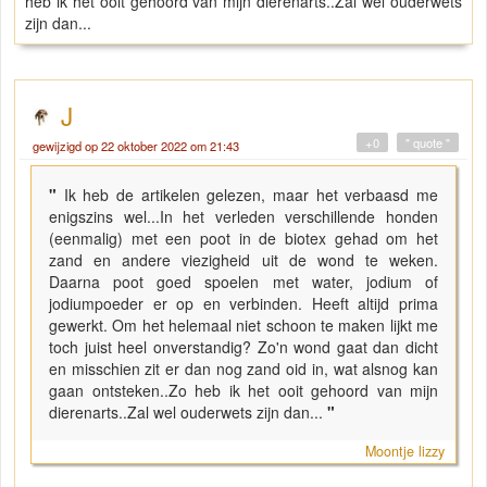
heb ik het ooit gehoord van mijn dierenarts..Zal wel ouderwets
zijn dan...
J
+0
" quote "
gewijzigd op 22 oktober 2022 om 21:43
"
Ik heb de artikelen gelezen, maar het verbaasd me
enigszins wel...In het verleden verschillende honden
(eenmalig) met een poot in de biotex gehad om het
zand en andere viezigheid uit de wond te weken.
Daarna poot goed spoelen met water, jodium of
jodiumpoeder er op en verbinden. Heeft altijd prima
gewerkt. Om het helemaal niet schoon te maken lijkt me
toch juist heel onverstandig? Zo'n wond gaat dan dicht
en misschien zit er dan nog zand oid in, wat alsnog kan
gaan ontsteken..Zo heb ik het ooit gehoord van mijn
dierenarts..Zal wel ouderwets zijn dan...
"
Moontje lizzy