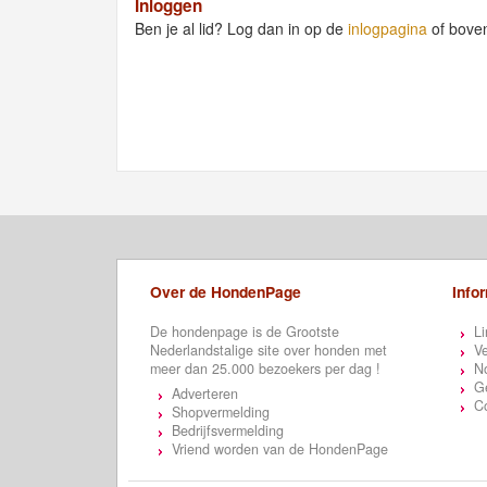
Inloggen
Ben je al lid? Log dan in op de
inlogpagina
of bove
Over de HondenPage
Info
De hondenpage is de Grootste
Li
Nederlandstalige site over honden met
Ve
meer dan 25.000 bezoekers per dag !
N
Ge
Adverteren
C
Shopvermelding
Bedrijfsvermelding
Vriend worden van de HondenPage