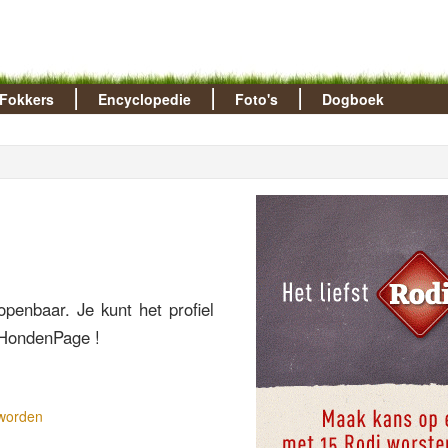
Fokkers
Encyclopedie
Foto's
Dogboek
openbaar. Je kunt het profiel
e HondenPage !
 worden