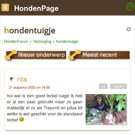
HondenPage
hondentuigje
HondenForum
>
Verzorging
>
hondentuigje
rita
+0
" quote "
21 augustus 2022 om 19:35
hoi wat is een goed teckel tuigje ik heb
er al een paar gebruikt maar ze gaan
makkelijk af zo als Treponti en julius k9
welke is wel geschikt voor de standaard
teckel