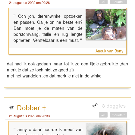
+0
" quote "
21 augustus 2022 om 20:26
"
Och joh, dierenwinkel opzoeken
en passen. Ga je online bestellen?
Dan moet je de maten van de
borstomvang, taille en rug lengte
opmeten. Verstelbaar is een must.
"
Anouk van Botty
dat had ik ook gedaan maar tot ik ze een tijdje gebruikte ,dan
merk je dat ze toch niet zo goed zijn
met het wandelen ,en dat merk je niet in de winkel
3 doggies
Dobber †
+0
" quote "
21 augustus 2022 om 23:33
"
anny x daar hoorde ik meer van