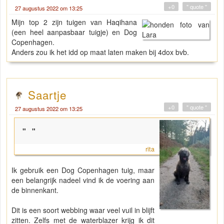
+0
" quote "
27 augustus 2022 om 13:25
Mijn top 2 zijn tuigen van Haqihana
(een heel aanpasbaar tuigje) en Dog
Copenhagen.
Anders zou ik het idd op maat laten maken bij 4dox bvb.
Saartje
+0
" quote "
27 augustus 2022 om 13:25
"
"
rita
Ik gebruik een Dog Copenhagen tuig, maar
een belangrijk nadeel vind ik de voering aan
de binnenkant.
Dit is een soort webbing waar veel vuil in blijft
zitten. Zelfs met de waterblazer krijg ik dit