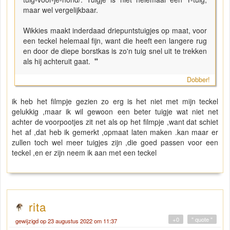
maar wel vergelijkbaar.
Wikkies maakt inderdaad driepuntstuigjes op maat, voor
een teckel helemaal fijn, want die heeft een langere rug
en door de diepe borstkas is zo'n tuig snel uit te trekken
als hij achteruit gaat.
"
Dobber!
ik heb het filmpje gezien zo erg is het niet met mijn teckel
gelukkig ,maar ik wil gewoon een beter tuigje wat niet net
achter de voorpootjes zit net als op het filmpje ,want dat schiet
het af ,dat heb ik gemerkt ,opmaat laten maken .kan maar er
zullen toch wel meer tuigjes zijn ,die goed passen voor een
teckel ,en er zijn neem ik aan met een teckel
rita
+0
" quote "
gewijzigd op 23 augustus 2022 om 11:37