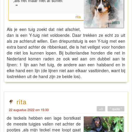
,als het maar niet af schiet
"
rita
Als je een tuig zoekt dat niet afschiet,
dan is een Y-tuig niet voldoende. Daar trekken ze echt zo uit
als ze achteruit willen. Een driepuntstuig is een Y-tuig met een
extra band achter de ribbenkast, die is het veiligst voor honden
die niet los kunnen lopen. Bij buitenlandse honden die net in
Nederland komen raden ze ook wel aan om dubbel aan te
lijnen: 1 lijn aan het tuig, de andere aan een halsband en in
elke hand een lijn (de lijnen niet aan elkaar vastbinden, want bij
lostrekken uit de hand zijn ze beide los).
rita
+0
" quote "
22 augustus 2022 om 15:33
de teckels hebben een lage borstkast
de meeste tuigjes vallen net achter de
pootjes ,als mijn teckel mee loopt gaat