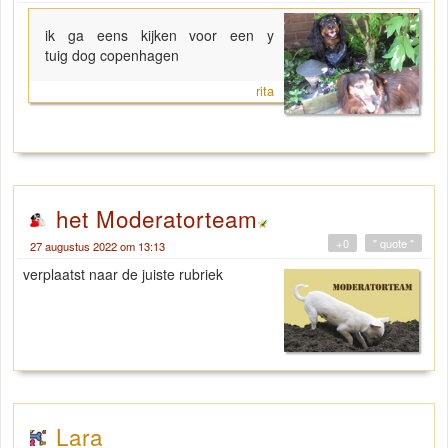
ik ga eens kijken voor een y
tuig dog copenhagen
rita
het Moderatorteam
+0
" quote "
27 augustus 2022 om 13:13
verplaatst naar de juiste rubriek
Lara