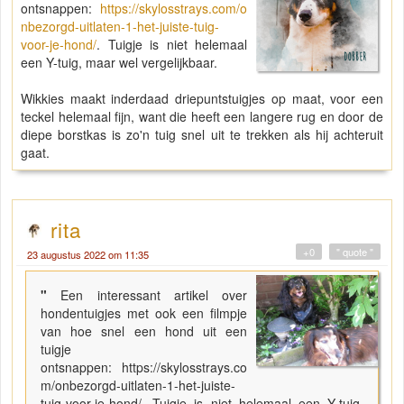
ontsnappen:
https://skylosstrays.com/o
nbezorgd-uitlaten-1-het-juiste-tuig-
voor-je-hond/
. Tuigje is niet helemaal
een Y-tuig, maar wel vergelijkbaar.
Wikkies maakt inderdaad driepuntstuigjes op maat, voor een
teckel helemaal fijn, want die heeft een langere rug en door de
diepe borstkas is zo'n tuig snel uit te trekken als hij achteruit
gaat.
rita
+0
" quote "
23 augustus 2022 om 11:35
"
Een interessant artikel over
hondentuigjes met ook een filmpje
van hoe snel een hond uit een
tuigje
ontsnappen: https://skylosstrays.co
m/onbezorgd-uitlaten-1-het-juiste-
tuig-voor-je-hond/. Tuigje is niet helemaal een Y-tuig,