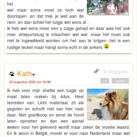
het
wel maar soms moet ze toch wat
doorlopen ,en dat trek je wat aan de
riem ,en dan schiet het tuigje wel eens af ,
ik heb wel eens meer een y tuigje gehad en daar was het ook
mee ,driepuntstuig is misschien wel wat ,maar het moet ook
niet te ingewikkeld worden om het aan te krijgen ,het is een
rustige teckel maar hangt soms echt in de ankers
3 doggies
Kath
+0
" quote "
22 augustus 2022 om 18:38
Ik heb voor mijn sheltie een tuigje op
maat laten maken bij 4dox. Heel
tevreden van. Licht materiaal, zit als
gegoten en schuift niet van hier naar
daar. Niet goedkoop en eerst de hond
laten opmeten en dan een aantal
weken voor het geleverd wordt maar zeker de moeite waard.
En ik woon in België, moest er voor naar Nederland maar wel