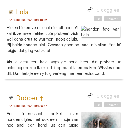
3 doggies
Lola
+0
" quote "
22 augustus 2022 om 19:16
Hier schieten ze er echt niet uit hoor. Al
zal ik ze mee trekken. Ze probeert zich
wel eens eruit te wurmen, nooit gelukt.
Bij beide honden niet. Gewoon goed op maat afstellen. Een k9
tuigje, dat ging wel zo af.
Als je echt een hele angstige hond hebt, die probeert te
ontsnappen zou ik er idd 1 op maat laten maken. Wikkies doet
dit. Dan heb je een y tuig verlengt met een extra band.
3 doggies
Dobber †
+0
" quote "
22 augustus 2022 om 20:37
Een interessant artikel over
hondentuigjes met ook een filmpje van
hoe snel een hond uit een tuigje