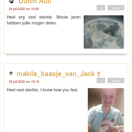
Dutch Auti
+0
" quote "
24 juli 2022 om 15:50
Heel erg veel sterkte. Mooie jaren
hebben jullie mogen delen.
makila_baasje_van_Jack †
+0
" quote "
24 juli 2022 om 19:15
Heel veel sterkte, I know how you feel.