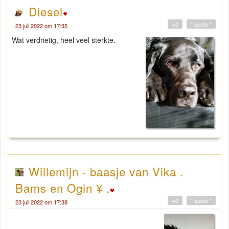
Diesel
+0
" quote "
23 juli 2022 om 17:35
Wat verdrietig, heel veel sterkte.
Willemijn - baasje van Vika .
Bams en Ogin ¥ .
+0
" quote "
23 juli 2022 om 17:38