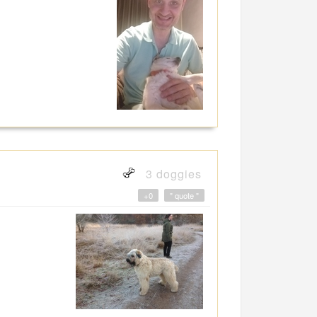
3 doggies
+0
" quote "