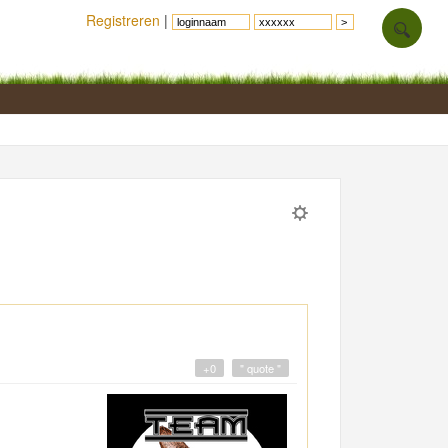
Registreren
|
+0
" quote "