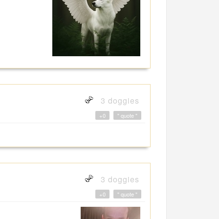
3 doggies
+0
" quote "
3 doggies
+0
" quote "