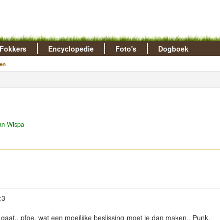
Fokkers
Encyclopedie
Foto's
Dogboek
en
an Wispa
<3
 gaat.. pfoe, wat een moeilijke beslissing moet je dan maken.. Punk,