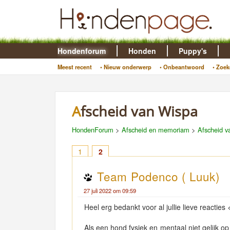
Hondenforum
Honden
Puppy's
Meest recent
• Nieuw onderwerp
• Onbeantwoord
• Zoek
Afscheid van Wispa
HondenForum
>
Afscheid en memoriam
>
Afscheid v
1
2
Team Podenco ( Luuk)
27 juli 2022 om 09:59
Heel erg bedankt voor al jullie lieve reacties 
Als een hond fysiek en mentaal niet gelijk op