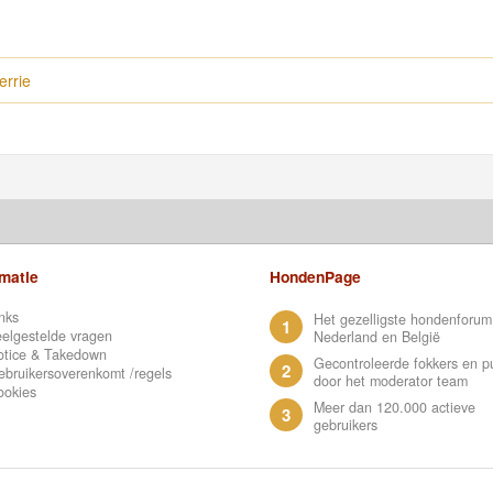
errie
rmatie
HondenPage
nks
Het gezelligste hondenforum
1
elgestelde vragen
Nederland en België
otice & Takedown
Gecontroleerde fokkers en p
2
bruikersoverenkomt /regels
door het moderator team
ookies
Meer dan 120.000 actieve
3
gebruikers