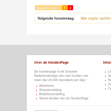
pagina 2 van 2
1
2
Volgende forumvraag:
Mijn ergste nachtm
Over de HondenPage
Info
De hondenpage is de Grootste
Li
Nederlandstalige site over honden met
Ve
meer dan 25.000 bezoekers per dag !
N
Ge
Adverteren
C
Shopvermelding
Bedrijfsvermelding
Vriend worden van de HondenPage