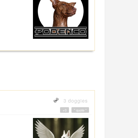
3 doggies
+0
" quote "