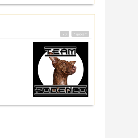
+0
" quote "