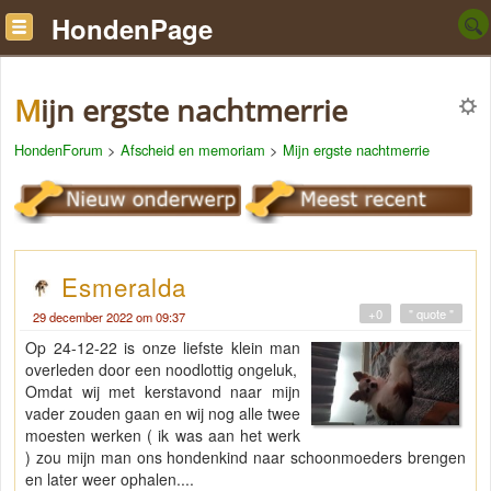
HondenPage
Mijn ergste nachtmerrie
HondenForum
>
Afscheid en memoriam
>
Mijn ergste nachtmerrie
Esmeralda
+0
" quote "
29 december 2022 om 09:37
Op 24-12-22 is onze liefste klein man
overleden door een noodlottig ongeluk,
Omdat wij met kerstavond naar mijn
vader zouden gaan en wij nog alle twee
moesten werken ( ik was aan het werk
) zou mijn man ons hondenkind naar schoonmoeders brengen
en later weer ophalen....